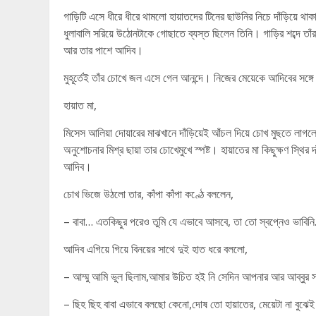
গাড়িটি এসে ধীরে ধীরে থামলো হায়াতদের টিনের ছাউনির নিচে দাঁড়িয়ে থা
ধুলাবালি সরিয়ে উঠোনটাকে গোছাতে ব্যস্ত ছিলেন তিনি। গাড়ির শব্দে
আর তার পাশে আদিব।
মুহূর্তেই তাঁর চোখে জল এসে গেল আনন্দে। নিজের মেয়েকে আদিবের সঙ্গে
হায়াত মা,
মিসেস আলিয়া দোয়ারের মাঝখানে দাঁড়িয়েই আঁচল দিয়ে চোখ মুছতে লাগল
অনুশোচনার মিশ্র ছায়া তার চোখেমুখে স্পষ্ট। হায়াতের মা কিছুক্ষণ স্থির
আদিব।
চোখ ভিজে উঠলো তার, কাঁপা কাঁপা কণ্ঠে বললেন,
– বাবা… এতকিছুর পরেও তুমি যে এভাবে আসবে, তা তো স্বপ্নেও ভাবিন
আদিব এগিয়ে গিয়ে বিনয়ের সাথে দুই হাত ধরে বললো,
– আম্মু আমি ভুল ছিলাম,আমার উচিত হই নি সেদিন আপনার আর আব্বুর সা
– ছিহ ছিহ বাবা এভাবে বলছো কেনো,দোষ তো হায়াতের, মেয়েটা না বুঝ