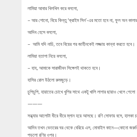
লামিয়া আবার খিলখিল করে বললো,
– আর শোনো, বিয়ে কিন্তু ‘ক্রাইম সিন’-এর মতো হবে না, ফুল অন কালা
আদিব হেসে বললো,
– আমি যদি নাচি, তবে বিয়ের পর জাহীনকেই লজ্জায় কান্না করতে হবে।
লামিয়া হতাশা নিয়ে বললো,
– হাহ, আমাকে সারাজীবন সিঙ্গেলই থাকতে হবে।
হাসির রোল উঠলো রুমজুড়ে।
চুপিচুপি, হায়াতের চোখে খুশির সাথে একটু খালি লাগার ছায়াও খেলে গেল
———
সন্ধ্যার আলোটা ধীরে ধীরে ম্লান হয়ে আসছে। রণি সোফায় বসে, হালকা চ
আদিব তখন ভেতরের ঘর থেকে বেরিয়ে এল, মোবাইল কানে—কোনো জরুরি 
পড়লো রণির ওপর।