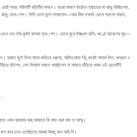
কা ছোট্ট অথচ পরিপাটি বাড়িটির সামনে। ঘরের সামনে উঠোনে হায়াতের মা ঝাড়ু দিচ্ছিলেন,
 তাঁর ঝাড়ু থেমে গেল। তিনি চোখ তুলে তাকালেন—আর ঠিক তখনই চোখে পড়লো হায়াত,
 দেখে যেন তাঁর বুকটা হালকা হয়ে গেল। চোখে মুখে উজ্জ্বল হাসি, কণ্ঠে আবেগের সুর—
েন। হায়াত ছুটে গিয়ে মাকে জড়িয়ে ধরলো, আদিব মাথা নিচু করেই সালাম দিল, ভদ্রতা ও
 দাঁড়িয়ে রইলেন, যেন বিশ্বাস করতে পারছিলেন না সামনে দাঁড়িয়ে থাকা এই ছেলেটিই
ি…
থে এমন ব্যবহার করা,আমাকে কি মাফ করা যায় না আম্মু।
েই রাগ করে চলে এসেছিলো,আমরা কিচ্ছু মনে করি নি।