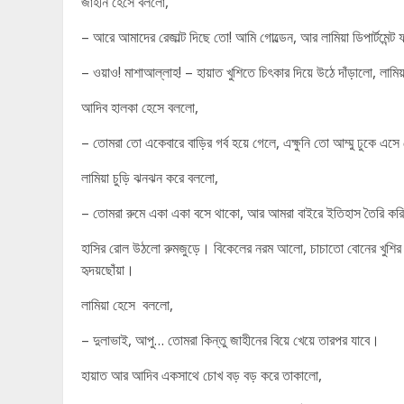
জাহীন হেসে বললো,
– আরে আমাদের রেজাল্ট দিছে তো! আমি গোল্ডেন, আর লামিয়া ডিপার্টমেন্ট ফার
– ওয়াও! মাশাআল্লাহ! – হায়াত খুশিতে চিৎকার দিয়ে উঠে দাঁড়ালো, লামি
আদিব হালকা হেসে বললো,
– তোমরা তো একেবারে বাড়ির গর্ব হয়ে গেলে, এক্ষুনি তো আম্মু ঢুকে এসে
লামিয়া চুড়ি ঝনঝন করে বললো,
– তোমরা রুমে একা একা বসে থাকো, আর আমরা বাইরে ইতিহাস তৈরি কর
হাসির রোল উঠলো রুমজুড়ে। বিকেলের নরম আলো, চাচাতো বোনের খুশির 
হৃদয়ছোঁয়া।
লামিয়া হেসে বললো,
– দুলাভাই, আপু… তোমরা কিন্তু জাহীনের বিয়ে খেয়ে তারপর যাবে।
হায়াত আর আদিব একসাথে চোখ বড় বড় করে তাকালো,