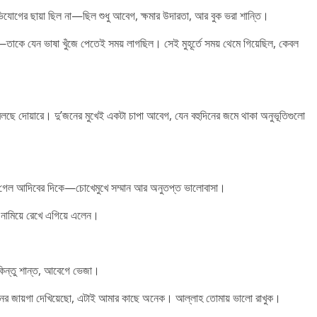
অভিযোগের ছায়া ছিল না—ছিল শুধু আবেগ, ক্ষমার উদারতা, আর বুক ভরা শান্তি।
ো—তাকে যেন ভাষা খুঁজে পেতেই সময় লাগছিল। সেই মুহূর্তে সময় থেমে গিয়েছিল, কেবল
 কথা বলছে দোয়ারে। দু’জনের মুখেই একটা চাপা আবেগ, যেন বহুদিনের জমে থাকা অনুভূতিগুলো
ড়ে গেল আদিবের দিকে—চোখেমুখে সম্মান আর অনুতপ্ত ভালোবাসা।
 নামিয়ে রেখে এগিয়ে এলেন।
 কিন্তু শান্ত, আবেগে ভেজা।
মনের জায়গা দেখিয়েছো, এটাই আমার কাছে অনেক। আল্লাহ তোমায় ভালো রাখুক।