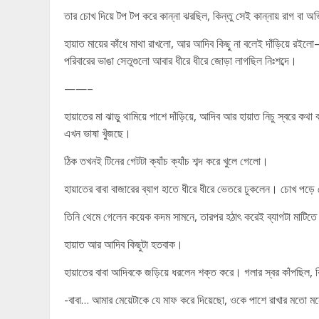
তার চোখ দিয়ে টপ টপ করে কান্না ঝরছিল, কিন্তু সেই কান্নায় রাগ বা 
হায়াত মায়ের কাঁধে মাথা রাখলো, আর আদিব কিছু না বলেই দাঁড়িয়ে রইল
পরিবারের ভাঙা সেতুগুলো আবার ধীরে ধীরে জোড়া লাগছিল নিঃশব্দে।
——–
হায়াতের মা ঝাড়ু থামিয়ে পাশে দাঁড়িয়ে, আদিব আর হায়াত নিচু স্বরে
এখন ভাষা খুঁজছে।
ঠিক তখনই টিনের গেটটা ক্যাঁচ ক্যাঁচ শব্দ করে খুলে গেলো।
হায়াতের বাবা বাজারের ব্যাগ হাতে ধীরে ধীরে ভেতরে ঢুকলেন। চোখ প
তিনি থেমে গেলেন কয়েক কদম সামনে, তারপর হঠাৎ করেই ব্যাগটা মাটিতে
হায়াত আর আদিব কিছুটা হতবাক।
হায়াতের বাবা আদিবকে জড়িয়ে ধরলেন শক্ত করে। গলার স্বর কাঁপছিল,
-বাবা… আমার মেয়েটাকে যে মাফ করে দিয়েছো, ওকে পাশে রাখার মতো 