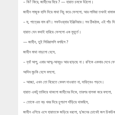
– কি? কিরে, জাহীনের বিয়ে ? — হায়াত চমকে উঠলো।
জাহীন লাজুক হাসি দিয়ে মাথা নিচু করে ফেললো, আর লামিয়া তখনই ধামাক
– হু, পাত্রের নাম রণি। সফটওয়্যার ইঞ্জিনিয়ার। সব ঠিকঠাক, এই পাঁচ দ
হায়াত যেন কথাই হারিয়ে ফেললো এক মুহূর্তে।
— জাহীন, তুই সিরিয়াসলি বলছিস ?
জাহীন মাথা নাড়লো হেসে,
– হ্যাঁ আপু, এবার আম্মু-আব্বুও আর ছাড়ছে না। রণিকে একবার দেখে ফেল
আদিব মুচকি হেসে বললো,
– আচ্ছা, এখন তো বিয়েতে কেবল দাওয়াত না, দায়িত্বও পড়বে।
হায়াত একটু তাকিয়ে থাকলো জাহীনের দিকে, তারপর হালকা করে বললো,
– তোকে এত বড় খবর দিয়ে চুপচাপ দাঁড়িয়ে থাকছিস,
জাহীন এগিয়ে এসে হায়াতকে জড়িয়ে ধরলো, দু’জনের চোখেই জল চিকচিক