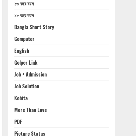
১৬ বছর বয়স
১৮ বছর বয়স
Bangla Short Story
Computer
English
Golper Link
Job + Admission
Job Solution
Kobita
More Than Love
PDF
Picture Status