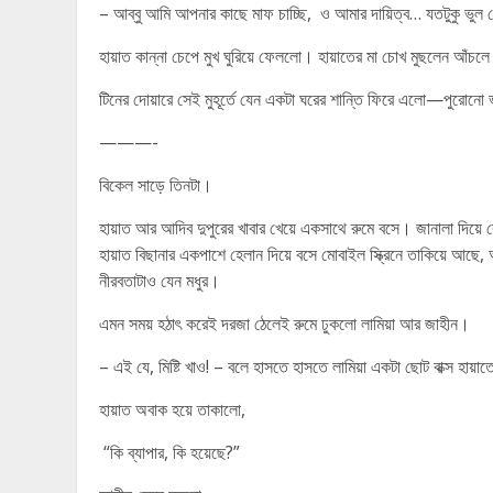
– আব্বু আমি আপনার কাছে মাফ চাচ্ছি, ও আমার দায়িত্ব… যতটুকু ভু
হায়াত কান্না চেপে মুখ ঘুরিয়ে ফেললো। হায়াতের মা চোখ মুছলেন আঁচল
টিনের দোয়ারে সেই মুহূর্তে যেন একটা ঘরের শান্তি ফিরে এলো—পুরোনো 
———-
বিকেল সাড়ে তিনটা।
হায়াত আর আদিব দুপুরের খাবার খেয়ে একসাথে রুমে বসে। জানালা দিয়ে
হায়াত বিছানার একপাশে হেলান দিয়ে বসে মোবাইল স্ক্রিনে তাকিয়ে আছে
নীরবতাটাও যেন মধুর।
এমন সময় হঠাৎ করেই দরজা ঠেলেই রুমে ঢুকলো লামিয়া আর জাহীন।
– এই যে, মিষ্টি খাও! – বলে হাসতে হাসতে লামিয়া একটা ছোট বাক্স হায়
হায়াত অবাক হয়ে তাকালো,
“কি ব্যাপার, কি হয়েছে?”