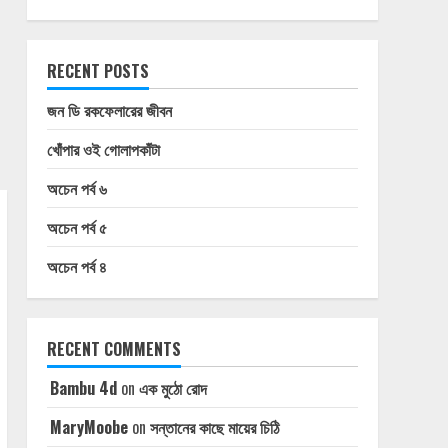
RECENT POSTS
জন ডি রকফেলারের জীবন
খোঁপার ওই গোলাপকাঁটা
অচেন পর্ব ৬
অচেন পর্ব ৫
অচেন পর্ব ৪
RECENT COMMENTS
Bambu 4d
on
এক মুঠো রোদ
MaryMoobe
on
সন্তানের কাছে মায়ের চিঠি