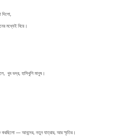
া দিলো,
িনের মধ্যেই বিয়ে।
ে, খুব ভদ্র, হাসিখুশি মানুষ।
 করছিলো — আনন্দের, নতুন যাত্রার, আর স্মৃতির।