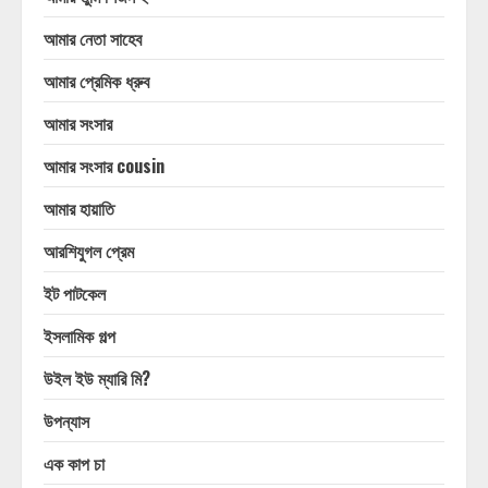
আমার নেতা সাহেব
আমার প্রেমিক ধ্রুব
আমার সংসার
আমার সংসার cousin
আমার হায়াতি
আরশিযুগল প্রেম
ইট পাটকেল
ইসলামিক গল্প
উইল ইউ ম্যারি মি?
উপন্যাস
এক কাপ চা