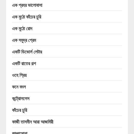
এক প্রহর ভালোবাসা
এক মুঠো কাঁচের চুরি
এক মুঠো রোদ
এক সমুদ্র প্রেম
একটি ডিভোর্স লেটার
একটি রাতের গল্প
ওহে প্রিয়
কনে বদল
কন্ট্রোললেস
কাঁচের চুরি
কাজী তাসমীন আরা আজমিরী
কাঞ্চাসোনা