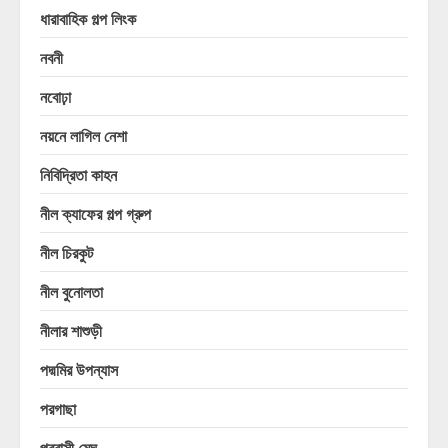
ধারাবাহিক গল্প লিংক
নবনী
নবোঢ়া
নয়নে লাগিল নেশা
নিবিদ্রিতা কাহন
নীল ক্যাফের গল্প গ্রুপ
নীল চিরকুট
নীল বুনোলতা
নীলার শাশুড়ী
পদ্মমির উপন্যাস
পরগাছা
পরবাসী মেঘ