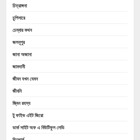
চিত্রাঙ্গনা
চুপিসারে
চেম্বার কথন
জলনূপুর
জানা অজানা
জামদানী
জীবন যখন যেমন
জীবনি
জ্বিন রহস্য
টু ফাইভ এইট জিরো
ডার্ক সাইট অফ এ বিউটিফুল লেডি
ডিভোর্স