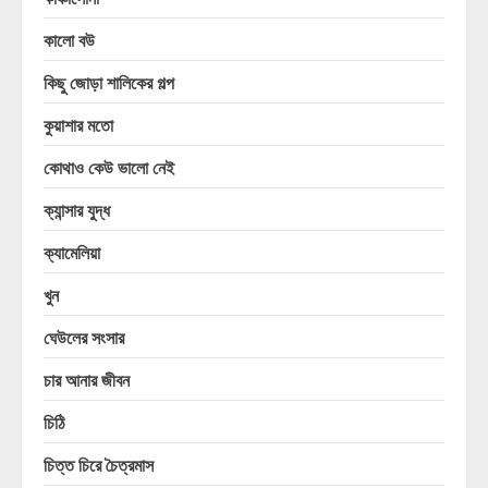
কালো বউ
কিছু জোড়া শালিকের গল্প
কুয়াশার মতো
কোথাও কেউ ভালো নেই
ক্যান্সার যুদ্ধ
ক্যামেলিয়া
খুন
ঘেউলের সংসার
চার আনার জীবন
চিঠি
চিত্ত চিরে চৈত্রমাস