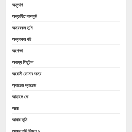
অনুতাপ
অন্তর্হিত কালকূট
অন্যরকম তুমি
অন্যরকম বউ
অপেক্ষা
অবাধ্য পিছুটান
অরোনী তোমার জন্য
অ্যারেঞ্জ ম্যারেজ
আড়ালে কে
আত্মা
আমার তুমি
আমার তুমি সিজন ২