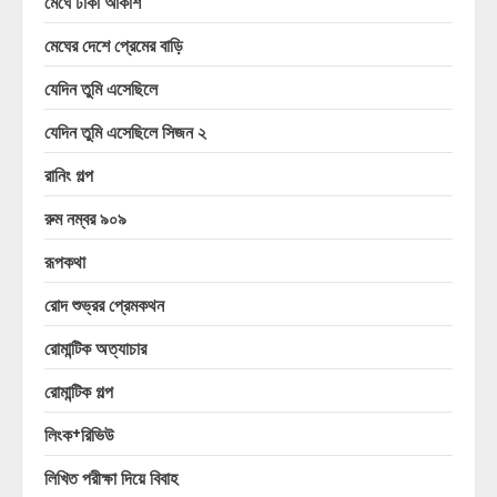
মেঘে ঢাকা আকাশ
মেঘের দেশে প্রেমের বাড়ি
যেদিন তুমি এসেছিলে
যেদিন তুমি এসেছিলে সিজন ২
রানিং গল্প
রুম নম্বর ৯০৯
রূপকথা
রোদ শুভ্রর প্রেমকথন
রোমান্টিক অত্যাচার
রোমান্টিক গল্প
লিংক+রিভিউ
লিখিত পরীক্ষা দিয়ে বিবাহ