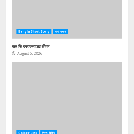
Bangla Short Story
জানা অজানা
জন ডি রকফেলারের জীবন
August 5, 2026
Golper Link
লিংক+রিভিউ