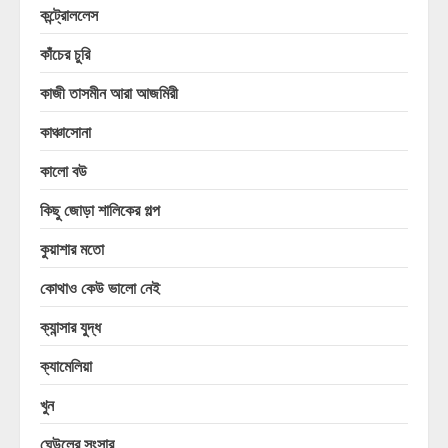
কন্ট্রোললেস
কাঁচের চুরি
কাজী তাসমীন আরা আজমিরী
কাঞ্চাসোনা
কালো বউ
কিছু জোড়া শালিকের গল্প
কুয়াশার মতো
কোথাও কেউ ভালো নেই
ক্যান্সার যুদ্ধ
ক্যামেলিয়া
খুন
ঘেউলের সংসার