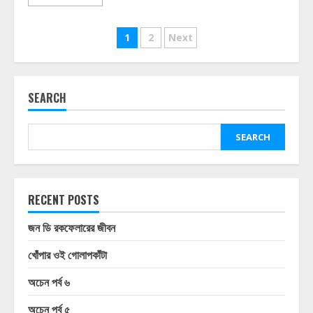
Posts
1
2
Next
pagination
SEARCH
SEARCH
RECENT POSTS
জন ডি রকফেলারের জীবন
খোঁপার ওই গোলাপকাঁটা
অচেন পর্ব ৬
অচেন পর্ব ৫