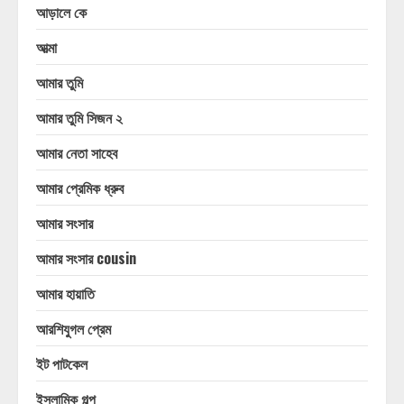
আড়ালে কে
আত্মা
আমার তুমি
আমার তুমি সিজন ২
আমার নেতা সাহেব
আমার প্রেমিক ধ্রুব
আমার সংসার
আমার সংসার cousin
আমার হায়াতি
আরশিযুগল প্রেম
ইট পাটকেল
ইসলামিক গল্প