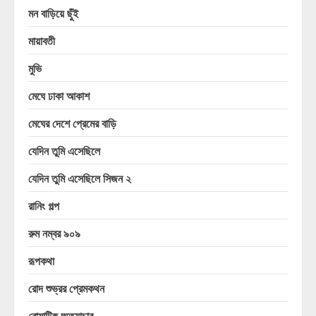
মন বাড়িয়ে ছুঁই
মায়াবতী
মুভি
মেঘে ঢাকা আকাশ
মেঘের দেশে প্রেমের বাড়ি
যেদিন তুমি এসেছিলে
যেদিন তুমি এসেছিলে সিজন ২
রানিং গল্প
রুম নম্বর ৯০৯
রূপকথা
রোদ শুভ্রর প্রেমকথন
রোমান্টিক অত্যাচার