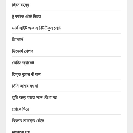
জ্বিন রহস্য
টু ফাইভ এইট জিরো
ডার্ক সাইট অফ এ বিউটিফুল লেডি
ডিভোর্স
ডিভোর্স পেপার
ডেনিম জ্যাকেট
তিক্ত বুকের বাঁ পাশ
তিনি আমার সৎ মা
তুমি অন্য কারো সঙ্গে বেঁধো ঘর
তোকে ঘিরে
থ্রিলার নভেম্বর রেইন
দাম্পত্য সুখ