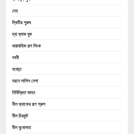
দেহ
দ্বিতীয় পুরুষ
দ্যা ব্লাক বুক
ধারাবাহিক গল্প লিংক
নবনী
নবোঢ়া
নয়নে লাগিল নেশা
নিবিদ্রিতা কাহন
নীল ক্যাফের গল্প গ্রুপ
নীল চিরকুট
নীল বুনোলতা