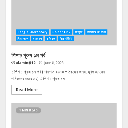
Bangla Short Story
Golper Link
উপন্যাস
ধারাবাহিক গল্প লিংক
পিশাচ পুরুষ
ভুতের গল্প
রানিং গল্প
লিংক+রিভিউ
পিশাচ পুরুষ ১ম পর্ব
alamin@12
June 8, 2023
১.পিশাচ পুরুষ ১ম পর্ব ( প্রাপ্ত বয়স্ক পাঠকদের জন্য, দূর্বল হৃদয়ের
পাঠকদের জন্য নয়) #পিশাচ পুরুষ ১ম...
Read More
1 MIN READ