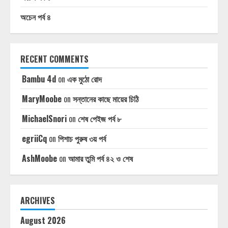
অচেন পর্ব ৪
RECENT COMMENTS
Bambu 4d
on
এক মুঠো রোদ
MaryMoobe
on
সন্তানের কাছে মায়ের চিঠি
MichaelSnori
on
শেষ পেইজ পর্ব ৮
egriiCq
on
পিশাচ পুরুষ ৩য় পর্ব
AshMoobe
on
আমার তুমি পর্ব ৪২ ও শেষ
ARCHIVES
August 2026