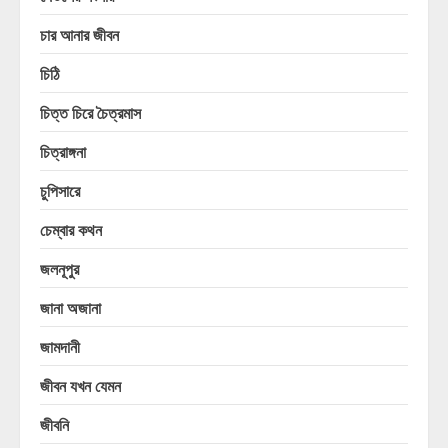
চার আনার জীবন
চিঠি
চিত্ত চিরে চৈত্রমাস
চিত্রাঙ্গনা
চুপিসারে
চেম্বার কথন
জলনূপুর
জানা অজানা
জামদানী
জীবন যখন যেমন
জীবনি