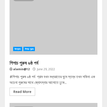
উপন্যাস
পিশাচ পুরুষ
পিশাচ পুরুষ ৬ষ্ঠ পর্ব
alamin@12
June 29, 2022
#পিশাচ পুরুষ ৬ষ্ঠ পর্ব গ্রাম যখন মধ্যরাতের ঘুমে স্তব্ধ তখন সকিনা এক
অচেনা পুরুষের সাথে জ্যোৎস্নার আলোতে ঢুকে...
Read More