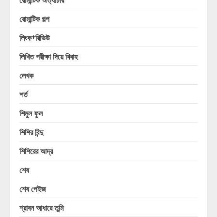
রোমান্টিক গল্প
লিংক+রিভিউ
লিখিত পরীক্ষা দিয়ে বিবাহ
লেখক
শর্ত
শিমুল ফুল
শিশির বিন্দু
শিশিরের আদ্র
শেষ
শেষ পেইজ
শ্রাবন আধারে তুমি