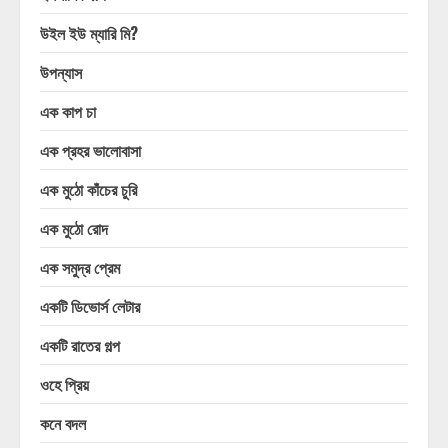
উইল ইউ ম্যারি মি?
উপন্যাস
এক কাপ চা
এক প্রহর ভালোবাসা
এক মুঠো কাঁচের চুরি
এক মুঠো রোদ
এক সমুদ্র প্রেম
একটি ডিভোর্স লেটার
একটি রাতের গল্প
ওহে প্রিয়
কনে বদল