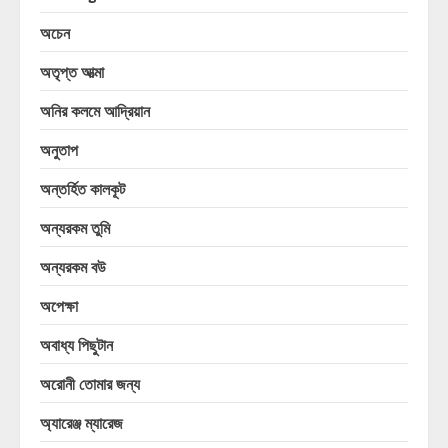
অচেন
অতৃপ্ত আত্মা
অনির কলমে আদ্রিয়ান
অনুতাপ
অন্তর্হিত কালকূট
অন্যরকম তুমি
অন্যরকম বউ
অপেক্ষা
অবাধ্য পিছুটান
অরোনী তোমার জন্য
অ্যারেঞ্জ ম্যারেজ