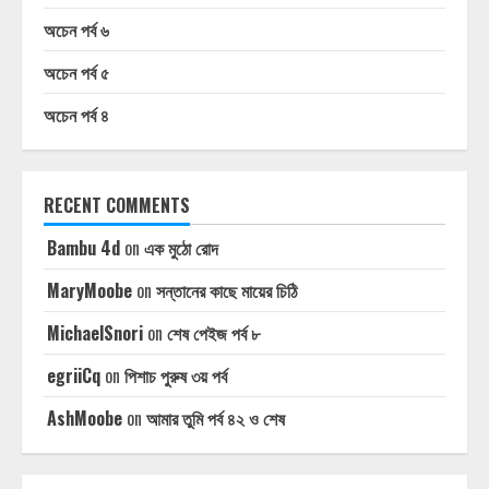
অচেন পর্ব ৬
অচেন পর্ব ৫
অচেন পর্ব ৪
RECENT COMMENTS
Bambu 4d
on
এক মুঠো রোদ
MaryMoobe
on
সন্তানের কাছে মায়ের চিঠি
MichaelSnori
on
শেষ পেইজ পর্ব ৮
egriiCq
on
পিশাচ পুরুষ ৩য় পর্ব
AshMoobe
on
আমার তুমি পর্ব ৪২ ও শেষ