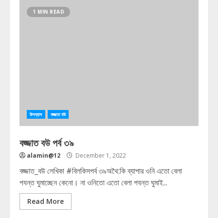
1 MIN READ
উপন্যাস
বজ্জাত বউ
বজ্জাত বউ পর্ব ৩৯
alamin@12
December 1, 2022
বজ্জাত_বউ লেখিকা #বিলকিসপর্ব ৩৯অথৈ:কি ব্যাপার ওনি এতো বেলা
পযন্ত ঘুমাচ্ছেন কেনো। না ওনিতো এতো বেলা পযন্ত ঘুমাই...
Read More