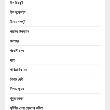
নীল চিরকুট
নীল বুনোলতা
নীলার শাশুড়ী
পদ্মমির উপন্যাস
পরগাছা
পরবাসী মেঘ
পাপ
পারিভাষিক শব্দ
পিশাচ দেবী
পিশাচ পুরুষ
পুকুর রহস্য
পৃথিবীর সেরা প্রেমের কবিতা