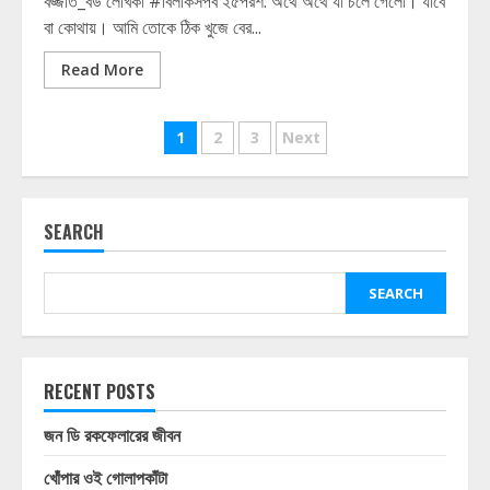
বজ্জাত_বউ লেখিকা #বিলকিসপর্ব ২৫পরশ: অথৈ অথৈ যা চলে গেলো। যাবে
বা কোথায়। আমি তোকে ঠিক খুজে বের...
Read More
Posts
1
2
3
Next
pagination
SEARCH
SEARCH
RECENT POSTS
জন ডি রকফেলারের জীবন
খোঁপার ওই গোলাপকাঁটা