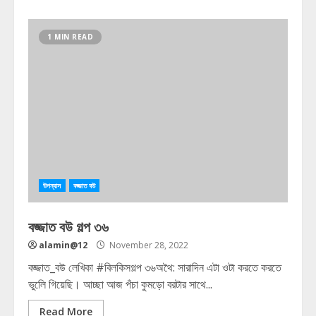
1 MIN READ
উপন্যাস
বজ্জাত বউ
বজ্জাত বউ গল্প ৩৬
alamin@12
November 28, 2022
বজ্জাত_বউ লেখিকা #বিলকিসগল্প ৩৬অথৈ: সারাদিন এটা ওটা করতে করতে
ভুলেি গিয়েছি। আচ্ছা আজ পঁচা কুমড়ো বরটার সাথে...
Read More