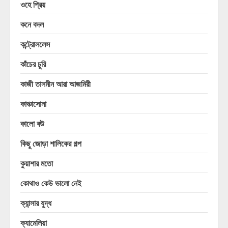
ওহে প্রিয়
কনে বদল
কন্ট্রোললেস
কাঁচের চুরি
কাজী তাসমীন আরা আজমিরী
কাঞ্চাসোনা
কালো বউ
কিছু জোড়া শালিকের গল্প
কুয়াশার মতো
কোথাও কেউ ভালো নেই
ক্যান্সার যুদ্ধ
ক্যামেলিয়া