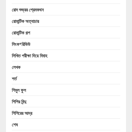
রোদ শুভ্রর প্রেমকথন
রোমান্টিক অত্যাচার
রোমান্টিক গল্প
লিংক+রিভিউ
লিখিত পরীক্ষা দিয়ে বিবাহ
লেখক
শর্ত
শিমুল ফুল
শিশির বিন্দু
শিশিরের আদ্র
শেষ