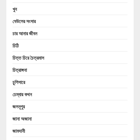
খুন
ঘেউলের সংসার
চার আনার জীবন
চিঠি
চিত্ত চিরে চৈত্রমাস
চিত্রাঙ্গনা
চুপিসারে
চেম্বার কথন
জলনূপুর
জানা অজানা
জামদানী