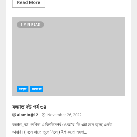
Read More
1 MIN READ
উপন্যাস
বজ্জাত বউ
বজ্জাত বউ পর্ব ৩৪
alamin@12
November 26, 2022
বজ্জাত_বউ লেখিকা #বিলকিসপর্ব ৩৪অথৈ: কি এটা মনে হচ্ছে একটা
ডায়রি।( বলে হাতে তুলে নিলো) ইশ কতো ময়লা...