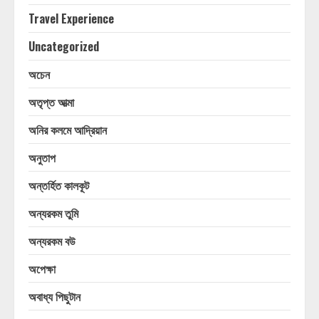
Travel Experience
Uncategorized
অচেন
অতৃপ্ত আত্মা
অনির কলমে আদ্রিয়ান
অনুতাপ
অন্তর্হিত কালকূট
অন্যরকম তুমি
অন্যরকম বউ
অপেক্ষা
অবাধ্য পিছুটান