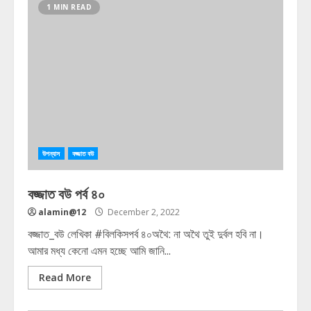
1 MIN READ
উপন্যাস
বজ্জাত বউ
বজ্জাত বউ পর্ব ৪০
alamin@12
December 2, 2022
বজ্জাত_বউ লেখিকা #বিলকিসপর্ব ৪০অথৈ: না অথৈ তুই দুর্বল হবি না।
আমার মধ্য কেনো এমন হচ্ছে আমি জানি...
Read More