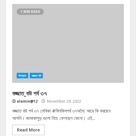
1 MIN READ
উপন্যাস
বজ্জাত বউ
বজ্জাত_বউ পর্ব ৩৭
alamin@12
November 29, 2022
বজ্জাত বউ পর্ব ৩৭ লেখিকা #বিলকিসপর্ব ৩৭অথৈ: আরে কি করছেন
আপনি। জামাকাপুড় গুলো নিচে ফেলছেন কেনো। এই...
Read More