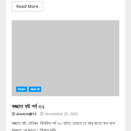
Read More
উপন্যাস
বজ্জাত বউ
বজ্জাত বউ পর্ব ৩২
alamin@12
November 25, 2022
বজ্জাত বউ লেখিকা বিলকিস পর্ব ৩২ অথৈ: এভাবে যে আর কতো ক্ষন বসে
থাকতে কে জানে। নিজের বাড়ি...