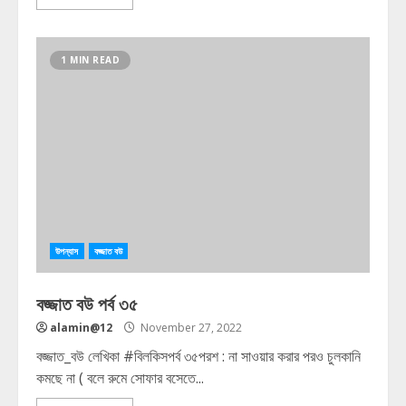
1 MIN READ
উপন্যাস
বজ্জাত বউ
বজ্জাত বউ পর্ব ৩৫
alamin@12
November 27, 2022
বজ্জাত_বউ লেখিকা #বিলকিসপর্ব ৩৫পরশ : না সাওয়ার করার পরও চুলকানি
কমছে না ( বলে রুমে সোফার বসেতে...