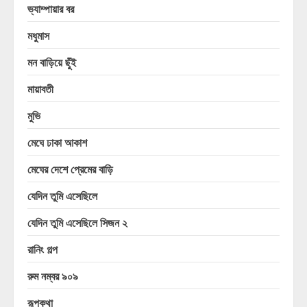
ভ্যাম্পায়ার বর
মধুমাস
মন বাড়িয়ে ছুঁই
মায়াবতী
মুভি
মেঘে ঢাকা আকাশ
মেঘের দেশে প্রেমের বাড়ি
যেদিন তুমি এসেছিলে
যেদিন তুমি এসেছিলে সিজন ২
রানিং গল্প
রুম নম্বর ৯০৯
রূপকথা