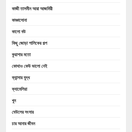
কাজী তাসমীন আরা আজমিরী
কাঞ্চাসোনা
কালো বউ
কিছু জোড়া শালিকের গল্প
কুয়াশার মতো
কোথাও কেউ ভালো নেই
ক্যান্সার যুদ্ধ
ক্যামেলিয়া
খুন
ঘেউলের সংসার
চার আনার জীবন