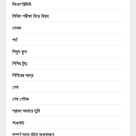
লিংক+রিভিউ
লিখিত পরীক্ষা দিয়ে বিবাহ
লেখক
শর্ত
শিমুল ফুল
শিশির বিন্দু
শিশিরের আদ্র
শেষ
শেষ পেইজ
শ্রাবন আধারে তুমি
সঙ্কোচ
সম্পূর্ণ সত্য ঘটনা অবলম্বনে