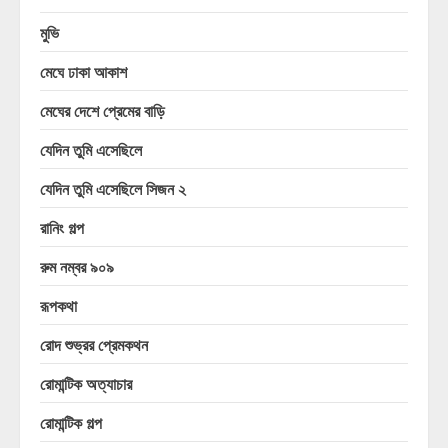
মুভি
মেঘে ঢাকা আকাশ
মেঘের দেশে প্রেমের বাড়ি
যেদিন তুমি এসেছিলে
যেদিন তুমি এসেছিলে সিজন ২
রানিং গল্প
রুম নম্বর ৯০৯
রূপকথা
রোদ শুভ্রর প্রেমকথন
রোমান্টিক অত্যাচার
রোমান্টিক গল্প