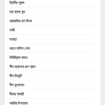
দ্বিতীয় পুরুষ
দ্যা ব্লাক বুক
ধারাবাহিক গল্প লিংক
নবনী
নবোঢ়া
নয়নে লাগিল নেশা
নিবিদ্রিতা কাহন
নীল ক্যাফের গল্প গ্রুপ
নীল চিরকুট
নীল বুনোলতা
নীলার শাশুড়ী
পদ্মমির উপন্যাস