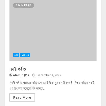
1 MIN READ
নবনী
রানিং গল্প
নবনী পর্ব ৩
alamin@12
December 4, 2022
নবনী পর্ব ৩ গ্রামের বাড়ি এত চারিদিকে সুনসান নীরবতা! নিশ্চয় বাড়ির সবাই
ওর চিৎকার শুনেছে! কী ভাববে...
Read More