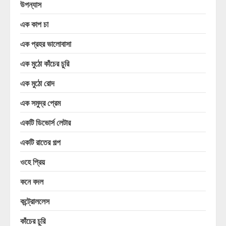
উপন্যাস
এক কাপ চা
এক প্রহর ভালোবাসা
এক মুঠো কাঁচের চুরি
এক মুঠো রোদ
এক সমুদ্র প্রেম
একটি ডিভোর্স লেটার
একটি রাতের গল্প
ওহে প্রিয়
কনে বদল
কন্ট্রোললেস
কাঁচের চুরি