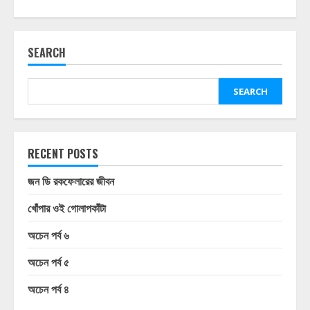
SEARCH
SEARCH
RECENT POSTS
জন ডি রকফেলারের জীবন
খোঁপার ওই গোলাপকাঁটা
অচেন পর্ব ৬
অচেন পর্ব ৫
অচেন পর্ব ৪