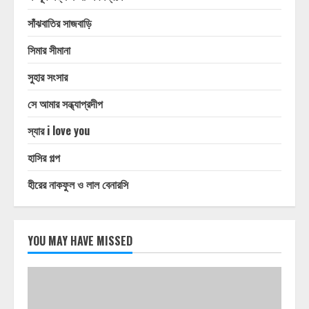
সাঁঝবাতির সাজবাড়ি
সিমার সীমানা
সুহার সংসার
সে আমার সন্ধ্যাপ্রদীপ
স্যার i love you
হাসির গল্প
হীরের নাকফুল ও লাল বেনারসি
YOU MAY HAVE MISSED