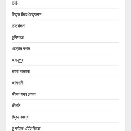
চিঠি
চিত্ত চিরে চৈত্রমাস
চিত্রাঙ্গনা
চুপিসারে
চেম্বার কথন
জলনূপুর
জানা অজানা
জামদানী
জীবন যখন যেমন
জীবনি
জ্বিন রহস্য
টু ফাইভ এইট জিরো