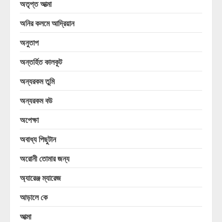
অতৃপ্ত আত্মা
অনির কলমে আদ্রিয়ান
অনুতাপ
অন্তর্হিত কালকূট
অন্যরকম তুমি
অন্যরকম বউ
অপেক্ষা
অবাধ্য পিছুটান
অরোনী তোমার জন্য
অ্যারেঞ্জ ম্যারেজ
আড়ালে কে
আত্মা