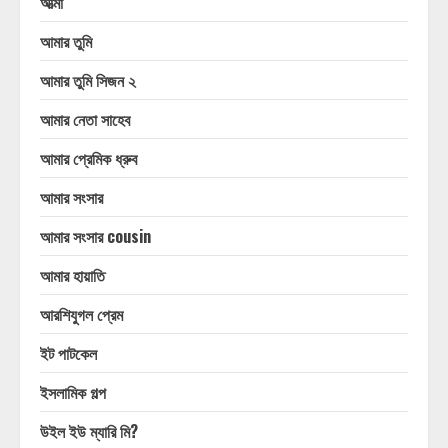
আত্মা
আমার তুমি
আমার তুমি সিজন ২
আমার নেতা সাহেব
আমার প্রেমিক ধ্রুব
আমার সংসার
আমার সংসার cousin
আমার হায়াতি
আরশিযুগল প্রেম
ইট পাটকেল
ইসলামিক গল্প
উইল ইউ ম্যারি মি?