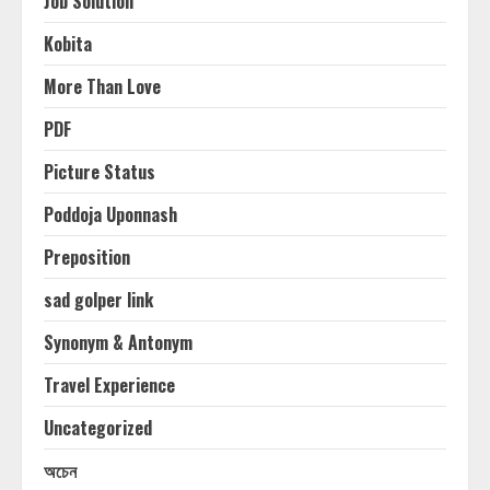
Job Solution
Kobita
More Than Love
PDF
Picture Status
Poddoja Uponnash
Preposition
sad golper link
Synonym & Antonym
Travel Experience
Uncategorized
অচেন