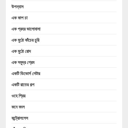
উপন্যাস
এক কাপ চা
এক প্রহর ভালোবাসা
এক মুঠো কাঁচের চুরি
এক মুঠো রোদ
এক সমুদ্র প্রেম
একটি ডিভোর্স লেটার
একটি রাতের গল্প
ওহে প্রিয়
কনে বদল
কন্ট্রোললেস