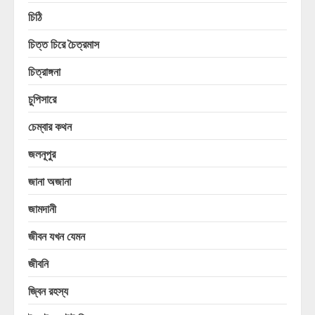
চিঠি
চিত্ত চিরে চৈত্রমাস
চিত্রাঙ্গনা
চুপিসারে
চেম্বার কথন
জলনূপুর
জানা অজানা
জামদানী
জীবন যখন যেমন
জীবনি
জ্বিন রহস্য