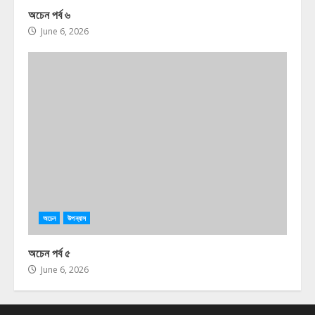
অচেন পর্ব ৬
June 6, 2026
অচেন
উপন্যাস
অচেন পর্ব ৫
June 6, 2026