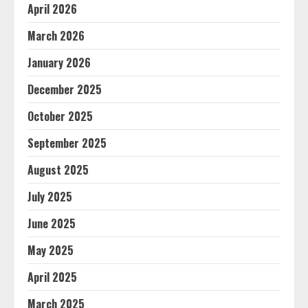
April 2026
March 2026
January 2026
December 2025
October 2025
September 2025
August 2025
July 2025
June 2025
May 2025
April 2025
March 2025