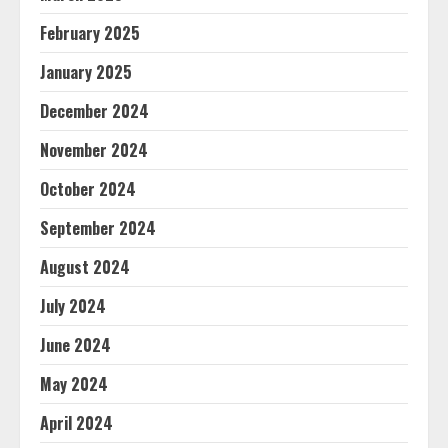
February 2025
January 2025
December 2024
November 2024
October 2024
September 2024
August 2024
July 2024
June 2024
May 2024
April 2024