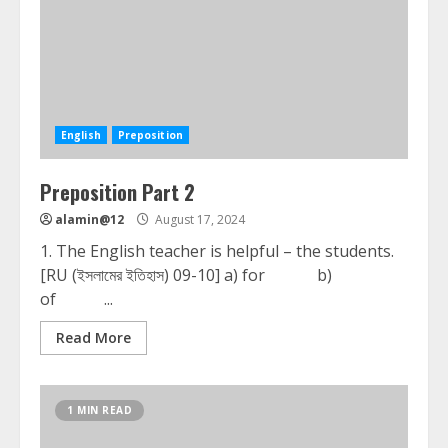
English
Preposition
Preposition Part 2
alamin@12
August 17, 2024
1. The English teacher is helpful – the students.
[RU (ইসলামের ইতিহাস) 09-10] a) for b)
of ...
Read More
1 MIN READ