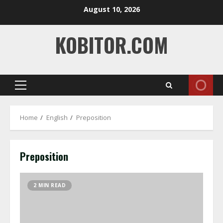
Skip
August 10, 2026
to
content
KOBITOR.COM
Primary
Menu
Home
English
Preposition
Preposition
2 MIN READ