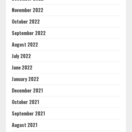
November 2022
October 2022
September 2022
August 2022
July 2022
June 2022
January 2022
December 2021
October 2021
September 2021
August 2021