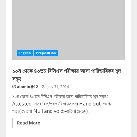
English
Preposition
১০ম থেকে ৪০তম বিসিএস পরীক্ষায় আসা পারিভাষিকব শব্দ
সমূহ
alamin@12
July 31, 2024
১০ম থেকে ৪০তম বিসিএস পরীক্ষায় আসা পারিভাষিকব শব্দ সমূহ :
Attested:-সত্যায়িত/প্রত্যয়িত(৪০তম) Hand out:-জ্ঞাপন
পত্র(৩৯তম) Null and void:-বাতিল(৩৮তম)...
Read More