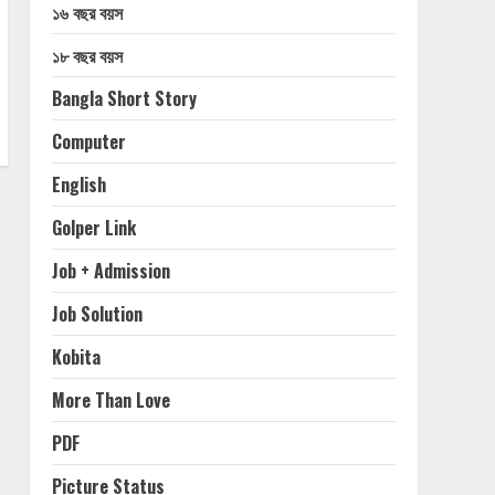
১৬ বছর বয়স
১৮ বছর বয়স
Bangla Short Story
Computer
English
Golper Link
Job + Admission
Job Solution
Kobita
More Than Love
PDF
Picture Status