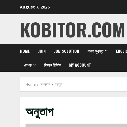
Skip
August 7, 2026
to
content
KOBITOR.COM
HOME
JOIN
JOB SOLUTION
বাংলা মুখস্ত
ENGLI
লেখক
লিংক+রিভিউ
MY ACCOUNT
Home
উপন্যাস
অনুতাপ
অনুতাপ