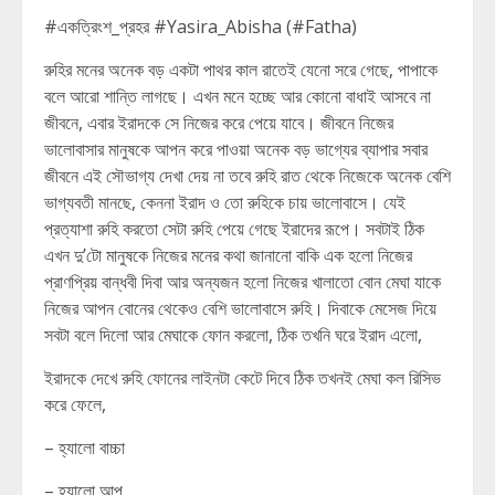
#একত্রিংশ_প্রহর #Yasira_Abisha (#Fatha)
রুহির মনের অনেক বড় একটা পাথর কাল রাতেই যেনো সরে গেছে, পাপাকে
বলে আরো শান্তি লাগছে। এখন মনে হচ্ছে আর কোনো বাধাই আসবে না
জীবনে, এবার ইরাদকে সে নিজের করে পেয়ে যাবে। জীবনে নিজের
ভালোবাসার মানুষকে আপন করে পাওয়া অনেক বড় ভাগ্যের ব্যাপার সবার
জীবনে এই সৌভাগ্য দেখা দেয় না তবে রুহি রাত থেকে নিজেকে অনেক বেশি
ভাগ্যবতী মানছে, কেননা ইরাদ ও তো রুহিকে চায় ভালোবাসে। যেই
প্রত্যাশা রুহি করতো সেটা রুহি পেয়ে গেছে ইরাদের রূপে। সবটাই ঠিক
এখন দু’টো মানুষকে নিজের মনের কথা জানানো বাকি এক হলো নিজের
প্রাণপ্রিয় বান্ধবী দিবা আর অন্যজন হলো নিজের খালাতো বোন মেঘা যাকে
নিজের আপন বোনের থেকেও বেশি ভালোবাসে রুহি। দিবাকে মেসেজ দিয়ে
সবটা বলে দিলো আর মেঘাকে ফোন করলো, ঠিক তখনি ঘরে ইরাদ এলো,
ইরাদকে দেখে রুহি ফোনের লাইনটা কেটে দিবে ঠিক তখনই মেঘা কল রিসিভ
করে ফেলে,
– হ্যালো বাচ্চা
– হ্যালো আপু