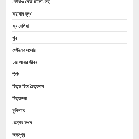
কোথাও কেউ ভালো নেই
ক্যান্সার যুদ্ধ
ক্যামেলিয়া
খুন
ঘেউলের সংসার
চার আনার জীবন
চিঠি
চিত্ত চিরে চৈত্রমাস
চিত্রাঙ্গনা
চুপিসারে
চেম্বার কথন
জলনূপুর