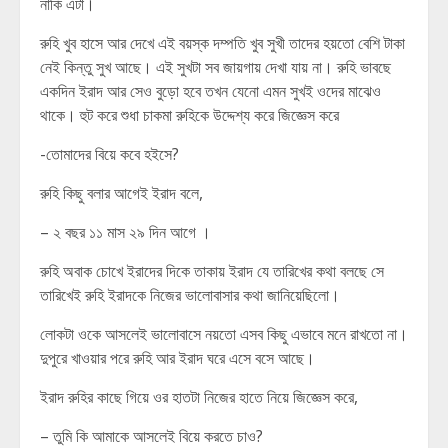
নাকি এটা।
রুহি খুব হাসে আর দেখে এই বয়স্ক দম্পতি খুব সুখী তাদের হয়তো বেশি টাকা
নেই কিন্তু সুখ আছে। এই সুখটা সব জায়গায় দেখা যায় না। রুহি ভাবছে
একদিন ইরাদ আর সেও বুড়ো হবে তখন যেনো এমন সুখই ওদের মাঝেও
থাকে। হুট করে শুধা চাকমা রুহিকে উদ্দেশ্য করে জিজ্ঞেস করে
-তোমাদের বিয়ে কবে হইসে?
রুহি কিছু বলার আগেই ইরাদ বলে,
– ২ বছর ১১ মাস ২৯ দিন আগে ।
রুহি অবাক চোখে ইরাদের দিকে তাকায় ইরাদ যে তারিখের কথা বলছে সে
তারিখেই রুহি ইরাদকে নিজের ভালোবাসার কথা জানিয়েছিলো।
লোকটা ওকে আসলেই ভালোবাসে নয়তো এসব কিছু এভাবে মনে রাখতো না।
দুপুরে খাওয়ার পরে রুহি আর ইরাদ ঘরে এসে বসে আছে।
ইরাদ রুহির কাছে গিয়ে ওর হাতটা নিজের হাতে নিয়ে জিজ্ঞেস করে,
– তুমি কি আমাকে আসলেই বিয়ে করতে চাও?