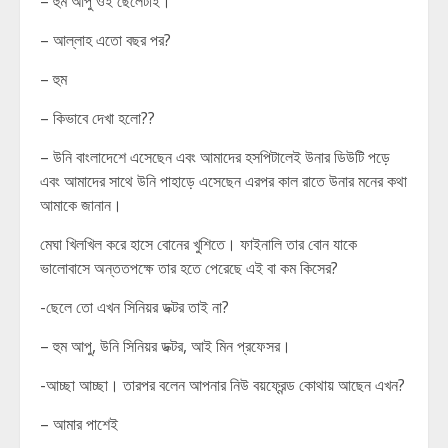
– হুম আপু ওই ছেলেটাই।
– আল্লাহ এতো বছর পর?
– হুম
– কিভাবে দেখা হলো??
– উনি বাংলাদেশে এসেছেন এবং আমাদের হসপিটালেই উনার ডিউটি পড়ে
এবং আমাদের সাথে উনি পাহাড়ে এসেছেন এরপর কাল রাতে উনার মনের কথা
আমাকে জানান।
মেঘা খিলখিল করে হাসে বোনের খুশিতে। ফাইনালি তার বোন যাকে
ভালোবাসে অন্ততপক্ষে তার হতে পেরেছে এই বা কম কিসের?
-ছেলে তো এখন সিনিয়র ডক্টর তাই না?
– হুম আপু, উনি সিনিয়র ডক্টর, আই মিন প্রফেসর।
-আচ্ছা আচ্ছা। তারপর বলেন আপনার নিউ বয়ফ্রেন্ড কোথায় আছেন এখন?
– আমার পাশেই