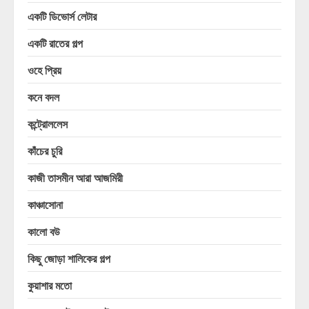
একটি ডিভোর্স লেটার
একটি রাতের গল্প
ওহে প্রিয়
কনে বদল
কন্ট্রোললেস
কাঁচের চুরি
কাজী তাসমীন আরা আজমিরী
কাঞ্চাসোনা
কালো বউ
কিছু জোড়া শালিকের গল্প
কুয়াশার মতো