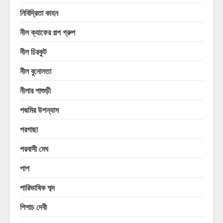
নিবিদ্রিতা কাহন
নীল ক্যাফের গল্প গ্রুপ
নীল চিরকুট
নীল বুনোলতা
নীলার শাশুড়ী
পদ্মমির উপন্যাস
পরগাছা
পরবাসী মেঘ
পাপ
পারিভাষিক শব্দ
পিশাচ দেবী