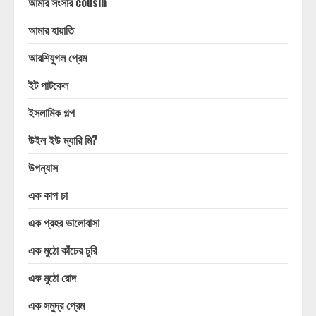
আমার সংসার cousin
আমার হায়াতি
আরশিযুগল প্রেম
ইট পাটকেল
ইসলামিক গল্প
উইল ইউ ম্যারি মি?
উপন্যাস
এক কাপ চা
এক প্রহর ভালোবাসা
এক মুঠো কাঁচের চুরি
এক মুঠো রোদ
এক সমুদ্র প্রেম