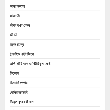
জানা অজানা
জামদানী
জীবন যখন যেমন
জীবনি
জ্বিন রহস্য
টু ফাইভ এইট জিরো
ডার্ক সাইট অফ এ বিউটিফুল লেডি
ডিভোর্স
ডিভোর্স পেপার
ডেনিম জ্যাকেট
তিক্ত বুকের বাঁ পাশ