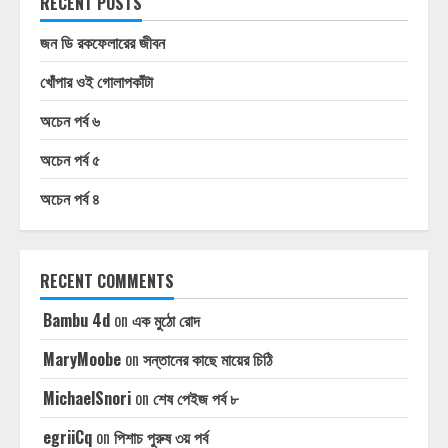
RECENT POSTS
জন ডি রকফেলারের জীবন
খোঁপার ওই গোলাপকাঁটা
অচেন পর্ব ৬
অচেন পর্ব ৫
অচেন পর্ব ৪
RECENT COMMENTS
Bambu 4d
on
এক মুঠো রোদ
MaryMoobe
on
সন্তানের কাছে মায়ের চিঠি
MichaelSnori
on
শেষ পেইজ পর্ব ৮
egriiCq
on
পিশাচ পুরুষ ৩য় পর্ব