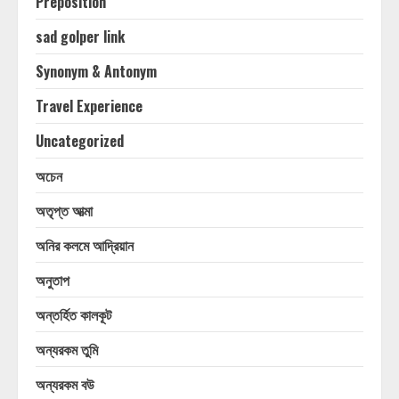
Preposition
sad golper link
Synonym & Antonym
Travel Experience
Uncategorized
অচেন
অতৃপ্ত আত্মা
অনির কলমে আদ্রিয়ান
অনুতাপ
অন্তর্হিত কালকূট
অন্যরকম তুমি
অন্যরকম বউ