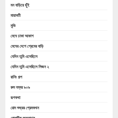
মন বাড়িয়ে ছুঁই
মায়াবতী
মুভি
মেঘে ঢাকা আকাশ
মেঘের দেশে প্রেমের বাড়ি
যেদিন তুমি এসেছিলে
যেদিন তুমি এসেছিলে সিজন ২
রানিং গল্প
রুম নম্বর ৯০৯
রূপকথা
রোদ শুভ্রর প্রেমকথন
রোমান্টিক অত্যাচার