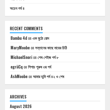
অচেন পর্ব ৪
RECENT COMMENTS
Bambu 4d
on
এক মুঠো রোদ
MaryMoobe
on
সন্তানের কাছে মায়ের চিঠি
MichaelSnori
on
শেষ পেইজ পর্ব ৮
egriiCq
on
পিশাচ পুরুষ ৩য় পর্ব
AshMoobe
on
আমার তুমি পর্ব ৪২ ও শেষ
ARCHIVES
August 2026