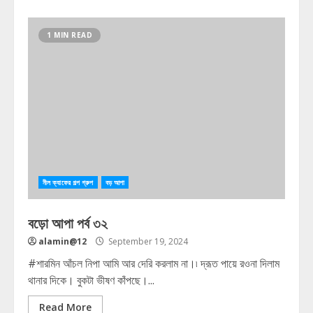
1 MIN READ
নীল ক্যাফের গল্প গ্রুপ
বড় আপা
বড়ো আপা পর্ব ৩২
alamin@12
September 19, 2024
#শারমিন আঁচল নিপা আমি আর দেরি করলাম না।৷ দ্রূত পায়ে রওনা দিলাম
থানার দিকে। বুকটা ভীষণ কাঁপছে।...
Read More