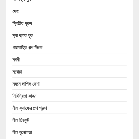
দেহ
দ্বিতীয় পুরুষ
দ্যা ব্লাক বুক
ধারাবাহিক গল্প লিংক
নবনী
নবোঢ়া
নয়নে লাগিল নেশা
নিবিদ্রিতা কাহন
নীল ক্যাফের গল্প গ্রুপ
নীল চিরকুট
নীল বুনোলতা