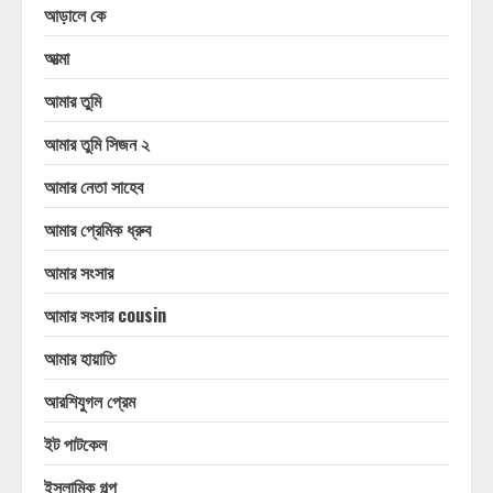
আড়ালে কে
আত্মা
আমার তুমি
আমার তুমি সিজন ২
আমার নেতা সাহেব
আমার প্রেমিক ধ্রুব
আমার সংসার
আমার সংসার cousin
আমার হায়াতি
আরশিযুগল প্রেম
ইট পাটকেল
ইসলামিক গল্প