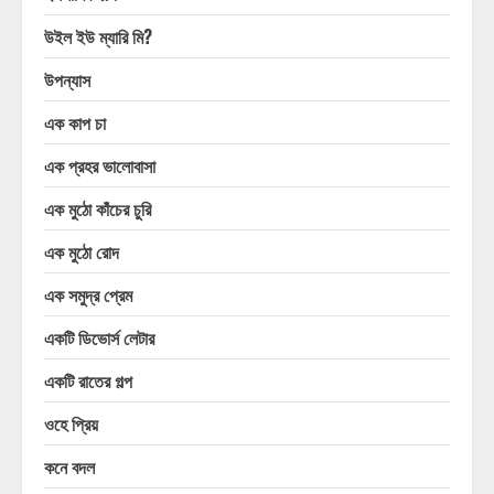
উইল ইউ ম্যারি মি?
উপন্যাস
এক কাপ চা
এক প্রহর ভালোবাসা
এক মুঠো কাঁচের চুরি
এক মুঠো রোদ
এক সমুদ্র প্রেম
একটি ডিভোর্স লেটার
একটি রাতের গল্প
ওহে প্রিয়
কনে বদল