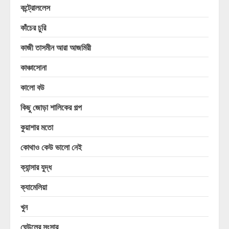
কন্ট্রোললেস
কাঁচের চুরি
কাজী তাসমীন আরা আজমিরী
কাঞ্চাসোনা
কালো বউ
কিছু জোড়া শালিকের গল্প
কুয়াশার মতো
কোথাও কেউ ভালো নেই
ক্যান্সার যুদ্ধ
ক্যামেলিয়া
খুন
ঘেউলের সংসার