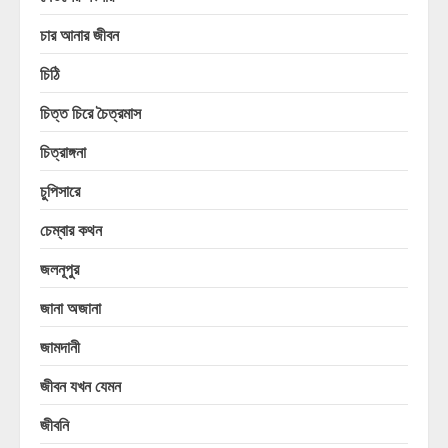
চার আনার জীবন
চিঠি
চিত্ত চিরে চৈত্রমাস
চিত্রাঙ্গনা
চুপিসারে
চেম্বার কথন
জলনূপুর
জানা অজানা
জামদানী
জীবন যখন যেমন
জীবনি