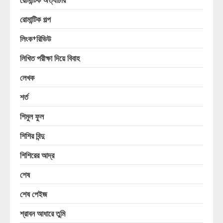
রোমান্টিক গল্প
লিংক+রিভিউ
লিখিত পরীক্ষা দিয়ে বিবাহ
লেখক
শর্ত
শিমুল ফুল
শিশির বিন্দু
শিশিরের আদ্র
শেষ
শেষ পেইজ
শ্রাবন আধারে তুমি