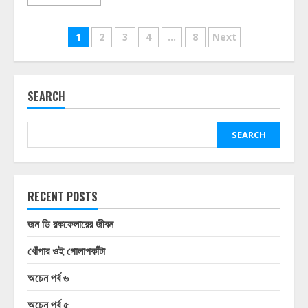
Posts
1
2
3
4
…
8
Next
pagination
SEARCH
SEARCH
RECENT POSTS
জন ডি রকফেলারের জীবন
খোঁপার ওই গোলাপকাঁটা
অচেন পর্ব ৬
অচেন পর্ব ৫