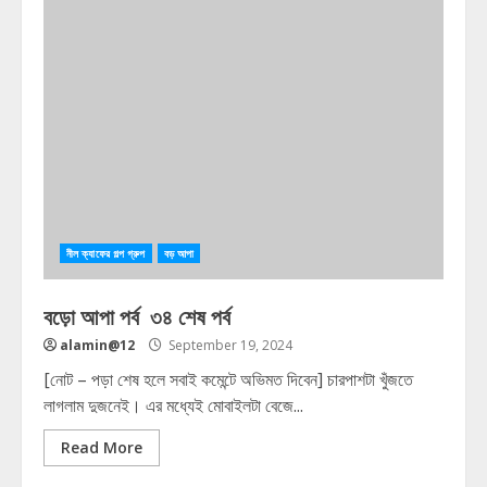
নীল ক্যাফের গল্প গ্রুপ
বড় আপা
বড়ো আপা পর্ব ৩৪ শেষ পর্ব
alamin@12
September 19, 2024
[নোট – পড়া শেষ হলে সবাই কমেন্টে অভিমত দিবেন] চারপাশটা খুঁজতে
লাগলাম দুজনেই। এর মধ্যেই মোবাইলটা বেজে...
Read More