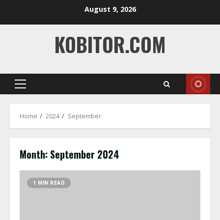
Skip
August 9, 2026
to
content
KOBITOR.COM
Primary
Menu
Home
2024
September
Month:
September 2024
1 MIN READ