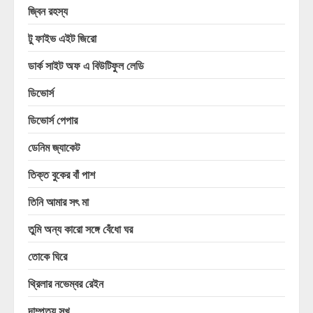
জ্বিন রহস্য
টু ফাইভ এইট জিরো
ডার্ক সাইট অফ এ বিউটিফুল লেডি
ডিভোর্স
ডিভোর্স পেপার
ডেনিম জ্যাকেট
তিক্ত বুকের বাঁ পাশ
তিনি আমার সৎ মা
তুমি অন্য কারো সঙ্গে বেঁধো ঘর
তোকে ঘিরে
থ্রিলার নভেম্বর রেইন
দাম্পত্য সুখ