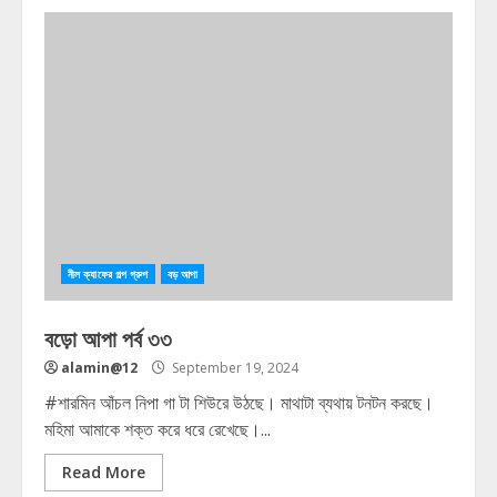
নীল ক্যাফের গল্প গ্রুপ
বড় আপা
বড়ো আপা পর্ব ৩৩
alamin@12
September 19, 2024
#শারমিন আঁচল নিপা গা টা শিউরে উঠছে। মাথাটা ব্যথায় টনটন করছে।
মহিমা আমাকে শক্ত করে ধরে রেখেছে।...
Read More