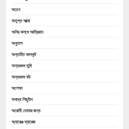
অচেন
অতৃপ্ত আত্মা
অনির কলমে আদ্রিয়ান
অনুতাপ
অন্তর্হিত কালকূট
অন্যরকম তুমি
অন্যরকম বউ
অপেক্ষা
অবাধ্য পিছুটান
অরোনী তোমার জন্য
অ্যারেঞ্জ ম্যারেজ