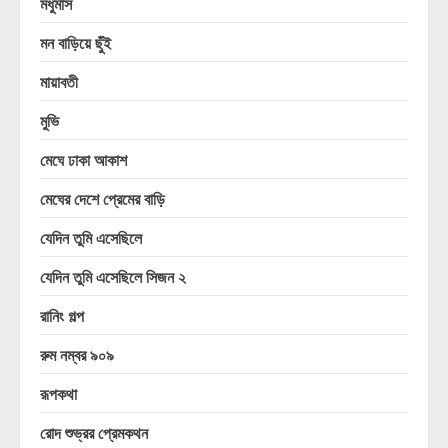
মধুমাস
মন বাড়িয়ে ছুঁই
মায়াবতী
মুভি
মেঘে ঢাকা আকাশ
মেঘের দেশে প্রেমের বাড়ি
যেদিন তুমি এসেছিলে
যেদিন তুমি এসেছিলে সিজন ২
রানিং গল্প
রুম নম্বর ৯০৯
রূপকথা
রোদ শুভ্রর প্রেমকথন