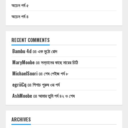
অচেন পর্ব ৫
অচেন পর্ব ৪
RECENT COMMENTS
Bambu 4d
on
এক মুঠো রোদ
MaryMoobe
on
সন্তানের কাছে মায়ের চিঠি
MichaelSnori
on
শেষ পেইজ পর্ব ৮
egriiCq
on
পিশাচ পুরুষ ৩য় পর্ব
AshMoobe
on
আমার তুমি পর্ব ৪২ ও শেষ
ARCHIVES