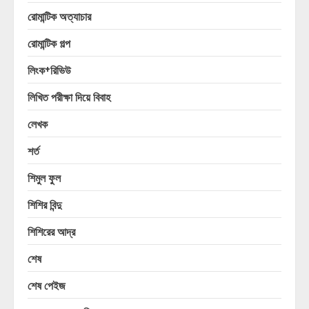
রোমান্টিক অত্যাচার
রোমান্টিক গল্প
লিংক+রিভিউ
লিখিত পরীক্ষা দিয়ে বিবাহ
লেখক
শর্ত
শিমুল ফুল
শিশির বিন্দু
শিশিরের আদ্র
শেষ
শেষ পেইজ