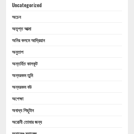
Uncategorized
অচেন
অতৃপ্ত আত্মা
অনির কলমে আদ্রিয়ান
অনুতাপ
অন্তর্হিত কালকূট
অন্যরকম তুমি
অন্যরকম বউ
অপেক্ষা
অবাধ্য পিছুটান
অরোনী তোমার জন্য
অ্যারেঞ্জ ম্যারেজ