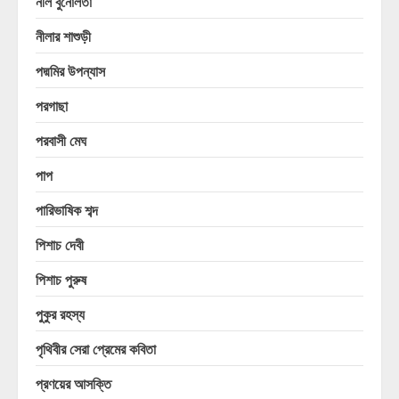
নীল বুনোলতা
নীলার শাশুড়ী
পদ্মমির উপন্যাস
পরগাছা
পরবাসী মেঘ
পাপ
পারিভাষিক শব্দ
পিশাচ দেবী
পিশাচ পুরুষ
পুকুর রহস্য
পৃথিবীর সেরা প্রেমের কবিতা
প্রণয়ের আসক্তি