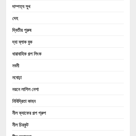
দাম্পত্য সুখ
দেহ
দ্বিতীয় পুরুষ
দ্যা ব্লাক বুক
ধারাবাহিক গল্প লিংক
নবনী
নবোঢ়া
নয়নে লাগিল নেশা
নিবিদ্রিতা কাহন
নীল ক্যাফের গল্প গ্রুপ
নীল চিরকুট