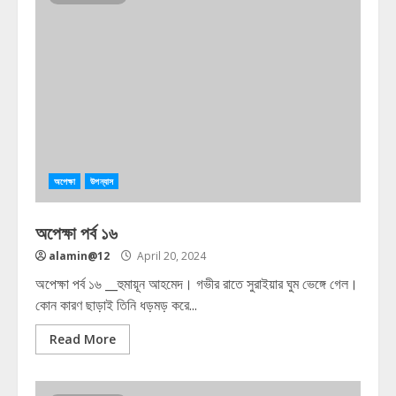
অপেক্ষা
উপন্যাস
অপেক্ষা পর্ব ১৬
alamin@12
April 20, 2024
অপেক্ষা পর্ব ১৬ __হুমায়ূন আহমেদ। গভীর রাতে সুরাইয়ার ঘুম ভেঙ্গে গেল।
কোন কারণ ছাড়াই তিনি ধড়মড় করে...
Read More