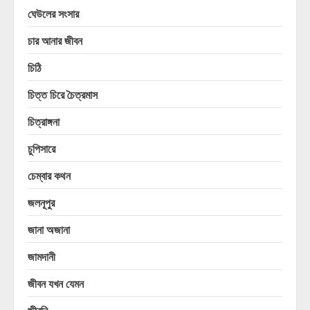
ঘেউলের সংসার
চার আনার জীবন
চিঠি
চিত্ত চিরে চৈত্রমাস
চিত্রাঙ্গনা
চুপিসারে
চেম্বার কথন
জলনূপুর
জানা অজানা
জামদানী
জীবন যখন যেমন