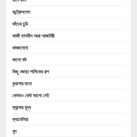
কন্ট্রোললেস
কাঁচের চুরি
কাজী তাসমীন আরা আজমিরী
কাঞ্চাসোনা
কালো বউ
কিছু জোড়া শালিকের গল্প
কুয়াশার মতো
কোথাও কেউ ভালো নেই
ক্যান্সার যুদ্ধ
ক্যামেলিয়া
খুন