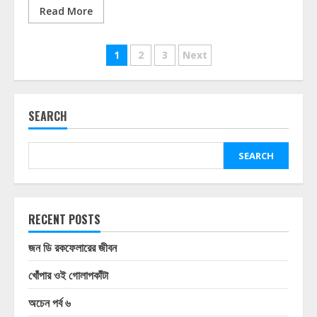
Read More
Posts
1
2
3
Next
pagination
SEARCH
SEARCH
RECENT POSTS
জন ডি রকফেলারের জীবন
খোঁপার ওই গোলাপকাঁটা
অচেন পর্ব ৬