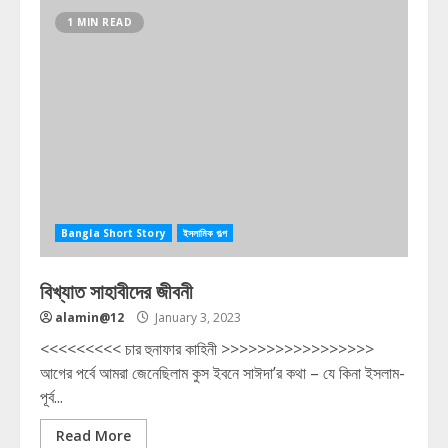
1 MIN READ
Bangla Short Story
ইসলামিক গল্প
বিখ্যাত সাহাবীদের জীবনী
alamin@12
January 3, 2023
<<<<<<<<< চার হুনাফার কাহিনী >>>>>>>>>>>>>>>>>
আগের পর্বে আমরা জেনেছিলাম কুস ইবনে সাঈদা’র কথা – যে কিনা ইসলাম-
পূর্ব...
Read More