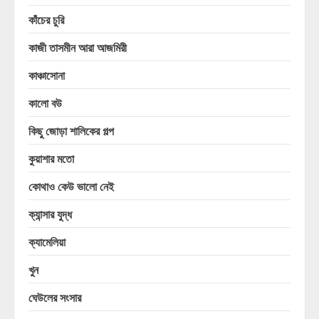
কাঁচের চুরি
কাজী তাসমীন আরা আজমিরী
কাঞ্চাসোনা
কালো বউ
কিছু জোড়া শালিকের গল্প
কুয়াশার মতো
কোথাও কেউ ভালো নেই
ক্যান্সার যুদ্ধ
ক্যামেলিয়া
খুন
ঘেউলের সংসার