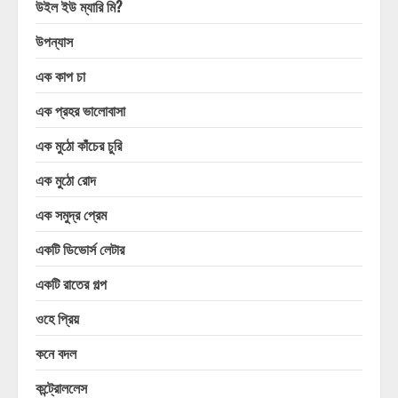
উইল ইউ ম্যারি মি?
উপন্যাস
এক কাপ চা
এক প্রহর ভালোবাসা
এক মুঠো কাঁচের চুরি
এক মুঠো রোদ
এক সমুদ্র প্রেম
একটি ডিভোর্স লেটার
একটি রাতের গল্প
ওহে প্রিয়
কনে বদল
কন্ট্রোললেস