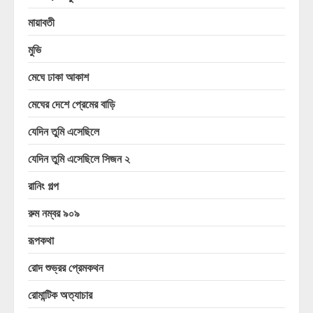
মায়াবতী
মুভি
মেঘে ঢাকা আকাশ
মেঘের দেশে প্রেমের বাড়ি
যেদিন তুমি এসেছিলে
যেদিন তুমি এসেছিলে সিজন ২
রানিং গল্প
রুম নম্বর ৯০৯
রূপকথা
রোদ শুভ্রর প্রেমকথন
রোমান্টিক অত্যাচার