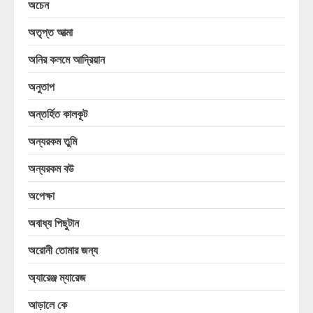
অচেন
অতৃপ্ত আত্মা
অনির কলমে আদ্রিয়ান
অনুতাপ
অন্তর্হিত কালকূট
অন্যরকম তুমি
অন্যরকম বউ
অপেক্ষা
অবাধ্য পিছুটান
অরোনী তোমার জন্য
অ্যারেঞ্জ ম্যারেজ
আড়ালে কে