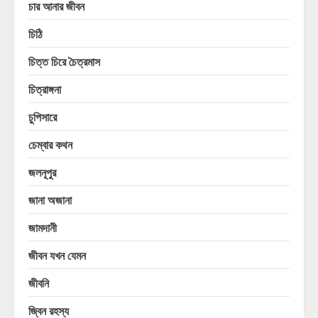
চার আনার জীবন
চিঠি
চিত্ত চিরে চৈত্রমাস
চিত্রাঙ্গনা
চুপিসারে
চেম্বার কথন
জলনূপুর
জানা অজানা
জামদানী
জীবন যখন যেমন
জীবনি
জ্বিন রহস্য