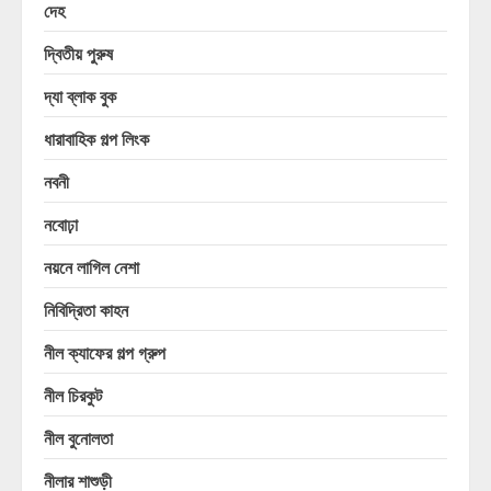
দেহ
দ্বিতীয় পুরুষ
দ্যা ব্লাক বুক
ধারাবাহিক গল্প লিংক
নবনী
নবোঢ়া
নয়নে লাগিল নেশা
নিবিদ্রিতা কাহন
নীল ক্যাফের গল্প গ্রুপ
নীল চিরকুট
নীল বুনোলতা
নীলার শাশুড়ী