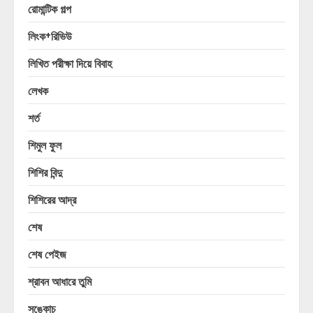
রোমান্টিক গল্প
লিংক+রিভিউ
লিখিত পরীক্ষা দিয়ে বিবাহ
লেখক
শর্ত
শিমুল ফুল
শিশির বিন্দু
শিশিরের আদ্র
শেষ
শেষ পেইজ
শ্রাবন আধারে তুমি
সঙ্কোচ