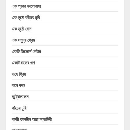
এক প্রহর ভালোবাসা
এক মুঠো কাঁচের চুরি
এক মুঠো রোদ
এক সমুদ্র প্রেম
একটি ডিভোর্স লেটার
একটি রাতের গল্প
ওহে প্রিয়
কনে বদল
কন্ট্রোললেস
কাঁচের চুরি
কাজী তাসমীন আরা আজমিরী