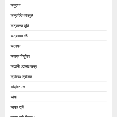
অনুতাপ
অন্তর্হিত কালকূট
অন্যরকম তুমি
অন্যরকম বউ
অপেক্ষা
অবাধ্য পিছুটান
অরোনী তোমার জন্য
অ্যারেঞ্জ ম্যারেজ
আড়ালে কে
আত্মা
আমার তুমি