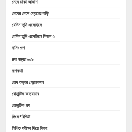
মেঘে ঢাকা আকাশ
মেঘের দেশে প্রেমের বাড়ি
যেদিন তুমি এসেছিলে
যেদিন তুমি এসেছিলে সিজন ২
রানিং গল্প
রুম নম্বর ৯০৯
রূপকথা
রোদ শুভ্রর প্রেমকথন
রোমান্টিক অত্যাচার
রোমান্টিক গল্প
লিংক+রিভিউ
লিখিত পরীক্ষা দিয়ে বিবাহ