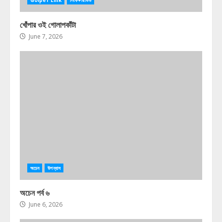
Golper Link
লিংক+রিভিউ
খোঁপার ওই গোলাপকাঁটা
June 7, 2026
অচেন
উপন্যাস
অচেন পর্ব ৬
June 6, 2026