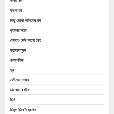
কাঞ্চাসোনা
কালো বউ
কিছু জোড়া শালিকের গল্প
কুয়াশার মতো
কোথাও কেউ ভালো নেই
ক্যান্সার যুদ্ধ
ক্যামেলিয়া
খুন
ঘেউলের সংসার
চার আনার জীবন
চিঠি
চিত্ত চিরে চৈত্রমাস