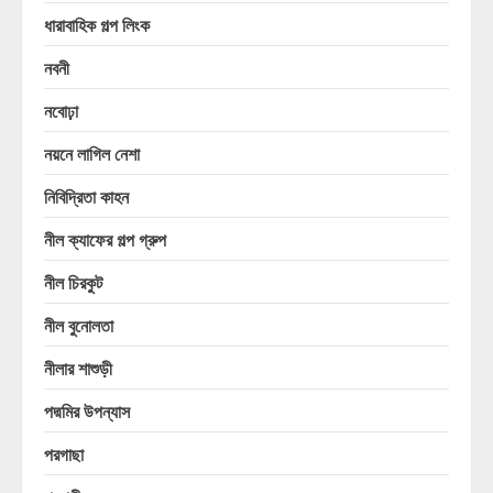
ধারাবাহিক গল্প লিংক
নবনী
নবোঢ়া
নয়নে লাগিল নেশা
নিবিদ্রিতা কাহন
নীল ক্যাফের গল্প গ্রুপ
নীল চিরকুট
নীল বুনোলতা
নীলার শাশুড়ী
পদ্মমির উপন্যাস
পরগাছা