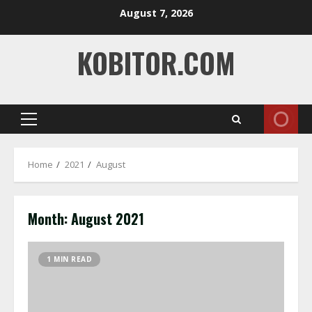
Skip
August 7, 2026
to
content
KOBITOR.COM
Primary
Menu
Home
2021
August
Month:
August 2021
1 MIN READ