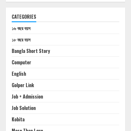
CATEGORIES
১৬ বছর বয়স
১৮ বছর বয়স
Bangla Short Story
Computer
English
Golper Link
Job + Admission
Job Solution
Kobita
More Than Love