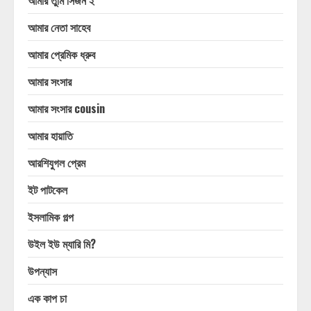
আমার তুমি সিজন ২
আমার নেতা সাহেব
আমার প্রেমিক ধ্রুব
আমার সংসার
আমার সংসার cousin
আমার হায়াতি
আরশিযুগল প্রেম
ইট পাটকেল
ইসলামিক গল্প
উইল ইউ ম্যারি মি?
উপন্যাস
এক কাপ চা