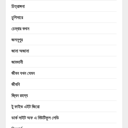
চিত্রাঙ্গনা
চুপিসারে
চেম্বার কথন
জলনূপুর
জানা অজানা
জামদানী
জীবন যখন যেমন
জীবনি
জ্বিন রহস্য
টু ফাইভ এইট জিরো
ডার্ক সাইট অফ এ বিউটিফুল লেডি