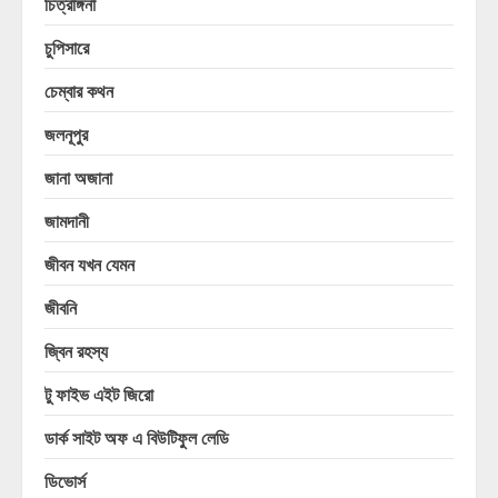
চিত্রাঙ্গনা
চুপিসারে
চেম্বার কথন
জলনূপুর
জানা অজানা
জামদানী
জীবন যখন যেমন
জীবনি
জ্বিন রহস্য
টু ফাইভ এইট জিরো
ডার্ক সাইট অফ এ বিউটিফুল লেডি
ডিভোর্স