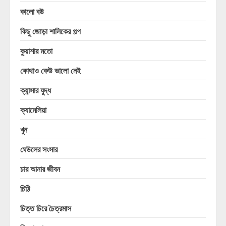
কালো বউ
কিছু জোড়া শালিকের গল্প
কুয়াশার মতো
কোথাও কেউ ভালো নেই
ক্যান্সার যুদ্ধ
ক্যামেলিয়া
খুন
ঘেউলের সংসার
চার আনার জীবন
চিঠি
চিত্ত চিরে চৈত্রমাস