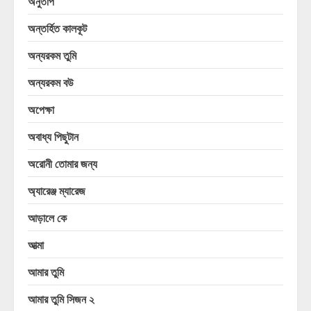
অনুতাপ
অন্তর্হিত কালকূট
অন্যরকম তুমি
অন্যরকম বউ
অপেক্ষা
অবাধ্য পিছুটান
অরোনী তোমার জন্য
অ্যারেঞ্জ ম্যারেজ
আড়ালে কে
আত্মা
আমার তুমি
আমার তুমি সিজন ২