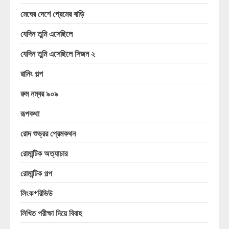
মেঘের দেশে প্রেমের বাড়ি
যেদিন তুমি এসেছিলে
যেদিন তুমি এসেছিলে সিজন ২
রানিং গল্প
রুম নম্বর ৯০৯
রূপকথা
রোদ শুভ্রর প্রেমকথন
রোমান্টিক অত্যাচার
রোমান্টিক গল্প
লিংক+রিভিউ
লিখিত পরীক্ষা দিয়ে বিবাহ