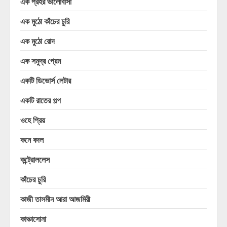
এক প্রহর ভালোবাসা
এক মুঠো কাঁচের চুরি
এক মুঠো রোদ
এক সমুদ্র প্রেম
একটি ডিভোর্স লেটার
একটি রাতের গল্প
ওহে প্রিয়
কনে বদল
কন্ট্রোললেস
কাঁচের চুরি
কাজী তাসমীন আরা আজমিরী
কাঞ্চাসোনা