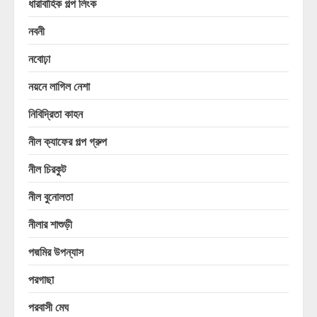
ধারাবাহিক গল্প লিংক
নবনী
নবোঢ়া
নয়নে লাগিল নেশা
নিবিদ্রিতা কাহন
নীল ক্যাফের গল্প গ্রুপ
নীল চিরকুট
নীল বুনোলতা
নীলার শাশুড়ী
পদ্মমির উপন্যাস
পরগাছা
পরবাসী মেঘ