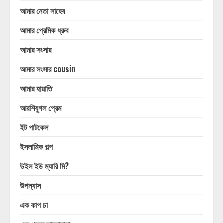
আমার নেতা সাহেব
আমার প্রেমিক ধ্রুব
আমার সংসার
আমার সংসার cousin
আমার হায়াতি
আরশিযুগল প্রেম
ইট পাটকেল
ইসলামিক গল্প
উইল ইউ ম্যারি মি?
উপন্যাস
এক কাপ চা