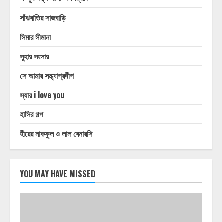
সাঁঝবাতির সাজবাড়ি
সিমার সীমানা
সুহার সংসার
সে আমার সন্ধ্যাপ্রদীপ
স্যার i love you
হাসির গল্প
হীরের নাকফুল ও লাল বেনারসি
YOU MAY HAVE MISSED