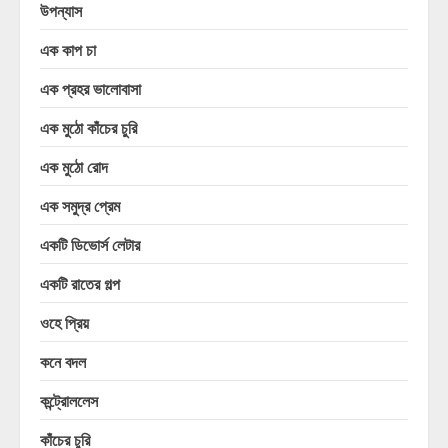
উপন্যাস
এক কাপ চা
এক প্রহর ভালোবাসা
এক মুঠো কাঁচের চুরি
এক মুঠো রোদ
এক সমুদ্র প্রেম
একটি ডিভোর্স লেটার
একটি রাতের গল্প
ওহে প্রিয়
কনে বদল
কন্ট্রোললেস
কাঁচের চুরি