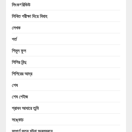
লিংক+রিভিউ
লিখিত পরীক্ষা দিয়ে বিবাহ
লেখক
শর্ত
শিমুল ফুল
শিশির বিন্দু
শিশিরের আদ্র
শেষ
শেষ পেইজ
শ্রাবন আধারে তুমি
সঙ্কোচ
সম্পূর্ণ সত্য ঘটনা অবলম্বনে