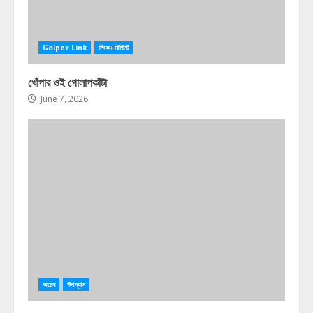
Golper Link
লিংক+রিভিউ
খোঁপার ওই গোলাপকাঁটা
June 7, 2026
অচেন
উপন্যাস