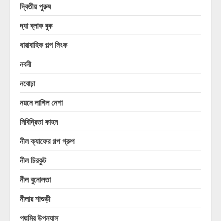
দ্বিতীয় পুরুষ
দ্যা ব্লাক বুক
ধারাবাহিক গল্প লিংক
নবনী
নবোঢ়া
নয়নে লাগিল নেশা
নিবিদ্রিতা কাহন
নীল ক্যাফের গল্প গ্রুপ
নীল চিরকুট
নীল বুনোলতা
নীলার শাশুড়ী
পদ্মমির উপন্যাস