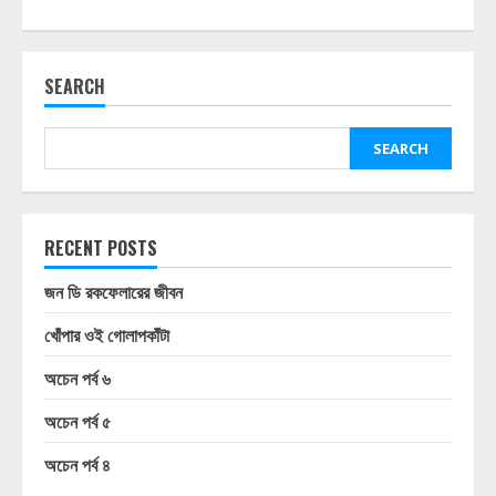
SEARCH
SEARCH
RECENT POSTS
জন ডি রকফেলারের জীবন
খোঁপার ওই গোলাপকাঁটা
অচেন পর্ব ৬
অচেন পর্ব ৫
অচেন পর্ব ৪