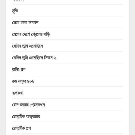
মুভি
মেঘে ঢাকা আকাশ
মেঘের দেশে প্রেমের বাড়ি
যেদিন তুমি এসেছিলে
যেদিন তুমি এসেছিলে সিজন ২
রানিং গল্প
রুম নম্বর ৯০৯
রূপকথা
রোদ শুভ্রর প্রেমকথন
রোমান্টিক অত্যাচার
রোমান্টিক গল্প