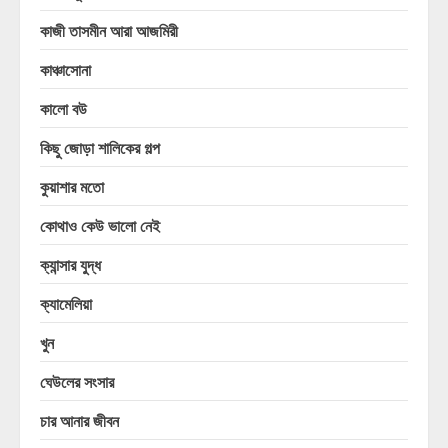
কাজী তাসমীন আরা আজমিরী
কাঞ্চাসোনা
কালো বউ
কিছু জোড়া শালিকের গল্প
কুয়াশার মতো
কোথাও কেউ ভালো নেই
ক্যান্সার যুদ্ধ
ক্যামেলিয়া
খুন
ঘেউলের সংসার
চার আনার জীবন