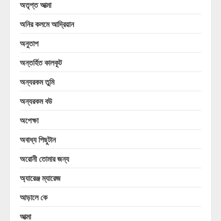
অতৃপ্ত আত্মা
অনির কলমে আদ্রিয়ান
অনুতাপ
অন্তর্হিত কালকূট
অন্যরকম তুমি
অন্যরকম বউ
অপেক্ষা
অবাধ্য পিছুটান
অরোনী তোমার জন্য
অ্যারেঞ্জ ম্যারেজ
আড়ালে কে
আত্মা