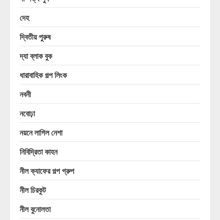
দেহ
দ্বিতীয় পুরুষ
দ্যা ব্লাক বুক
ধারাবাহিক গল্প লিংক
নবনী
নবোঢ়া
নয়নে লাগিল নেশা
নিবিদ্রিতা কাহন
নীল ক্যাফের গল্প গ্রুপ
নীল চিরকুট
নীল বুনোলতা