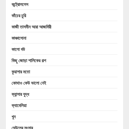
কন্ট্রোললেস
কাঁচের চুরি
কাজী তাসমীন আরা আজমিরী
কাঞ্চাসোনা
কালো বউ
কিছু জোড়া শালিকের গল্প
কুয়াশার মতো
কোথাও কেউ ভালো নেই
ক্যান্সার যুদ্ধ
ক্যামেলিয়া
খুন
ঘেউলের সংসার