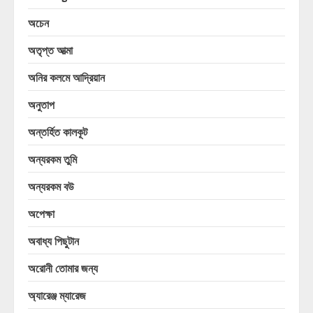
অচেন
অতৃপ্ত আত্মা
অনির কলমে আদ্রিয়ান
অনুতাপ
অন্তর্হিত কালকূট
অন্যরকম তুমি
অন্যরকম বউ
অপেক্ষা
অবাধ্য পিছুটান
অরোনী তোমার জন্য
অ্যারেঞ্জ ম্যারেজ