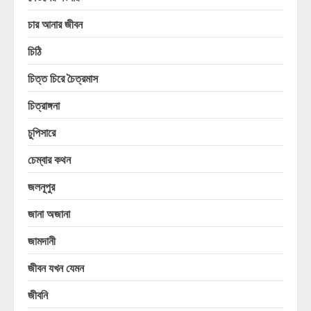
চার আনার জীবন
চিঠি
চিত্ত চিরে চৈত্রমাস
চিত্রাঙ্গনা
চুপিসারে
চেম্বার কথন
জলনূপুর
জানা অজানা
জামদানী
জীবন যখন যেমন
জীবনি