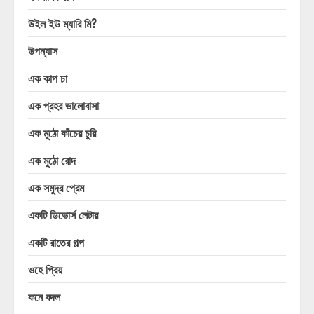
উইল ইউ ম্যারি মি?
উপন্যাস
এক কাপ চা
এক প্রহর ভালোবাসা
এক মুঠো কাঁচের চুরি
এক মুঠো রোদ
এক সমুদ্র প্রেম
একটি ডিভোর্স লেটার
একটি রাতের গল্প
ওহে প্রিয়
কনে বদল