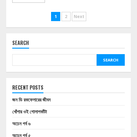
Posts
1
2
Next
pagination
SEARCH
SEARCH
RECENT POSTS
জন ডি রকফেলারের জীবন
খোঁপার ওই গোলাপকাঁটা
অচেন পর্ব ৬
অচেন পর্ব ৫