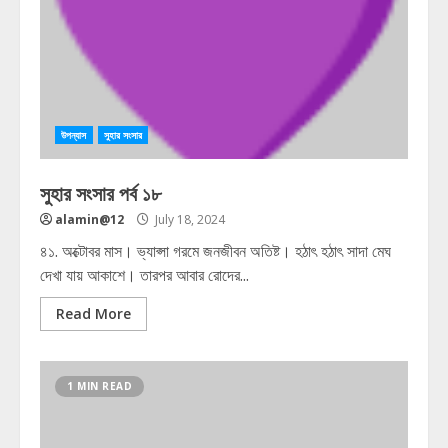
উপন্যাস
সুহার সংসার
সুহার সংসার পর্ব ১৮
alamin@12
July 18, 2024
৪১. অক্টোবর মাস। ভ্যাপ্সা গরমে জনজীবন অতিষ্ট। হঠাৎ হঠাৎ সাদা মেঘ
দেখা যায় আকাশে। তারপর আবার রোদের...
Read More
1 MIN READ