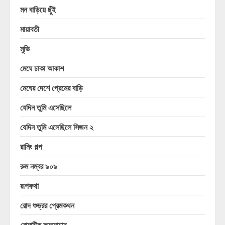
মন বাড়িয়ে ছুঁই
মায়াবতী
মুভি
মেঘে ঢাকা আকাশ
মেঘের দেশে প্রেমের বাড়ি
যেদিন তুমি এসেছিলে
যেদিন তুমি এসেছিলে সিজন ২
রানিং গল্প
রুম নম্বর ৯০৯
রূপকথা
রোদ শুভ্রর প্রেমকথন
রোমান্টিক অত্যাচার