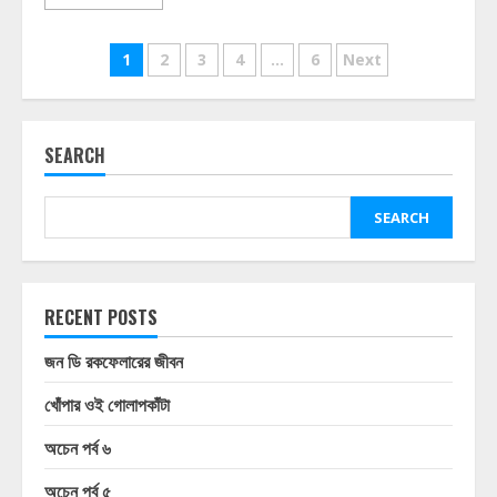
Posts
1
2
3
4
…
6
Next
pagination
SEARCH
SEARCH
RECENT POSTS
জন ডি রকফেলারের জীবন
খোঁপার ওই গোলাপকাঁটা
অচেন পর্ব ৬
অচেন পর্ব ৫