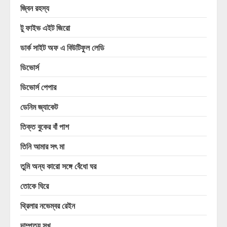
জ্বিন রহস্য
টু ফাইভ এইট জিরো
ডার্ক সাইট অফ এ বিউটিফুল লেডি
ডিভোর্স
ডিভোর্স পেপার
ডেনিম জ্যাকেট
তিক্ত বুকের বাঁ পাশ
তিনি আমার সৎ মা
তুমি অন্য কারো সঙ্গে বেঁধো ঘর
তোকে ঘিরে
থ্রিলার নভেম্বর রেইন
দাম্পত্য সুখ