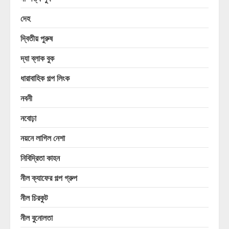
দেহ
দ্বিতীয় পুরুষ
দ্যা ব্লাক বুক
ধারাবাহিক গল্প লিংক
নবনী
নবোঢ়া
নয়নে লাগিল নেশা
নিবিদ্রিতা কাহন
নীল ক্যাফের গল্প গ্রুপ
নীল চিরকুট
নীল বুনোলতা