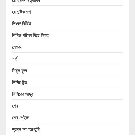
রোমান্টিক গল্প
লিংক+রিভিউ
লিখিত পরীক্ষা দিয়ে বিবাহ
লেখক
শর্ত
শিমুল ফুল
শিশির বিন্দু
শিশিরের আদ্র
শেষ
শেষ পেইজ
শ্রাবন আধারে তুমি