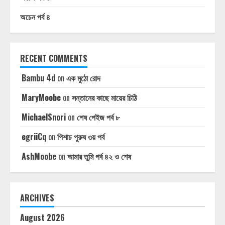
অচেন পর্ব ৪
RECENT COMMENTS
Bambu 4d
on
এক মুঠো রোদ
MaryMoobe
on
সন্তানের কাছে মায়ের চিঠি
MichaelSnori
on
শেষ পেইজ পর্ব ৮
egriiCq
on
পিশাচ পুরুষ ৩য় পর্ব
AshMoobe
on
আমার তুমি পর্ব ৪২ ও শেষ
ARCHIVES
August 2026