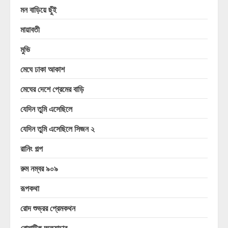
মন বাড়িয়ে ছুঁই
মায়াবতী
মুভি
মেঘে ঢাকা আকাশ
মেঘের দেশে প্রেমের বাড়ি
যেদিন তুমি এসেছিলে
যেদিন তুমি এসেছিলে সিজন ২
রানিং গল্প
রুম নম্বর ৯০৯
রূপকথা
রোদ শুভ্রর প্রেমকথন
রোমান্টিক অত্যাচার