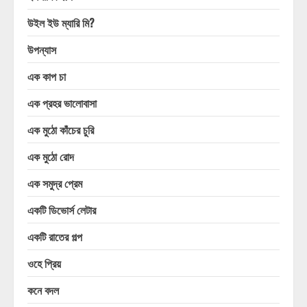
উইল ইউ ম্যারি মি?
উপন্যাস
এক কাপ চা
এক প্রহর ভালোবাসা
এক মুঠো কাঁচের চুরি
এক মুঠো রোদ
এক সমুদ্র প্রেম
একটি ডিভোর্স লেটার
একটি রাতের গল্প
ওহে প্রিয়
কনে বদল