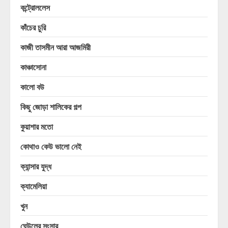
কন্ট্রোললেস
কাঁচের চুরি
কাজী তাসমীন আরা আজমিরী
কাঞ্চাসোনা
কালো বউ
কিছু জোড়া শালিকের গল্প
কুয়াশার মতো
কোথাও কেউ ভালো নেই
ক্যান্সার যুদ্ধ
ক্যামেলিয়া
খুন
ঘেউলের সংসার