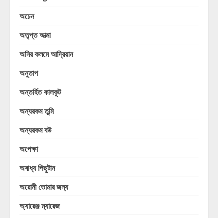
অচেন
অতৃপ্ত আত্মা
অনির কলমে আদ্রিয়ান
অনুতাপ
অন্তর্হিত কালকূট
অন্যরকম তুমি
অন্যরকম বউ
অপেক্ষা
অবাধ্য পিছুটান
অরোনী তোমার জন্য
অ্যারেঞ্জ ম্যারেজ