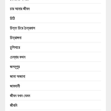
চার আনার জীবন
চিঠি
চিত্ত চিরে চৈত্রমাস
চিত্রাঙ্গনা
চুপিসারে
চেম্বার কথন
জলনূপুর
জানা অজানা
জামদানী
জীবন যখন যেমন
জীবনি