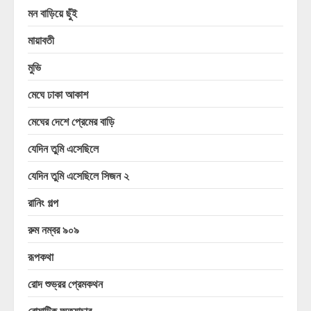
মন বাড়িয়ে ছুঁই
মায়াবতী
মুভি
মেঘে ঢাকা আকাশ
মেঘের দেশে প্রেমের বাড়ি
যেদিন তুমি এসেছিলে
যেদিন তুমি এসেছিলে সিজন ২
রানিং গল্প
রুম নম্বর ৯০৯
রূপকথা
রোদ শুভ্রর প্রেমকথন
রোমান্টিক অত্যাচার