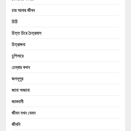
চার আনার জীবন
চিঠি
চিত্ত চিরে চৈত্রমাস
চিত্রাঙ্গনা
চুপিসারে
চেম্বার কথন
জলনূপুর
জানা অজানা
জামদানী
জীবন যখন যেমন
জীবনি