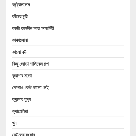
কন্ট্রোললেস
কাঁচের চুরি
কাজী তাসমীন আরা আজমিরী
কাঞ্চাসোনা
কালো বউ
কিছু জোড়া শালিকের গল্প
কুয়াশার মতো
কোথাও কেউ ভালো নেই
ক্যান্সার যুদ্ধ
ক্যামেলিয়া
খুন
ঘেউলের সংসার