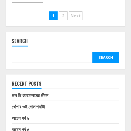
Posts
1
2
Next
pagination
SEARCH
SEARCH
RECENT POSTS
জন ডি রকফেলারের জীবন
খোঁপার ওই গোলাপকাঁটা
অচেন পর্ব ৬
অচেন পর্ব ৫