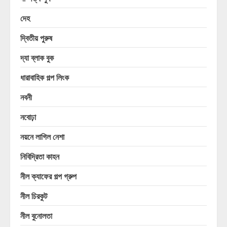
দেহ
দ্বিতীয় পুরুষ
দ্যা ব্লাক বুক
ধারাবাহিক গল্প লিংক
নবনী
নবোঢ়া
নয়নে লাগিল নেশা
নিবিদ্রিতা কাহন
নীল ক্যাফের গল্প গ্রুপ
নীল চিরকুট
নীল বুনোলতা