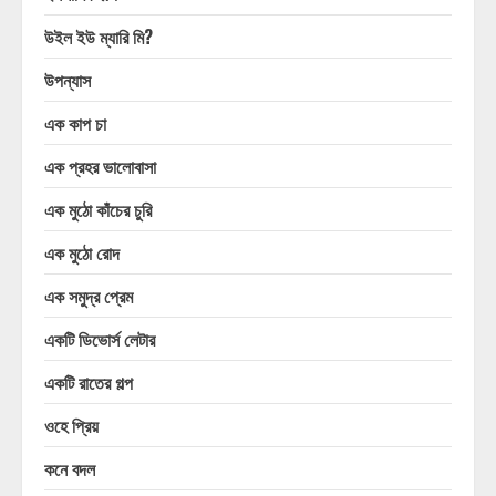
উইল ইউ ম্যারি মি?
উপন্যাস
এক কাপ চা
এক প্রহর ভালোবাসা
এক মুঠো কাঁচের চুরি
এক মুঠো রোদ
এক সমুদ্র প্রেম
একটি ডিভোর্স লেটার
একটি রাতের গল্প
ওহে প্রিয়
কনে বদল