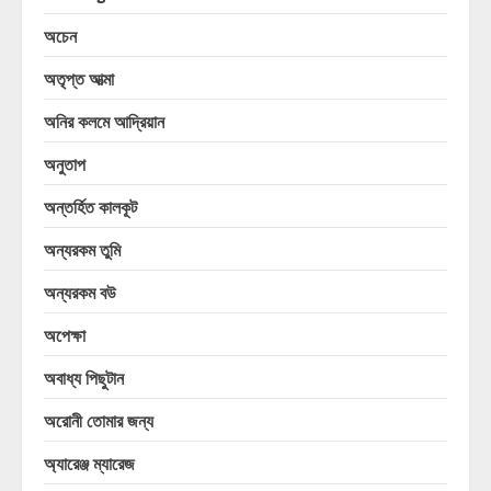
অচেন
অতৃপ্ত আত্মা
অনির কলমে আদ্রিয়ান
অনুতাপ
অন্তর্হিত কালকূট
অন্যরকম তুমি
অন্যরকম বউ
অপেক্ষা
অবাধ্য পিছুটান
অরোনী তোমার জন্য
অ্যারেঞ্জ ম্যারেজ