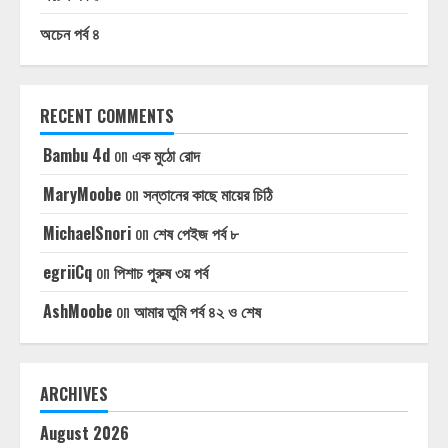
অচেন পর্ব ৪
RECENT COMMENTS
Bambu 4d
on
এক মুঠো রোদ
MaryMoobe
on
সন্তানের কাছে মায়ের চিঠি
MichaelSnori
on
শেষ পেইজ পর্ব ৮
egriiCq
on
পিশাচ পুরুষ ৩য় পর্ব
AshMoobe
on
আমার তুমি পর্ব ৪২ ও শেষ
ARCHIVES
August 2026