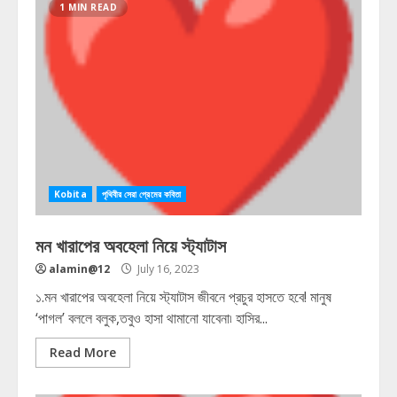
1 MIN READ
Kobita
পৃথিবীর সেরা প্রেমের কবিতা
মন খারাপের অবহেলা নিয়ে স্ট্যাটাস
alamin@12
July 16, 2023
১.মন খারাপের অবহেলা নিয়ে স্ট্যাটাস জীবনে প্রচুর হাসতে হবে! মানুষ
‘পাগল’ বললে বলুক,তবুও হাসা থামানো যাবেনা৷ হাসির...
Read More