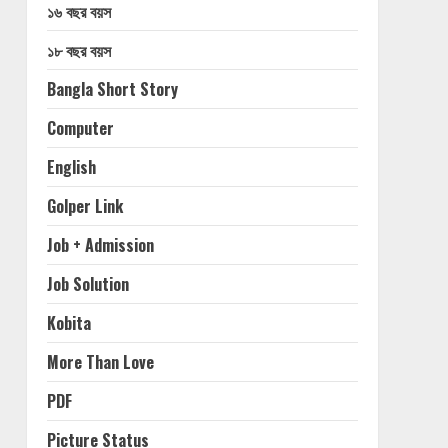
১৬ বছর বয়স
১৮ বছর বয়স
Bangla Short Story
Computer
English
Golper Link
Job + Admission
Job Solution
Kobita
More Than Love
PDF
Picture Status