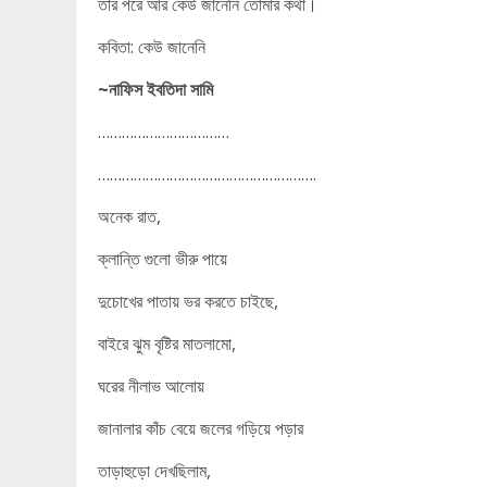
তার পরে আর কেউ জানেনি তোমার কথা।
কবিতা: কেউ জানেনি
~নাফিস ইবতিদা সামি
……………………………
……………………………………………….
অনেক রাত,
ক্লান্তি গুলো ভীরু পায়ে
দুচোখের পাতায় ভর করতে চাইছে,
বাইরে ঝুম বৃষ্টির মাতলামো,
ঘরের নীলাভ আলোয়
জানালার কাঁচ বেয়ে জলের গড়িয়ে পড়ার
তাড়াহুড়ো দেখছিলাম,