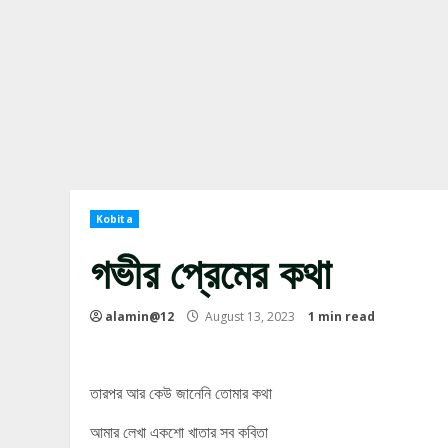
Kobita
গভীর প্রেমের কথা
alamin@12
August 13, 2023
1 min read
তারপর আর কেউ জানেনি তোমার কথা
আমার লেখা একশো খাতার সব কবিতা