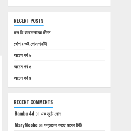
RECENT POSTS
জন ডি রকফেলারের জীবন
খোঁপার ওই গোলাপকাঁটা
অচেন পর্ব ৬
অচেন পর্ব ৫
অচেন পর্ব ৪
RECENT COMMENTS
Bambu 4d
on
এক মুঠো রোদ
MaryMoobe
on
সন্তানের কাছে মায়ের চিঠি