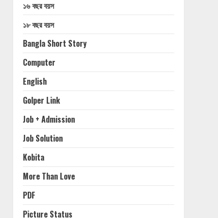
১৬ বছর বয়স
১৮ বছর বয়স
Bangla Short Story
Computer
English
Golper Link
Job + Admission
Job Solution
Kobita
More Than Love
PDF
Picture Status