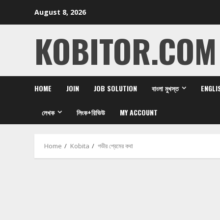
Skip
August 8, 2026
to
content
KOBITOR.COM
HOME
JOIN
JOB SOLUTION
বাংলা মুখস্ত
ENGLI
লেখক
লিংক+রিভিউ
MY ACCOUNT
Home
Kobita
গভীর প্রেমের কথা