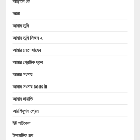
আড়ালে কে
আত্মা
আমার তুমি
আমার তুমি সিজন ২
আমার নেতা সাহেব
আমার প্রেমিক ধ্রুব
আমার সংসার
আমার সংসার cousin
আমার হায়াতি
আরশিযুগল প্রেম
ইট পাটকেল
ইসলামিক গল্প