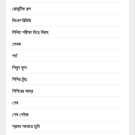
রোমান্টিক গল্প
লিংক+রিভিউ
লিখিত পরীক্ষা দিয়ে বিবাহ
লেখক
শর্ত
শিমুল ফুল
শিশির বিন্দু
শিশিরের আদ্র
শেষ
শেষ পেইজ
শ্রাবন আধারে তুমি