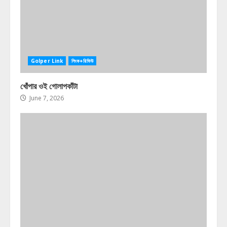
Golper Link
লিংক+রিভিউ
খোঁপার ওই গোলাপকাঁটা
June 7, 2026