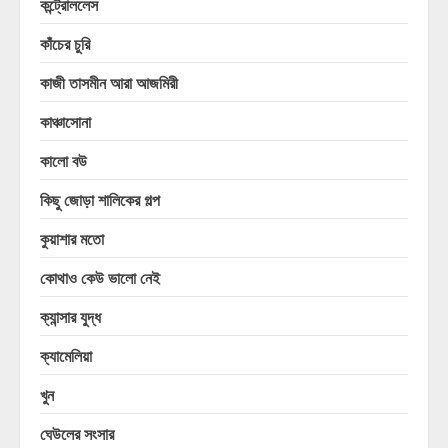
কন্ট্রোললেস
কাঁচের চুরি
কাজী তাসমীন আরা আজমিরী
কাঞ্চাসোনা
কালো বউ
কিছু জোড়া শালিকের গল্প
কুয়াশার মতো
কোথাও কেউ ভালো নেই
ক্যান্সার যুদ্ধ
ক্যামেলিয়া
খুন
ঘেউলের সংসার