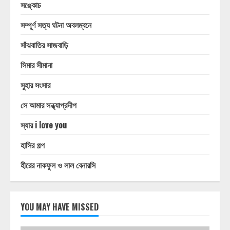
সঙ্কোচ
সম্পূর্ণ সত্য ঘটনা অবলম্বনে
সাঁঝবাতির সাজবাড়ি
সিমার সীমানা
সুহার সংসার
সে আমার সন্ধ্যাপ্রদীপ
স্যার i love you
হাসির গল্প
হীরের নাকফুল ও লাল বেনারসি
YOU MAY HAVE MISSED