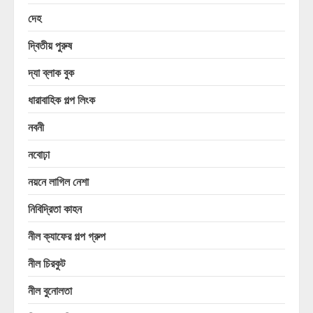
দেহ
দ্বিতীয় পুরুষ
দ্যা ব্লাক বুক
ধারাবাহিক গল্প লিংক
নবনী
নবোঢ়া
নয়নে লাগিল নেশা
নিবিদ্রিতা কাহন
নীল ক্যাফের গল্প গ্রুপ
নীল চিরকুট
নীল বুনোলতা