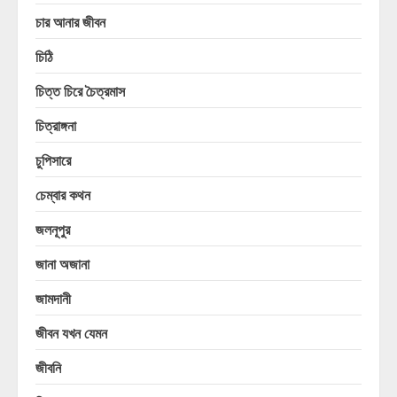
চার আনার জীবন
চিঠি
চিত্ত চিরে চৈত্রমাস
চিত্রাঙ্গনা
চুপিসারে
চেম্বার কথন
জলনূপুর
জানা অজানা
জামদানী
জীবন যখন যেমন
জীবনি