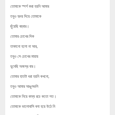
তোমাকে স্পর্শ করা হয়নি আমার
তবুও হৃদয় দিয়ে তোমাকে
ছুঁয়েছি বহুবার।
তোমার চোখের দিক
তাকানো হলো না আর,
তবুও সে চোখের মায়ায়
ডুবেছি অজস্র বার।
তোমার হাতটা ধরা হয়নি কখনো,
তবুও আমার আঙুলগুলি
তোমাকে নিয়ে কাব্য রচে কতো শত।
তোমাকে ভালোবাসি বলা হয়ে উঠে নি