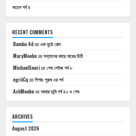
অচেন পর্ব ৪
RECENT COMMENTS
Bambu 4d
on
এক মুঠো রোদ
MaryMoobe
on
সন্তানের কাছে মায়ের চিঠি
MichaelSnori
on
শেষ পেইজ পর্ব ৮
egriiCq
on
পিশাচ পুরুষ ৩য় পর্ব
AshMoobe
on
আমার তুমি পর্ব ৪২ ও শেষ
ARCHIVES
August 2026