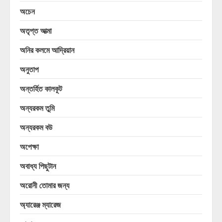
অচেন
অতৃপ্ত আত্মা
অনির কলমে আদ্রিয়ান
অনুতাপ
অন্তর্হিত কালকূট
অন্যরকম তুমি
অন্যরকম বউ
অপেক্ষা
অবাধ্য পিছুটান
অরোনী তোমার জন্য
অ্যারেঞ্জ ম্যারেজ