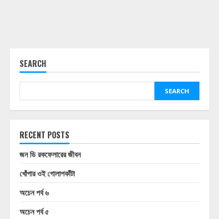
SEARCH
SEARCH
RECENT POSTS
জন ডি রকফেলারের জীবন
খোঁপার ওই গোলাপকাঁটা
অচেন পর্ব ৬
অচেন পর্ব ৫