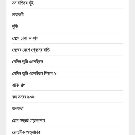
মন বাড়িয়ে ছুঁই
মায়াবতী
মুভি
মেঘে ঢাকা আকাশ
মেঘের দেশে প্রেমের বাড়ি
যেদিন তুমি এসেছিলে
যেদিন তুমি এসেছিলে সিজন ২
রানিং গল্প
রুম নম্বর ৯০৯
রূপকথা
রোদ শুভ্রর প্রেমকথন
রোমান্টিক অত্যাচার