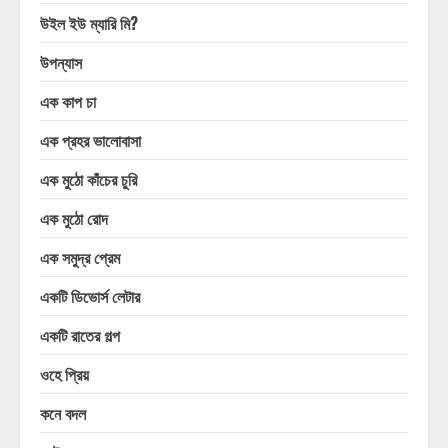
উইল ইউ ম্যারি মি?
উপন্যাস
এক কাপ চা
এক প্রহর ভালোবাসা
এক মুঠো কাঁচের চুরি
এক মুঠো রোদ
এক সমুদ্র প্রেম
একটি ডিভোর্স লেটার
একটি রাতের গল্প
ওহে প্রিয়
কনে বদল