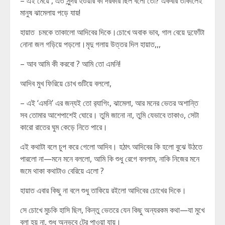
– এই মেয়ে , এত সুন্দর হওয়ার কী দরকার ছিল বলো তো? একবার তাকালেই
মানুষ ঝামেলায় পড়ে যায়!
হায়াত চমকে তাকালো আদিবের দিকে।চোখে অবাক ভাব, গাল বেয়ে দুফোঁটা
নোনা জল গড়িয়ে পড়লো।মৃদু গলায় উত্তর দিল হায়াত,,,
– আব আমি কী করবো ? আমি তো এমনি!
আদিব মুখ ফিরিয়ে চোখ গুটিয়ে বললো,
– এই ‘এমনি’ এর জন্যই তো র‍্যাগিং, ঝামেলা, আর মনের ভেতর অশান্তি
সব তোমার আশেপাশেই ঘোরে। তুমি জানো না, তুমি যেভাবে তাকাও, সেটা
কারো রাতের ঘুম কেড়ে নিতে পারে।
এই কথাটা বলে চুপ করে গেলো আদিব। হঠাৎ আদিবের কি হলো বুঝে উঠতে
পারলো না—মনে মনে বললো, আমি কি শুধু রেগে বললাম, নাকি নিজের মনে
জমে থাকা কথাটাও বেরিয়ে এলো ?
হায়াত এবার কিছু না বলে শুধু তাকিয়ে রইলো আদিবের চোখের দিকে।
সে চোখে মুচকি হাসি ছিল, কিন্তু ভেতরে যেন কিছু অন্যরকম কথা—যা মুখে
বলা হয় না, শুধু অনুভবে টের পাওয়া যায়।