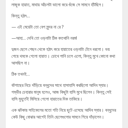
লাজুক হায়াত, মাথায় আঁচলটা ভালো করে গুঁজে সে সামনে হাঁটছিল।
কিন্তু হঠাৎ…
— এই মেয়েটা তো বেশ সুন্দর না রে ?
—আহা… দেখি তো ওড়নাটা ঠিক কতখানি নরম!
দুজন ছেলে পেছন থেকে হঠাৎ করে হায়াতের ওড়নাটা টেনে ধরলো। ভয়
পেয়ে থমকে গেলো হায়াত। চোখে পানি চলে এলো, কিন্তু মুখে কোনো কথা
আসছিল না।
ঠিক তখনই…
বটগাছের নিচে দাঁড়িয়ে বন্ধুদের সাথে হাসাহাসি করছিলো আদিব স্যার।
গম্ভীর চেহারার মানুষ হলেও, আজ কিছুটা হাসি মুখে ছিলেন। কিন্তু সেই
হাসি মুহূর্তেই মিলিয়ে গেলো হায়াতের দিক তাকিয়ে।
এক ঝটকায় সাইকেলের মতো গতি নিয়ে ছুটে এসেছে আদিব স্যার। বন্ধুদের
কেউ কিছু বোঝার আগেই তিনি ছেলেগুলোর সামনে গিয়ে দাঁড়ালেন।