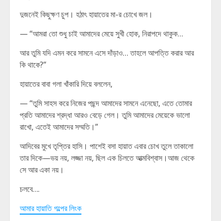
দুজনেই কিছুক্ষণ চুপ। হঠাৎ হায়াতের মা-র চোখে জল।
— “আমরা তো শুধু চাই আমাদের মেয়ে সুখী হোক, নিরাপদে থাকুক…
আর তুমি যদি এমন করে সামনে এসে দাঁড়াও… তাহলে আপত্তি করার আর
কি থাকে?”
হায়াতের বাবা গলা খাঁকারি দিয়ে বললেন,
— “তুমি সাহস করে নিজের পছন্দ আমাদের সামনে এনেছো, এতে তোমার
প্রতি আমাদের শ্রদ্ধা আরও বেড়ে গেল। তুমি আমাদের মেয়েকে ভালো
রাখো, এতেই আমাদের সম্মতি।”
আদিবের মুখে তৃপ্তির হাসি। পাশেই বসা হায়াত এবার চোখ তুলে তাকালো
তার দিকে—ভয় নয়, লজ্জা নয়, ছিল এক চিলতে আত্মবিশ্বাস।আজ থেকে
সে আর একা নয়।
চলবে….
আমার হায়াতি গল্পের লিংক