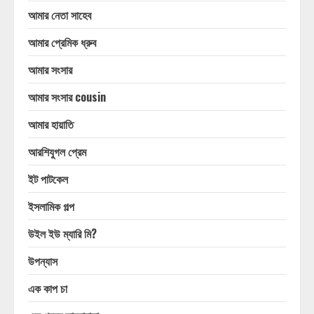
আমার নেতা সাহেব
আমার প্রেমিক ধ্রুব
আমার সংসার
আমার সংসার cousin
আমার হায়াতি
আরশিযুগল প্রেম
ইট পাটকেল
ইসলামিক গল্প
উইল ইউ ম্যারি মি?
উপন্যাস
এক কাপ চা