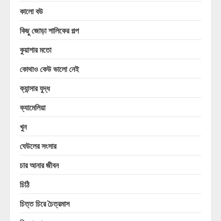
কালো বউ
কিছু জোড়া শালিকের গল্প
কুয়াশার মতো
কোথাও কেউ ভালো নেই
ক্যান্সার যুদ্ধ
ক্যামেলিয়া
খুন
ঘেউলের সংসার
চার আনার জীবন
চিঠি
চিত্ত চিরে চৈত্রমাস