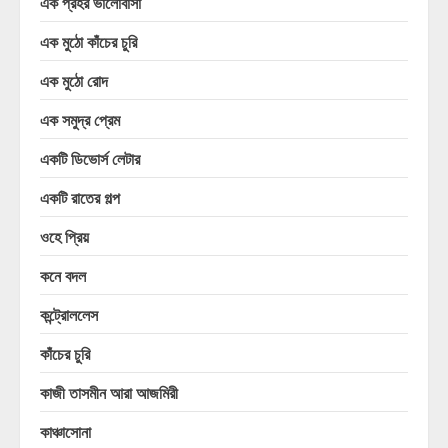
এক প্রহর ভালোবাসা
এক মুঠো কাঁচের চুরি
এক মুঠো রোদ
এক সমুদ্র প্রেম
একটি ডিভোর্স লেটার
একটি রাতের গল্প
ওহে প্রিয়
কনে বদল
কন্ট্রোললেস
কাঁচের চুরি
কাজী তাসমীন আরা আজমিরী
কাঞ্চাসোনা