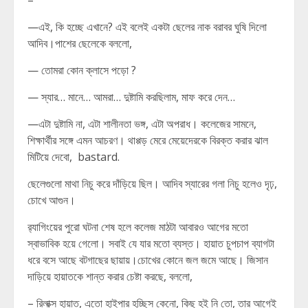
–
—এই, কি হচ্ছে এখানে? এই বলেই একটা ছেলের নাক বরাবর ঘুষি দিলো
আদিব।পাশের ছেলেকে বললো,
— তোমরা কোন ক্লাসে পড়ো ?
— স্যার… মানে… আমরা… দুষ্টামি করছিলাম, মাফ করে দেন…
—এটা দুষ্টামি না, এটা শালীনতা ভঙ্গ, এটা অপরাধ। কলেজের সামনে,
শিক্ষার্থীর সঙ্গে এমন আচরণ। থাপ্পড় মেরে মেয়েদেরকে বিরক্ত করার ঝাল
মিটিয়ে দেবো, bastard.
ছেলেগুলো মাথা নিচু করে দাঁড়িয়ে ছিল। আদিব স্যারের গলা নিচু হলেও দৃঢ়,
চোখে আগুন।
র‍্যাগিংয়ের পুরো ঘটনা শেষ হলে কলেজ মাঠটা আবারও আগের মতো
স্বাভাবিক হয়ে গেলো। সবাই যে যার মতো ব্যস্ত। হায়াত চুপচাপ ব্যাগটা
ধরে বসে আছে বটগাছের ছায়ায়।চোখের কোনে জল জমে আছে। জিসান
দাড়িয়ে হায়াতকে শান্ত করার চেষ্টা করছে, বললো,
– রিলাক্স হায়াত, এতো হাইপার হচ্ছিস কেনো, কিছু হই নি তো, তার আগেই