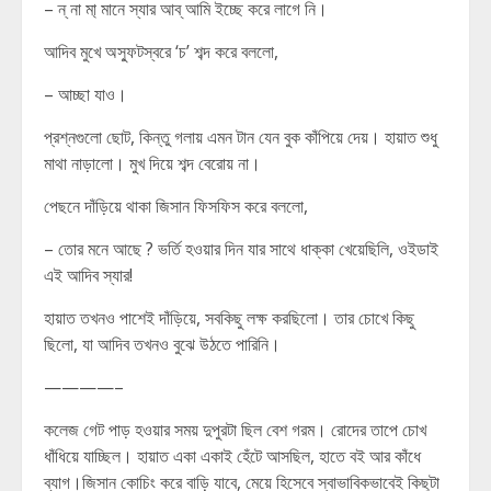
– ন্ না মা্ মানে স্যার আব্ আমি ইচ্ছে করে লাগে নি।
আদিব মুখে অস্ফুটস্বরে ‘চ’ শব্দ করে বললো,
– আচ্ছা যাও।
প্রশ্নগুলো ছোট, কিন্তু গলায় এমন টান যেন বুক কাঁপিয়ে দেয়। হায়াত শুধু
মাথা নাড়ালো। মুখ দিয়ে শব্দ বেরোয় না।
পেছনে দাঁড়িয়ে থাকা জিসান ফিসফিস করে বললো,
– তোর মনে আছে ? ভর্তি হওয়ার দিন যার সাথে ধাক্কা খেয়েছিলি, ওইডাই
এই আদিব স্যার!
হায়াত তখনও পাশেই দাঁড়িয়ে, সবকিছু লক্ষ করছিলো। তার চোখে কিছু
ছিলো, যা আদিব তখনও বুঝে উঠতে পারিনি।
————–
কলেজ গেট পাড় হওয়ার সময় দুপুরটা ছিল বেশ গরম। রোদের তাপে চোখ
ধাঁধিয়ে যাচ্ছিল। হায়াত একা একাই হেঁটে আসছিল, হাতে বই আর কাঁধে
ব্যাগ।জিসান কোচিং করে বাড়ি যাবে, মেয়ে হিসেবে স্বাভাবিকভাবেই কিছুটা