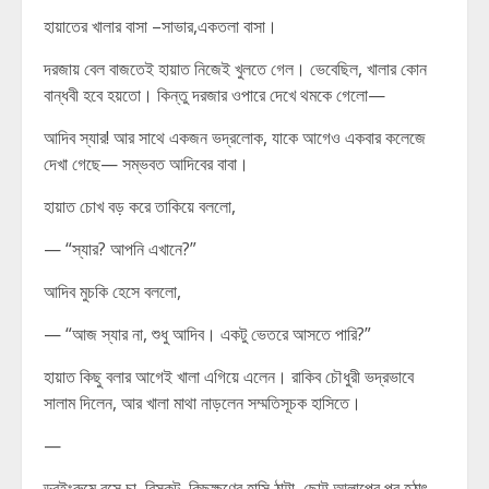
হায়াতের খালার বাসা –সাভার,একতলা বাসা।
দরজায় বেল বাজতেই হায়াত নিজেই খুলতে গেল। ভেবেছিল, খালার কোন
বান্ধবী হবে হয়তো। কিন্তু দরজার ওপারে দেখে থমকে গেলো—
আদিব স্যার! আর সাথে একজন ভদ্রলোক, যাকে আগেও একবার কলেজে
দেখা গেছে— সম্ভবত আদিবের বাবা।
হায়াত চোখ বড় করে তাকিয়ে বললো,
— “স্যার? আপনি এখানে?”
আদিব মুচকি হেসে বললো,
— “আজ স্যার না, শুধু আদিব। একটু ভেতরে আসতে পারি?”
হায়াত কিছু বলার আগেই খালা এগিয়ে এলেন। রাকিব চৌধুরী ভদ্রভাবে
সালাম দিলেন, আর খালা মাথা নাড়লেন সম্মতিসূচক হাসিতে।
—
ড্রইংরুমে বসে চা, বিস্কুট, কিছুক্ষণের হাসি ঠাট্টা, ছোট্ট আলাপের পর হঠাৎ