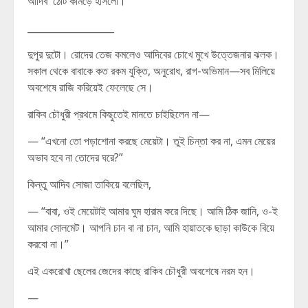
আদিব ঠোঁট কামড়ে হাসলো।
__________________
দুপুর দুটো। রোদের তেজ কমলেও আদিবের চোখে মুখে উত্তেজনার ঝলক।
সকাল থেকে বাবাকে কত রকম যুক্তি, অনুরোধ, রাগ-অভিমান—সব মিলিয়ে
অবশেষে রাজি করিয়েই ফেলেছে সে।
রাকিব চৌধুরী প্রথমে কিছুতেই মানতে চাইছিলেন না—
— “এখনো তো পড়াশোনা করছে মেয়েটা। তুই চিন্তা কর না, এমন মেয়ের
অভাব হবে না তোদের ঘরে?”
কিন্তু আদিব সোজা তাকিয়ে বলেছিল,
— “বাবা, ওই মেয়েটাই আমার ঘুম হারাম করে দিছে। আমি ঠিক জানি, ও-ই
আমার সোলমেট। আপনি চান বা না চান, আমি হায়াতকে ছাড়া কাউকে বিয়ে
করবো না।”
এই একরোখা ছেলের জেদের কাছে রাকিব চৌধুরী অবশেষে নরম হন।
—