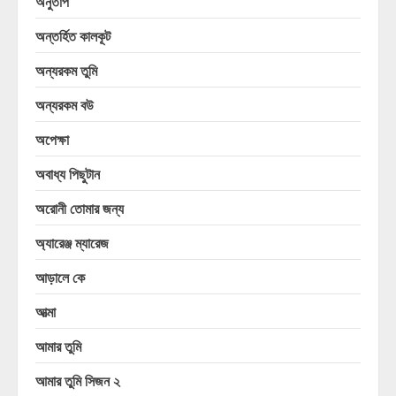
অনুতাপ
অন্তর্হিত কালকূট
অন্যরকম তুমি
অন্যরকম বউ
অপেক্ষা
অবাধ্য পিছুটান
অরোনী তোমার জন্য
অ্যারেঞ্জ ম্যারেজ
আড়ালে কে
আত্মা
আমার তুমি
আমার তুমি সিজন ২