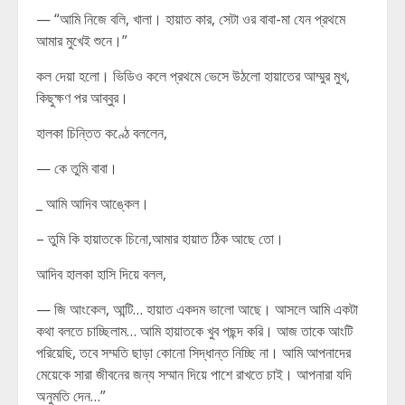
— “আমি নিজে বলি, খালা। হায়াত কার, সেটা ওর বাবা-মা যেন প্রথমে
আমার মুখেই শুনে।”
কল দেয়া হলো। ভিডিও কলে প্রথমে ভেসে উঠলো হায়াতের আম্মুর মুখ,
কিছুক্ষণ পর আব্বুর।
হালকা চিন্তিত কণ্ঠে বললেন,
— কে তুমি বাবা।
_ আমি আদিব আঙ্কেল।
– তুমি কি হায়াতকে চিনো,আমার হায়াত ঠিক আছে তো।
আদিব হালকা হাসি দিয়ে বলল,
— জি আংকেল, আন্টি… হায়াত একদম ভালো আছে। আসলে আমি একটা
কথা বলতে চাচ্ছিলাম… আমি হায়াতকে খুব পছন্দ করি। আজ তাকে আংটি
পরিয়েছি, তবে সম্মতি ছাড়া কোনো সিদ্ধান্ত নিচ্ছি না। আমি আপনাদের
মেয়েকে সারা জীবনের জন্য সম্মান দিয়ে পাশে রাখতে চাই। আপনারা যদি
অনুমতি দেন…”