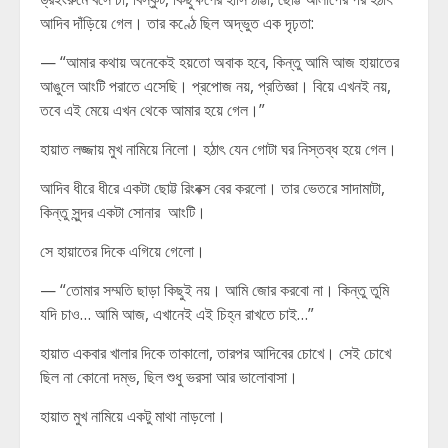
আদিব দাঁড়িয়ে গেল। তার কণ্ঠে ছিল অদ্ভুত এক দৃঢ়তা:
— “আমার কথায় অনেকেই হয়তো অবাক হবে, কিন্তু আমি আজ হায়াতের
আঙুলে আংটি পরাতে এসেছি। প্রপোজ নয়, প্রতিজ্ঞা। বিয়ে এখনই নয়,
তবে এই মেয়ে এখন থেকে আমার হয়ে গেল।”
হায়াত লজ্জায় মুখ নামিয়ে নিলো। হঠাৎ যেন গোটা ঘর নিস্তব্ধ হয়ে গেল।
আদিব ধীরে ধীরে একটা ছোট্ট রিংবক্স বের করলো। তার ভেতরে সাদামাটা,
কিন্তু সুন্দর একটা সোনার আংটি।
সে হায়াতের দিকে এগিয়ে গেলো।
— “তোমার সম্মতি ছাড়া কিছুই নয়। আমি জোর করবো না। কিন্তু তুমি
যদি চাও… আমি আজ, এখানেই এই চিহ্ন রাখতে চাই…”
হায়াত একবার খালার দিকে তাকালো, তারপর আদিবের চোখে। সেই চোখে
ছিল না কোনো দম্ভ, ছিল শুধু ভরসা আর ভালোবাসা।
হায়াত মুখ নামিয়ে একটু মাথা নাড়লো।