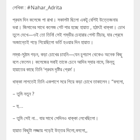
লেখিকা : #Nahar_Adrita
প্রথম দিন কলেজে পা রাখা। সকালটা ছিলো একটু বেশিই উত্তেজনায়
ভরা। জিসানের সাথে কলেজ গেট পার হচ্ছে হায়াত , হঠাৎই ধাক্কা। চোখ
তুলে দেখে—ওই তো তিনি! সেই গম্ভীর চেহারার গেস্ট টিচার, যার প্রেমে
অজান্তেই পড়ে গিয়েছিলো ভর্তি হওয়ার দিন হায়াত।
লম্বা-সুঠাম গড়ন, কড়া চোখের চাহনি—যেন চুপচাপ থেকেও অনেক কিছু
বলে ফেলেন। কলেজের সবাই তাকে চেনে আদিব স্যার নামে, কিন্তু
হায়াতের কাছে তিনি ‘প্রথম দৃষ্টির প্রেম’।
ধাক্কা লাগতেই তিনি একপাশে সরে গিয়ে কড়া চোখে তাকালেন। “বললো,
– তুমি নতুন ?
– হু….
– তুমি সেই না… যার সাথে সেদিনও ধাক্কা লেখেছিলো।
হায়াত কিছুটা লজ্জায় পড়েই উত্তর দিলো,বললো,,