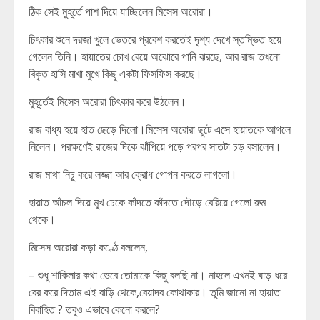
ঠিক সেই মুহূর্তে পাশ দিয়ে যাচ্ছিলেন মিসেস অরোরা।
চিৎকার শুনে দরজা খুলে ভেতরে প্রবেশ করতেই দৃশ্য দেখে স্তম্ভিত হয়ে
গেলেন তিনি। হায়াতের চোখ বেয়ে অঝোরে পানি ঝরছে, আর রাজ তখনো
বিকৃত হাসি মাখা মুখে কিছু একটা ফিসফিস করছে।
মুহূর্তেই মিসেস অরোরা চিৎকার করে উঠলেন।
রাজ বাধ্য হয়ে হাত ছেড়ে দিলো।মিসেস অরোরা ছুটে এসে হায়াতকে আগলে
নিলেন। পরক্ষণেই রাজের দিকে ঝাঁপিয়ে পড়ে পরপর সাতটা চড় বসালেন।
রাজ মাথা নিচু করে লজ্জা আর ক্রোধ গোপন করতে লাগলো।
হায়াত আঁচল দিয়ে মুখ ঢেকে কাঁদতে কাঁদতে দৌড়ে বেরিয়ে গেলো রুম
থেকে।
মিসেস অরোরা কড়া কণ্ঠে বললেন,
– শুধু শাকিলার কথা ভেবে তোমাকে কিছু বলছি না। নাহলে এখনই ঘাড় ধরে
বের করে দিতাম এই বাড়ি থেকে,বেয়াদব কোথাকার। তুমি জানো না হায়াত
বিবাহিত ? তবুও এভাবে কেনো করলে?