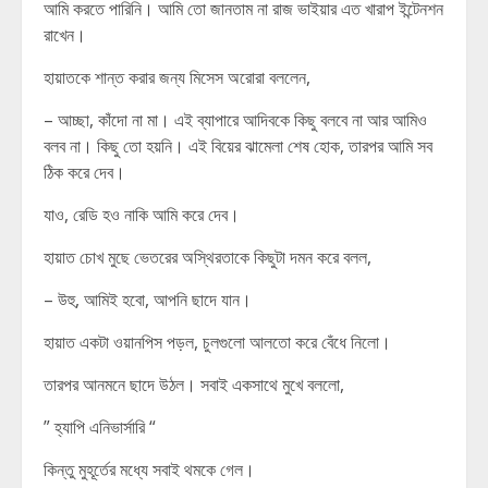
আমি করতে পারিনি। আমি তো জানতাম না রাজ ভাইয়ার এত খারাপ ইন্টেনশন
রাখেন।
হায়াতকে শান্ত করার জন্য মিসেস অরোরা বললেন,
– আচ্ছা, কাঁদো না মা। এই ব্যাপারে আদিবকে কিছু বলবে না আর আমিও
বলব না। কিছু তো হয়নি। এই বিয়ের ঝামেলা শেষ হোক, তারপর আমি সব
ঠিক করে দেব।
যাও, রেডি হও নাকি আমি করে দেব।
হায়াত চোখ মুছে ভেতরের অস্থিরতাকে কিছুটা দমন করে বলল,
– উহু, আমিই হবো, আপনি ছাদে যান।
হায়াত একটা ওয়ানপিস পড়ল, চুলগুলো আলতো করে বেঁধে নিলো।
তারপর আনমনে ছাদে উঠল। সবাই একসাথে মুখে বললো,
” হ্যাপি এনিভার্সারি “
কিন্তু মুহূর্তের মধ্যে সবাই থমকে গেল।