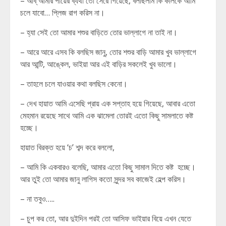
– আব্ আমার পায়ের ব্যথা তো সেরে গিয়েছে, বলছিলাম কি কালকে আমি
চলে যাবো… প্লিজ রাগ করিস না।
– হ্যা সেই তো আমার শশুর বাড়িতে তোর ভাল্লাগে না তাই না।
– আরে আরে এসব কি বলছিস জানু, তোর শশুর বাড়ি আমার খুব ভাল্লাগে
আর আন্টি, আঙ্কেল, ভাইয়া আর এই বাড়ির সকলেই খুব ভালো।
– তাহলে চলে যাওয়ার কথা বলছিস কেনো।
– দেখ হায়াত আমি এসেছি প্রায় এক সপ্তাহ হয়ে গিয়েছে, আবার এতো
মেহমান রয়েছে সাথে আমি এক ঝামেলা তোরই এতো কিছু সামলাতে কষ্ট
হচ্ছে।
হায়াত বিরক্ত হয়ে ‘চ’ শব্দ করে বললো,
– আমি কি একবারও বলেছি, আমার এতো কিছু সামাল দিতে কষ্ট হচ্ছে।
আর তুই তো আমার জানু লাগিস কতো সুন্দর সব কাজেই হেল্প করিস।
– না তবুও…..
– চুপ কর তো, আর দুইদিন পরই তো আসিফ ভাইয়ার বিয়ে এখন যেতে