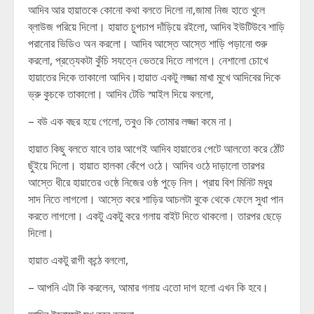
আদিব আর হায়াতকে কোনো কথা বলতে দিলো না,জামা নিজ হাতে খুলে
ব্লাউজ পরিয়ে দিলো। হায়াত চুপচাপ দাঁড়িয়ে রইলো, আদিব ইউটিউবে শাড়ি
পরানোর ভিডিও অন করলো। আদিব আস্তে আস্তে শাড়ি পড়ানো শুরু
করলো, প্রত্যেকটা কুঁচি সযত্নে ভেতরে দিতে লাগলে। নেশালো চোখে
হায়াতের দিকে তাকালো আদিব।হায়াত একটু লজ্জা মাখা মুখে আদিবের দিকে
ভ্রু কুচকে তাকালো। আদিব টেডি স্মাইল দিয়ে বললো,
– বউ এক বছর হয়ে গেলো, তবুও কি তোমার লজ্জা কমে না।
হায়াত কিছু বলতে যাবে তার আগেই আদিব হায়াতের পেটে আলতো করে ঠোঁট
ছুঁইয়ে দিলো। হায়াত হালকা কেঁপে ওঠে। আদিব ওঠে দাড়ালো তারপর
আস্তে ধীরে হায়াতের ওষ্ঠে নিজের ওষ্ঠ পুড়ে নিল। প্রায় বিশ মিনিট মধুর
সাদ নিতে লাগলো। আস্তে করে শাড়ির আচলটা বুকে থেকে ফেলে সুধা পান
করতে লাগলো। একটু একটু করে গলায় বাইট দিতে থাকলো। তারপর ছেড়ে
দিলো।
হায়াত একটু রাগী কন্ঠে বললো,
– আপনি এটা কি করলেন, আমার গলায় এতো দাগ হলো এখন কি হবে।