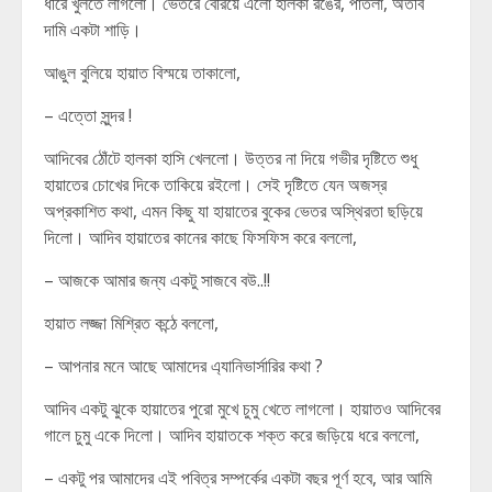
ধীরে খুলতে লাগলো। ভেতরে বেরিয়ে এলো হালকা রঙের, পাতলা, অতীব
দামি একটা শাড়ি।
আঙুল বুলিয়ে হায়াত বিস্ময়ে তাকালো,
– এত্তো সুন্দর !
আদিবের ঠোঁটে হালকা হাসি খেললো। উত্তর না দিয়ে গভীর দৃষ্টিতে শুধু
হায়াতের চোখের দিকে তাকিয়ে রইলো। সেই দৃষ্টিতে যেন অজস্র
অপ্রকাশিত কথা, এমন কিছু যা হায়াতের বুকের ভেতর অস্থিরতা ছড়িয়ে
দিলো। আদিব হায়াতের কানের কাছে ফিসফিস করে বললো,
– আজকে আমার জন্য একটু সাজবে বউ..!!
হায়াত লজ্জা মিশ্রিত কন্ঠে বললো,
– আপনার মনে আছে আমাদের এ্যানিভার্সারির কথা ?
আদিব একটু ঝুকে হায়াতের পুরো মুখে চুমু খেতে লাগলো। হায়াতও আদিবের
গালে চুমু একে দিলো। আদিব হায়াতকে শক্ত করে জড়িয়ে ধরে বললো,
– একটু পর আমাদের এই পবিত্র সম্পর্কের একটা বছর পূর্ণ হবে, আর আমি