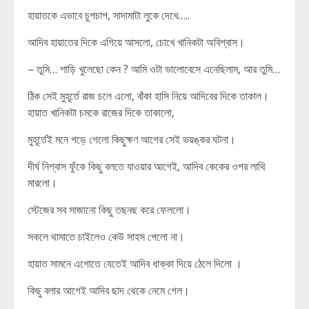
হায়াতকে এভাবে চুপচাপ, সাদামাটা লুকে দেখে…..
আদিব হায়াতের দিকে এগিয়ে আসলো, চোখে খানিকটা অবিশ্বাস।
– তুমি… শাড়ি খুলেছো কেন ? আমি ওটা ভালোবেসে এনেছিলাম, আর তুমি…
ঠিক সেই মুহূর্তে রাজ চলে এলো, বাঁকা হাসি নিয়ে আদিবের দিকে তাকাল।
হায়াত খানিকটা চমকে রাজের দিকে তাকালো,
মুহূর্তেই মনে পড়ে গেলো কিছুক্ষণ আগের সেই ভয়ঙ্কর ঘটনা।
দীর্ঘ নিশ্বাস ফুঁকে কিছু বলতে যাওয়ার আগেই, আদিব কেকের ওপর লাথি
মারলো।
স্টেজের সব সাজানো কিছু তছনছ করে ফেললো।
সকলে থামাতে চাইলেও কেউ সাহস পেলো না।
হায়াত সামনে এগোতে যেতেই আদিব ধাক্কা দিয়ে ঠেলে দিলো ।
কিছু বলার আগেই আদিব ছাদ থেকে নেমে গেল।