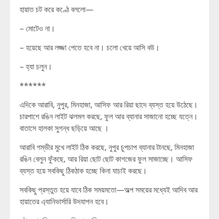
হায়াত চট করে কণ্ঠে বললো—
– মোটেও না।
– হয়েছে আর লজ্জা পেতে হবে না। চলো খেয়ে আসি বউ।
– হ্যা চলুন।
******
এদিকে আরাবি, নুপুর, মিনহাজা, আসিফ আর রিয়া ছাদে ব্যস্ত হয়ে উঠেছে।
চারপাশে রঙিন লাইট ঝলমল করছে, ফুল আর ব্যানার সাজানো হচ্ছে যত্নে।
বাতাসে হালকা সুগন্ধ ছড়িয়ে আছে ।
আরাবি গম্ভীর মুখে লাইট ঠিক করছে, নুপুর চুপচাপ ব্যানার টানছে, মিনহাজা
রঙিন বেলুন ফুঁকছে, আর রিয়া ছোট ছোট কাগজের ফুল সাজাচ্ছে। আসিফ
ব্যস্ত হয়ে সবকিছু ঠিকঠাক হচ্ছে কিনা যাচাই করছে।
সবকিছু প্রস্তুত হয়ে যাবে ঠিক সময়মতো—অল্প সময়ের মধ্যেই আদিব আর
হায়াতের এ্যানিভার্সারি উদযাপন হবে।