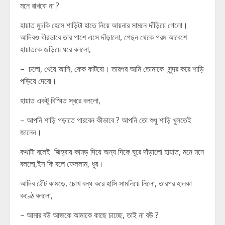
মনে রাখবো না ?
হায়াত মুচকি হেসে শাড়িটা হাতে নিয়ে আয়নার সামনে দাঁড়িয়ে গেলো।
আদিবও ধীরভাবে তার পাশে এসে দাঁড়ালো, পেছন থেকে পরম আবেশে
হায়াতকে জড়িয়ে ধরে বললো,
– চলো, খেয়ে আসি, কেক কাটবো। তারপর আমি তোমাকে সুন্দর করে শাড়ি
পড়িয়ে দেবো।
হায়াত একটু বিস্মিত স্বরে বললো,
– আপনি শাড়ি পড়াতে পারবেন কীভাবে ? আপনি তো শুধু শাড়ি খুলতেই
জানেন।
কথাটা বলেই জিহ্বায় কামড় দিয়ে অন্য দিকে ঘুরে দাঁড়ালো হায়াত, মনে মনে
বললো,ইস কি বলে ফেললাম, ধুর।
আদিব ঠোঁট কামড়ে, চোখ বন্ধ করে হাসি সামলিয়ে নিলো, তারপর হালকা
কণ্ঠে বললো,
– আমার বউ আজকে আমাকে কাছে চাচ্ছে, তাই না বউ ?