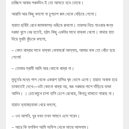
চাচ্ছিস আবার পরশুদিন-ই তো আসতে হবে তোকে।
আরাবি আর কিছু বললো না চুপচাপ রুম থেকে বেড়িয়ে গেলো।
হায়াত ছবিটা রেখে জামাকাপড় গুছিয়ে রাখলো। তারপর নিচে যাওয়ার জন্য
দরজা খুলে বের হতেই, হঠাৎ কিছু একটার সাথে ধাক্কা খেলো। মাথায় হাত
দিয়ে মুখটা কুঁচকে বললো,
– কোন খাম্বার সাথে ধাক্কা খেলামরে! আল্লাহ, আমার নাক তো বোঁচা হয়ে
গেলো!
– তোমার স্বামী আমি আর কোনো খাম্বা না।
মুহূর্তের মধ্যে পাশ থেকে একরাশ হাসির শব্দ ভেসে এলো। হায়াত অবাক হয়ে
তাকাতেই দেখে—ওটা কোনো খাম্বা নয়, বরং দরজার পাশে দাঁড়িয়ে থাকা
আদিব। । চোখেমুখে চাপা হাসি চেপে রেখেছে, কিন্তু থামাতে পারছে না।
হায়াত ভ্যাবাচ্যাকা খেয়ে বললো,
– ওহ আপনি, ধুর যখন তখন সামনে এসে পরেন।
– আরে কি মুশকিল আমি অফিস থেকে মাত্র আসলাম।