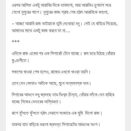
এরপর আসিফ একটু আরাবির দিকে তাকালো, আর আরাবিও চুপচাপ সরে
গেলো নুপুরের পাশে। নুপুরের কাজ প্রায় শেষ হঠাৎ আরাবিকে বললো,
– আচ্ছা আরাবি রাজ ভাইয়াকে তুমি দেখেছো বনু। সেই যে বাহিরে গিয়েছে,
আমাদের সাথে একটু কাজ করবে তা না…..
***
এদিকে রাজ একের পর এক সিগারেট টেনে যাচ্ছে। রুম ভরে উঠছে ধোঁয়ার
কুণ্ডলীতে।
সকলের খাওয়া শেষ হলেও, রাজের এখনো খাওয়া হয়নি।
চোখ যেন কোথাও আটকে আছে, মুখে অন্যমনস্ক ভাব।
সিগারের আগুনে শুধু জ্বলছে তার নিঃশব্দ চিন্তা, ধোঁয়ার ফাঁকে যেন হারিয়ে
যাচ্ছে নিজের ভেতরের অস্থিরতা।
রাগে ফুঁসতে ফুঁসতে হঠাৎ দেয়ালে সজোরে এক ঘুষি দিলো রাজ।
তারপর হাত বাড়িয়ে ধরলো জ্বলন্ত সিগারেটের আগুনের অংশ।