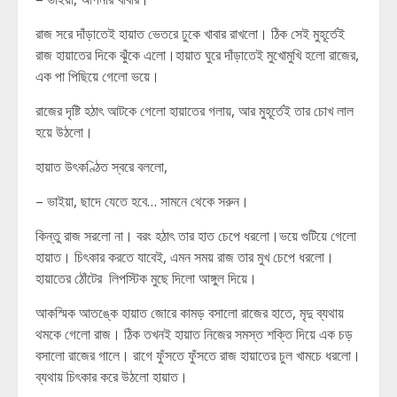
রাজ সরে দাঁড়াতেই হায়াত ভেতরে ঢুকে খাবার রাখলো। ঠিক সেই মুহূর্তেই
রাজ হায়াতের দিকে ঝুঁকে এলো।হায়াত ঘুরে দাঁড়াতেই মুখোমুখি হলো রাজের,
এক পা পিছিয়ে গেলো ভয়ে।
রাজের দৃষ্টি হঠাৎ আটকে গেলো হায়াতের গলায়, আর মুহূর্তেই তার চোখ লাল
হয়ে উঠলো।
হায়াত উৎকণ্ঠিত স্বরে বললো,
– ভাইয়া, ছাদে যেতে হবে… সামনে থেকে সরুন।
কিন্তু রাজ সরলো না। বরং হঠাৎ তার হাত চেপে ধরলো।ভয়ে গুটিয়ে গেলো
হায়াত। চিৎকার করতে যাবেই, এমন সময় রাজ তার মুখ চেপে ধরলো।
হায়াতের ঠোঁটের লিপস্টিক মুছে দিলো আঙ্গুল দিয়ে।
আকস্মিক আতঙ্কে হায়াত জোরে কামড় বসালো রাজের হাতে, মৃদু ব্যথায়
থমকে গেলো রাজ। ঠিক তখনই হায়াত নিজের সমস্ত শক্তি দিয়ে এক চড়
বসালো রাজের গালে। রাগে ফুঁসতে ফুঁসতে রাজ হায়াতের চুল খামচে ধরলো।
ব্যথায় চিৎকার করে উঠলো হায়াত।