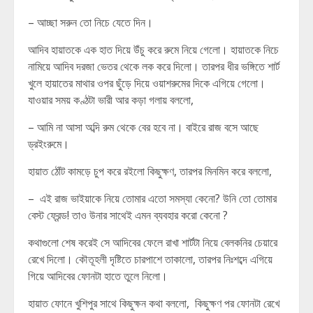
– আচ্ছা সরুন তো নিচে যেতে দিন।
আদিব হায়াতকে এক হাত দিয়ে উঁচু করে রুমে নিয়ে গেলো। হায়াতকে নিচে
নামিয়ে আদিব দরজা ভেতর থেকে লক করে দিলো। তারপর ধীর ভঙ্গিতে শার্ট
খুলে হায়াতের মাথার ওপর ছুঁড়ে দিয়ে ওয়াশরুমের দিকে এগিয়ে গেলো।
যাওয়ার সময় কণ্ঠটা ভারী আর কড়া গলায় বললো,
– আমি না আসা অব্দি রুম থেকে বের হবে না। বাইরে রাজ বসে আছে
ড্রইংরুমে।
হায়াত ঠোঁট কামড়ে চুপ করে রইলো কিছুক্ষণ, তারপর মিনমিন করে বললো,
– এই রাজ ভাইয়াকে নিয়ে তোমার এতো সমস্যা কেনো? উনি তো তোমার
বেস্ট ফ্রেন্ড! তাও উনার সাথেই এমন ব্যবহার করো কেনো ?
কথাগুলো শেষ করেই সে আদিবের ফেলে রাখা শার্টটা নিয়ে বেলকনির চেয়ারে
রেখে দিলো। কৌতূহলী দৃষ্টিতে চারপাশে তাকালো, তারপর নিঃশব্দে এগিয়ে
গিয়ে আদিবের ফোনটা হাতে তুলে নিলো।
হায়াত ফোনে খুশিপুর সাথে কিছুক্ষন কথা বললো, কিছুক্ষণ পর ফোনটা রেখে