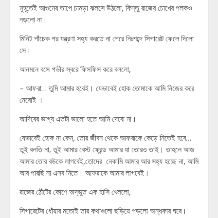
মুহূর্তেই আগুনের তাপে চামড়া ঝলসে উঠলো, কিন্তু রাজের চোখের পলকও
নড়লো না।
মিনিট পাঁচেক পর যন্ত্রণা সহ্য করতে না পেরে নিঃশব্দে সিগারেট ফেলে দিলো
সে।
আনমনে বসে গভীর স্বরে ফিসফিস করে বললো,
– আফরা… তুমি আমার হবেই। যেভাবেই হোক তোমাকে আমি নিজের করে
নেবোই ।
আদিবের ভাগ্য এতটা ভালো হতে আমি দেবো না।
যেভাবেই হোক না কেন, তোর জীবন থেকে আফরাকে কেড়ে নিতেই হবে…
তুই বলতি না, তুই আমার বেস্ট ফ্রেন্ড আমার যা তোরও তাই। তাহলে আজ
আমার তোর বউকে লাগবেই,তোদের নেকামি আমার আর সহ্য হচ্ছে না, আমি
আর পারছি না এসব নিতে। আফরাকে আমার লাগবেই।
রাজের ঠোঁটের কোণে অদ্ভুত এক হাসি খেললো,
সিগারেটের ধোঁয়ার মতোই তার কথাগুলো ছড়িয়ে পড়লো অন্ধকার ঘরে।