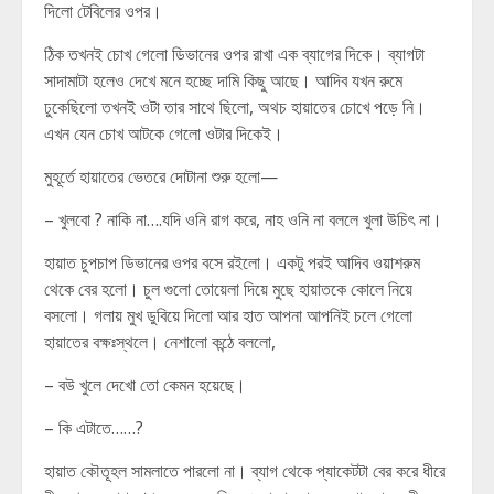
দিলো টেবিলের ওপর।
ঠিক তখনই চোখ গেলো ডিভানের ওপর রাখা এক ব্যাগের দিকে। ব্যাগটা
সাদামাটা হলেও দেখে মনে হচ্ছে দামি কিছু আছে। আদিব যখন রুমে
ঢুকেছিলো তখনই ওটা তার সাথে ছিলো, অথচ হায়াতের চোখে পড়ে নি।
এখন যেন চোখ আটকে গেলো ওটার দিকেই।
মুহূর্তে হায়াতের ভেতরে দোটানা শুরু হলো—
– খুলবো ? নাকি না….যদি ওনি রাগ করে, নাহ ওনি না বললে খুলা উচিৎ না।
হায়াত চুপচাপ ডিভানের ওপর বসে রইলো। একটু পরই আদিব ওয়াশরুম
থেকে বের হলো। চুল গুলো তোয়েলা দিয়ে মুছে হায়াতকে কোলে নিয়ে
বসলো। গলায় মুখ ডুবিয়ে দিলো আর হাত আপনা আপনিই চলে গেলো
হায়াতের বক্ষঃস্থলে। নেশালো কন্ঠে বললো,
– বউ খুলে দেখো তো কেমন হয়েছে।
– কি এটাতে……?
হায়াত কৌতূহল সামলাতে পারলো না। ব্যাগ থেকে প্যাকেটটা বের করে ধীরে