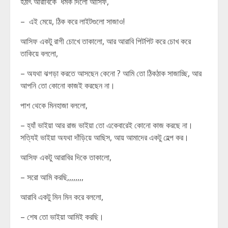
হঠাৎ আরাবিকে ধমক দিলো আসিফ,
– এই মেয়ে, ঠিক করে লাইটগুলো সাজাও!
আসিফ একটু রাগী চোখে তাকালো, আর আরাবি পিটপিট করে চোখ করে
তাকিয়ে বললো,
– অযথা ঝগড়া করতে আসছেন কেনো ? আমি তো ঠিকঠাক সাজাচ্ছি, আর
আপনি তো কোনো কাজই করছেন না।
পাশ থেকে মিনহাজা বললো,
– হ্যাঁ ভাইয়া আর রাজ ভাইয়া তো একেবারেই কোনো কাজ করছে না।
সত্যিই ভাইয়া অযথা দাঁড়িয়ে আছিস, আয় আমাদের একটু হেল্প কর।
আসিফ একটু আরাবির দিকে তাকালো,
– সরো আমি করছি,,,,,,,,
আরাবি একটু মিন মিন করে বললো,
– শেষ তো ভাইয়া আমিই করছি।