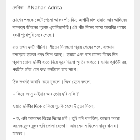
লেখিকা : #Nahar_Adrita
চোখের পলকে কেটে গেলো আরও পাঁচ দিন; আগামীকাল হায়াত আর আদিবের
দাম্পত্য জীবনের প্রথম এ্যানিভার্সারি।এই পাঁচ দিনের মাঝে আরাবির পায়ের
ব্যথা পুরোপুরি সেরে গেছে।
রাত তখন দশটা পঁচিশ। শীতের দিনগুলো প্রায় শেষের পথে, হাওয়ায়
বসন্তের হালকা গন্ধ মিশে আছে। হায়াত একা বসে তাদের বিয়ের দিন
প্রথম তোলা ছবিটা হাতে নিয়ে ডুবে ছিলো স্মৃতির জগতে। ছবির প্রতিটা রঙ,
প্রতিটা ভাঁজ যেন কথা বলছিলো তার সাথে।
ঠিক তখনই আরাবি রুমে ঢুকলো।স্মিথ হেসে বললো,
– কিরে জানু ভাইয়ার আর তোর ছবি নাকি ?
হায়াত ছবিটার দিকে তাকিয়ে মুচকি হেসে উত্তর দিলো,
– হু, এটা আমাদের বিয়ের দিনের ছবি। তুই যদি থাকতিস, তাহলে আরো
অনেক সুন্দর সুন্দর ছবি তোলা যেতো। আর মেডাম ছিলেন নানুর বাসায়।
হাহহহ।