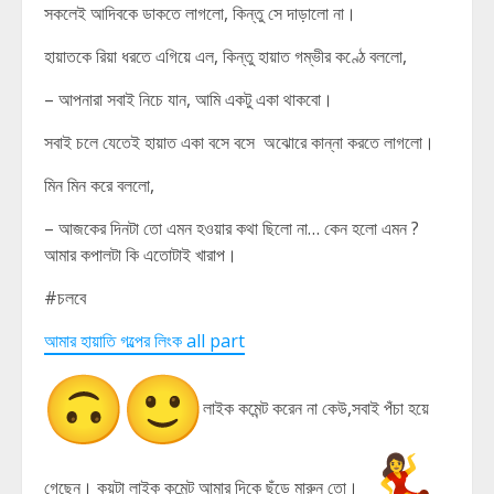
সকলেই আদিবকে ডাকতে লাগলো, কিন্তু সে দাড়ালো না।
হায়াতকে রিয়া ধরতে এগিয়ে এল, কিন্তু হায়াত গম্ভীর কণ্ঠে বললো,
– আপনারা সবাই নিচে যান, আমি একটু একা থাকবো।
সবাই চলে যেতেই হায়াত একা বসে বসে অঝোরে কান্না করতে লাগলো।
মিন মিন করে বললো,
– আজকের দিনটা তো এমন হওয়ার কথা ছিলো না… কেন হলো এমন ?
আমার কপালটা কি এতোটাই খারাপ।
#চলবে
আমার হায়াতি গল্পের লিংক all part
লাইক কমেন্ট করেন না কেউ,সবাই পঁচা হয়ে
গেছেন। কয়টা লাইক কমেন্ট আমার দিকে ছুঁড়ে মারুন তো।