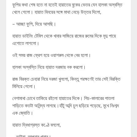
ফুপির কথা শেষ হতে না হতেই হায়াতের বুকের ভেতর যেন হালকা অস্বস্তি
খেলে গেলো। হায়াত বিনয়ের সঙ্গে মাথা নেড়ে উত্তর দিলো,
– আচ্ছা ফুপি, দিয়ে আসছি।
হায়াত ডাইনিং টেবিল থেকে খাবার সাজিয়ে রাজের রুমের দিকে মৃদু পায়ে
এগোতে লাগলো।
ওই সময় রাজ ফ্রেশ হয়ে ওয়াশরুম থেকে বের হলো।
হালকা অস্বস্তি নিয়ে হায়াত দরজায় নক করলো।
রাজ বিরক্ত চেহারা নিয়ে দরজা খুললো, কিন্তু পরক্ষণেই তার সেই বিরক্তি
মিলিয়ে গেলো।
নেশামাখা চোখে তাকিয়ে রইলো হায়াতের দিকে। পিচ-কালারের পাতলা
শাড়িতে কতটা অনিন্দ্য লাগছে।হাঁটু অব্দি চুল ছড়িয়ে পড়েছে, মুখে নিঃশব্দ
এক জ্যোতি।
হায়াত দ্বিধাগ্রস্ত কণ্ঠে বললো,
– ভাইয়া, আপনার খাবার।