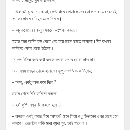
আদিব ইনোসেন্ট মুখ করে বললো,
– উফ বউ বুঝো না কেনো, কেউ যাতে তোমাকে নজর না লাগায়, এর জন্যই
তো ভালোবাসার চিহ্ন একে দিলাম।
– কচু করেছেন। চলুন সকলে অপেক্ষা করছে।
হায়াত আর আদিব রুম থেকে বের হয়ে ছাদে উঠতে লাগলো।ঠিক তখনই
আদিবের ফোন বেজে উঠলো।
সে কল রিসিভ করে কথা বলতে বলতে ওপরে যেতে লাগলো।
এমন সময় পেছন থেকে হায়াতের ফুপু-শাশুড়ি ডাক দিলেন,
– আম্মু, একটু কাজ করে দিবে ?
হায়াত থেমে মিষ্টি হাসিতে বললো,
– হ্যাঁ ফুপি, বলুন কী করতে হবে…!!
– রাজকে একটু খাবার দিয়ে আসবে? মানে গিয়ে শুধু ডিভানের ওপর রেখে চলে
আসবে। ছেলেটার নাকি মাথা ব্যথা খুব, তাই খাবে না।