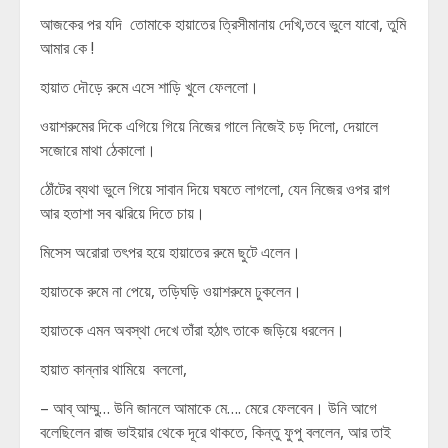
আজকের পর যদি তোমাকে হায়াতের ত্রিসীমানায় দেখি,তবে ভুলে যাবো, তুমি
আমার কে !
হায়াত দৌড়ে রুমে এসে শাড়ি খুলে ফেললো।
ওয়াশরুমের দিকে এগিয়ে গিয়ে নিজের গালে নিজেই চড় দিলো, দেয়ালে
সজোরে মাথা ঠেকালো।
ঠোঁটের ব্যথা ভুলে গিয়ে সাবান দিয়ে ঘষতে লাগলো, যেন নিজের ওপর রাগ
আর হতাশা সব ঝরিয়ে দিতে চায়।
মিসেস অরোরা তৎপর হয়ে হায়াতের রুমে ছুটে এলেন।
হায়াতকে রুমে না পেয়ে, তড়িঘড়ি ওয়াশরুমে ঢুকলেন।
হায়াতকে এমন অবস্থা দেখে তাঁরা হঠাৎ তাকে জড়িয়ে ধরলেন।
হায়াত কান্নার থামিয়ে বললো,
– আব্ আম্মু… উনি জানলে আমাকে মে…. মেরে ফেলবেন। উনি আগে
বলেছিলেন রাজ ভাইয়ার থেকে দূরে থাকতে, কিন্তু ফুপু বললেন, আর তাই