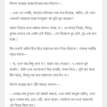
মিসেস অরোরা আবার চিৎকার করে উঠলেন—
– এখন তো দেখছি, কান্নার অভিনয়ও শুরু করে দিয়েছে, আদিব, এই মেয়ে
একদমই আমাদের ঘরের উপযুক্ত না! তুমি ভুল করেছো !
হায়াত নিজের চোখ মোছার সাহসও পাচ্ছে না। ওর কান্না নিঃশব্দ, কিন্তু
বুকের ভেতরে এক একটা ঢেউ উঠছে… যেন নিজেকে খুব ছোট, খুব একা মনে
হচ্ছে।
ঠিক তখনই আদিব ধীরে ধীরে হায়াতের পাশে গিয়ে দাঁড়ালো। তারপর গম্ভীর
স্বরে বললো—
– মা, ওকে আর কিছু বলো না। হায়াত ভয় পেয়েছে। ও কোনো ভুল
করেনি। আমি ওকে ভালোবেসে বিয়ে করেছি, সম্মান দিয়ে। তুমি রাগ করো
ঠিক আছে, কিন্তু দয়া করে হায়াতকে দোষ দিও না।
মিসেস অরোরা রাগে ঠোঁট কামড়ে বললেন—
– তোমার বাবা চুপচাপ এই কাজটা করলো, এখন সবাই জানুক! আদিব, ফোন
তুলে তোমার বাবা, চাচা, চাচী, যাকে পারো—সবাইকে কল দাও! আজকেই
এই বিয়ের বিচার হবে।