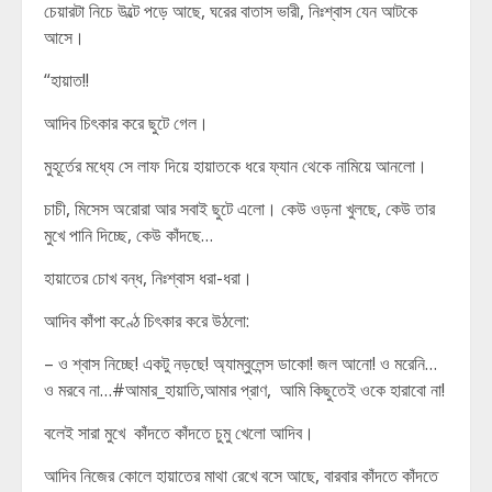
চেয়ারটা নিচে উল্টে পড়ে আছে, ঘরের বাতাস ভারী, নিঃশ্বাস যেন আটকে
আসে।
“হায়াত!!
আদিব চিৎকার করে ছুটে গেল।
মুহূর্তের মধ্যে সে লাফ দিয়ে হায়াতকে ধরে ফ্যান থেকে নামিয়ে আনলো।
চাচী, মিসেস অরোরা আর সবাই ছুটে এলো। কেউ ওড়না খুলছে, কেউ তার
মুখে পানি দিচ্ছে, কেউ কাঁদছে…
হায়াতের চোখ বন্ধ, নিঃশ্বাস ধরা-ধরা।
আদিব কাঁপা কণ্ঠে চিৎকার করে উঠলো:
– ও শ্বাস নিচ্ছে! একটু নড়ছে! অ্যাম্বুলেন্স ডাকো! জল আনো! ও মরেনি…
ও মরবে না…#আমার_হায়াতি,আমার প্রাণ, আমি কিছুতেই ওকে হারাবো না!
বলেই সারা মুখে কাঁদতে কাঁদতে চুমু খেলো আদিব।
আদিব নিজের কোলে হায়াতের মাথা রেখে বসে আছে, বারবার কাঁদতে কাঁদতে