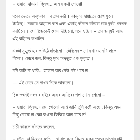
– হায়াত! দাঁড়াও! প্লিজ… আমার কথা শোনো!
ঘরের ভেতর অন্ধকার। বাতাস ভারী। কান্নায় হায়াতের চোখ ফুলে
উঠেছে। দরজার আড়ালে বসে একা-একাই কাঁদতে কাঁদতে তার বুকটা ধকধক
করছিলো। সে নিজেকেই দোষ দিচ্ছিলো, মনে হচ্ছিল – তার জন্যই আজ
এই বাড়িতে অশান্তি।
একটা মুহূর্তে হায়াত উঠে দাঁড়ালো। টেবিলের পাশে রাখা ওড়নাটা হাতে
নিলো। চোখে জল, কিন্তু মুখে অদ্ভুত এক শূন্যতা।
যদি আমি না থাকি… তাহলে আর কেউ কষ্ট পাবে না।
— এই ভেবে সে পাখার দিকে তাকালো।
ঠিক তখনই দরজার বাইরে আবার আদিবের গলা শোনা গেলো –
– হায়াত! প্লিজ, দরজা খোলো! আমি জানি তুমি কষ্টে আছো, কিন্তু এমন
কিছু কোরো না যেটা কখনো ফিরিয়ে আনা যাবে না!
চাচী কাঁদতে কাঁদতে বললেন,
– বউমা, মা হিসেবে বলছি… মা রাগ করে, কিন্তু বুকের ভেতর ভালোবাসাই