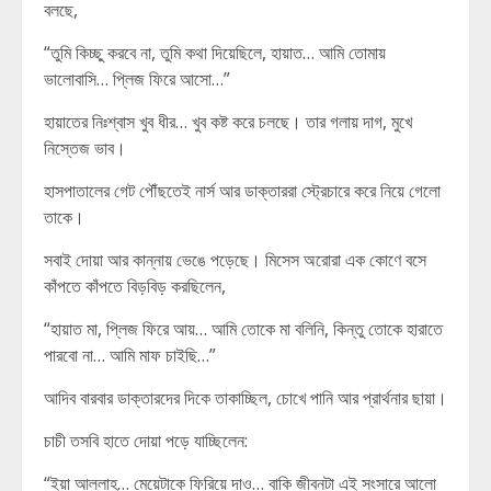
বলছে,
“তুমি কিচ্ছু করবে না, তুমি কথা দিয়েছিলে, হায়াত… আমি তোমায়
ভালোবাসি… প্লিজ ফিরে আসো…”
হায়াতের নিঃশ্বাস খুব ধীর… খুব কষ্ট করে চলছে। তার গলায় দাগ, মুখে
নিস্তেজ ভাব।
হাসপাতালের গেট পৌঁছতেই নার্স আর ডাক্তাররা স্ট্রেচারে করে নিয়ে গেলো
তাকে।
সবাই দোয়া আর কান্নায় ভেঙে পড়েছে। মিসেস অরোরা এক কোণে বসে
কাঁপতে কাঁপতে বিড়বিড় করছিলেন,
“হায়াত মা, প্লিজ ফিরে আয়… আমি তোকে মা বলিনি, কিন্তু তোকে হারাতে
পারবো না… আমি মাফ চাইছি…”
আদিব বারবার ডাক্তারদের দিকে তাকাচ্ছিল, চোখে পানি আর প্রার্থনার ছায়া।
চাচী তসবি হাতে দোয়া পড়ে যাচ্ছিলেন:
“ইয়া আল্লাহ… মেয়েটাকে ফিরিয়ে দাও… বাকি জীবনটা এই সংসারে আলো