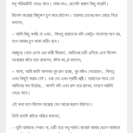
শুধু পরিবারটাই ভেঙে যাবে। সময় দাও, ছেলেটা খারাপ কিছু করেনি।
মিসেস অরোরা কিছুক্ষণ চুপ করে রইলেন। তারপর চোখের জল মোছে নিয়ে
বললেন,
– আমি কিছু বলছি না এখন… কিন্তু হায়াতকে যদি একটুও অযোগ্য মনে হয়,
তবে আমার চুপ থাকা কঠিন হবে।
ঘরজুড়ে নেমে এলো এক ভারী নীরবতা…আদিবের চাচী এগিয়ে এসে মিসেস
অরোরার কাঁধে হাত রাখলেন, কাঁপা কণ্ঠে বললেন,
– আপা, আমি জানি আপনার খুব রাগ হচ্ছে, খুব কষ্টও পেয়েছেন… কিন্তু
এখন কিছুই করার নেই। ওরা তো এখন স্বামী-স্ত্রী। হায়াতের গায়ে তো
আদিবের নাম উঠেছে… আপনি যদি এখন রাগ ধরে রাখেন, তাহলে ঘরটাই
ভেঙে যাবে।
এই কথা শুনে মিসেস অরোরা যেন আরো জ্বলে উঠলেন।
তিনি হাতটা ঝটকে সরিয়ে বললেন,
– তুমি আমাকে শেখাও না, চাচী হয়ে শুধু স্বার্থ বোঝো! আমার ছেলে আমাকে