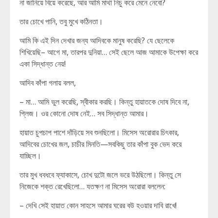
না জানিয়ে বিয়ে করেছে, আর আমি মাথা নিচু করে মেনে নেবো?
তার চোখে পানি, তবু মুখে কঠিনতা।
আমি কি এই দিন দেখার জন্য আদিবকে মানুষ করেছি? যে ছেলেকে
শিখিয়েছি– আগে মা, তারপর দুনিয়া… সেই ছেলে আজ আমাকে উপেক্ষা করে
একা সিদ্ধান্ত নেয়!
আদিব কাঁপা গলায় বলল,
– মা… আমি ভুল করেছি, স্বীকার করছি। কিন্তু হায়াতকে দোষ দিবে না,
প্লিজ। ওর কোনো দোষ নেই… সব সিদ্ধান্ত আমার।
হায়াত চুপচাপ পাশে দাঁড়িয়ে সব শুনছিলো। মিসেস অরোরার চিৎকার,
আদিবের চোখের জল, চাচীর মিনতি—সবকিছু তার কাঁপা বুক ভেদ করে
যাচ্ছিল।
তার মুখ ধবধবে ফ্যাকাসে, চোখ দুটো জলে ভরে উঠছিলো। কিন্তু সে
নিজেকে শক্ত রেখেছিলো… যতক্ষণ না মিসেস অরোরা বললেন:
– দেখি সেই হায়াত কোন সাহসে আমার ঘরের বউ হওয়ার দাবি রাখে!