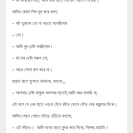
– কী করেছেন এটা, আমি কার হাতে মেহেদি পড়তে গিয়েছি।
আদিব কেমন শিশু মুখ করে বলল,
– বউ তুমাকে তো না নড়তে বলেছিলাম
– তো।
– আমি খুব চেষ্টা করছিলাম।
– বা’লের চেষ্টা সরুন তো,
– আরে সোনা রাগ করে না।
হায়াত রাগে ফুসতে থাকলো, বললো,,,
– আপনার চেষ্টা থাকুক আপনার হাতেই,আমি আর থাকছি না,
এই বলে সে এক হাতে ওড়না টেনে কাঁধে ফেলে দৌড় দেয় বারান্দার দিকে।
আদিব পেছন পেছন দৌড়ে চেঁচিয়ে বললো,
– এই দাঁড়াও। আমি অন্য হাতে সুন্দর করে দিবো, প্লিজ,হায়াতি।