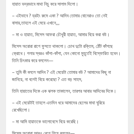
হায়াত ভদ্রভাবে মাথা নিচু করে সালাম দিলো।
– এইভাবে ? ড্রইং রুমে একা ? আদিব তোমার বোনেরাও তো নেই
বাসায়,তাহলে এই মেয়ে এখানে,,,
– মা ও হায়াত, মিসেস আফরা চৌধুরী হায়াত, আমার বিয়ে করা বউ।
মিসেস অরোরা রাগে ফুসতে থাকলো। চোখ দুটো রক্তিম, ঠোঁট কাঁপছে
ক্রোধে। গলার স্বরও কাঁপা-কাঁপা, যেন কোনো মুহূর্তেই বিস্ফোরিত হবেন।
তিনি চিৎকার করে বললেন—
– তুমি কী বললে আদিব ? এই মেয়েটা তোমার বউ ? আমাদের কিছু না
জানিয়ে, না বলেই বিয়ে করেছো ? এত বড় সাহস,
তিনি হায়াতের দিকে এক ঝলক তাকালেন, তারপর আবার আদিবের দিকে।
– এই মেয়েটাই তাহলে এতদিন ধরে আমাদের ছেলের মাথা ঘুরিয়ে
রেখেছিলো।
– মা আমি হায়াতকে ভালোবেসে বিয়ে করেছি।
মিসেস অরোরা আরও রেগে গিয়ে বললেন—