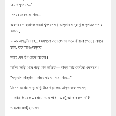
হয়ে থাকুক সে…”
সময় যেন থেমে গেছে…
অবশেষে ডাক্তারের দরজা খুলে গেল। ডাক্তার মাস্ক খুলে ক্লান্ত গলায়
বললেন,
– আলহামদুলিল্লাহ… সময়মতো এনে ফেলায় ওকে বাঁচানো গেছে। এখনো
দুর্বল, তবে আশঙ্কামুক্ত।
সবাই যেন হাঁপ ছেড়ে বাঁচলো।
আদিব হুমড়ি খেয়ে পড়ে গেল মাটিতে— কান্না আর শুকরিয়া একসাথে।
“ধন্যবাদ আল্লাহ… আমার হায়াত বেঁচে গেছে…”
মিসেস অরোরা তাড়াতাড়ি উঠে দাঁড়ালেন, ডাক্তারকে বললেন,
– আমি কি ওকে একবার দেখতে পারি… একটু আদর করতে পারি?
ডাক্তার একটু হাসলেন,