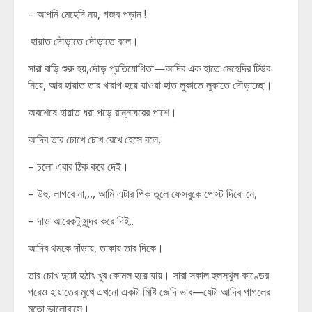
– আপনি মেহেদি নয়, গজব পড়ান !
হায়াত দৌড়াতে দৌড়াতে বলে।
সারা বাড়ি শুরু হয়,দৌড় প্রতিযোগিতা—আদিব এক হাতে মেহেদির টিউব
নিয়ে, আর হায়াত তার খারাপ হয়ে যাওয়া হাত লুকাতে লুকাতে দৌড়াচ্ছে।
অবশেষে হায়াত ধরা পড়ে রান্নাঘরের পাশে।
আদিব তার চোখে চোখ রেখে হেসে বলে,
– চলো এবার ঠিক করে দেই।
– উহু, লাগবে না,,,, আমি এটার পিক তুলে ফেসবুকে পোস্ট দিবো নে,
– দাও আরেকটু সুন্দর করে দিই..
আদিব থমকে দাঁড়ায়, তাকায় তার দিকে।
তার চোখ দুটো হঠাৎ খুব কোমল হয়ে যায়। সারা সকাল হুলস্থুল কাণ্ডের
পরেও হায়াতের মুখে এখনো একটা মিষ্টি জেদি ভাব—যেটা আদিব পাগলের
মতো ভালোবাসে।