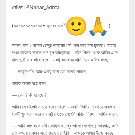
লেখিকা : #Nahar_Adrita
(৯০০০০০০০০০০০+ যুদ্ধের এলার্ট
)
সকাল বেলা। হালকা রোদ্দুর জানালার পর্দা ভেদ করে ঘরে ঢুকছে। হায়াত
তখন আয়নার সামনে বসে চুল আঁচড়াচ্ছে। হঠাৎ পিছন থেকে আদিব এসে
হাত দুটো তার কাঁধে রাখে। একটু রহস্যময় হাসি নিয়ে আদিব বলল,
— লাজুকপাখি, আজ একটু বসো তো আমার সামনে,
হায়াত অবাক হয়ে বলল,
— কেন ? কী হয়েছে ?
আদিব মোবাইলটা সামনে ধরে দেখালো—একটা ভিডিও, যেখানে একজন
স্বামী খুব যত্ন করে তার স্ত্রীর হাতে মেহেদি পরিয়ে দিচ্ছে।আদিব বললো,
— আমি কাল রাতে এটা দেখছিলাম… খুব ভালো লেগেছে। ভাবলাম, আমি
তো কখনো তোমার হাতে মেহেদি দেইনি। আজকে আমার ইচ্ছে করছে