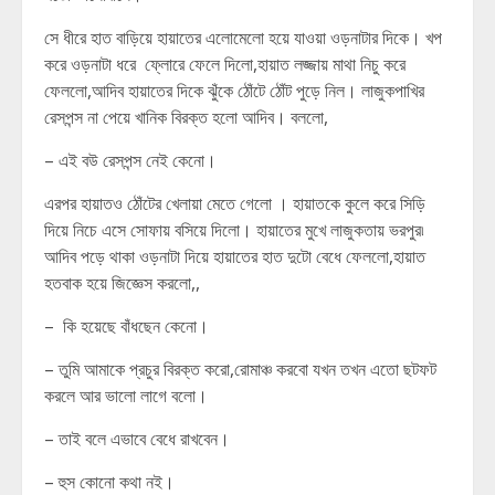
সে ধীরে হাত বাড়িয়ে হায়াতের এলোমেলো হয়ে যাওয়া ওড়নাটার দিকে। খপ
করে ওড়নাটা ধরে ফ্লোরে ফেলে দিলো,হায়াত লজ্জায় মাথা নিচু করে
ফেললো,আদিব হায়াতের দিকে ঝুঁকে ঠোঁটে ঠোঁট পুড়ে নিল। লাজুকপাখির
রেসপন্স না পেয়ে খানিক বিরক্ত হলো আদিব। বললো,
– এই বউ রেসপন্স নেই কেনো।
এরপর হায়াতও ঠোঁটের খেলায়া মেতে গেলো । হায়াতকে কুলে করে সিড়ি
দিয়ে নিচে এসে সোফায় বসিয়ে দিলো। হায়াতের মুখে লাজুকতায় ভরপুর৷
আদিব পড়ে থাকা ওড়নাটা দিয়ে হায়াতের হাত দুটো বেধে ফেললো,হায়াত
হতবাক হয়ে জিজ্ঞেস করলো,,
– কি হয়েছে বাঁধছেন কেনো।
– তুমি আমাকে প্রচুর বিরক্ত করো,রোমাঞ্চ করবো যখন তখন এতো ছটফট
করলে আর ভালো লাগে বলো।
– তাই বলে এভাবে বেধে রাখবেন।
– হুস কোনো কথা নই।