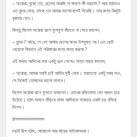
– অরোরা, বুঝো তো, ছেলের আরজি না মানলে কী করতাম ? আর হায়াতও
এত সুন্দর মেয়ে, তাকে তো আমরা ভালোবেসেই নিয়েছি। তার জন্য কিছুটা
বুঝদার হোও।
কিন্তু মিসেস অরোরা রাগে ফুসফুস বাঁচাতে না পেরে বললেন,
– সুন্দর ? আরে, সে তো আমার ছেলের জন্য উপযুক্ত নয় ! এত ছোট
মেয়েকে কিভাবে এই পরিবারের জন্য মান্য করবো ?
এই কথায় আদিবের বাবা একটু দুঃখ পেলেও শান্ত স্বরে বললেন,
– অরোরা, আমরা সবাই চাই আদিব সুখী হোক। হায়াতকে একটু সময় দাও,
সে নিজেই তোমাদের ভালো লাগবে।
মিসেস অরোরা রাগে ফুসতে থাকলেন। চোখের রক্তিমতা যেন আগুন হয়ে
উঠেছে। হঠাৎ সামনে দাঁড়িয়ে থাকা আদিবকে সজোরে একটা চড় বসিয়ে
দিলেন।
ঠাসসসসসসসসসসসস
চড়টা ছিল হঠাৎ, জোরালো আর মায়ের অভিমানভরা।