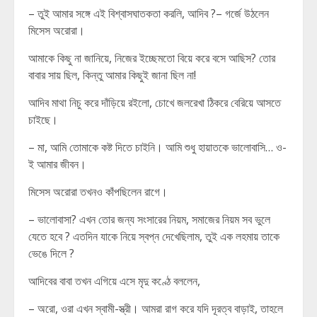
– তুই আমার সঙ্গে এই বিশ্বাসঘাতকতা করলি, আদিব ?– গর্জে উঠলেন
মিসেস অরোরা।
আমাকে কিছু না জানিয়ে, নিজের ইচ্ছেমতো বিয়ে করে বসে আছিস? তোর
বাবার সায় ছিল, কিন্তু আমার কিছুই জানা ছিল না!
আদিব মাথা নিচু করে দাঁড়িয়ে রইলো, চোখে জলরেখা ঠিকরে বেরিয়ে আসতে
চাইছে।
– মা, আমি তোমাকে কষ্ট দিতে চাইনি। আমি শুধু হায়াতকে ভালোবাসি… ও-
ই আমার জীবন।
মিসেস অরোরা তখনও কাঁপছিলেন রাগে।
– ভালোবাসা? এখন তোর জন্য সংসারের নিয়ম, সমাজের নিয়ম সব ভুলে
যেতে হবে ? এতদিন যাকে নিয়ে স্বপ্ন দেখেছিলাম, তুই এক লহমায় তাকে
ভেঙে দিলে ?
আদিবের বাবা তখন এগিয়ে এসে মৃদু কণ্ঠে বললেন,
– অরো, ওরা এখন স্বামী-স্ত্রী। আমরা রাগ করে যদি দূরত্ব বাড়াই, তাহলে