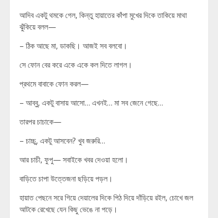
আদিব একটু থমকে গেল, কিন্তু হায়াতের কাঁপা মুখের দিকে তাকিয়ে মাথা
ঝুঁকিয়ে বলল—
– ঠিক আছে মা, ডাকছি। আজই সব বলবো।
সে ফোন বের করে একে একে কল দিতে লাগল।
প্রথমে বাবাকে ফোন করল—
– আব্বু, একটু বাসায় আসো… এখনই… মা সব জেনে গেছে…
তারপর চাচাকে—
– চাচ্চু, একটু আসবেন? খুব জরুরি…
আর চাচী, ফুপু— সবাইকে খবর দেওয়া হলো।
বাড়িতে চাপা উত্তেজনা ছড়িয়ে পড়ল।
হায়াত পেছনে সরে গিয়ে দেয়ালের দিকে পিঠ দিয়ে দাঁড়িয়ে রইল, চোখে জল
আটকে রেখেছে যেন কিছু ভেঙে না পড়ে।