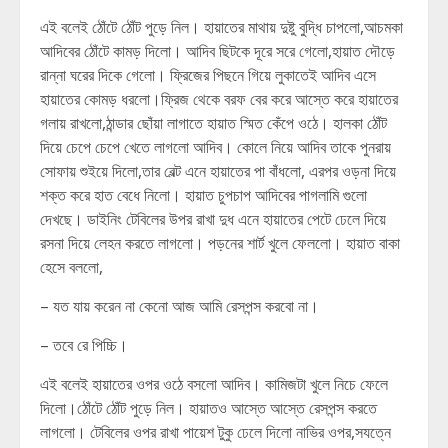
এই বলেই ঠোঁটে ঠোঁট পুড়ে নিল। হায়াতের মাথায় দুষ্টু বুদ্ধি চাপলো,আচমকা
আদিবের ঠোঁটে কামড় দিলো। আদিব ছিটকে দূরে সরে গেলো,হায়াত দৌড়ে
রান্না ঘরের দিকে গেলো। ফ্রিজের পিছনে গিয়ে লুকাতেই আদিব এসে
হায়াতের কোমড় ধরলো।ফ্রিজ থেকে বরফ বের করে আস্তে করে হায়াতের
গলায় রাখলো,ঠান্ডার ছোঁয়া লাগাতে হায়াত স্মিত কেঁপে ওঠে। হালকা ঠোঁট
দিয়ে চেপে চেপে খেতে লাগলো আদিব। কোলে নিয়ে আদিব তাকে পুনরায়
সোফায় শুইয়ে দিলো,তার বেল্ট এনে হায়াতের পা বাঁধলো, এরপর ওড়না দিয়ে
শক্ত করে হাত বেধে নিলো। হায়াত চুপচাপ আদিবের পাগলামি গুলো
দেখছে। ডাইনিং টেবিলের উপর রাখা দুধ এনে হায়াতের পেটে ঢেলে দিয়ে
রসনা দিয়ে লেহন করতে লাগলো। পড়নের শার্ট খুলে ফেললো। হায়াত বাকা
হেসে বললো,
– যত যায় করেন না কেনো আজ আমি রেসপন্স করবো না।
– তবে রে পিচ্চি।
এই বলেই হায়াতের ওপর ওঠে বসলো আদিব। কামিজটা খুলে নিচে ফেলে
দিলো।ঠোঁটে ঠোঁট পুড়ে নিল। হায়াতও আস্তে আস্তে রেসপন্স করতে
লাগলো। টেবিলের ওপর রাখা পায়েশ টুকু ঢেলে দিলো নাভির ওপর,সযত্নে