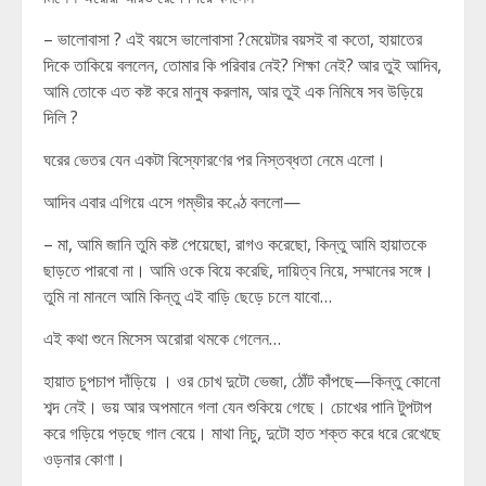
– ভালোবাসা ? এই বয়সে ভালোবাসা ?মেয়েটার বয়সই বা কতো, হায়াতের
দিকে তাকিয়ে বললেন, তোমার কি পরিবার নেই? শিক্ষা নেই? আর তুই আদিব,
আমি তোকে এত কষ্ট করে মানুষ করলাম, আর তুই এক নিমিষে সব উড়িয়ে
দিলি ?
ঘরের ভেতর যেন একটা বিস্ফোরণের পর নিস্তব্ধতা নেমে এলো।
আদিব এবার এগিয়ে এসে গম্ভীর কণ্ঠে বললো—
– মা, আমি জানি তুমি কষ্ট পেয়েছো, রাগও করেছো, কিন্তু আমি হায়াতকে
ছাড়তে পারবো না। আমি ওকে বিয়ে করেছি, দায়িত্ব নিয়ে, সম্মানের সঙ্গে।
তুমি না মানলে আমি কিন্তু এই বাড়ি ছেড়ে চলে যাবো…
এই কথা শুনে মিসেস অরোরা থমকে গেলেন…
হায়াত চুপচাপ দাঁড়িয়ে । ওর চোখ দুটো ভেজা, ঠোঁট কাঁপছে—কিন্তু কোনো
শব্দ নেই। ভয় আর অপমানে গলা যেন শুকিয়ে গেছে। চোখের পানি টুপটাপ
করে গড়িয়ে পড়ছে গাল বেয়ে। মাথা নিচু, দুটো হাত শক্ত করে ধরে রেখেছে
ওড়নার কোণা।