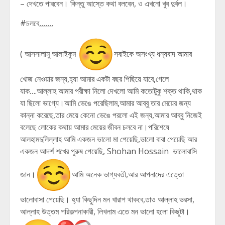
– দেখতে পারবেন। কিন্তু আস্তে কথা বলবেন, ও এখনো খুব দুর্বল।
#চলবে,,,,,,,
( আসসালামু আলাইকুম
সবাইকে অসংখ্য ধন্যবাদ আমার
খোজ নেওয়ার জন্য,হ্যা আমার একটা বছর পিছিয়ে যাবে,গেলে
যাক….আল্লাহ আমার পরীক্ষা নিলো দেখলো আমি কতোটুকু শক্ত থাকি,থাক
যা ছিলো ভাগ্যে।আমি ভেঙে পরেছিলাম,আমার আব্বু তার মেয়ের জন্য
কান্না করেছে,তার মেয়ে কেনো ভেঙে পরলো এই জন্য,আমার আব্বু নিজেই
বলেছে লোকের কথায় আমার মেয়ের জীবন চলবে না।পরিশেষে
আলহামদুলিল্লাহ আমি একজন ভালো মা পেয়েছি,ভালো বাবা পেয়েছি আর
একজন আদর্শ শখের পুরুষ পেয়েছি, Shohan Hossain ভালোবাসি
জান।
আমি অনেক ভাগ্যবতী,আর আপনাদের এত্তো
ভালোবাসা পেয়েছি। হ্যা কিছুদিন মন খারাপ থাকবে,তাও আল্লাহ ভরসা,
আল্লাহ উত্তম পরিকল্পনাকারী, লিখলাম এতে মন ভালো হলো কিছুটা।