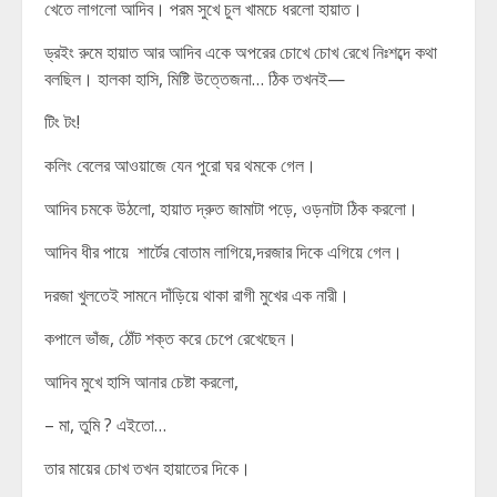
খেতে লাগলো আদিব। পরম সুখে চুল খামচে ধরলো হায়াত।
ড্রইং রুমে হায়াত আর আদিব একে অপরের চোখে চোখ রেখে নিঃশব্দে কথা
বলছিল। হালকা হাসি, মিষ্টি উত্তেজনা… ঠিক তখনই—
টিং টং!
কলিং বেলের আওয়াজে যেন পুরো ঘর থমকে গেল।
আদিব চমকে উঠলো, হায়াত দ্রুত জামাটা পড়ে, ওড়নাটা ঠিক করলো।
আদিব ধীর পায়ে শার্টের বোতাম লাগিয়ে,দরজার দিকে এগিয়ে গেল।
দরজা খুলতেই সামনে দাঁড়িয়ে থাকা রাগী মুখের এক নারী।
কপালে ভাঁজ, ঠোঁট শক্ত করে চেপে রেখেছেন।
আদিব মুখে হাসি আনার চেষ্টা করলো,
– মা, তুমি ? এইতো…
তার মায়ের চোখ তখন হায়াতের দিকে।