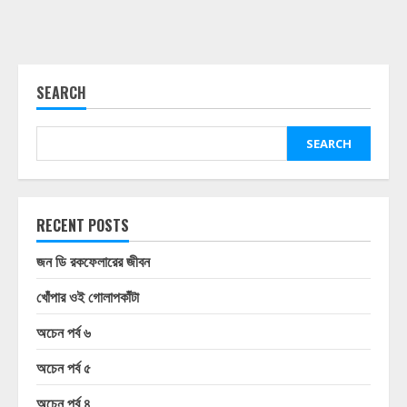
SEARCH
SEARCH
RECENT POSTS
জন ডি রকফেলারের জীবন
খোঁপার ওই গোলাপকাঁটা
অচেন পর্ব ৬
অচেন পর্ব ৫
অচেন পর্ব ৪