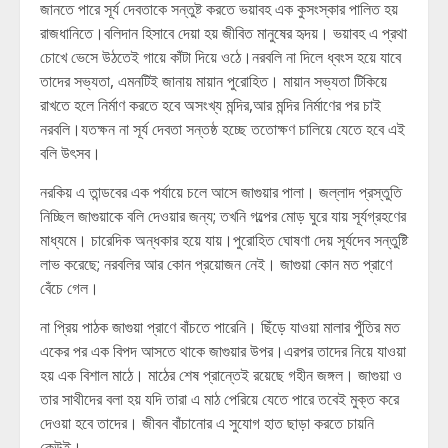
জানতে পারে সূর্য দেবতাকে সন্তুষ্ট করতে ভয়াবহ এক কুসংস্কার পালিত হয়
রাজধানিতে।বলিদান হিসাবে দেয়া হয় জীবিত মানুষের হৃদয়। ভয়াবহ এ প্রথা
চোখে ভেসে উঠতেই গায়ে কাঁটা দিয়ে ওঠে।নরবলি না দিলে ধ্বংস হয়ে যাবে
তাদের সভ্যতা, এমনটিই জানায় মায়ান পুরোহিত। মায়ান সভ্যতা টিকিয়ে
রাখতে হলে নির্মাণ করতে হবে অসংখ্য মন্দির,আর মন্দির নির্মাণের পর চাই
নরবলি।যতক্ষন না সূর্য দেবতা সন্তষ্ঠ হচ্ছে ততোক্ষণ চালিয়ে যেতে হবে এই
বলি উৎসব।
নরকিয় এ তান্ডবের এক পর্যায়ে চলে আসে জাগুয়ার পালা। জল্লাদ প্রস্তুতি
নিচ্ছিল জাগুয়াকে বলি দেওয়ার জন্য; তখনি গল্পের মোড় ঘুরে যায় সূর্যগ্রহণের
মাধ্যমে। চারেদিক অন্ধকার হয়ে যায়।পুরোহিত ঘোষণা দেয় সূর্যদেব সন্তুষ্টি
লাভ করেছে; নরবলির আর কোন প্রয়োজন নেই। জাগুয়া কোন মত প্রাণে
বেঁচে গেল।
না প্রিয় পাঠক জাগুয়া প্রাণে বাঁচতে পারেনি। ছিঁড়ে যাওয়া মালার পুঁতির মত
একের পর এক বিপদ আসতে থাকে জাগুয়ার উপর।এরপর তাদের নিয়ে যাওয়া
হয় এক বিশাল মাঠে। মাঠের শেষ প্রান্তেই রয়েছে গহীন জঙ্গল। জাগুয়া ও
তার সাথীদের বলা হয় যদি তারা এ মাঠ পেরিয়ে যেতে পারে তবেই মুক্ত করে
দেওয়া হবে তাদের। জীবন বাঁচানোর এ সুযোগ হাত ছাড়া করতে চায়নি
কেউই।