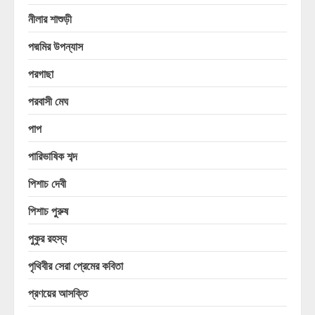
নীলার শাশুড়ী
পদ্মমির উপন্যাস
পরগাছা
পরবাসী মেঘ
পাপ
পারিভাষিক শব্দ
পিশাচ দেবী
পিশাচ পুরুষ
পুকুর রহস্য
পৃথিবীর সেরা প্রেমের কবিতা
প্রণয়ের আসক্তি