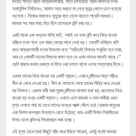
দিয়েই ক্ষান্ত হয়নি আক্রমনকারীরা, সাথে চালিয়েছে গ্রাম বাসিদের উপর
অমানুষিক নির্যাতনও, আঘাত সহ্য করতে না পেরে মৃতুর কোলে ঢলে পড়েছে
অনেকে। নিজের বাবাকেও মৃত্যুর হাত থেকে বাচাতে পারেনি জাগুয়া।
জাগুয়া সহ আর যারা বেঁচে ছিল তাদেরকে বন্দি করা হয়।
এরই মাঝে এক অদ্ভত ঘটনা ঘটে, সবাই কে যখন বন্দি করে নিয়ে যাওয়া
হচ্ছিল তখন পথে এক বাচ্চা মেয়ের সাথে দেখা হয়। মেয়েটি ভবিষ্যৎ বানি
করে আক্রমণকারী দলের উদ্দেশ্য বলে; “অচিরেই বিপদের সম্মুখিন হবে তারা,
আর যে লোকটি তাদের বিপদের কারণ হবে সে এখন তাদের সাথেই আছে।“
ছোট বাচ্চার কথায় গুরুত্ব না দিয়ে ওরা চলতে থাকে ওদের গন্তব্যের দিকে।
এরপর তাদের নিয়ে যাওয়া হয় একটি গ্রামে। এখানে বন্দীদের সাড়া শরীরে
নীল রং মেখে দেওয়া হয়। নীল রং লাগানো শেষে তাদের বিক্রি করে দেওয়া
হয় নিলামে। এরপর নারী আর পুরুষ বন্দীদের আলাদা করা হয়; ছেলেদের নিয়ে
যাওয়া হয় অন্য একটি স্থানে। এখানে এসে জাগুয়া ও তার সাথীরা এমন
দৃশ্য দেখতে পায় যা দেখে তাদের অন্তর আত্মা কেঁপে ওঠে।হাজার মানুষের
এক বিশাল জনশ্রত উল্লাসে মেতে উঠেছে; আর একটি বিশাল পিরামিডের
উপর থেকে বন্দিদের শিরোচ্ছেদ করা হচ্ছে।
এই দৃশ্য দেখে তারা কিছুই আঁচ করে উঠতে পারেনা, একটু পরেই জাগুয়া