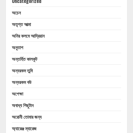
Uncategorized
অচেন
অতৃপ্ত আত্মা
অনির কলমে আদ্রিয়ান
অনুতাপ
অন্তর্হিত কালকূট
অন্যরকম তুমি
অন্যরকম বউ
অপেক্ষা
অবাধ্য পিছুটান
অরোনী তোমার জন্য
অ্যারেঞ্জ ম্যারেজ