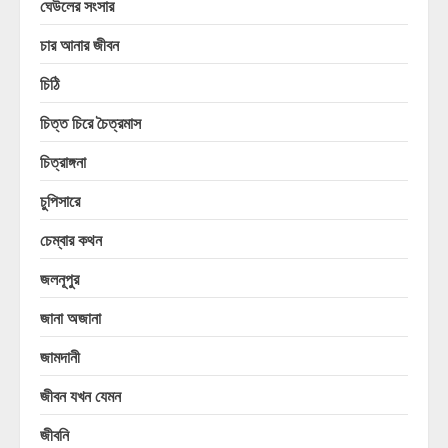
ঘেউলের সংসার
চার আনার জীবন
চিঠি
চিত্ত চিরে চৈত্রমাস
চিত্রাঙ্গনা
চুপিসারে
চেম্বার কথন
জলনূপুর
জানা অজানা
জামদানী
জীবন যখন যেমন
জীবনি