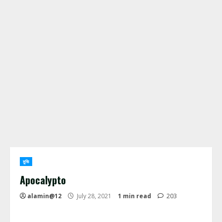
মুভি
Apocalypto
alamin@12
July 28, 2021
1 min read
203