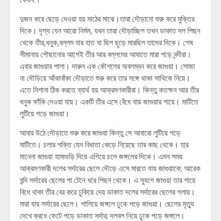
দুজন করে ছেড়ে দেওয়া হয় মাঠের মাঝে।তারা দৌড়ানো শুরু করে মুক্তির
দিকে। দৃশ্য যেন আরো নির্মম, যখন তারা দৌড়াচ্ছিল তখন ডাকাত দল পিছন
থেকে তীর,ধনুক,বল্লম যার হাত যা ছিল ছুড়ে মারছিল তাদের দিকে। শেষ
সীমানায় পৌছানোর আগেই তীর আর বল্লমের আঘাতে মারা পড়ে বন্দীরা।
এবার জাগুয়ার পালা। দারুন এক কৌশলের অবলম্বন করে জাগুয়া। সোজা
না দৌড়িয়ে আঁকাবাঁকা দৌড়াতে শুরু করে তার সঙ্গে থাকা সাথিকে নিয়ে।
এতে নিশানা ঠিক করতে ব্যার্থ হয় আক্রমণকারীরা। কিন্তু কতক্ষন আর তীর
ধনুক ফাঁকি দেওয়া যায়। একটি তীর এসে বেঁধে যায় জাগুয়ার গায়ে। মাটিতে
লুটিয়ে পড়ে জাগুয়া।
আবার উঠে দৌড়াতে শুরু করে জাগুয়া কিন্তু সে আবারো লুটিয়ে পড়ে
মাটিতে। চলার শক্তি যেন বিধাতা কেড়ে নিয়েছে তার কাছ থেকে। হার
মানেনা জাগুয়া হামাগুড়ি দিয়ে এগিয়ে চলে জঙ্গলের দিকে। এমন সময়
আক্রমণকারী দলের সর্দারের ছেলে দৌড়ে এসে মারতে যায় জাগুয়াকে; আরেক
বন্দি সর্দারের ছেলের পা টেনে ধরে পিছন থেকে। এ সুযগে জাগুয়া তার গায়ে
বিধে থাকা তীর বের করে ঢুকিয়ে দেয় ডাকাত দলের সর্দারের ছেলের গলায়।
মারা যায় সর্দারের ছেলে। পালিয়ে জঙ্গলে ঢুকে পড়ে জাগুয়া। ছেলের মৃত্যু
দেখে ক্রধে ফেটে পড়ে ডাকাত সর্দার; দলবল নিয়ে ঢুকে পড়ে জঙ্গলে।