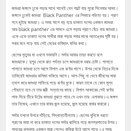
জাগুয়া জঙ্গলে ঢুকে পড়ার সাথে সাথেই যেন পাল্টে যায় পুরো সিনেমার আবহ।
জঙ্গলে ঢুকেই জাগুয়া Black Panther এর শিকারে পরিণত হয়। প্রাণ
পনে ছুটছে জাগুয়া। এ সময় সাপে বড় হয়ে ডাকাত দলের একজন জাগুয়া
আর black panther এর সামনে এসে পড়ায় প্রাণে বেঁচে যায় জাগুয়া।
একে একে ডাকাত দলের সাথীরা মারা পড়ায় সবার মাঝে আতঙ্কের সৃষ্টি হয়।
সবার মনে পড়ে যায় সেই মেয়ের ভবিষ্যৎ বানির কথা।
ছেলের মৃত্যুর ঘা এখনো শুকায়নি। সর্দার আবার তাড়া করতে বলে
জাগুয়াকে। দুপুর থেকে রাত পর্যন্ত চলে জাগুয়াকে ধরার চেষ্টা। পালাতে
পালাতে জাগুয়া চলে আসে বিশাল এক ঝর্ণার পাশে। উপর থেকে নিচের দিকে
তাকিয়েই জাগুয়ার কলিজা শুকিয়ে আসে। আগ-পিছু না ভেবে জীবনের মায়া
ত্যাগ করে জাগুয়া লাফিয়ে পড়ে ঝর্ণার বুকে। কারন তাকে যে কোন মূল্য
পৌছাতে হবে যে তার স্ত্রী সন্তানের কাছে। বিশাল আকারের সেই ঝর্ণায়
লাফ দিয়ে তীরে উঠেয় জাগুয়া বুঝতে পারে সে এখন তার এলাকায়।এ জঙ্গল
তার নিজের, এখানে তার বাবার জন্ম হয়েছে, জন্ম হয়েছে বাবার বাবারো।
সর্দার তখনো উপরে দাঁড়িয়ে, সিদ্ধান্তহীনতায়। ছেলের খুনিকে ধরতে
প্রাণের মায়া না করে ডাকাত দলের সর্দার ঝাপিয়ে পড়ে জলপ্রপাতের উপর।
পাথরের ধাক্কায় একজন মারা গেলেও বাকিরা উঠে আসে পাড়ে।এ সময়