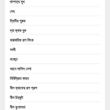
দাম্পত্য সুখ
দেহ
দ্বিতীয় পুরুষ
দ্যা ব্লাক বুক
ধারাবাহিক গল্প লিংক
নবনী
নবোঢ়া
নয়নে লাগিল নেশা
নিবিদ্রিতা কাহন
নীল ক্যাফের গল্প গ্রুপ
নীল চিরকুট
নীল বুনোলতা