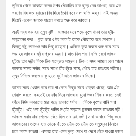
লুকিয়ে থেকে ডাকাত দলের উপর মৌমাছির চাক ছুড়ে দেয় জাগুয়া; আর এক
ধরণের বিষাক্ত ব্যাঙের বিষ দিয়ে তৈরি করে মরণ ঘাতি অস্ত্র। এই অস্ত্র
দিয়েই একেক জনকে ঘায়েল করতে শুরু করে জাগুয়া।
এরই মধ্য শুরু হয় তুমুল বৃষ্টি। জাগুয়ার মনে পড়ে কূপে থাকা তার স্ত্রী-
সন্তানের কথা। কূয়া ভরে ওঠার আগেই তাকে পৌছাতে হবে সেখানে।
কিন্তু দুষ্টু লোকগুল তার পিছু ছাড়েনা। এদিকে কূয়া ভরতে শুরু করে সাথে
শুরু হয় জাগুয়ার স্ত্রীর প্রসব যন্ত্রণা। হাত নিজ প্রাণ বাজি রেখে জাগুয়া
ছুটছে তার স্ত্রীর দিকে ঠিক যতদ্রুত সম্ভব। ঠিক এ সময় সামনে চলে আসে
ডাকাত দলের সর্দার; সাথে সাথে তীর ছুঁড়ে মারে, গেঁথে যায় জাগুয়ার শরীরে।
মৃত্যু নিশ্চিত করতে চাকু হাতে ছুটে আসে জাগুয়ার দিকে।
আসার সময় খেয়াল করে তার পা কোন কিছুর সাথে ধাক্কা খাচ্ছে, আর এটা
খেয়াল করতে করতেই যে ফাঁদ দিয়ে জাগুয়ারা বুনো শুকর শিকার করত; সেই
ফাঁদে নির্মম বববরতায় মারা পড়ে ডাকাত সর্দার। এদিকে কূপের পানি গলা
ছুঁইছুঁই। এই গলা ছুঁইছুঁই পানির মধ্যই সন্তান জন্মদান করেন জাগুয়ার স্ত্রী।
ডাকাত সর্দার মারা গেলেও বেঁচে ছিল তার দুই সঙ্গী।তারা আবারো পিছু করে
জাগুয়ারের।তাদের হাত থেকে বাঁচতে দৌড়াতে দৌড়াতে সমুদ্রের কিনারে
চলে আসে জাগুয়া।এসময় তারা এমন দৃশ্য দেখে যা দেখে বেঁচে যাওয়া দুজন