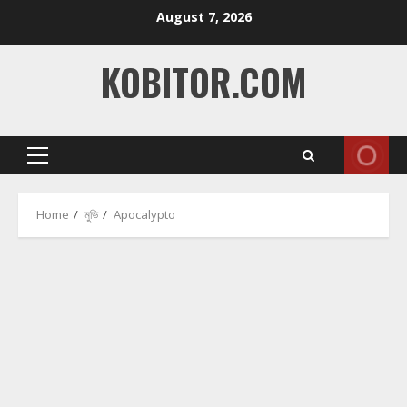
Skip
August 7, 2026
to
content
KOBITOR.COM
Primary
Menu
Home
মুভি
Apocalypto