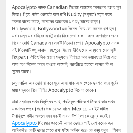
Apocalypto নামক Canadian সিনেমা আমাদের আজকের গল্পের মূল
বিষয়। প্রিয় পাঠক শুরুতেই বলে রাখি Nudity (নগ্নতা) সহ্য করার
ক্ষমতা যাদের আছে, আমাদের আজকের গল্প শুধু তাদের জন্য।
Hollywood, Bollywood এর সিনেমা নিয়ে তো অনেক গল্প হল।
এবার চলুন এর বাহিরের একটু স্বাদ নিয়ে দেখা যাক। আজ আপনাদের জন্য
নিয়ে এসেছি Canada এর একটি সিনেমার গল্প। Apocalypto নামক
এই সিনেমাটি শুধু কানাডা নয়,পুরো সিনেমা ইতিহাসের অন্যতমা সেরা সৃষ্টি
নিঃসন্দেহে। ঐতিহাসিক মায়ান সভ্যতার নির্মমতা আর ভয়াবহাতা নিয়ে এত
অসাধারণ সিনেমা আগে কখনো আসেনি; পরবর্তীতে হয়তো আসবে কি না
সন্দেহ আছে।
চলুন পাঠক আর দেরি না করে ঘুরে আসা যাক আজ থেকে ছয়শত বছর পূর্বের
মায়া সভ্যতা নিয়ে নির্মিত Apocalypto সিনেমা থেকে।
মায়া সম্রাজ্য তখন বিলুপ্তির পথে, প্রতিকূল পরিবেশে টিকে থাকায় তখন
একমাত্র লক্ষ্য।গল্পের শুরু ১৫০০ সালে; Mexico এর ইউকাটাল
উপদ্বিপে গহীন জঙ্গলে বসবাসকারী মায়ান উপদ্বিপ কে কেন্দ্র করেই।
Apocalyp
to
সিনেমার শুরুতেই আমরা দেখতে পাই বেশ কয়েক জন
আদিবাসীর একটি দলের পেতে রাখা ফাঁদে আটকা পরে এক বন্য শুকুর। শিকার