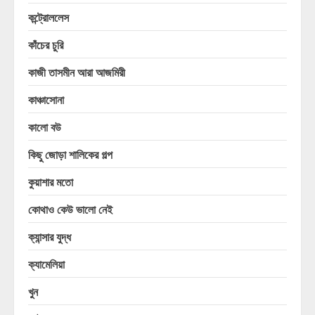
কন্ট্রোললেস
কাঁচের চুরি
কাজী তাসমীন আরা আজমিরী
কাঞ্চাসোনা
কালো বউ
কিছু জোড়া শালিকের গল্প
কুয়াশার মতো
কোথাও কেউ ভালো নেই
ক্যান্সার যুদ্ধ
ক্যামেলিয়া
খুন