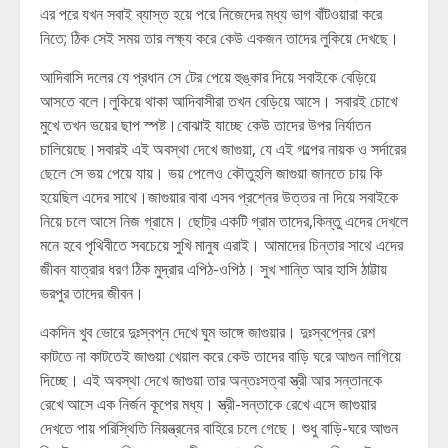
এর পরে যখন সবাই ব্যাস্ত হয়ে পরে নিজেদের মধ্য ভাগ বাঁটওয়ারা করে
নিতে; ঠিক সেই সময় তার লক্ষ্য করে কেউ একজন তাদের লুকিয়ে দেখছে।
আদিবাসি দলের যে প্রধান সে টের পেয়ে হুঙ্কার দিয়ে সবাইকে বেড়িয়ে
আসতে বলে।লুকিয়ে থাকা আদিবাসীরা তখন বেড়িয়ে আসে। সবারই চোখে
মুখে তখন ভয়ের ছাপ স্পষ্ট।বোঝাই যাচ্ছে কেউ তাদের উপর নির্যাতন
চালিয়েছে।সবারই এই অবস্থা দেখে জাগুয়া, যে এই গল্পের নায়ক ও সর্দারের
ছেলে সে ভয় পেয়ে যায়। ভয় পেলেও কৌতুহলি জাগুয়া জানতে চায় কি
হয়েছিল এদের সাথে।জাগুয়ার বাবা এসব প্রশ্নের উত্তর না দিয়ে সবাইকে
নিয়ে চলে আসে নিজ গ্রামে। ছোট্র একটি গ্রাম তাদের,কিন্তু এদের দেখলে
মনে হবে পৃথিবীতে সবচেয়ে সুখি মানুষ এরাই। আমাদের চিন্তার সাথে এদের
জীবন যাত্রার ধরণ ঠিক মুদ্রার এপিঠ-ওপিঠ। সুখ শান্তি আর হাসি ঠাট্টায়
ভরপুর তাদের জীবন।
একদিন খুব ভোরে দুঃস্বপ্ন দেখে ঘুম ভাঙ্গে জাগুয়ার। দুঃস্বপ্নের রেশ
কাটতে না কাটতেই জাগুয়া খেয়াল করে কেউ তাদের বাড়ি ঘরে আগুন লাগিয়ে
দিচ্ছে। এই অবস্থা দেখে জাগুয়া তার অন্তঃসত্বা স্ত্রী আর সন্তানকে
রেখে আসে এক নির্জন কূপের মধ্য। স্ত্রী-সন্তাকে রেখে এসে জাগুয়ার
দেখতে পায় পরিস্থিতি নিয়ন্ত্রনের বাহিরে চলে গেছে। শুধু বাড়ি-ঘরে আগুন