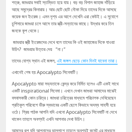
শত্রু, জাগুয়ার সবাই স্তম্ভিত হয়ে যায়। বড় বড় বিশাল জাহাজ দাঁড়িয়ে
আছে সমুদ্রের কিনারায়। আর ছোট ছোট নৌকা দিয়ে তাদের দিকে আসছে
কয়েক জন ইংরেজ। এমন দৃশ্য এর আগে দেখেনি এরা কেউই। এ সুযোগে
চুপিসারে জাগুয়া চলে আসে তার স্ত্রী-সন্তানের কাছে। উদ্ধার করে তিন
জনকে কূপ থেকে।
জাগুয়ার স্ত্রী ইংরেজদের দেখে বলে তাদের কি ওই জাহাজের দিকে যাওয়া
উচিৎ? জাগুয়ার উত্তর দেয় “না।“
তাদের যোগ্য স্থান এই জঙ্গল,
এই জঙ্গল ছেড়ে কোন দিনই যাবেনা তারা।
এখানেই শেষ হয় Apocalypto সিনেমাটি।
Apocalypto মায়া সভ্যতাকে কেন্দ্র করে নির্মিত হলেও এটি একই সাথে
একটি inspirational সিনেমা। এখনে দেখান জাগুয়া আমাদের মাঝেই
বসবাসকারী কোন চরিত্র। জাগুয়া চরিত্রের মাধ্যমে পরিচালক দেখিয়েছেন
প্রতিকূল পরিবেশে ভীরু স্বভাবের একটি ছেলে কিভাবে অদম্য সাহসী হয়ে
ওঠে। প্রিয় পাঠক আপনি যদি এখনো Apocalypto সিনেমাটি না দেখে
থাকেন তাহলে অবশ্যই এখনি আপনার দেখা উচিৎ।
আমদের গল্প যদি আপনাদের ভাললাগে তাহলে অবশ্যই কমেন্ট এর মাধ্যমে