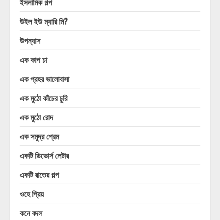
ইসলামিক গল্প
উইল ইউ ম্যারি মি?
উপন্যাস
এক কাপ চা
এক প্রহর ভালোবাসা
এক মুঠো কাঁচের চুরি
এক মুঠো রোদ
এক সমুদ্র প্রেম
একটি ডিভোর্স লেটার
একটি রাতের গল্প
ওহে প্রিয়
কনে বদল