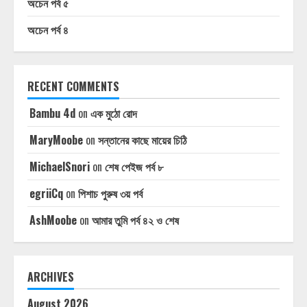
অচেন পর্ব ৫
অচেন পর্ব ৪
RECENT COMMENTS
Bambu 4d
on
এক মুঠো রোদ
MaryMoobe
on
সন্তানের কাছে মায়ের চিঠি
MichaelSnori
on
শেষ পেইজ পর্ব ৮
egriiCq
on
পিশাচ পুরুষ ৩য় পর্ব
AshMoobe
on
আমার তুমি পর্ব ৪২ ও শেষ
ARCHIVES
August 2026