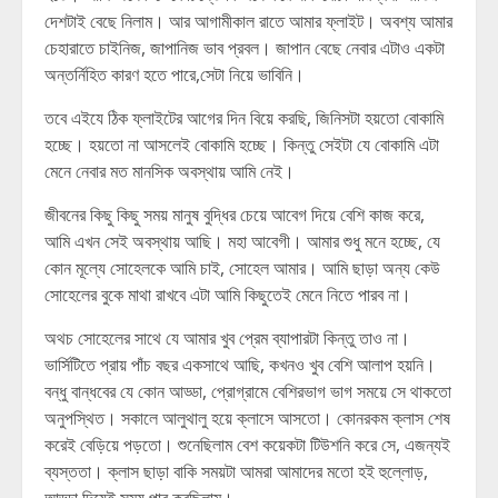
দেশটাই বেছে নিলাম। আর আগামীকাল রাতে আমার ফ্লাইট। অবশ্য আমার
চেহারাতে চাইনিজ, জাপানিজ ভাব প্রবল। জাপান বেছে নেবার এটাও একটা
অন্তর্নিহিত কারণ হতে পারে,সেটা নিয়ে ভাবিনি।
তবে এইযে ঠিক ফ্লাইটের আগের দিন বিয়ে করছি, জিনিসটা হয়তো বোকামি
হচ্ছে। হয়তো না আসলেই বোকামি হচ্ছে। কিন্তু সেইটা যে বোকামি এটা
মেনে নেবার মত মানসিক অবস্থায় আমি নেই।
জীবনের কিছু কিছু সময় মানুষ বুদ্ধির চেয়ে আবেগ দিয়ে বেশি কাজ করে,
আমি এখন সেই অবস্থায় আছি। মহা আবেগী। আমার শুধু মনে হচ্ছে, যে
কোন মূল্যে সোহেলকে আমি চাই, সোহেল আমার। আমি ছাড়া অন্য কেউ
সোহেলের বুকে মাথা রাখবে এটা আমি কিছুতেই মেনে নিতে পারব না।
অথচ সোহেলের সাথে যে আমার খুব প্রেম ব্যাপারটা কিন্তু তাও না।
ভার্সিটিতে প্রায় পাঁচ বছর একসাথে আছি, কখনও খুব বেশি আলাপ হয়নি।
বন্ধু বান্ধবের যে কোন আড্ডা, প্রোগ্রামে বেশিরভাগ ভাগ সময়ে সে থাকতো
অনুপস্থিত। সকালে আলুথালু হয়ে ক্লাসে আসতো। কোনরকম ক্লাস শেষ
করেই বেড়িয়ে পড়তো। শুনেছিলাম বেশ কয়েকটা টিউশনি করে সে, এজন্যই
ব্যস্ততা। ক্লাস ছাড়া বাকি সময়টা আমরা আমাদের মতো হই হুল্লোড়,