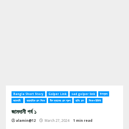
Bangla Short Story
Golper Link
sad golper link
উপন্যাস
জামদানী
ধারাবাহিক গল্প লিংক
নীল ক্যাফের গল্প গ্রুপ
রানিং গল্প
লিংক+রিভিউ
জামদানী পর্ব ১
alamin@12
March 27, 2024
1 min read