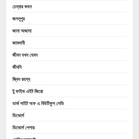
চেম্বার কথন
জলনূপুর
জানা অজানা
জামদানী
জীবন যখন যেমন
জীবনি
জ্বিন রহস্য
টু ফাইভ এইট জিরো
ডার্ক সাইট অফ এ বিউটিফুল লেডি
ডিভোর্স
ডিভোর্স পেপার