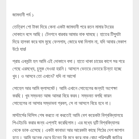
জামদানী পর্ব ১
তেত্রিশ শো টাকা দিয়ে কেনা একটা জামদানী পরে রতন মামার টংয়ের
দোকানে বসে আছি। টেনশনে বারবার আমার নাক ঘামছে। হাতের টিস্যুটা
দিয়ে হালকা করে ঘাম মুছে ফেললাম, জোরে ঘষা দিলাম না, যদি আবার মেকাপ
উঠে যায়!
প্রায় একঘন্টা হল আমি এই দোকানে বসা। হাতে থাকা চায়ের কাপে সর পরে
গেছে এরমধ্যে, চুমুক দেওয়া হয়নি। আসলে ভেতরে ভেতরে চিন্তা হচ্ছে
খুব। ও আসবে তো এখানে? যদি না আসে!
সোহেল আর আমি ক্লাসমেট। আমি এখানে সোহেলের জন্যই অপেক্ষা
করছি। খুব সম্ভবত আজ আমরা বিয়ে করব। সম্ভবত বলছি কারন
সোহেলের না আসার সম্ভাবনা প্রবল, সে না আসলে বিয়ে হবে না।
মাস্টার্সের থিসিস শেষ করতে না করতেই আমি বেশ কয়েকটা বিশ্ববিদ্যালয়ে
পিএইচডি করার জন্য এপ্লাই করেছিলাম। এর মধ্যে দুটি বিশ্ববিদ্যালয়
থেকে ডাক এসেছে। একটা কানাডা আর আরেকটা কাছে পিঠের দেশ জাপান
হতে। আমি অনেক ভেবে চিন্তে কি মনে করে নাক বোচা পরিশ্রমী জাতির