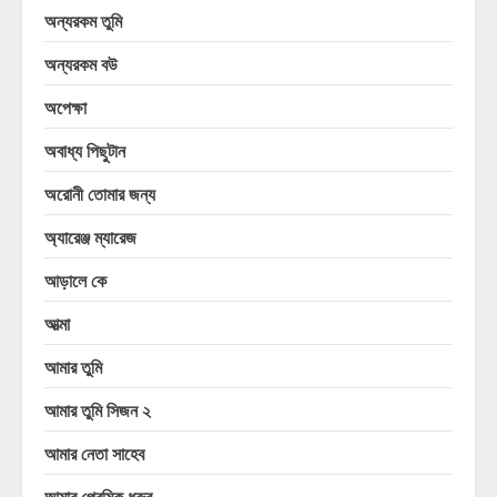
অন্যরকম তুমি
অন্যরকম বউ
অপেক্ষা
অবাধ্য পিছুটান
অরোনী তোমার জন্য
অ্যারেঞ্জ ম্যারেজ
আড়ালে কে
আত্মা
আমার তুমি
আমার তুমি সিজন ২
আমার নেতা সাহেব
আমার প্রেমিক ধ্রুব