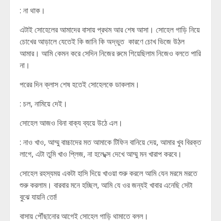
: না থাক।
এটাই সোহেলের আমাদের বাসায় প্রথম আর শেষ আসা। সোহেল গাড়ি নিয়ে
চোখের আড়ালে যেতেই কি জানি কি অদ্ভুত কারণে চোখ ভিজে উঠল
আমার। আমি কেমন করে সেদিন নিজের রুমে গিয়েছিলাম নিজেও বলতে পারি
না।
পরের দিন ক্লাস শেষ হতেই সোহেলকে ডাকলাম।
: চল, নামিয়ে দেই।
সোহেল আজও বিনা বাক্য ব্যয়ে উঠে এল।
: নাও খাও, আম্মু বাচ্চাদের মত আমাকে টিফিন বানিয়ে দেয়, আমার খুব বিরক্ত
লাগে, এটা তুমি খাও প্লিজ, না হলে ব্ক্স দেখে আম্মু মন খারাপ করবে।
সোহেল রহস্যময় একটা হাসি দিয়ে খাওয়া শুরু করলে আমি যেন মরমে মরতে
শুরু করলাম। বারবার মনে হচ্ছিল, আমি যে ওর জন্যই খাবার এনেছি সেটা
বুঝে যায়নি তো!
বাসায় পৌঁছানোর আগেই সোহেল গাড়ি থামাতে বলল।