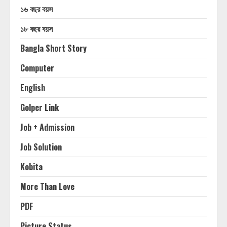
১৬ বছর বয়স
১৮ বছর বয়স
Bangla Short Story
Computer
English
Golper Link
Job + Admission
Job Solution
Kobita
More Than Love
PDF
Picture Status