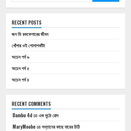
RECENT POSTS
জন ডি রকফেলারের জীবন
খোঁপার ওই গোলাপকাঁটা
অচেন পর্ব ৬
অচেন পর্ব ৫
অচেন পর্ব ৪
RECENT COMMENTS
Bambu 4d
on
এক মুঠো রোদ
MaryMoobe
on
সন্তানের কাছে মায়ের চিঠি