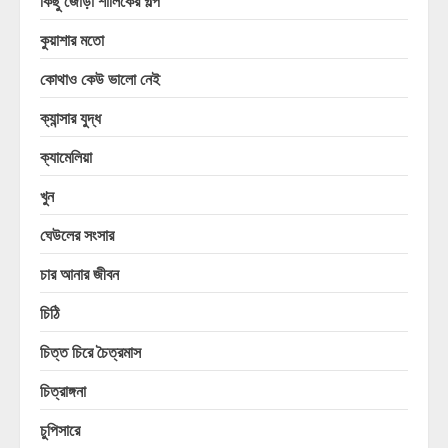
কিছু জোড়া শালিকের গল্প
কুয়াশার মতো
কোথাও কেউ ভালো নেই
ক্যান্সার যুদ্ধ
ক্যামেলিয়া
খুন
ঘেউলের সংসার
চার আনার জীবন
চিঠি
চিত্ত চিরে চৈত্রমাস
চিত্রাঙ্গনা
চুপিসারে