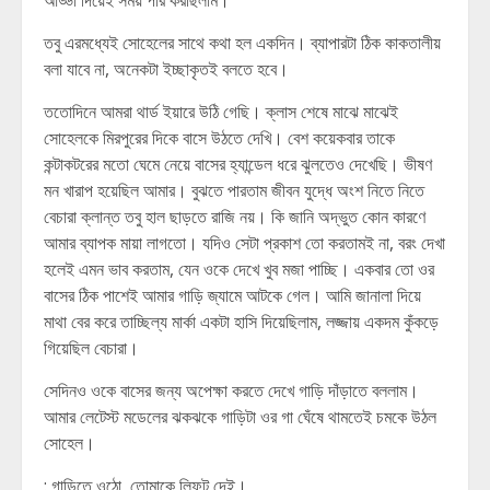
আড্ডা দিয়েই সময় পার করছিলাম।
তবু এরমধ্যেই সোহেলের সাথে কথা হল একদিন। ব্যাপারটা ঠিক কাকতালীয়
বলা যাবে না, অনেকটা ইচ্ছাকৃতই বলতে হবে।
ততোদিনে আমরা থার্ড ইয়ারে উঠি গেছি। ক্লাস শেষে মাঝে মাঝেই
সোহেলকে মিরপুরের দিকে বাসে উঠতে দেখি। বেশ কয়েকবার তাকে
কন্টাকটরের মতো ঘেমে নেয়ে বাসের হ্যান্ডেল ধরে ঝুলতেও দেখেছি। ভীষণ
মন খারাপ হয়েছিল আমার। বুঝতে পারতাম জীবন যুদ্ধে অংশ নিতে নিতে
বেচারা ক্লান্ত তবু হাল ছাড়তে রাজি নয়। কি জানি অদ্ভুত কোন কারণে
আমার ব্যাপক মায়া লাগতো। যদিও সেটা প্রকাশ তো করতামই না, বরং দেখা
হলেই এমন ভাব করতাম, যেন ওকে দেখে খুব মজা পাচ্ছি। একবার তো ওর
বাসের ঠিক পাশেই আমার গাড়ি জ্যামে আটকে গেল। আমি জানালা দিয়ে
মাথা বের করে তাচ্ছিল্য মার্কা একটা হাসি দিয়েছিলাম, লজ্জায় একদম কুঁকড়ে
গিয়েছিল বেচারা।
সেদিনও ওকে বাসের জন্য অপেক্ষা করতে দেখে গাড়ি দাঁড়াতে বললাম।
আমার লেটেস্ট মডেলের ঝকঝকে গাড়িটা ওর গা ঘেঁষে থামতেই চমকে উঠল
সোহেল।
: গাড়িতে ওঠো, তোমাকে লিফট দেই।