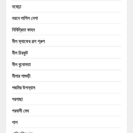
নবোঢ়া
নয়নে লাগিল নেশা
নিবিদ্রিতা কাহন
নীল ক্যাফের গল্প গ্রুপ
নীল চিরকুট
নীল বুনোলতা
নীলার শাশুড়ী
পদ্মমির উপন্যাস
পরগাছা
পরবাসী মেঘ
পাপ