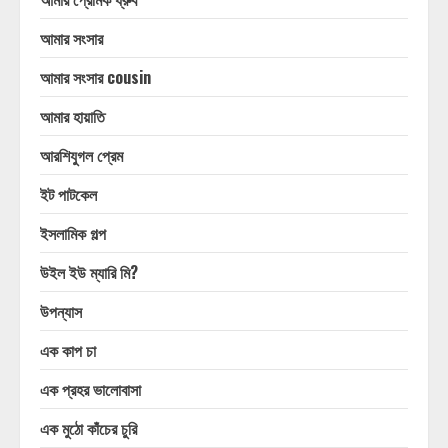
আমার সংসার
আমার সংসার cousin
আমার হায়াতি
আরশিযুগল প্রেম
ইট পাটকেল
ইসলামিক গল্প
উইল ইউ ম্যারি মি?
উপন্যাস
এক কাপ চা
এক প্রহর ভালোবাসা
এক মুঠো কাঁচের চুরি