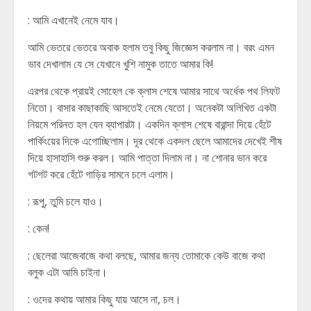
: আমি এখানেই নেমে যাব।
আমি ভেতরে ভেতরে অবাক হলাম তবু কিছু জিজ্ঞেস করলাম না। বরং এমন
ভাব দেখালাম যে সে যেখানে খুশি নামুক তাতে আমার কি!
এরপর থেকে প্রায়ই সোহেল কে ক্লাস শেষে আমার সাথে অর্ধেক পথ লিফট
নিতো। বাসার কাছাকাছি আসতেই নেমে যেতো। অনেকটা অলিখিত একটা
নিয়মে পরিনত হল যেন ব্যাপারটা। একদিন ক্লাস শেষে বারান্দা দিয়ে হেঁটে
পার্কিংয়ের দিকে এগোচ্ছিলাম। দূর থেকে একদল ছেলে আমাদের দেখেই শীষ
দিয়ে হাসাহাসি শুরু করল। আমি পাত্তা দিলাম না। না শোনার ভান করে
গটগট করে হেঁটে গাড়ির সামনে চলে এলাম।
: রূপু, তুমি চলে যাও।
: কেন!
: ছেলেরা আজেবাজে কথা বলছে, আমার জন্য তোমাকে কেউ বাজে কথা
বলুক এটা আমি চাইনা।
: ওদের কথায় আমার কিছু যায় আসে না, চল।