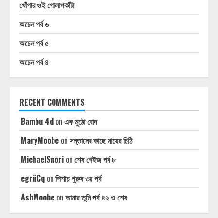
খোঁপার ওই গোলাপকাঁটা
অচেন পর্ব ৬
অচেন পর্ব ৫
অচেন পর্ব ৪
RECENT COMMENTS
Bambu 4d
on
এক মুঠো রোদ
MaryMoobe
on
সন্তানের কাছে মায়ের চিঠি
MichaelSnori
on
শেষ পেইজ পর্ব ৮
egriiCq
on
পিশাচ পুরুষ ৩য় পর্ব
AshMoobe
on
আমার তুমি পর্ব ৪২ ও শেষ