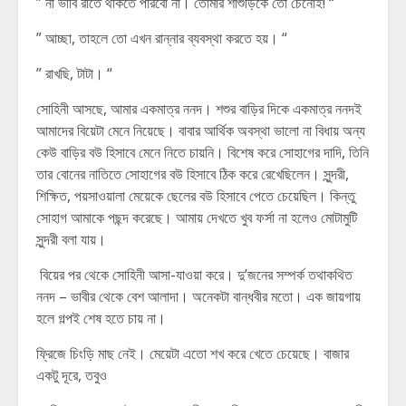
” না ভাবি রাতে থাকতে পারবো না। তোমার শাশুড়িকে তো চেনোই! “
” আচ্ছা, তাহলে তো এখন রান্নার ব্যবস্থা করতে হয়। “
” রাখছি, টাটা। “
সোহিনী আসছে, আমার একমাত্র ননদ। শশুর বাড়ির দিকে একমাত্র ননদই
আমাদের বিয়েটা মেনে নিয়েছে। বাবার আর্থিক অবস্থা ভালো না বিধায় অন্য
কেউ বাড়ির বউ হিসাবে মেনে নিতে চায়নি। বিশেষ করে সোহাগের দাদি, তিনি
তার বোনের নাতিতে সোহাগের বউ হিসাবে ঠিক করে রেখেছিলেন। সুন্দরী,
শিক্ষিত, পয়সাওয়ালা মেয়েকে ছেলের বউ হিসাবে পেতে চেয়েছিল। কিন্তু
সোহাগ আমাকে পছন্দ করেছে। আমায় দেখতে খুব ফর্সা না হলেও মোটামুটি
সুন্দরী বলা যায়।
বিয়ের পর থেকে সোহিনী আসা-যাওয়া করে। দু’জনের সম্পর্ক তথাকথিত
ননদ – ভাবীর থেকে বেশ আলাদা। অনেকটা বান্ধবীর মতো। এক জায়গায়
হলে গল্পই শেষ হতে চায় না।
ফ্রিজে চিংড়ি মাছ নেই। মেয়েটা এতো শখ করে খেতে চেয়েছে। বাজার
একটু দূরে, তবুও