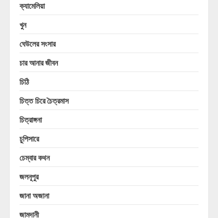
ক্যামেলিয়া
খুন
ঘেউলের সংসার
চার আনার জীবন
চিঠি
চিত্ত চিরে চৈত্রমাস
চিত্রাঙ্গনা
চুপিসারে
চেম্বার কথন
জলনূপুর
জানা অজানা
জামদানী