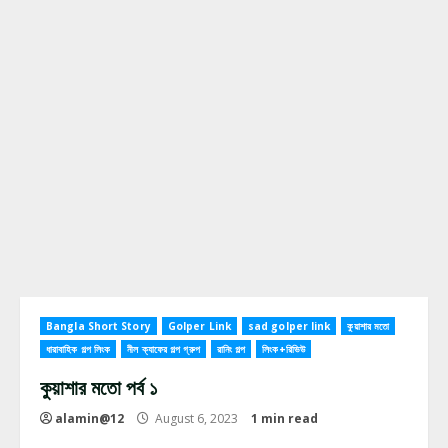
Bangla Short Story
Golper Link
sad golper link
কুয়াশার মতো
ধারাবাহিক গল্প লিংক
নীল ক্যাফের গল্প গ্রুপ
রানিং গল্প
লিংক+রিভিউ
কুয়াশার মতো পর্ব ১
alamin@12
August 6, 2023
1 min read