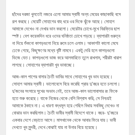
ছাঁদের দরজা খুলতেই নজরে এলো আমার স্বামী অন্য মেয়ের কাছাকাছি বসে
গল্প করছে। মেয়েটি সোহাগের বাহু ধরে ওর দিকে ঝুঁকে আছে। সোহাগ
আমাকে দেখেও না দেখার ভান করলো। মেয়েটার চোখে-মুখে বিরক্তির ছাপ
স্পষ্ট। বেশ কয়েকদিন ধরে ওদের ঘনিষ্ঠতা চোখে পড়ছে। ব্যাপারটা গুরুত্ব
না দিয়ে শুঁকনো কাপড়গুলো নিয়ে রুমে চলে এলাম। আকাশটা কালো মেঘে
ঢেকে গেছে, কিছুক্ষণের মধ্যে বৃষ্টি নামবে। একটু দেরি হলে কাপড়গুলো
ভিজে যেত। কাপড়গুলো ভাজ করে আলমারিতে তুলে রাখলাম, শরীরটা খারাপ
লাগছে। সোহাগের ব্যাপারটা খুব ভাবাচ্ছে।
আজ-কাল পাশের বাসার চৈতী ভাবির সাথে সোহাগের খুব ভাব হয়েছে।
সোহাগ আমার স্বামী। ভালোবেসে বিয়ে করেছি প্রায় দু’বছর হতে চললো।
দু’জনের সংসারে সুখের অভাব নেই, তবে আজ-কাল ভালোবাসার রং ফিকে
হতে শুরু করেছে। যাকে নিজের থেকে বেশি বিশ্বাস করি, সে নিশ্চয়ই
আমাকে ঠকাবে না। এ ধারণা বদ্ধমূল হয়ে গেছিল বিধায় সবকিছু দেখেও না
বোঝার ভান করছিলাম। চৈতী ভাবীর স্বামী বিদেশে থাকে। বছর- দু’বছরে
একবার দেশে বেড়াতে আসে। মাসখানেক থেকে আবার ফিরে যায়। ভাবী
দেখতে খুব সুন্দরী, দেখে বোঝাই যায় না উনার বিয়ে হয়েছে।