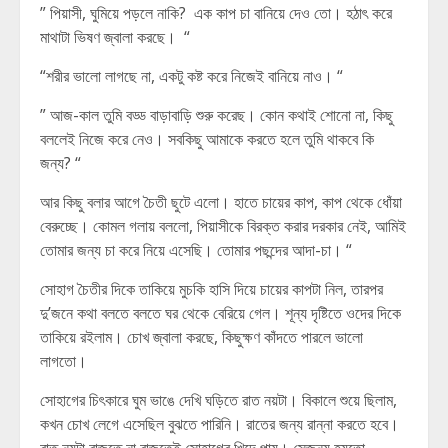
” পিয়াসী, ঘুমিয়ে পড়লে নাকি? এক কাপ চা বানিয়ে দেও তো। হঠাৎ করে
মাথাটা ভিষণ জ্বালা করছে। “
“শরীর ভালো লাগছে না, একটু কষ্ট করে নিজেই বানিয়ে নাও। “
” আজ-কাল তুমি বড্ড বাড়াবাড়ি শুরু করেছ। কোন কথাই শোনো না, কিছু
বললেই নিজে করে নেও। সবকিছু আমাকে করতে হলে তুমি থাকবে কি
জন্য? “
আর কিছু বলার আগে চৈতী ছুটে এলো। হাতে চায়ের কাপ, কাপ থেকে ধোঁয়া
বেরুচ্ছে। কোমল গলায় বললো, পিয়াসীকে বিরক্ত করার দরকার নেই, আমিই
তোমার জন্য চা করে নিয়ে এসেছি। তোমার পছন্দের আদা-চা। “
সোহাগ চৈতীর দিকে তাকিয়ে মুচকি হাসি দিয়ে চায়ের কাপটা নিল, তারপর
দু’জনে কথা বলতে বলতে ঘর থেকে বেরিয়ে গেল। শূন্য দৃষ্টিতে ওদের দিকে
তাকিয়ে রইলাম। চোখ জ্বালা করছে, কিছুক্ষণ কাঁদতে পারলে ভালো
লাগতো।
সোহাগের চিৎকারে ঘুম ভাঙে দেখি ঘড়িতে রাত নয়টা। বিকালে শুয়ে ছিলাম,
কখন চোখ লেগে এসেছিল বুঝতে পারিনি। রাতের জন্য রান্না করতে হবে।