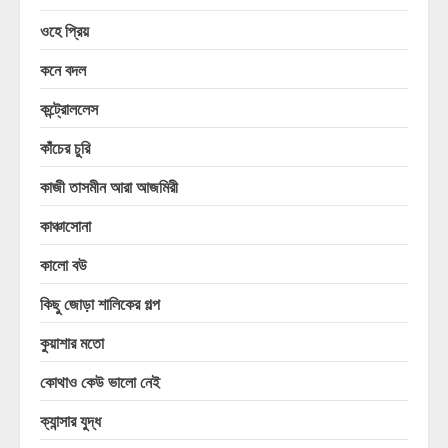
ওহে প্রিয়
কনে বদল
কন্ট্রোললেস
কাঁচের চুরি
কাজী তাসমীন আরা আজমিরী
কাঞ্চাসোনা
কালো বউ
কিছু জোড়া শালিকের গল্প
কুয়াশার মতো
কোথাও কেউ ভালো নেই
ক্যান্সার যুদ্ধ