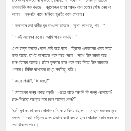
রাত নয়টা বাজতে না বাজতেই সোহাগের খিদে পায়। সেজন্য হয়তো
ডাকাডাকি শুরু করছে। প্রয়োজন ছাড়া আজ-কাল তেমন খোঁজ নেয় না
আমার। ওড়নাটা গায়ে জড়িয়ে ড্রয়িং রুমে গেলাম।
” অবশেষে মহা রানীর ঘুম ভাঙলো তাহলে। ক্ষুধা লেগেছে, খাব। “
” একটু অপেক্ষা করো। আমি খাবার বাড়ছি। “
এখন রান্না করতে গেলে দেরি হয়ে যাবে। ফ্রিজে একজনের খাবার মতো
ভাত আছে, তা-ই আপাতত গরম করে দেবো। সাথে ডিম ভাজা আর
জলপাইয়ের আচার। রাইস কুকারে ভাভ গরম করে দিতে ডিম ভাজতে
গেলাম। মিনিট দশেকের মধ্যে সবকিছু রেডি।
” আরে পিয়াসী, কি করছ?”
” সোহাগের জন্য খাবার বাড়ছি। এতো রাতে আপনি কি জন্য এসেছেন?
রাত-বিরেতে অন্যের ঘরে চলে আসেন কেন?”
চৈতী মুখ কালো করে সোহাগের দিকে তাকিয়ে রইলো। সোহাগ ধমকের সুরে
বললো, ” কেউ বাড়িতে এলে এভাবে কথা বলতে হবে তোমার? কোন দরকারও
তো থাকতে পারে। “