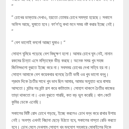
“
” চোখের ডাক্তার দেখাও, হয়তো তোমার চোখে সমস্যা হয়েছে। সকালে
অফিস আছে, ঘুমাতে হবে। ফা’ল’তু কথা শুনে সময় নষ্ট করার ইচ্ছে নেই।
“
” বেশ ভালোই বললে! আচ্ছা ঘুমাও। “
সোহাগ ঘুমিয়ে পড়েছে বেশ কিছুক্ষণ হলো। আমার চোখে ঘুম নেই, নানান
রকমের চিন্তা এসে মস্তিষ্কে ভীড় করছে। অনেক সময় খুব সহজ
জিনিসগুলো বুঝতে ইচ্ছে করে না। সবসময় চোখের দেখা সত্যি হয় না।
সোহাগ আমাকে বেশ কয়েকবার বলেছে চৈতী ভাবী ওর খুব ভালো বন্ধু।
প্রথম দিকে চৈতীর সাথে খুব ভাব ছিল আমার, আমার অযুহাত ধরে বাসায়
আসতো। ঘন্টার পর ঘন্টা গল্প করে কাটাতাম। সোহাগ থাকলে চৈতীর কাজের
তাড়া থাকতো না। এখন বুঝতে পারছি, কত বড় ভুল করেছি। খাল কেটে
কুমির ডেকে এনেছি।
সকালের মিষ্টি রোদ চোখে পড়ছে, ইচ্ছে করলেও চোখ বন্ধ করে রাখার উপায়
নেই। অবশ্য এখনই বিছানা ছেড়ে উঠতে হবে, সকালের নাস্তা রেডি করতে
হবে। চোখ মেলে দেখলাম সোহাগ খুব মনযোগ সহকারে মোবাইলের দিকে