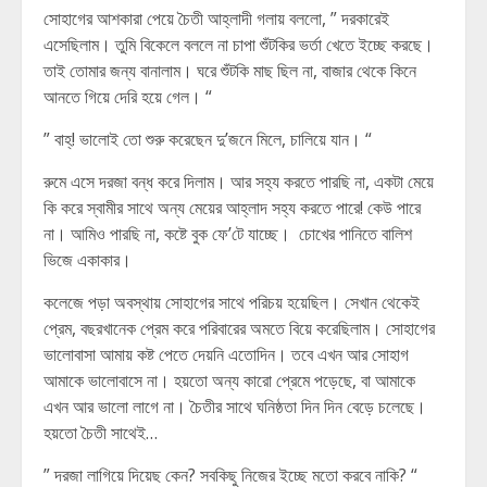
সোহাগের আশকারা পেয়ে চৈতী আহ্লাদী গলায় বললো, ” দরকারেই
এসেছিলাম। তুমি বিকেলে বললে না চাপা শুঁটকির ভর্তা খেতে ইচ্ছে করছে।
তাই তোমার জন্য বানালাম। ঘরে শুঁটকি মাছ ছিল না, বাজার থেকে কিনে
আনতে গিয়ে দেরি হয়ে গেল। “
” বাহ্! ভালোই তো শুরু করেছেন দু’জনে মিলে, চালিয়ে যান। “
রুমে এসে দরজা বন্ধ করে দিলাম। আর সহ্য করতে পারছি না, একটা মেয়ে
কি করে স্বামীর সাথে অন্য মেয়ের আহ্লাদ সহ্য করতে পারে! কেউ পারে
না। আমিও পারছি না, কষ্টে বুক ফে’টে যাচ্ছে। চোখের পানিতে বালিশ
ভিজে একাকার।
কলেজে পড়া অবস্থায় সোহাগের সাথে পরিচয় হয়েছিল। সেখান থেকেই
প্রেম, বছরখানেক প্রেম করে পরিবারের অমতে বিয়ে করেছিলাম। সোহাগের
ভালোবাসা আমায় কষ্ট পেতে দেয়নি এতোদিন। তবে এখন আর সোহাগ
আমাকে ভালোবাসে না। হয়তো অন্য কারো প্রেমে পড়েছে, বা আমাকে
এখন আর ভালো লাগে না। চৈতীর সাথে ঘনিষ্ঠতা দিন দিন বেড়ে চলেছে।
হয়তো চৈতী সাথেই…
” দরজা লাগিয়ে দিয়েছ কেন? সবকিছু নিজের ইচ্ছে মতো করবে নাকি? “