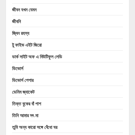
জীবন যখন যেমন
জীবনি
জ্বিন রহস্য
টু ফাইভ এইট জিরো
ডার্ক সাইট অফ এ বিউটিফুল লেডি
ডিভোর্স
ডিভোর্স পেপার
ডেনিম জ্যাকেট
তিক্ত বুকের বাঁ পাশ
তিনি আমার সৎ মা
তুমি অন্য কারো সঙ্গে বেঁধো ঘর