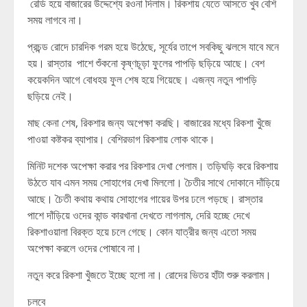
রেডি হয়ে বাজারের উদ্দেশ্যে রওনা দিলাম। রিকশায় যেতে আসতে খুব বেশি
সময় লাগবে না।
প্রচন্ড রোদে চারদিক গরম হয়ে উঠেছে, সূর্যের তাপে সবকিছু ঝলসে যাবে মনে
হয়। রাস্তার পাশে শুঁকনো কৃষ্ণচূড়া ফুলের পাপড়ি ছড়িয়ে আছে। বেশ
কয়েকদিন আগে বোধহয় ফুল শেষ হয়ে গিয়েছে। এজন্য নতুন পাপড়ি
ছড়িয়ে নেই।
মাছ কেনা শেষ, রিকশার জন্য অপেক্ষা করছি। বাজারের মধ্যে রিকশা খুঁজে
পাওয়া কষ্টকর ব্যাপার। বেশিরভাগ রিকশায় লোক থাকে।
মিনিট দশেক অপেক্ষা করার পর রিকশার দেখা পেলাম। তড়িঘড়ি করে রিকশায়
উঠতে যাব এমন সময় সোহাগের দেখা মিললো। চৈতীর সাথে দোকানে দাঁড়িয়ে
আছে। চৈতী কথায় কথায় সোহাগের গায়ের উপর ঢলে পড়ছে। রাস্তার
পাশে দাঁড়িয়ে ওদের কান্ড কারখানা দেখতে লাগলাম, দেরি হচ্ছে দেখে
রিকশাওয়ালা বিরক্ত হয়ে চলে গেছে। কোন যাত্রীর জন্য এতো সময়
অপেক্ষা করলে ওদের পোষাবে না।
নতুন করে রিকশা খুঁজতে ইচ্ছে হলো না। রোদের ভিতর হাঁটা শুরু করলাম।
চলবে