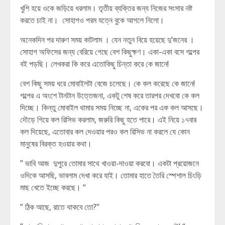
খুশি হয়ে ওকে জড়িয়ে ধরলাম। তৃতীয় ব্যক্তির জন্য নিজের সংসার নষ্ট
করতে চাই না। সোহাগও পরম যত্নে বুকে আগলে নিলো।
অনেকদিন পর দারুণ সময় কাটলাম । যেন নতুন বিয়ে হয়েছে দু’জনের ।
সোহাগ অফিসের জন্য বেরিয়ে গেছে বেশ কিছুক্ষণ। একা-একা বসে গল্পের
বই পড়ছি। লেখকরা কি করে এতোকিছু চিন্তা করে কে জানে!
বেশ কিছু সময় ধরে মোবাইলটা বেজে চলেছে। কে কল করেছে কে জানে!
গল্পের এ অংশে টানটান উত্তেজনা, একটু শেষ করে তারপর দেখবো কে কল
দিচ্ছে। কিন্তু মোবাইল থামার সময় নিচ্ছে না, একের পর এক কল আসছে।
দৌড়ে গিয়ে কল রিসিভ করলাম, জরুরি কিছু হতে পারে। এই নিয়ে ১৭বার
কল দিয়েছে, এতোবার কল দেওয়ার পরও কল রিসিভ না করলে যে কোন
মানুষের বিরক্ত হওয়ার কথা।
” ভাবি আজ দুপুরে তোমার সাথে খাওয়া-দাওয়া করবো। একটা প্রয়োজনে
ওদিকে আসছি, ভাবলাম দেখা করে যাই। তোমার হাতে তৈরি স্পেশাল চিংড়ি
মাছ খেতে ইচ্ছে করছে। “
” ঠিক আছে, রাতে থাকবে তো?”