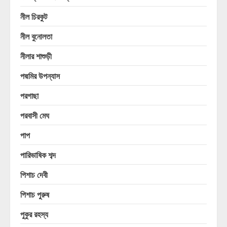
নীল চিরকুট
নীল বুনোলতা
নীলার শাশুড়ী
পদ্মমির উপন্যাস
পরগাছা
পরবাসী মেঘ
পাপ
পারিভাষিক শব্দ
পিশাচ দেবী
পিশাচ পুরুষ
পুকুর রহস্য