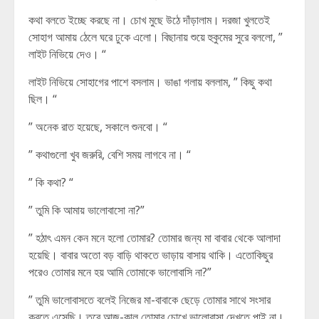
কথা বলতে ইচ্ছে করছে না। চোখ মুছে উঠে দাঁড়ালাম। দরজা খুলতেই
সোহাগ আমায় ঠেলে ঘরে ঢুকে এলো। বিছানায় শুয়ে হুকুমের সুরে বললো, ”
লাইট নিভিয়ে দেও। “
লাইট নিভিয়ে সোহাগের পাশে বসলাম। ভাঙা গলায় বললাম, ” কিছু কথা
ছিল। “
” অনেক রাত হয়েছে, সকালে শুনবো। “
” কথাগুলো খুব জরুরি, বেশি সময় লাগবে না। “
” কি কথা? “
” তুমি কি আমায় ভালোবাসো না?”
” হঠাৎ এমন কেন মনে হলো তোমার? তোমার জন্য মা বাবার থেকে আলাদা
হয়েছি। বাবার অতো বড় বাড়ি থাকতে ভাড়ায় বাসায় থাকি। এতোকিছুর
পরেও তোমার মনে হয় আমি তোমাকে ভালোবাসি না?”
” তুমি ভালোবাসতে বলেই নিজের মা-বাবাকে ছেড়ে তোমার সাথে সংসার
করতে এসেছি। তবে আজ-কাল তোমার চোখে ভালোবাসা দেখতে পাই না।