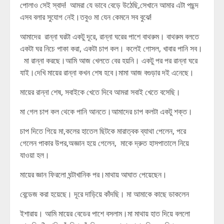
পোলাও সেই স্বাদ! আমরা যে ভাবে বেড়ে উঠেছি,সেখানে আমার এটা পছন্দ
এসব বলার সুযোগ নেই।তবুও মা যেন কেমনে সব বুঝে!
আমাদের রান্না ঘরটা একটু দূরে, রান্না ঘরের পাশে বাথরুম। বাথরুম বলতে
একটা ঘর নিচে পাকা করা, একটা চাপ কল। কলেই গোসল, খাবার পানি সব।
মা রান্না করছে।আমি আজ খেলতে বের হয়নি। একটু পর পর রান্না ঘরে
যাই।দেখি মায়ের রান্না কখন শেষ হবে।মামা আজ বগুড়ার দই এনেছে।
মায়ের রান্না শেষ, সবাইকে খেতে দিবে আমরা সবাই খেতে বসেছি।
মা গেল চাপ কল থেকে পানি আনতে।আমাদের চাপ কলটা একটু শক্ত।
চাপ দিতে গিয়ে মা,কলের হাতেল ছিটকে মারাত্বক ব্যাথা পেলেন, পরে
গেলেন পাকার উপর,অজ্ঞান হয়ে গেলেন, মাকে দ্রুত হাসপাতালে নিয়ে
যাওয়া হল।
মায়ের জ্ঞান ফিরলো ঘন্টাখানিক পর।মাথায় আঘাত পেয়েছেন।
বেন্ডেজ করা হয়েছে। দূরে দাড়িয়ে কাঁদছি। মা আমাকে কাছে ডাকলেন
ইশারায়। আমি মায়ের বেডের পাশে বসলাম।মা মাথায় হাত দিয়ে বললো