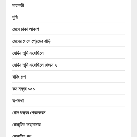
মায়াবতী
মুভি
মেঘে ঢাকা আকাশ
মেঘের দেশে প্রেমের বাড়ি
যেদিন তুমি এসেছিলে
যেদিন তুমি এসেছিলে সিজন ২
রানিং গল্প
রুম নম্বর ৯০৯
রূপকথা
রোদ শুভ্রর প্রেমকথন
রোমান্টিক অত্যাচার
রোমান্টিক গল্প