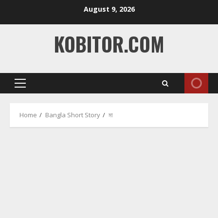
Skip
August 9, 2026
to
content
KOBITOR.COM
Primary
Menu
Home
Bangla Short Story
মা