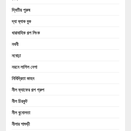
দ্বিতীয় পুরুষ
দ্যা ব্লাক বুক
ধারাবাহিক গল্প লিংক
নবনী
নবোঢ়া
নয়নে লাগিল নেশা
নিবিদ্রিতা কাহন
নীল ক্যাফের গল্প গ্রুপ
নীল চিরকুট
নীল বুনোলতা
নীলার শাশুড়ী