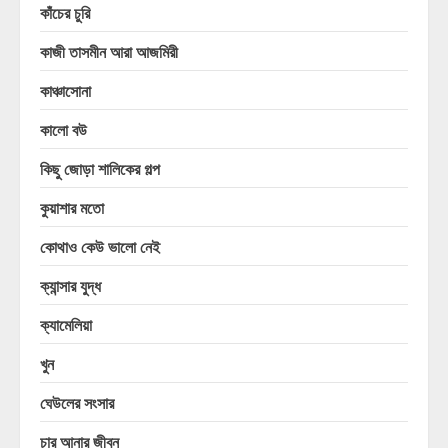
কাঁচের চুরি
কাজী তাসমীন আরা আজমিরী
কাঞ্চাসোনা
কালো বউ
কিছু জোড়া শালিকের গল্প
কুয়াশার মতো
কোথাও কেউ ভালো নেই
ক্যান্সার যুদ্ধ
ক্যামেলিয়া
খুন
ঘেউলের সংসার
চার আনার জীবন