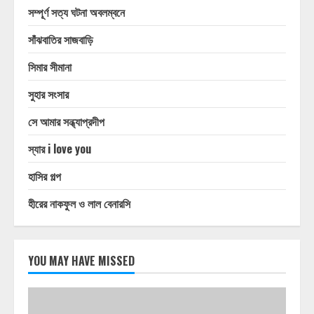
সম্পূর্ণ সত্য ঘটনা অবলম্বনে
সাঁঝবাতির সাজবাড়ি
সিমার সীমানা
সুহার সংসার
সে আমার সন্ধ্যাপ্রদীপ
স্যার i love you
হাসির গল্প
হীরের নাকফুল ও লাল বেনারসি
YOU MAY HAVE MISSED