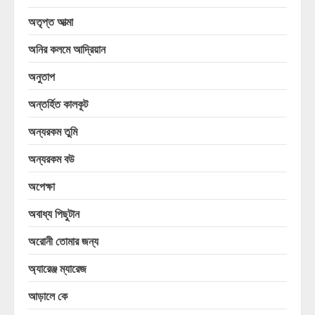
অতৃপ্ত আত্মা
অনির কলমে আদ্রিয়ান
অনুতাপ
অন্তর্হিত কালকূট
অন্যরকম তুমি
অন্যরকম বউ
অপেক্ষা
অবাধ্য পিছুটান
অরোনী তোমার জন্য
অ্যারেঞ্জ ম্যারেজ
আড়ালে কে