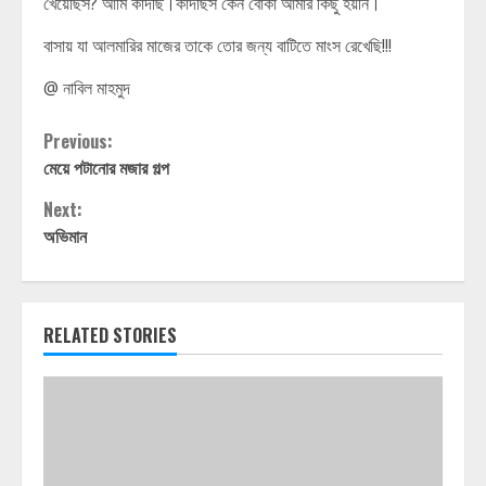
খেয়েছিস? আমি কাঁদছি।কাঁদছিস কেন বোকা আমার কিছু হয়নি।
বাসায় যা আলমারির মাজের তাকে তোর জন্য বাটিতে মাংস রেখেছি!!!
@ নাবিল মাহমুদ
Continue
Previous:
মেয়ে পটানোর মজার গল্প
Reading
Next:
অভিমান
RELATED STORIES