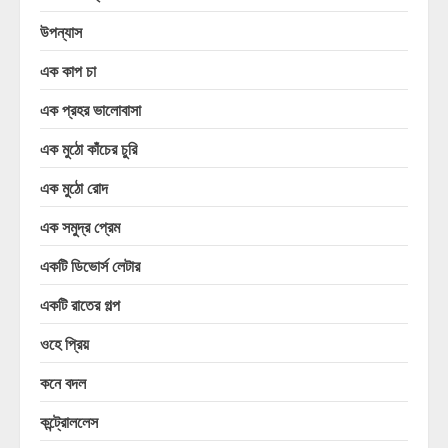
উপন্যাস
এক কাপ চা
এক প্রহর ভালোবাসা
এক মুঠো কাঁচের চুরি
এক মুঠো রোদ
এক সমুদ্র প্রেম
একটি ডিভোর্স লেটার
একটি রাতের গল্প
ওহে প্রিয়
কনে বদল
কন্ট্রোললেস