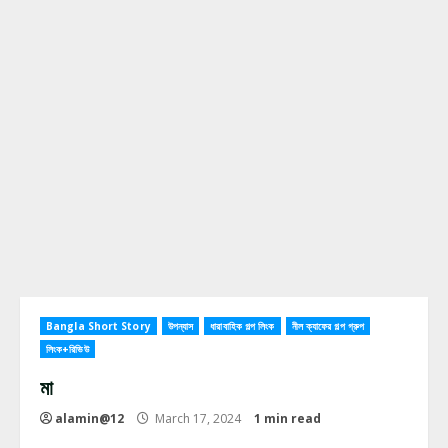
Bangla Short Story
উপন্যাস
ধারাবাহিক গল্প লিংক
নীল ক্যাফের গল্প গ্রুপ
লিংক+রিভিউ
মা
alamin@12
March 17, 2024
1 min read