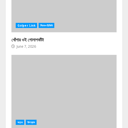
Golper Link
লিংক+রিভিউ
খোঁপার ওই গোলাপকাঁটা
June 7, 2026
অচেন
উপন্যাস