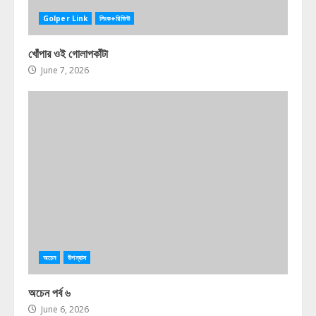
Golper Link
লিংক+রিভিউ
খোঁপার ওই গোলাপকাঁটা
June 7, 2026
অচেন
উপন্যাস
অচেন পর্ব ৬
June 6, 2026