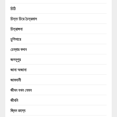
চিঠি
চিত্ত চিরে চৈত্রমাস
চিত্রাঙ্গনা
চুপিসারে
চেম্বার কথন
জলনূপুর
জানা অজানা
জামদানী
জীবন যখন যেমন
জীবনি
জ্বিন রহস্য