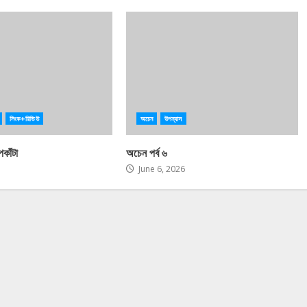
লিংক+রিভিউ
অচেন
উপন্যাস
কাঁটা
অচেন পর্ব ৬
June 6, 2026