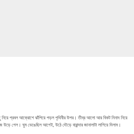
ছু নিয়ে প্রবল আক্রোশে ঝাঁপিয়ে পড়ল পৃথিবীর উপর। তীব্র আলো আর বিকট নিনাদ নিয়ে
উড়ে গেল। ঘুম ভেঙেছিল আগেই, উঠে দৌড়ে বারান্দার জানালাটা লাগিয়ে দিলাম।