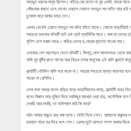
অদ্ভুত ধরনের মানুষ ছিলেন। বাইরে বের হতেন না খুব একটা, কারো সাথে মি
খোঁজখবর করতে এসে দেখেন দেয়ালে দেয়ালে অদ্ভুত সব সাইন আর ছবি আঁকা
চুনকাম করে আবার ভাড়া দেন।
এরপর থেকেই এখানে অদ্ভুত সব ঘটনা ঘটতে থাকে। কোনো ভাড়াটিয়াই দ
সবচেয়ে ভয়ংকর ঘটনাটি ঘটে এক ছোট ফ্যামিলির সাথে। বাবা মা তাদের দ
পুলিশ এসে দরজা ভাঙে। বাড়ির ভেতর দু মেয়ের মৃতদেহ পাওয়া যায়।
এলাকায় বেশ আলোড়ন ফেলে ঘটনাটি। কিন্তু কেস আনসলভড থেকে যায়, র
নাকি খুব বৃষ্টির রাতে পাশের আর নিচের তলার মানুষেরা এই খালি ফ্ল্যাটে
ফ্ল্যাটটি বেশিদিন খালি পরে থাকে না। শহরের সবচেয়ে ব্যস্ত জায়গায় ব
পারেন না বেশিদিন।
এসব কথা আব্বা শুনেন বাড়ির অন্য ভাড়াটিয়াদের কাছে, ফ্ল্যাটটি ভাড়া 
বলেন বিজ্ঞান আর যুক্তি দিয়ে সবকিছুর ব্যাখ্যা দেয়া যায়, অলৌকি
দেখছি আর শুনছি, তা অবিশ্বাস করি কি করে?
হঠাৎ আবার প্রচন্ড ঝড় শুরু হলো। লাইট নিভে গেল। আমাদের বারান্দার 
চারহাত পায়ে ভর দিয়ে বসে গেল। এরপর ছুটে আসতে লাগল আমার দিক