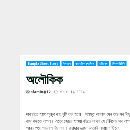
Bangla Short Story
উপন্যাস
ধারাবাহিক গল্প লিংক
রানিং গল্প
লিংক+রিভিউ
অলৌকিক
alamin@12
March 14, 2024
মাঝরাতে হঠাৎ প্রচুর ঝড় বৃষ্টি শুরু হলো। সমস্ত আকাশ যেন তার সব কি
বাজ পড়তে লাগল। এতো জোরে হাওয়া বইতে লাগল যে টেবিলের সব কাগজ 
আবার শুয়ে পড়লাম বিছানায়। বারান্দার দরজা আগেই লাগানো ছিলো।