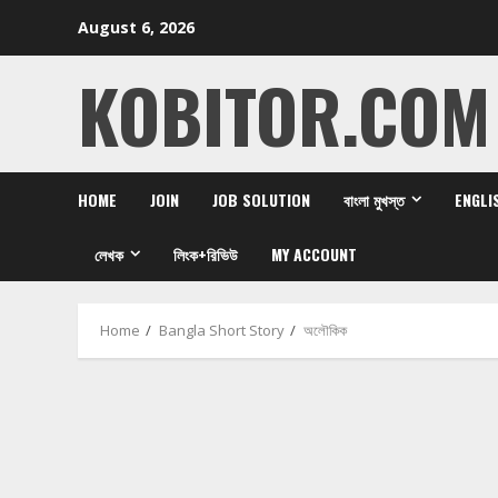
Skip
August 6, 2026
to
content
KOBITOR.COM
HOME
JOIN
JOB SOLUTION
বাংলা মুখস্ত
ENGLI
লেখক
লিংক+রিভিউ
MY ACCOUNT
Home
Bangla Short Story
অলৌকিক