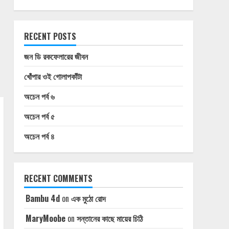
RECENT POSTS
জন ডি রকফেলারের জীবন
খোঁপার ওই গোলাপকাঁটা
অচেন পর্ব ৬
অচেন পর্ব ৫
অচেন পর্ব ৪
RECENT COMMENTS
Bambu 4d
on
এক মুঠো রোদ
MaryMoobe
on
সন্তানের কাছে মায়ের চিঠি