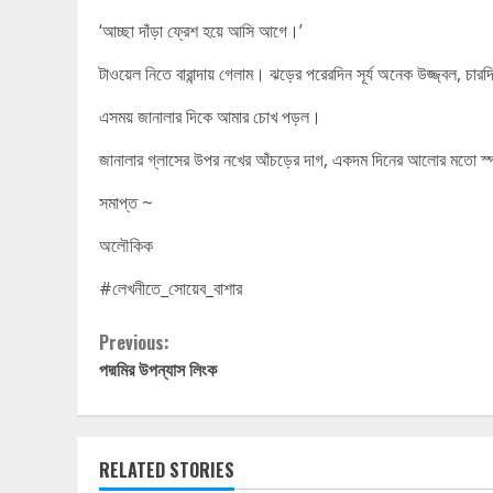
‘আচ্ছা দাঁড়া ফ্রেশ হয়ে আসি আগে।’
টাওয়েল নিতে বারান্দায় গেলাম। ঝড়ের পরেরদিন সূর্য অনেক উজ্জ্বল, 
এসময় জানালার দিকে আমার চোখ পড়ল।
জানালার গ্লাসের উপর নখের আঁচড়ের দাগ, একদম দিনের আলোর মতো স্প
সমাপ্ত ~
অলৌকিক
#লেখনীতে_সোয়েব_বাশার
Continue
Previous:
পদ্মমির উপন্যাস লিংক
Reading
RELATED STORIES