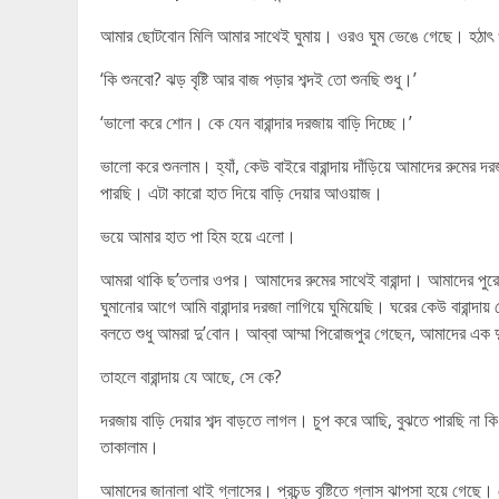
আমার ছোটবোন মিলি আমার সাথেই ঘুমায়। ওরও ঘুম ভেঙে গেছে। হঠাৎ ও
‘কি শুনবো? ঝড় বৃষ্টি আর বাজ পড়ার শব্দই তো শুনছি শুধু।’
‘ভালো করে শোন। কে যেন বারান্দার দরজায় বাড়ি দিচ্ছে।’
ভালো করে শুনলাম। হ্যাঁ, কেউ বাইরে বারান্দায় দাঁড়িয়ে আমাদের রুমের 
পারছি। এটা কারো হাত দিয়ে বাড়ি দেয়ার আওয়াজ।
ভয়ে আমার হাত পা হিম হয়ে এলো।
আমরা থাকি ছ’তলার ওপর। আমাদের রুমের সাথেই বারান্দা। আমাদের পুরো বা
ঘুমানোর আগে আমি বারান্দার দরজা লাগিয়ে ঘুমিয়েছি। ঘরের কেউ বারান্দ
বলতে শুধু আমরা দু’বোন। আব্বা আম্মা পিরোজপুর গেছেন, আমাদের এক দু
তাহলে বারান্দায় যে আছে, সে কে?
দরজায় বাড়ি দেয়ার শব্দ বাড়তে লাগল। চুপ করে আছি, বুঝতে পারছি
তাকালাম।
আমাদের জানালা থাই গ্লাসের। প্রচন্ড বৃষ্টিতে গ্লাস ঝাপসা হয়ে গে