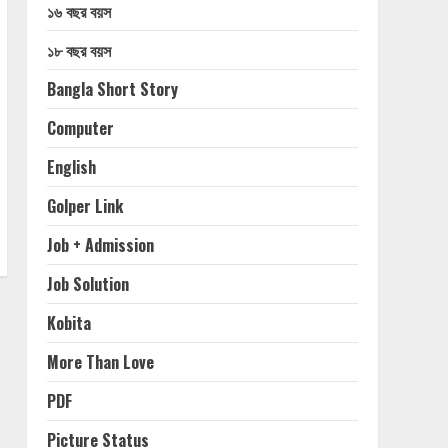
১৬ বছর বয়স
১৮ বছর বয়স
Bangla Short Story
Computer
English
Golper Link
Job + Admission
Job Solution
Kobita
More Than Love
PDF
Picture Status