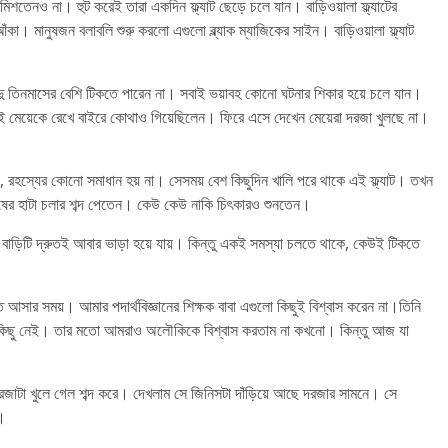
শতেনও না। হুট করেই তারা একদিন ফ্ল্যাট ছেড়ে চলে যান। বাড়িওয়ালা ফ্ল্যাটের
। মানুষজন বলাবলি শুরু করলো এগুলো ব্ল্যাক ম্যাজিকের সাইন। বাড়িওয়ালা ফ্ল্যাট
ু তিনমাসের বেশি টিকতে পারেন না। সবাই ভয়াবহ কোনো ঘটনার শিকার হয়ে চলে যান।
ুই মেয়েকে রেখে বাইরে কোথাও গিয়েছিলেন। ফিরে এসে দেখেন মেয়েরা দরজা খুলছে না।
হস্যের কোনো সমাধান হয় না। সেসময় বেশ কিছুদিন খালি পরে থাকে এই ফ্ল্যাট। তখন
 মানুষের হাটা চলার শব্দ পেতেন। কেউ কেউ নাকি চিৎকারও শুনতেন।
লে বাড়িটি দ্রুতই আবার ভাড়া হয়ে যায়। কিন্তু একই সমস্যা চলতে থাকে, কেউই টিকতে
নিতে আসার সময়। আমার পদার্থবিজ্ঞানের শিক্ষক বাবা এগুলো কিছুই বিশ্বাস করেন না।তিনি
ক বলে কিছু নেই। তার মতো আমরাও অলৌকিকে বিশ্বাস করতাম না কখনো। কিন্তু আজ যা
দরজাটা খুলে গেল শব্দ করে। দেখলাম সে জিনিসটা দাঁড়িয়ে আছে দরজার সামনে। সে
ে।