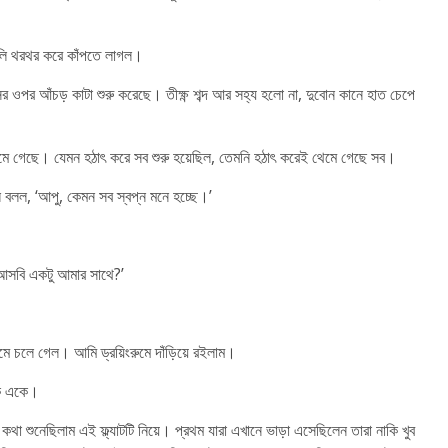
মিলি থরথর করে কাঁপতে লাগল।
র ওপর আঁচড় কাটা শুরু করেছে। তীক্ষ্ণ শব্দ আর সহ্য হলো না, দুবোন কানে হাত চেপে
থেমে গেছে। যেমন হঠাৎ করে সব শুরু হয়েছিল, তেমনি হঠাৎ করেই থেমে গেছে সব।
বলল, ‘আপু, কেমন সব স্বপ্ন মনে হচ্ছে।’
ই আসবি একটু আমার সাথে?’
ুমে চলে গেল। আমি ড্রয়িংরুমে দাঁড়িয়ে রইলাম।
কে একে।
া শুনেছিলাম এই ফ্ল্যাটটি নিয়ে। প্রথম যারা এখানে ভাড়া এসেছিলেন তারা নাকি খুব