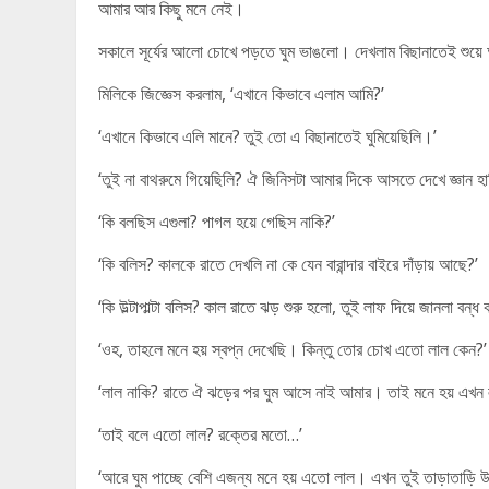
আমার আর কিছু মনে নেই।
সকালে সূর্যের আলো চোখে পড়তে ঘুম ভাঙলো। দেখলাম বিছানাতেই শুয়
মিলিকে জিজ্ঞেস করলাম, ‘এখানে কিভাবে এলাম আমি?’
‘এখানে কিভাবে এলি মানে? তুই তো এ বিছানাতেই ঘুমিয়েছিলি।’
‘তুই না বাথরুমে গিয়েছিলি? ঐ জিনিসটা আমার দিকে আসতে দেখে জ্ঞান হ
‘কি বলছিস এগুলা? পাগল হয়ে গেছিস নাকি?’
‘কি বলিস? কালকে রাতে দেখলি না কে যেন বারান্দার বাইরে দাঁড়ায় আছে?’
‘কি উল্টাপাল্টা বলিস? কাল রাতে ঝড় শুরু হলো, তুই লাফ দিয়ে জানলা বন্ধ 
‘ওহ, তাহলে মনে হয় স্বপ্ন দেখেছি। কিন্তু তোর চোখ এতো লাল কেন?’
‘লাল নাকি? রাতে ঐ ঝড়ের পর ঘুম আসে নাই আমার। তাই মনে হয় এখন
‘তাই বলে এতো লাল? রক্তের মতো…’
‘আরে ঘুম পাচ্ছে বেশি এজন্য মনে হয় এতো লাল। এখন তুই তাড়াতাড়ি উঠে