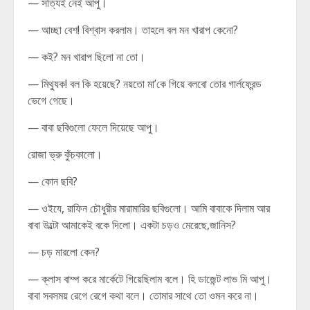
— সত্যিই নেই আপু।
— আচ্ছা বেশ! বিশ্বাস করলাম। তাহলে বল মন খারাপ কেনো?
— কই? মন খারাপ ছিলো না তো।
— মিথ্যুক! বল কি হয়েছে? নয়তো মা’কে গিয়ে বলবো তোর গার্লফ্রেন্ড
ভেগে গেছে।
— বাবা ছবিগুলো ফেলে দিয়েছে আপু।
রোজা ভ্রু কুঁচকালো।
— কোন ছবি?
— ওইযে, রাফিন চৌধুরীর মারামারির ছবিগুলো। আমি বাবাকে দিলাম আর
বাবা উল্টো আমাকেই বকে দিলো। একটা চড়ও মেরেছে,জানিস?
— চড় মারলো কেন?
— ক্লাস বাম্প করে মার্কেটে গিয়েছিলাম বলে। হি ডাজেন্ট লাভ মি আপু।
বাবা সবসময় রেগে রেগে কথা বলে। তোমার সাথে তো ওমন করে না।