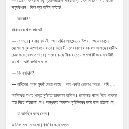
— তোকে কি আমি শুধু প্রবলেমগুলো বলার জন্য টাকা দিচ্ছি? আই ওয়ান্ট
সল্যুউশান। কিল দ্যা রাদিব বাস্টার্ড।
— ভভভাই?
রাফিন রেগে তাকাতেই।
— না মানে। সবার নজরই এখন রাদিব আহমেদের উপর। ওকে মারলে
দেশের মানুষ আগুণ হয়ে যাবে। বিরোধী দলের চাপে সরকারও আমাদের সাইড
চেঞ্জ করে ফেলতে পারে। ওদের কাছে টাকার চেয়ে ক্ষমতা টিকিয়ে রাখাটাই
আগে। তাই বলছিলাম কি….
— কি বলছিলি?
— রাদিবের একটা সুন্দরী মেয়ে আছে। আর একটা ছেলেও আছে। যদি …..
আসিফের কথায় শান্ত দৃষ্টিতে তাকালো রাফিন। জানালার পাশে গিয়ে পকেটে
হাত দিয়ে দাঁড়ালো সে। অন্ধকার আকাশে দৃষ্টিনিবদ্ধ করে বলে উঠলো সে,
— যা ভাবছিস করে ফেল।
আসিফ মাথা নাড়লো। বিরবির করে বললো,