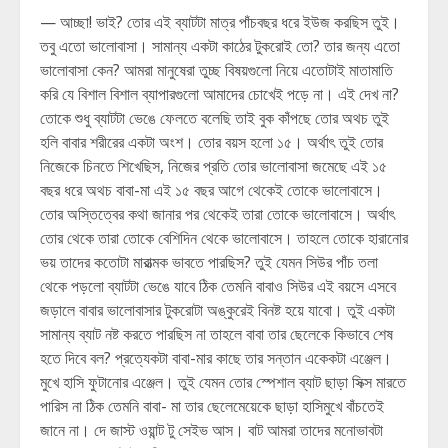
— আচ্ছা! ভাই? তোর এই ব্যাটটা মাত্র পাঁচবছর ধরে ইউজ করছিস তুই।
তবু এতো ভালোবাসা। সামান্য একটা কাঠের টুকরোই তো? তার জন্য এতো
ভালোবাসা কেন? আমরা মানুষেরা তুচ্ছ বিষয়গুলো নিয়ে এতোটাই মাতামাতি
করি যে বিশাল বিশাল ব্যাপারগুলো আমাদের চোখেই পড়ে না। এই দেখ না?
তোকে শুধু ব্যাটটা ভেঙে ফেলতে বলেছি তাই বুক কাঁপছে তোর অথচ তুই
হলি বাবার শরীরের একটা অংশ। তোর বয়স হলো ১৫। অর্থাৎ তুই তোর
নিজেকে চিনতে শিখেছিস, নিজের প্রতি তোর ভালোবাসা জমেছে এই ১৫
বছর ধরে অথচ বাবা-মা এই ১৫ বছর আগে থেকেই তোকে ভালোবাসে।
তোর অস্তিত্বের কথা জানার পর থেকেই তারা তোকে ভালোবাসে। অর্থাৎ
তোর থেকে তারা তোকে বেশিদিন থেকে ভালোবাসে। তাহলে তোকে হারানোর
ভয় তাদের কতোটা মারাত্মক ভাবতে পারছিস? তুই যেমন সিউর পাঁচ তলা
থেকে পড়লো ব্যাটটা ভেঙে যাবে ঠিক তেমনি বাবাও সিউর এই বয়সে এসবে
জড়ালে বাবার ভালোবাসার টুকরোটা অঙ্কুরেই বিনষ্ট হয়ে যাবো। তুই একটা
সামান্য ব্যাট নষ্ট করতে পারছিস না তাহলে বাবা তার ছেলেকে কিভাবে শেষ
হতে দিবে বল? প্রত্যেকটা বাবা-মার কাছে তার সন্তান একেকটা এঞ্জেল।
মুখে হাসি ফুটানোর এঞ্জেল। তুই যেমন তোর স্পেশাল ব্যাট ছাড়া সিক্স মারতে
পারিস না ঠিক তেমনি বাবা- মা তার ছেলেমেয়েকে ছাড়া হাসিমুখে বাঁচতেই
জানে না। দে জাস্ট ওয়ান্ট টু সেইভ আস। বাট আমরা তাদের মনোভাবটা