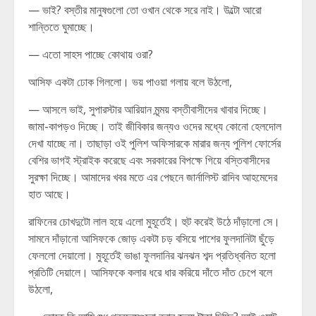
— ভাই? বস্তীর মানুষগুলো তো ওখান থেকে সরে নাই। উল্টো আরো
শান্তিতে ঘুমাচ্ছে।
— এতো সাহস পাচ্ছে কোথায় ওরা?
আসিফ একটা ঢোক গিললো। ভয় পাওয়া গলায় বলে উঠলো,
— আসলে ভাই, সুপারস্টার আরিয়ান মৃন্ময় বস্তীবাসীদের খাবার দিচ্ছে।
জামা-কাপড়ও দিচ্ছে। তাই জীবিকার জন্যও ওদের মধ্যে কোনো হেলদোল
দেখা যাচ্ছে না। তাছাড়া ওই পুলিশ অফিসারকে মারার জন্য পুলিশ ফোর্সের
বেশির ভাগই স্ট্রাইক করেছে এবং সরকারের বিপক্ষে গিয়ে বস্তিবাসীদের
সুরক্ষা দিচ্ছে। আমাদের খবর মতে এর পেছনে জার্নালিস্ট রাদিব আহমেদের
হাত আছে।
রাফিনের চোখদুটো লাল হয়ে এলো মুহূর্তেই। হুট করেই উঠে দাঁড়ালো সে।
সামনে দাঁড়ানো আসিফকে জোড় একটা চড় বসিয়ে পাশের ফুলদানিটা ছুঁড়ে
ফেললো দেয়ালো। মুহূর্তেই ভাঙা ফুলদানির ঝনঝন শব্দ প্রতিধ্বনিত হলো
প্রতিটি দেয়ালে। আসিফকে কলার ধরে ধার করিয়ে দাঁতে দাঁত চেপে বলে
উঠলো,