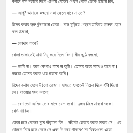
কথাটা বলে দরজার দিকে এগিয়ে যেতেই পেছন থেকে ডেকে উঠলো রিদ,
— আপু? আমাকে কখনো একা ফেলে যাবে না তো?
রিদের কথায় ভ্রু কুঁচকালো রোজা। ঘাড় ঘুড়িয়ে পেছনে তাকিয়ে হালকা হেসে
বলে উঠলো,
— কোথায় যাবো?
রোজা তাকাতেই মাথা নিচু করে নিলো রিদ। ধীর কন্ঠে বললো,
— জানি না। তবে কোথাও যাবে না তুমি। তোমার বরের সাথেও যাবে না।
নয়তো তোমার বরকে ধরে মারবো আমি।
রিদের কথায় হেসে উঠলো রোজা। হাসতে হাসতেই নিচের দিকে হাঁটা দিলো
সে। যাওয়ার সময় বললো,
— বেশ তো! আমিও তোর সাথে যোগ হবো। দুজন মিলে মারবো ওকে।
রেডি থাকিস।
রোজা চলে যেতেই ঘুরে দাঁড়ালো রিদ। সত্যিই রোজার বরকে মারবে সে। ওর
বোনকে নিয়ে চলে গেলে সে একা কি করে থাকবে? সব বিষয়গুলো এতো