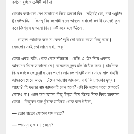
কখনো বুঝতে চেষ্টাই করি না।
রোজার কথাগুলো বেশ মনোযোগ দিয়ে শুনলো রিদ। সত্যিই তো, বাবা ওয়ান্টস্
টু সেইভ হিম। কিন্তু রিদ কতোটা বাজে ভাবলো বাবাকে! কথাটা ভেবেই ফুস
করে নিঃশ্বাস ছাড়লো রিদ। ফট করে বলে উঠলো,
— তাহলে তোমাকে বকে না কেন? তুমি তো আরো কতো কিছু করো।
সেগুলোর সবই তো জানে বাবা…তবুও!
রোজা এবার রেলিং থেকে নেমে দাঁড়ালো। রেলিং এ ঠেস দিয়ে একবার
আকাশের দিকে তাকালো সে। অসম্ভব সুন্দর চাঁদ উঠেছে আজ। চারদিকে
কি ঝকঝকে জোস্ন্যা! ছাদের পাশের জামরুল গাছটি সাদার মাঝে লাল বাহারী
জামরুলে ছেয়ে আছে। চাঁদের আলোয় জামরুল, বাহ! কি চমৎকার দৃশ্য।
আচ্ছা?এই ফলের নাম জামরুলই কেন হলো? এটা কি জামের মতো দেখতে?
মোটেও না। এমন অগোছালো কিছু চিন্তা নিয়ে রিদের দিকে ফিরে তাকালো
রোজা। কিছুক্ষণ ভ্রু কুঁচকে তাকিয়ে থেকে বলে উঠলো,
— তোর হাতের ফোনের দাম কতো?
— পঞ্চান্ন হাজার। কেনো?