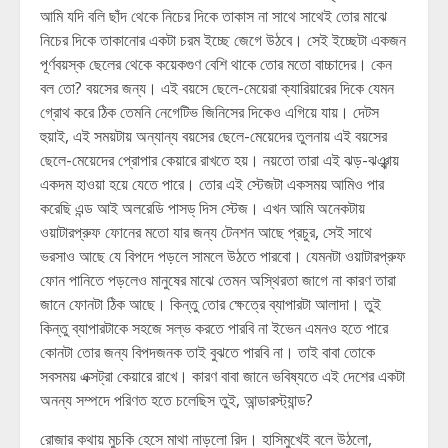
আমি যদি বলি ছাঁদ থেকে নিচের দিকে তাকাস না সাথে সাথেই তোর মাঝে
নিচের দিকে তাকানোর একটা চরম ইচ্ছে জেগে উঠবে। সেই ইচ্ছেটা একজন
পূর্ণবয়স্ক ছেলের থেকে কয়েকগুণ বেশি থাকে তোর মতো বাচ্চাদের। কেন
বল তো? বয়সের জন্য। এই বয়সে ছেলে-মেয়েরা ক্যারিয়ারের দিকে যেমন
গ্রোথ করে ঠিক তেমনি নেগেটিভ জিনিসের দিকেও এগিয়ে যায়। দেটস
হুয়াই, এই সময়টায় অন্যান্য বয়সের ছেলে-মেয়েদের তুলনায় এই বয়সের
ছেলে-মেয়েদের প্রোপার কেয়ারে রাখতে হয়। নয়তো তারা এই ঝড়-ঝঞ্ঝায়
একদম হাওয়া হয়ে যেতে পারে। তোর এই স্টেজটা একসময় আমিও পার
করেছি এন্ড আই অলরেডি পাসড্ দিস স্টেজ। এখন আমি অনেকটায়
ওয়াটারপ্রুফ ফোনের মতো যার জন্য টেনশন আছে প্রচুর, সেই সাথে
ভরসাও আছে যে বিপদে পড়লে সামলে উঠতে পারবো। যেমনটা ওয়াটারপ্রুফ
ফোন পানিতে পড়লেও মানুষের মাঝে তেমন অস্থিরতা জাগে না কারণ তারা
জানে ফোনটা ঠিক আছে। কিন্তু তোর ক্ষেত্রে ব্যাপারটা আলাদা। তুই
কিন্তু ব্যাপারটাকে সহজে সল্ভ করতে পারবি না ইভেন এমনও হতে পারে
কোনটা তোর জন্য বিপদজনক তাই বুঝতে পারবি না। তাই বাবা তোকে
সবসময় এক্সট্রা কেয়ারে রাখে। কারণ বাবা জানে ভবিষ্যতে এই দেশের একটা
অনন্য সম্পদে পরিণত হতে চলেছিস তুই, আন্ডারস্ট্যান্ড?
রোজার কথায় মুচকি হেসে মাথা নাড়লো রিদ। হাসিমুখেই বলে উঠলো,