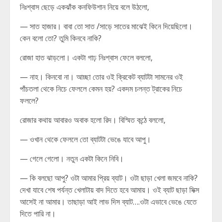
নিঃশ্বাস ছেড়ে একঝাঁক কনফিউশান নিয়ে বলে উঠলো,
— সাত হাজার। বাবা তো সাত /সাড়ে সাতের মাঝেই কিনে দিয়েছিলো।
কেন বলো তো? তুমি কিনবে নাকি?
রোজা হাত ঝাড়লো। একটা গাঢ় নিঃশ্বাস ফেলে বললো,
— নাহ। কিনবো না। আচ্ছা তোর ওই ক্রিকেট ব্যাটটা সামনের ওই
পাঁচতলা থেকে নিচে ফেললে কেমন হয়? একদম চলন্ত ট্রাকের নিচে
ফললে?
রোজার কথায় আবারও অবাক হলো রিদ। বিস্মিত কন্ঠে বললো,
— ওখান থেকে ফেললে তো ব্যাটটা ভেঙে যাবে আপু।
— গেলে গেলো। নতুন একটা কিনে নিবি।
— কি বলছো আপু? ওটা আমার প্রিয় ব্যাট। ওটা ছাড়া খেলা জমবে নাকি?
দেখা যাবে শেষ পর্যন্ত খেলাটায় বাদ দিতে হবে আমায়। ওই ব্যাট ছাড়া সিক্স
আসেই না আমার। তাছাড়া আই লাভ দিস ব্যাট….ওটা এভাবে ভেঙে যেতে
দিতে পারি না।