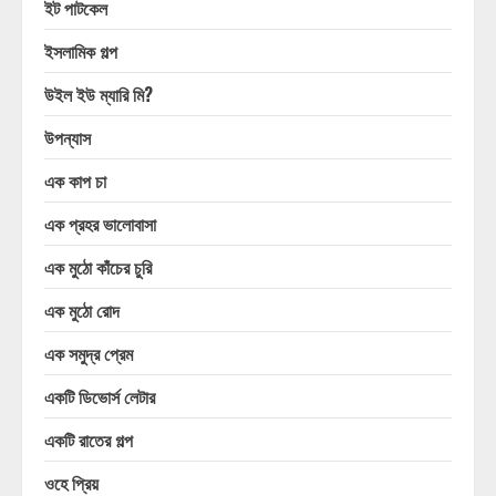
ইট পাটকেল
ইসলামিক গল্প
উইল ইউ ম্যারি মি?
উপন্যাস
এক কাপ চা
এক প্রহর ভালোবাসা
এক মুঠো কাঁচের চুরি
এক মুঠো রোদ
এক সমুদ্র প্রেম
একটি ডিভোর্স লেটার
একটি রাতের গল্প
ওহে প্রিয়