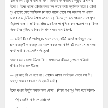
রোজার কথায় মুচকি হাসলো রিদ। রোজার সব কথাতেই প্রচন্ড হাসি পায়
রিদের। রিদের ধারনা রোজার কাছে মন ভালো করার ম্যাজিক আছে। রোজা
মুখ খুললেই সেই ম্যাজিকটা চট করে কাজে লেগে যায় আর সব মন খারাপ
ভাবকে এক চুটকিতে উধাও করে দেয়। রিদকে চুপ করে থাকতে দেখে ঘুরে
দাঁড়ালো রোজা। লাফিয়ে রেলিং এর উপর পা ঝুলিয়ে বসে পড়লো সে। রিদের
দিকে তীক্ষ্ম দৃষ্টিতে তাকিয়ে ফিসফিস করে বলে উঠলো,
— কাহিনী কি রে? গার্লফ্রেন্ড ভেগে গেছে নাকি? আরে! গার্লফ্রেন্ড তো
ভাগার জন্যই তার জন্য মন খারাপ করতে হয় নাকি? বউ ভেগে গেলে নাহয়
একটা কথা ছিলো…বাট গার্লফ্রেন্ড!
রোজার কথায় হেসে উঠলো রিদ। মাথার ঘন ঝাঁকড়া চুলগুলো খানিকটা
ঝাঁকিয়ে দিয়ে বলে উঠলো,
— ধুর আপু! কি যে বলো না। মোটেও আমার গার্লফ্রেন্ড ভেগে যায় নি।
তাছাড়া আমার কোনো গার্লফ্রেন্ডই নেই।
রিদের কথায় কিছুটা অবাক হলো রোজা। বিস্ময় মাখা মুখ নিয়ে বলে উঠলো-
— সত্যি নেই? নাকি ঢপ মারছিস?