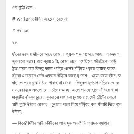
এক মুঠো রোদ .
# writer :নৌশিন আহমেদ রোদেলা
# পর্ব -১৫
২৮.
ছাঁদের দরজায় দাঁড়িয়ে আছে রোজা। প্রচন্ড গরম পড়েছে আজ। একদম গা
জ্বালানো গরম। রাত প্রায় ১ টা, রোজা ছাদে এসেছিলো শরীরটাকে একটু
ঠান্ডা করবে বলে কিন্তু দরজা পর্যন্ত এসেই দাঁড়িয়ে পড়তে হয়েছে তাকে।
ছাঁদের এককোণে কেউ একজন দাঁড়িয়ে আছে চুপচাপ। এতো রাতে ছাঁদে কে
দাঁড়াতে পারে বুঝে উঠতে পারছে না রোজা। কিছুক্ষণ চুপচাপ দাঁড়িয়ে থেকে
সামনের দিকে এগুলো সে। চাঁদের আবছা আলো পড়ছে ছাদে দাঁড়িয়ে থাকা
মানুষটির ঝাঁকড়া চুলে। কুকরানো মাথাভরা চুলগুলো দেখেই ঠোঁটের কোণে
হাসি ফুটে উঠলো রোজার। চুপচাপ পাশে গিয়ে দাঁড়িয়ে গলা খাঁকারি দিয়ে বলে
উঠলো,
— কিরে? মিষ্টার আইনস্টাইনের আজ মুড অফ? কি মারাত্মক ব্যাপার।