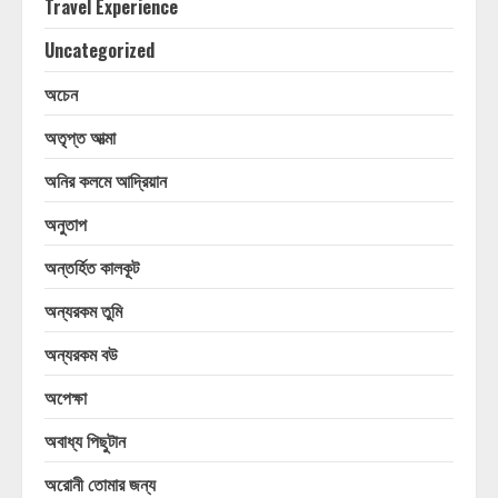
Travel Experience
Uncategorized
অচেন
অতৃপ্ত আত্মা
অনির কলমে আদ্রিয়ান
অনুতাপ
অন্তর্হিত কালকূট
অন্যরকম তুমি
অন্যরকম বউ
অপেক্ষা
অবাধ্য পিছুটান
অরোনী তোমার জন্য