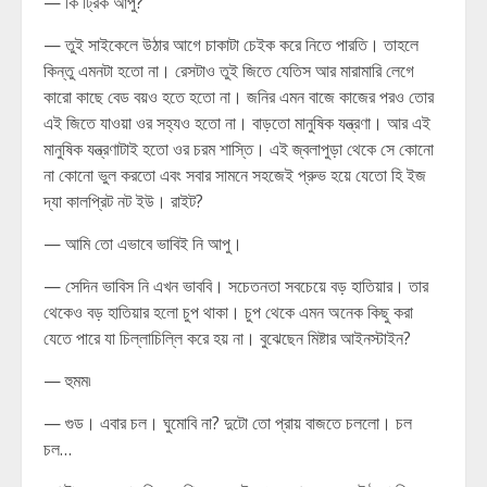
— কি ট্রিক আপু?
— তুই সাইকেলে উঠার আগে চাকাটা চেইক করে নিতে পারতি। তাহলে
কিন্তু এমনটা হতো না। রেসটাও তুই জিতে যেতিস আর মারামারি লেগে
কারো কাছে বেড বয়ও হতে হতো না। জনির এমন বাজে কাজের পরও তোর
এই জিতে যাওয়া ওর সহ্যও হতো না। বাড়তো মানুষিক যন্ত্রণা। আর এই
মানুষিক যন্ত্রণাটাই হতো ওর চরম শাস্তি। এই জ্বলাপুড়া থেকে সে কোনো
না কোনো ভুল করতো এবং সবার সামনে সহজেই প্রুভ হয়ে যেতো হি ইজ
দ্যা কালপ্রিট নট ইউ। রাইট?
— আমি তো এভাবে ভাবিই নি আপু।
— সেদিন ভাবিস নি এখন ভাববি। সচেতনতা সবচেয়ে বড় হাতিয়ার। তার
থেকেও বড় হাতিয়ার হলো চুপ থাকা। চুপ থেকে এমন অনেক কিছু করা
যেতে পারে যা চিল্লাচিল্লি করে হয় না। বুঝেছেন মিষ্টার আইনস্টাইন?
— হুমম৷
— গুড। এবার চল। ঘুমোবি না? দুটো তো প্রায় বাজতে চললো। চল
চল…