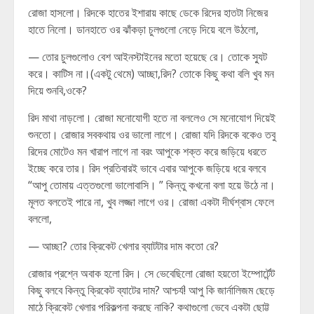
রোজা হাসলো। রিদকে হাতের ইশারায় কাছে ডেকে রিদের হাতটা নিজের
হাতে নিলো। ডানহাতে ওর ঝাঁকড়া চুলগুলো নেড়ে দিয়ে বলে উঠলো,
— তোর চুলগুলোও বেশ আইনস্টাইনের মতো হয়েছে রে। তোকে স্যুট
করে। কাটিস না।(একটু থেমে) আচ্ছা,রিদ? তোকে কিছু কথা বলি খুব মন
দিয়ে শুনবি,ওকে?
রিদ মাথা নাড়লো। রোজা মনোযোগী হতে না বললেও সে মনোযোগ দিয়েই
শুনতো। রোজার সবকথায় ওর ভালো লাগে। রোজা যদি রিদকে বকেও তবু
রিদের মোটেও মন খারাপ লাগে না বরং আপুকে শক্ত করে জড়িয়ে ধরতে
ইচ্ছে করে তার। রিদ প্রতিবারই ভাবে এবার আপুকে জড়িয়ে ধরে বলবে
“আপু তোমায় এত্তগুলো ভালোবাসি। ” কিন্তু কখনো বলা হয়ে উঠে না।
মূলত বলতেই পারে না, খুব লজ্জা লাগে ওর। রোজা একটা দীর্ঘশ্বাস ফেলে
বললো,
— আচ্ছা? তোর ক্রিকেট খেলার ব্যাটটার দাম কতো রে?
রোজার প্রশ্নে অবাক হলো রিদ। সে ভেবেছিলো রোজা হয়তো ইম্পোর্টেন্ট
কিছু বলবে কিন্তু ক্রিকেট ব্যাটের দাম? আশ্চর্য! আপু কি জার্নালিজম ছেড়ে
মাঠে ক্রিকেট খেলার পরিকল্পনা করছে নাকি? কথাগুলো ভেবে একটা ছোট্ট