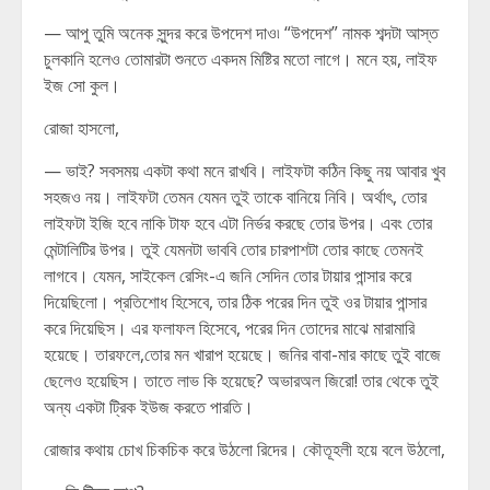
— আপু তুমি অনেক সুন্দর করে উপদেশ দাও৷ “উপদেশ” নামক শব্দটা আস্ত
চুলকানি হলেও তোমারটা শুনতে একদম মিষ্টির মতো লাগে। মনে হয়, লাইফ
ইজ সো কুল।
রোজা হাসলো,
— ভাই? সবসময় একটা কথা মনে রাখবি। লাইফটা কঠিন কিছু নয় আবার খুব
সহজও নয়। লাইফটা তেমন যেমন তুই তাকে বানিয়ে নিবি। অর্থাৎ, তোর
লাইফটা ইজি হবে নাকি টাফ হবে এটা নির্ভর করছে তোর উপর। এবং তোর
মেন্টালিটির উপর। তুই যেমনটা ভাববি তোর চারপাশটা তোর কাছে তেমনই
লাগবে। যেমন, সাইকেল রেসিং-এ জনি সেদিন তোর টায়ার পান্সার করে
দিয়েছিলো। প্রতিশোধ হিসেবে, তার ঠিক পরের দিন তুই ওর টায়ার পান্সার
করে দিয়েছিস। এর ফলাফল হিসেবে, পরের দিন তোদের মাঝে মারামারি
হয়েছে। তারফলে,তোর মন খারাপ হয়েছে। জনির বাবা-মার কাছে তুই বাজে
ছেলেও হয়েছিস। তাতে লাভ কি হয়েছে? অভারঅল জিরো! তার থেকে তুই
অন্য একটা ট্রিক ইউজ করতে পারতি।
রোজার কথায় চোখ চিকচিক করে উঠলো রিদের। কৌতূহলী হয়ে বলে উঠলো,