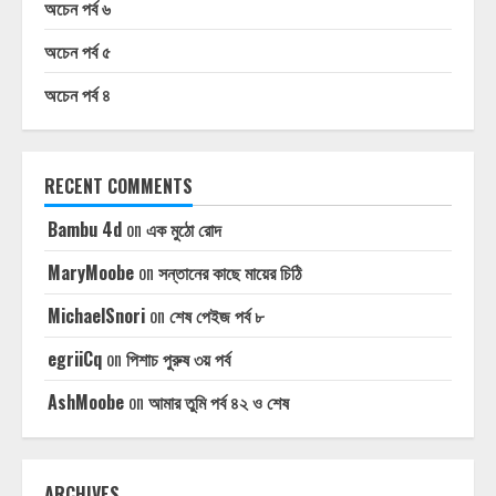
অচেন পর্ব ৬
অচেন পর্ব ৫
অচেন পর্ব ৪
RECENT COMMENTS
Bambu 4d
on
এক মুঠো রোদ
MaryMoobe
on
সন্তানের কাছে মায়ের চিঠি
MichaelSnori
on
শেষ পেইজ পর্ব ৮
egriiCq
on
পিশাচ পুরুষ ৩য় পর্ব
AshMoobe
on
আমার তুমি পর্ব ৪২ ও শেষ
ARCHIVES