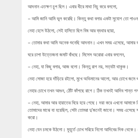
আদনান এতক্ষণ চুপ ছিল। এবার ধীরে মাথা নিচু করে বললো,
– আমি জানি আমি ভুল করেছি। কিন্তু কথা বলার একটা সুযোগ তো পা
নেহা হেসে উঠলো, সেই হাসিতে ছিল বিষ আর ব্যথার ছায়া,
– তোমার কথা আমি অনেক শুনেছি আদনান। এখন সময় এসেছে, আমার 
ঘরে চাপা উত্তেজনা জমাট বাঁধছে। মিসেস অরোরা এবার বললেন,
– নেহা, যা কিছু বলার, আজ বলো। কিন্তু রাগ নয়, সত্যটা থাকুক।
নেহা সোজা হয়ে দাঁড়িয়ে রইলো, মুখে অভিমানের আলো, আর চোখে জমে 
নেহার চোখে তখন আগুন, ঠোঁট কাঁপছে রাগে। ঠিক তখনই আদিব শান্ত গলা
– নেহা, আমার আর হায়াতের বিয়ে হয়ে গেছে। দয়া করে এখনো আমা
তোমাদের মাঝে যা হয়েছিল, সেটা তোমরা দু’জনেই জানো। সময় এসেছে 
করো।
নেহা যেন চমকে উঠলো। মুহূর্তে চোখ সরিয়ে নিলো আদিবের দিক থেকে।