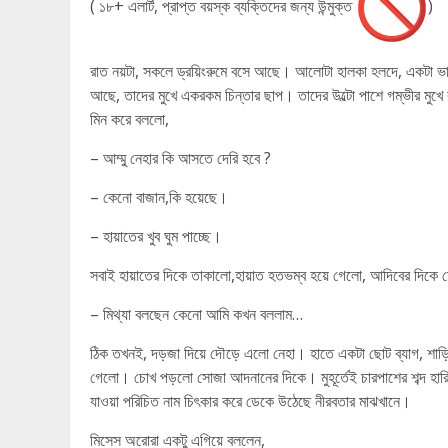
( ১৮+ এলার্ট, প্রাপ্ত বয়স্ক ব্যক্তিদের জন্য উন্মুক্ত
)
রাত নয়টা, সকলে ড্রয়িংরুমে বসে আছে। আলোটা হালকা হলদে, একটা ভা
আছে, তাদের মুখে একরকম চিন্তার ছাপ। তাদের উল্টো পাশে গম্ভীর মুখ
মিন করে বললো,
– আম্মু নেহার কি আসতে দেরি হবে ?
– কেনো বাজান,কি হয়েছে।
– হায়াতের খুব ঘুম পাচ্ছে।
সবাই হায়াতের দিকে তাকালো,হায়াত হতভম্ব হয়ে গেলো, আদিবের দিকে
– মিথ্যা বলছেন কেনো আমি কখন বললাম…
ঠিক তখনই, দড়জা দিয়ে দৌড়ে এলো নেহা। হাতে একটা ছোট ব্যাগ, শাড়ি
গেলো। চোখ পড়লো সোজা আদনানের দিকে। মুহূর্তেই চারপাশের শব্দ হা
যাওয়া পরিচিত নাম চিৎকার করে ডেকে উঠেছে নীরবতার মাঝখানে।
মিসেস অরোরা একটু এগিয়ে বললেন,