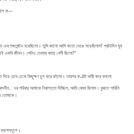
 ছিল না—
 এনগেজমেন্টও হয়েছিলো। তুমি জানো আমি কতো ভেঙে পড়েছিলাম? প্রতিদিন ঘুম
থেই একটা জীবন। সেটাও তোমার কাছে বেশী ছিলো?”
 দিয়ে চোখ ঢেকে কিছুক্ষণ চুপ করে রইলো। তারপর কণ্ঠটা ভারী করে বললো:
ন আদনীন… ওর পরিবার আমাকে নিরাপত্তা দিচ্ছিল, আমি বোকা ছিলাম। বুঝতে পারিনি
আর তোমাকে।
 ধ্বংসস্তূপে।