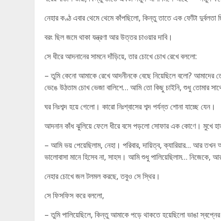
নেহার কণ্ঠ এবার থেমে থেমে কাঁপছিলো, কিন্তু তাতে এক ফোঁটা দুর্বলতা
বরং ছিল জমে থাকা যন্ত্রণা আর উত্তর চাওয়ার দাবি।
সে ধীরে আদনানের সামনে দাঁড়িয়ে, তার চোখে চোখ রেখে বললো:
– তুমি কেনো আমাকে রেখে আদনীনকে বেছে নিয়েছিলে বলো? আমাদের তো
ভেঙে উঠতাম চোখ ভেজা বালিশে… আমি তো কিছু চাইনি, শুধু তোমার সা
ঘর নিঃশব্দ হয়ে গেলো। কারো নিঃশ্বাসের শব্দ পর্যন্ত শোনা যাচ্ছে যেন।
আদনান কাঁধ ঝুলিয়ে ফেলে ধীরে বসে পড়লো সোফার এক কোণে। মুখে হাত
– আমি ভয় পেয়েছিলাম, নেহা। পরিবার, দায়িত্ব, ক্যারিয়ার… আর তখ
ভালোবাসা মানে হিসেব না, সাহস। আমি শুধু পালিয়েছিলাম… নিজেকে, 
নেহার চোখে জল টলমল করছে, তবুও সে স্থির।
সে ফিসফিস করে বললো,
– তুমি পালিয়েছিলে, কিন্তু আমাকে পড়ে থাকতে হয়েছিলো ভাঙা স্বপ্নের