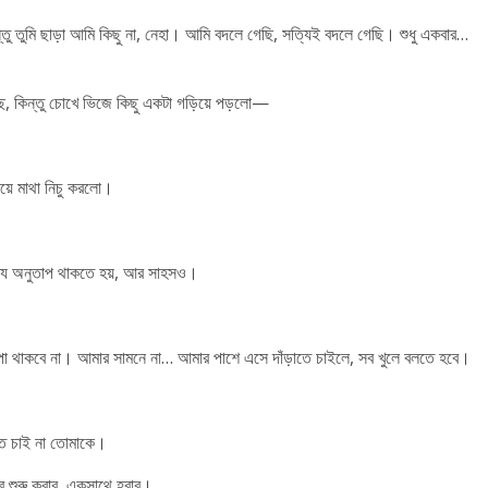
তুমি ছাড়া আমি কিছু না, নেহা। আমি বদলে গেছি, সত্যিই বদলে গেছি। শুধু একবার…
ছে, কিন্তু চোখে ভিজে কিছু একটা গড়িয়ে পড়লো—
িয়ে মাথা নিচু করলো।
্যি অনুতাপ থাকতে হয়, আর সাহসও।
াপা থাকবে না। আমার সামনে না… আমার পাশে এসে দাঁড়াতে চাইলে, সব খুলে বলতে হবে।
তে চাই না তোমাকে।
ে শুরু করার, একসাথে হবার।