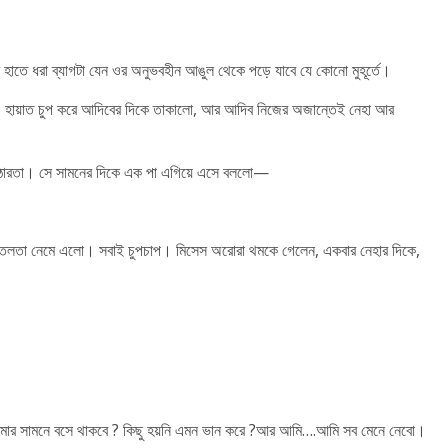
আর হাতে ধরা ব্যাগটা যেন ওর অনুভবহীন আঙুল থেকে পড়ে যাবে যে কোনো মুহূর্তে।
লো। হায়াত চুপ করে আদিবের দিকে তাকালো, আর আদিব নিজের অজান্তেই নেহা আর
 কঠোরতা। সে সামনের দিকে এক পা এগিয়ে এসে বললো—
ীতলতা নেমে এলো। সবাই চুপচাপ। মিসেস অরোরা থমকে গেলেন, একবার নেহার দিকে,
 আমার সামনে বসে থাকবে ? কিছু হয়নি এমন ভান করে ?আর আমি….আমি সব মেনে নেবো।