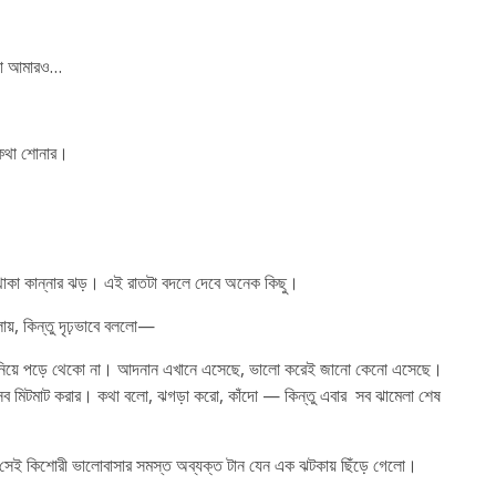
ওনা আমারও…
কথা শোনার।
থাকা কান্নার ঝড়। এই রাতটা বদলে দেবে অনেক কিছু।
য়, কিন্তু দৃঢ়ভাবে বললো—
কে নিয়ে পড়ে থেকো না। আদনান এখানে এসেছে, ভালো করেই জানো কেনো এসেছে।
সব মিটমাট করার। কথা বলো, ঝগড়া করো, কাঁদো — কিন্তু এবার সব ঝামেলা শেষ
 সেই কিশোরী ভালোবাসার সমস্ত অব্যক্ত টান যেন এক ঝটকায় ছিঁড়ে গেলো।