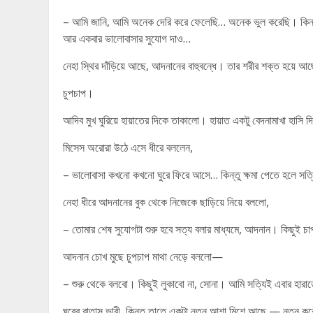
– আমি জানি, আমি অনেক দেরি করে ফেলেছি… অনেক ভুল করেছি। কিন্তু 
আর একবার ভালোবাসার সুযোগ দাও…
নেহা স্থির দাঁড়িয়ে আছে, আদনানের বাহুবন্ধে। তার শরীর শক্ত হয়ে আ
চুপচাপ।
আদিব মুখ ঘুরিয়ে হায়াতের দিকে তাকালো। হায়াত একটু বেদনামাখা হাসি দ
মিসেস অরোরা উঠে এসে ধীরে বললেন,
– ভালোবাসা কখনো কখনো ঘুরে ফিরে আসে… কিন্তু ক্ষমা পেতে হলে সত
নেহা ধীরে আদনানের বুক থেকে নিজেকে ছাড়িয়ে নিয়ে বললো,
– তোমার শেষ সুযোগটা শুরু হবে সত্য বলার মাধ্যমে, আদনান। কিছুই চ
আদনান চোখ মুছে চুপচাপ মাথা নেড়ে বললো—
– শুরু থেকে বলবো। কিছুই লুকাবো না, সোনা। আমি সত্যিই এবার হারা
ঘরের বাতাস ভারী, কিন্তু তাতে একটা নতুন আশা মিশে আছে — নতুন কর