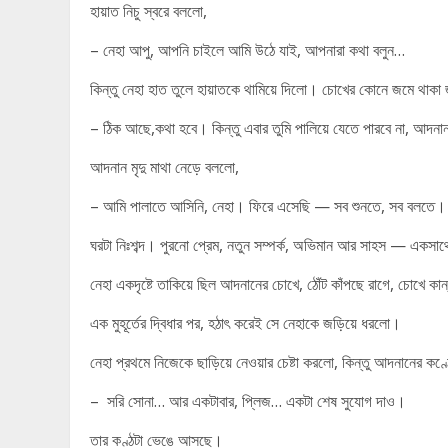
হায়াত নিচু স্বরে বললো,
– নেহা আপু, আপনি চাইলে আমি উঠে যাই, আপনারা কথা বলুন…
কিন্তু নেহা হাত তুলে হায়াতকে থামিয়ে দিলো। চোখের কোনে জমে থাকা
– ঠিক আছে,কথা হবে। কিন্তু এবার তুমি পালিয়ে যেতে পারবে না, আদনান
আদনান মৃদু মাথা নেড়ে বললো,
– আমি পালাতে আসিনি, নেহা। ফিরে এসেছি — সব শুনতে, সব বলতে।
ঘরটা নিঃশব্দ। পুরনো প্রেম, নতুন সম্পর্ক, অভিমান আর সাহস — একসাথে
নেহা একদৃষ্টে তাকিয়ে ছিল আদনানের চোখে, ঠোঁট কাঁপছে রাগে, চোখে
এক মুহূর্তের দ্বিধার পর, হঠাৎ করেই সে নেহাকে জড়িয়ে ধরলো।
নেহা প্রথমে নিজেকে ছাড়িয়ে নেওয়ার চেষ্টা করলো, কিন্তু আদনানের ক
– সরি সোনা… আর একটাবার, প্লিজ… একটা শেষ সুযোগ দাও।
তার কণ্ঠটা ভেঙে আসছে।