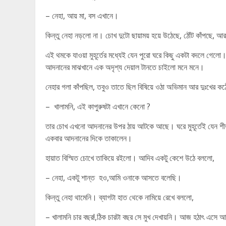
– নেহা, আয় মা, বস এখানে।
কিন্তু নেহা নড়লো না। চোখ দুটো ছায়াময় হয়ে উঠেছে, ঠোঁট কাঁপছে, 
এই থমকে যাওয়া মুহূর্তের মধ্যেই যেন পুরো ঘরে কিছু একটা বদলে গে
আদনানের মাঝখানে এক অদৃশ্য দেয়াল টানতে চাইলো মনে মনে।
নেহার গলা কাঁপছিল, তবুও তাতে ছিল বিষিয়ে ওঠা অভিমান আর দুঃখের
– খালামনি, এই কাপুরুষটা এখানে কেনো ?
তার চোখ এখনো আদনানের উপর ঠায় আটকে আছে। ঘরে মুহূর্তেই যেন শ
একবার আদনানের দিকে তাকালেন।
হায়াত বিস্মিত চোখে তাকিয়ে রইলো। আদিব একটু কেশে উঠে বললো,
– নেহা, একটু শান্ত হও,আমি ওনাকে আসতে বলেছি।
কিন্তু নেহা থামেনি। ব্যাগটা হাত থেকে নামিয়ে রেখে বললো,
– খালামনি চার বছর!,ঠিক চারটা বছর সে মুখ দেখায়নি। আজ হঠাৎ এসে