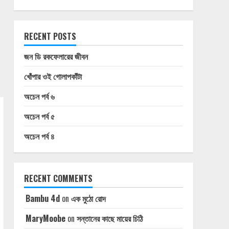
RECENT POSTS
জন ডি রকফেলারের জীবন
খোঁপার ওই গোলাপকাঁটা
অচেন পর্ব ৬
অচেন পর্ব ৫
অচেন পর্ব ৪
RECENT COMMENTS
Bambu 4d
on
এক মুঠো রোদ
MaryMoobe
on
সন্তানের কাছে মায়ের চিঠি