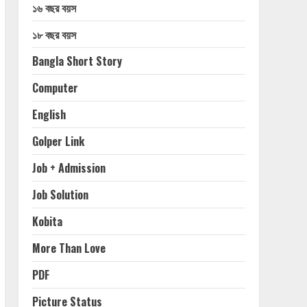
১৬ বছর বয়স
১৮ বছর বয়স
Bangla Short Story
Computer
English
Golper Link
Job + Admission
Job Solution
Kobita
More Than Love
PDF
Picture Status