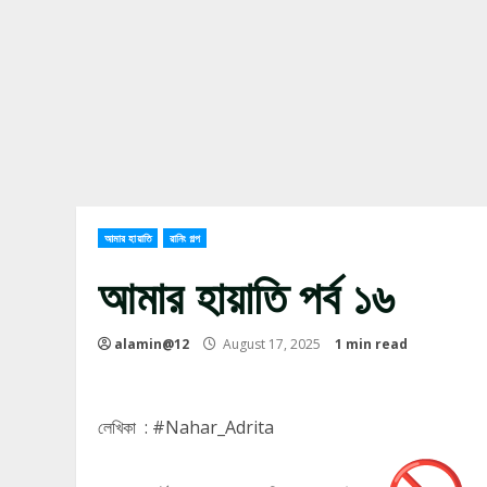
আমার হায়াতি
রানিং গল্প
আমার হায়াতি পর্ব ১৬
alamin@12
August 17, 2025
1 min read
লেখিকা : #Nahar_Adrita