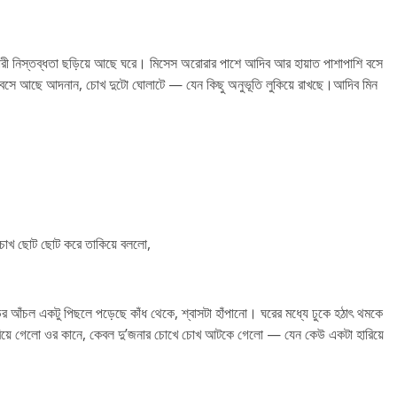
রী নিস্তব্ধতা ছড়িয়ে আছে ঘরে। মিসেস অরোরার পাশে আদিব আর হায়াত পাশাপাশি বসে
ে বসে আছে আদনান, চোখ দুটো ঘোলাটে — যেন কিছু অনুভূতি লুকিয়ে রাখছে।আদিব মিন
 চোখ ছোট ছোট করে তাকিয়ে বললো,
র আঁচল একটু পিছলে পড়েছে কাঁধ থেকে, শ্বাসটা হাঁপানো। ঘরের মধ্যে ঢুকে হঠাৎ থমকে
রিয়ে গেলো ওর কানে, কেবল দু’জনার চোখে চোখ আটকে গেলো — যেন কেউ একটা হারিয়ে