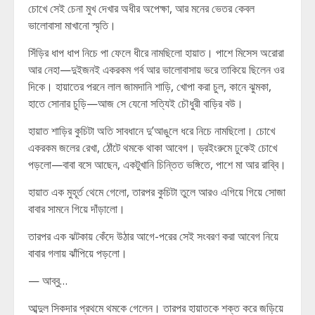
চোখে সেই চেনা মুখ দেখার অধীর অপেক্ষা, আর মনের ভেতর কেবল
ভালোবাসা মাখানো স্মৃতি।
সিঁড়ির ধাপ ধাপ নিচে পা ফেলে ধীরে নামছিলো হায়াত। পাশে মিসেস অরোরা
আর নেহা—দুইজনই একরকম গর্ব আর ভালোবাসায় ভরে তাকিয়ে ছিলেন ওর
দিকে। হায়াতের পরনে লাল জামদানি শাড়ি, খোপা করা চুল, কানে ঝুমকা,
হাতে সোনার চুড়ি—আজ সে যেনো সত্যিই চৌধুরী বাড়ির বউ।
হায়াত শাড়ির কুচিটা অতি সাবধানে দু’আঙুলে ধরে নিচে নামছিলো। চোখে
একরকম জলের রেখা, ঠোঁটে থমকে থাকা আবেগ। ড্রইংরুমে ঢুকেই চোখে
পড়লো—বাবা বসে আছেন, একটুখানি চিন্তিত ভঙ্গিতে, পাশে মা আর রাব্বি।
হায়াত এক মুহূর্ত থেমে গেলো, তারপর কুচিটা তুলে আরও এগিয়ে গিয়ে সোজা
বাবার সামনে গিয়ে দাঁড়ালো।
তারপর এক ঝটকায় কেঁদে উঠার আগে-পরের সেই সংবরণ করা আবেগ নিয়ে
বাবার গলায় ঝাঁপিয়ে পড়লো।
— আব্বু…
আব্দুল সিকদার প্রথমে থমকে গেলেন। তারপর হায়াতকে শক্ত করে জড়িয়ে