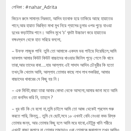
লেখিকা : #nahar_Adrita
কিচেন রুমে সামান্য নিরবতা, আদিব হতবাক হয়ে তাকিয়ে আছে হায়াতের
পানে,আর হায়াত বিরক্তি মাখা মুখ নিয়ে গ্যাসের চুলার ওপর পুড়ে যাওয়া
দুধের কড়াইটার পানে। আদিব মুখে ‘চ’ শব্দটা উচ্চারণ করে হায়াতের
বক্ষঃস্থল থেকে হাত সরিয়ে বললো,
– উফফ লাজুক পাখি তুমি তো আমাকে একদম ভয় পাইয়ে দিয়েছিলে,আমি
ভাবলাম আমার কিউট কিউট বাচ্চাদের খাওয়ার জিনিস পুড়ে গেলে কি খাবে
তারা,আর তাদের বাবা…..হায় আল্লাহ এই সাদাদ আদিব চৌধুরীর কি হতো
তখন,কি খেতাম আমি, আল্লাহ তোমার কাছে লাখ লাখ শুকরিয়া, আমার
বাচ্চাদের খাবারের যে কিছু হয় নি।
– এক মিনিট,বাচ্চা তারা আবার কোথা থেকে আসলো,আমার জানা মতে আমি
তো কনসিব করি নি, তাহলে ?
– ধুর বউ কি যে বলো না,তুমি চাইলে আমি তো আজ থেকেই প্রসেস শুরু
করতে পারি, কিন্তু… তুমি যে ছোট,সবে ১৮ এখনই বেবি নেওয়া বড্ড রিস্ক
তোমার জন্য, আর তোমার কিছু হলে আমি মরে যাবো,এইটুকু খানি শরীরে
এখনই বাচ্চা কুলাবে না তোমার,তাছাড়াও ওরা তোমাকে জ্বালালে তখন আমিও