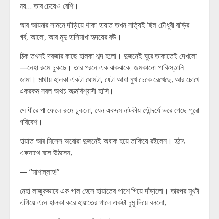
নয়… তার চেয়েও বেশি।
আর আয়নার সামনে দাঁড়িয়ে থাকা হায়াত তখন সত্যিই ছিল চৌধুরী বাড়ির
গর্ব, আলো, আর মৃদু হাসিমাখা হৃদয়ের বউ।
ঠিক তখনই দরজার কাছে হালকা শব্দ হলো। দুজনেই ঘুরে তাকাতেই দেখলো
—নেহা রুমে ঢুকছে। তার পরনে এক ঝকঝকে, জমকালো পাকিস্তানি
জামা। মাথায় হালকা একটা ঘোমটা, যেটা আধা মুখ ঢেকে রেখেছে, আর চোখে
একরকম সরল অথচ আত্মবিশ্বাসী হাসি।
সে ধীরে পা ফেলে রুমে ঢুকলো, যেন একদম নাটকীয় সৌন্দর্যে ভরে গেছে পুরো
পরিবেশ।
হায়াত আর মিসেস অরোরা দুজনেই অবাক হয়ে তাকিয়ে রইলেন। হঠাৎ
একসাথে বলে উঠলেন,
— “মাশাল্লাহ!”
নেহা লাজুকভাবে এক গাল হেসে হায়াতের পাশে গিয়ে দাঁড়ালো। তারপর মুখটা
এগিয়ে এনে হালকা করে হায়াতের গালে একটা চুমু দিয়ে বললো,