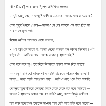
মহিলাটি একটু কাছে এসে স্নিগ্ধ হাসি দিয়ে বললেন,
– তুমি নেহা, তাই না আম্মু ? আমি আফরার মা… আমার আফরা কোথায় ?
নেহা মুহূর্তে থমকে গেলো—আফরা? সে তো কাউকে এই নামে চিনে না।
তার চোখে মুখে স্পষ্ট।
মিসেস আলিয়া নরম করে হেসে বললেন,
– ওহ! তুমি তো জানো না, আমার মেয়ের আরেক নাম আফরা সিকদার। এই
বাড়ির বউ… আদিবের বউ… আমার হায়াত। হায়াত কই ?
নেহা সঙ্গে সঙ্গে মুখে হাত দিয়ে জিহ্বাতে হালকা কামড় দিয়ে বললো,
— আহ্ ! আমি তো জানতামই না আন্টি, হায়াতের আরেক নাম আফরা !
আসুন… আসুন আন্টি, আঙ্কেল, বসুন। আমি এখনই ওকে নিয়ে আসছি ।
সে দ্রুত ঘুরে দাঁড়িয়ে ভেতরের দিকে যেতে যেতে মনে মনে বলছিলো—
আফরা ? হায়াতের আসল নাম এটা নাকি? আহা, কত্ত কিছুই জানি না!
আর বসার ঘরে তখন হায়াতের মা-বাবা আর ছোট ভাই রাব্বি বসে আছেন—