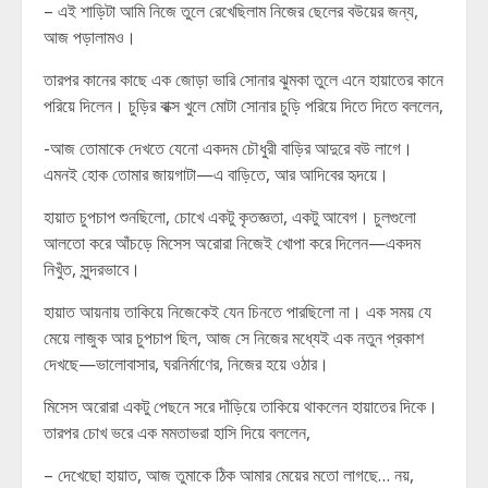
– এই শাড়িটা আমি নিজে তুলে রেখেছিলাম নিজের ছেলের বউয়ের জন্য,
আজ পড়ালামও।
তারপর কানের কাছে এক জোড়া ভারি সোনার ঝুমকা তুলে এনে হায়াতের কানে
পরিয়ে দিলেন। চুড়ির বাক্স খুলে মোটা সোনার চুড়ি পরিয়ে দিতে দিতে বললেন,
-আজ তোমাকে দেখতে যেনো একদম চৌধুরী বাড়ির আদুরে বউ লাগে।
এমনই হোক তোমার জায়গাটা—এ বাড়িতে, আর আদিবের হৃদয়ে।
হায়াত চুপচাপ শুনছিলো, চোখে একটু কৃতজ্ঞতা, একটু আবেগ। চুলগুলো
আলতো করে আঁচড়ে মিসেস অরোরা নিজেই খোপা করে দিলেন—একদম
নিখুঁত, সুন্দরভাবে।
হায়াত আয়নায় তাকিয়ে নিজেকেই যেন চিনতে পারছিলো না। এক সময় যে
মেয়ে লাজুক আর চুপচাপ ছিল, আজ সে নিজের মধ্যেই এক নতুন প্রকাশ
দেখছে—ভালোবাসার, ঘরনির্মাণের, নিজের হয়ে ওঠার।
মিসেস অরোরা একটু পেছনে সরে দাঁড়িয়ে তাকিয়ে থাকলেন হায়াতের দিকে।
তারপর চোখ ভরে এক মমতাভরা হাসি দিয়ে বললেন,
– দেখেছো হায়াত, আজ তুমাকে ঠিক আমার মেয়ের মতো লাগছে… নয়,