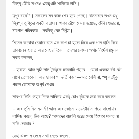
কিন্তু ঠোঁটে তখনও একটুখানি শান্তির হাসি।
দুপুর বারোটা। সকালের সব কাজ শেষ হয়ে গেছে। রান্নাঘরে তখন শুধু
স্নিগ্ধ তৃপ্তির একটা বাতাস। খাবার রেঁধে ফেলা হয়েছে, টেবিল গুছানো,
চারপাশ পরিষ্কার—সবকিছু যেন নিখুঁত।
মিসেস অরোরা চেয়ারে বসে এক কাপ চা হাতে নিয়ে এক গাল হাসি দিয়ে
তাকালেন হায়াত আর নেহার দিকে। তারপর কোমল অথচ নির্দেশনামূলক
স্বরে বললেন,
– হায়াত, আজ তুমি লাল টুকটুকে জামদানি পড়বে। যেনো একদম বউ-বউ
লাগে তোমাকে। আর হালকা গা ভর্তি গহনা—অত বেশি না, শুধু যতটুকু
পরলে তোমাকে অপূর্ব দেখায়।
তারপর তিনি নেহার দিকে তাকিয়ে একটু চোখ কুঁচকে মজা করে বললেন,
– আর তুমি মিস মডার্ন ! আজ আর কোনো ওয়েস্টার্ন না পড়ে সালোয়ার
কামিজ পরবে, ঠিক আছে? আমাদের বাঙালি ঘরের মেয়ে হিসেবে মানায় না
নাকি তোমায় ?
নেহা একগাল হেসে মাথা নেড়ে বললো,