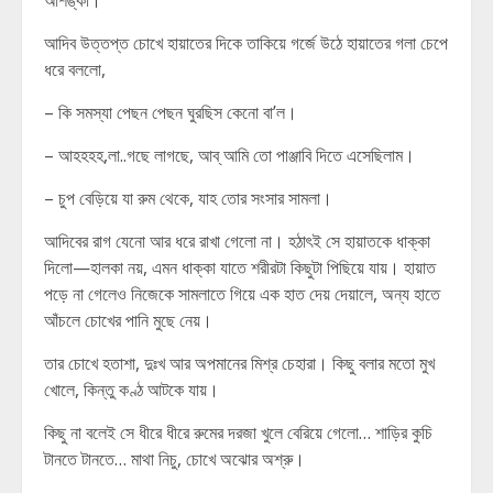
আশঙ্কা।
আদিব উত্তপ্ত চোখে হায়াতের দিকে তাকিয়ে গর্জে উঠে হায়াতের গলা চেপে
ধরে বললো,
– কি সমস্যা পেছন পেছন ঘুরছিস কেনো বা’ল।
– আহহহহ,লা..গছে লাগছে, আব্ আমি তো পাঞ্জাবি দিতে এসেছিলাম।
– চুপ বেড়িয়ে যা রুম থেকে, যাহ তোর সংসার সামলা।
আদিবের রাগ যেনো আর ধরে রাখা গেলো না। হঠাৎই সে হায়াতকে ধাক্কা
দিলো—হালকা নয়, এমন ধাক্কা যাতে শরীরটা কিছুটা পিছিয়ে যায়। হায়াত
পড়ে না গেলেও নিজেকে সামলাতে গিয়ে এক হাত দেয় দেয়ালে, অন্য হাতে
আঁচলে চোখের পানি মুছে নেয়।
তার চোখে হতাশা, দুঃখ আর অপমানের মিশ্র চেহারা। কিছু বলার মতো মুখ
খোলে, কিন্তু কণ্ঠ আটকে যায়।
কিছু না বলেই সে ধীরে ধীরে রুমের দরজা খুলে বেরিয়ে গেলো… শাড়ির কুচি
টানতে টানতে… মাথা নিচু, চোখে অঝোর অশ্রু।