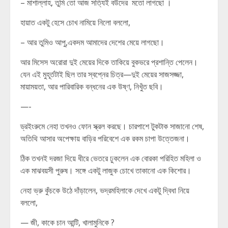
– মাশাল্লাহ, তুমি তো আজ সত্যিই বউদের মতো লাগছো ।
হায়াত একটু হেসে চোখ নামিয়ে নিলো বললো,
– আর তুমিও আপু,একদম আমাদের দেশের মেয়ে লাগছো।
আর মিসেস অরোরা দুই মেয়ের দিকে তাকিয়ে বুকভরে প্রশান্তি পেলেন।
যেন এই মুহূর্তটাই ছিল তার স্বপ্নের চিত্র—দুই মেয়ের সাজসজ্জা,
মায়াময়তা, আর পারিবারিক বন্ধনের এক উষ্ণ, নিখুঁত ছবি।
—-
ড্রইংরুমে নেহা তখনও ফোন স্ক্রল করছে। চারপাশে টুকটাক সাজানো শেষ,
অতিথি আসার অপেক্ষায় বাড়ির পরিবেশে এক রকম চাপা উত্তেজনা।
ঠিক তখনই দরজা দিয়ে ধীরে ভেতরে ঢুকলেন এক বোরকা পরিহিত মহিলা ও
এক মাঝবয়সী পুরুষ। সঙ্গে একটু লাজুক চোখে তাকানো এক কিশোর।
নেহা ভ্রু কুঁচকে উঠে দাঁড়ালেন, ভদ্রমহিলাকে দেখে একটু দ্বিধা নিয়ে
বললো,
— জী, কাকে চান আন্টি, খালামুনিকে ?