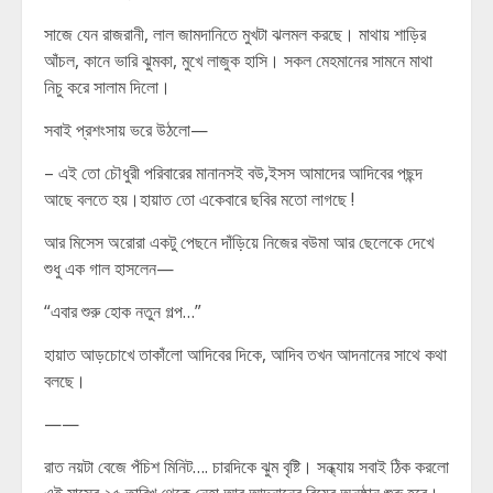
সাজে যেন রাজরানী, লাল জামদানিতে মুখটা ঝলমল করছে। মাথায় শাড়ির
আঁচল, কানে ভারি ঝুমকা, মুখে লাজুক হাসি। সকল মেহমানের সামনে মাথা
নিচু করে সালাম দিলো।
সবাই প্রশংসায় ভরে উঠলো—
– এই তো চৌধুরী পরিবারের মানানসই বউ,ইসস আমাদের আদিবের পছন্দ
আছে বলতে হয়।হায়াত তো একেবারে ছবির মতো লাগছে !
আর মিসেস অরোরা একটু পেছনে দাঁড়িয়ে নিজের বউমা আর ছেলেকে দেখে
শুধু এক গাল হাসলেন—
“এবার শুরু হোক নতুন গল্প…”
হায়াত আড়চোখে তাকাঁলো আদিবের দিকে, আদিব তখন আদনানের সাথে কথা
বলছে।
——
রাত নয়টা বেজে পঁচিশ মিনিট…. চারদিকে ঝুম বৃষ্টি। সন্ধ্যায় সবাই ঠিক করলো