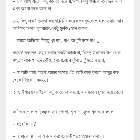
– উফ আম্মু এতো কিছু জানতে হবে না,আপনি শুধু ওনাকে বলে দিন আমি
এখন অযথা রুমে যাবো না।
নেহা কিছু একটা চিন্তা করলো,মিনিট কয়েক পর বুঝতে পারলো হায়াত আর
আদিবের আসল ব্যাপারটা,একটু মুচকি হেসে বললো,
– হায়াত আদিবের কিন্তু খুব রাগ, যাও আপুনি রুমে যাও,,,,
সহসাই সকলেই নেহার কথায় সম্মতি জানালো, কিন্তু হায়াতের রাগ যেনো
সপ্তম আকাশ অব্দি পৌঁছে গেলো,রাগে ফুঁসতে ফুঁসতে বললো,
– না আমি কাজ করবো,আমার সংসার এটা আমি কাজ করবো আম্মুর কাছ
থেকে শিখবো। হুহহহ।
নেহা ইশারায় সবাইকে কিছু বলতে না করলো,আর সকলে চুপও হয়ে গেলো।
আদিব রাগে লাল টুকটুকে হয়ে গেলো, মুখে ‘চ’ মূলক শব্দ করে বললো,
– যাবে কি না ?
– না যাবো না। আমি কাজ করবো,একটু পর মেহমান আসবে।