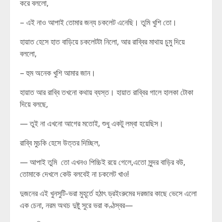
করে বললো,
– এই নাও আপাই তোমার জন্য চকলেট এনেছি। তুমি খুশি তো।
হায়াত হেসে হাত বাড়িয়ে চকলেটটা নিলো, আর রাব্বির মাথায় চুমু দিয়ে
বললো,
– হুম অনেক খুশি আমার জান।
হায়াত আর রাব্বি তখনো কথায় ব্যস্ত। হায়াত রাব্বির গালে হালকা টোকা
দিয়ে বলছে,
— তুই না এখনো আগের মতোই, শুধু একটু লম্বা হয়েছিস।
রাব্বি মুচকি হেসে উত্তর দিচ্ছিল,
— আপাই তুমি তো এখনও পিচ্চিই রয়ে গেলে,এতো সুন্দর বাড়ির বউ,
তোমাকে দেখলে কেউ বলবেই না চকলেট খাও!
দুজনের এই খুনসুটি-ভরা মুহূর্তে হঠাৎ ড্রইংরুমের দরজার কাছে ভেসে এলো
এক চেনা, নরম অথচ দুষ্টু সুরে ভরা কণ্ঠস্বর—