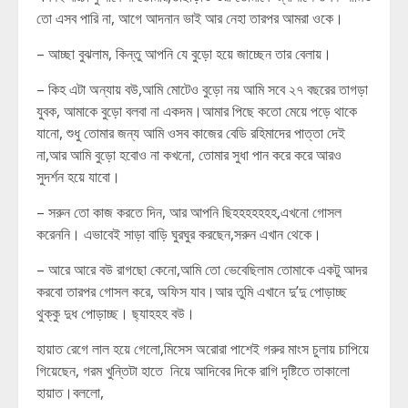
তো এসব পারি না, আগে আদনান ভাই আর নেহা তারপর আমরা ওকে।
– আচ্ছা বুঝলাম, কিন্তু আপনি যে বুড়ো হয়ে জাচ্ছেন তার বেলায়।
– কিহ এটা অন্যায় বউ,আমি মোটেও বুড়ো নয় আমি সবে ২৭ বছরের তাগড়া
যুবক, আমাকে বুড়ো বলবা না একদম।আমার পিছে কতো মেয়ে পড়ে থাকে
যানো, শুধু তোমার জন্য আমি ওসব কাজের বেডি রহিমাদের পাত্তা দেই
না,আর আমি বুড়ো হবোও না কখনো, তোমার সুধা পান করে করে আরও
সুদর্শন হয়ে যাবো।
– সরুন তো কাজ করতে দিন, আর আপনি ছিহহহহহহহ,এখনো গোসল
করেননি। এভাবেই সাড়া বাড়ি ঘুরঘুর করছেন,সরুন এখান থেকে।
– আরে আরে বউ রাগছো কেনো,আমি তো ভেবেছিলাম তোমাকে একটু আদর
করবো তারপর গোসল করে, অফিস যাব।আর তুমি এখানে দু’দু পোড়াচ্ছ
থুক্কু দুধ পোড়াচ্ছ। ছ্যাহহহ বউ।
হায়াত রেগে লাল হয়ে গেলো,মিসেস অরোরা পাশেই গরুর মাংস চুলায় চাপিয়ে
গিয়েছেন, গরম খুন্তিটা হাতে নিয়ে আদিবের দিকে রাগি দৃষ্টিতে তাকালো
হায়াত।বললো,