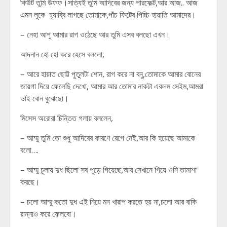
কিউট তুমি উফফ।সত্যিই তুমি আদিবের জন্য পারফেক্ট,আর আজ.. আজ
এমন লুকে হ্যাব্বি লাগছে তোমাকে,পাঁচ ফিটের পিচ্চি হায়াতি আমাদের।
– নেহা আপু আমার রাগ ওঠেছে আর তুমি এসব বলছো এখন।
আদনান হো হো করে হেসে বললো,
– আরে হায়াত ছোট্ট পুতুলটা শোন, রাগ করে না বনু,তোমাকে আমার বোনের
জায়গা দিয়ে ফেলেছি দেখো, আমার আর তোমার নাকটা একদম সেইম,আমরা
ভাই বোন বুঝেছো।
মিসেস অরোরা চিন্তিত গলায় বললেন,
– আম্মু তুমি তো শুধু আদিবের কারণে রেগে নেই,আর কি হয়েছে আমাকে
বলো….
– আম্মু চুলায় দুধ ছিলো সব পুড়ে গিয়েছে,আর সেখানে গিয়ে ওনি তামাশা
করছে।
– চলো আম্মু কতো দুধ এই নিয়ে মন খারাপ করতে হয় না,চলো আর বাকি
রান্নাও করে ফেলবো।