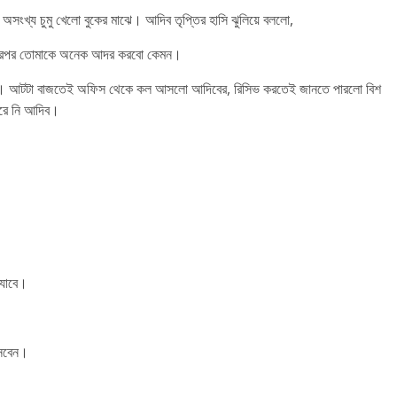
 অসংখ্য চুমু খেলো বুকের মাঝে। আদিব তৃপ্তির হাসি ঝুলিয়ে বললো,
 তারপর তোমাকে অনেক আদর করবো কেমন।
 লাগলো। আটটা বাজতেই অফিস থেকে কল আসলো আদিবের, রিসিভ করতেই জানতে পারলো বিশ
পারে নি আদিব।
ে যাবে।
আসবেন।