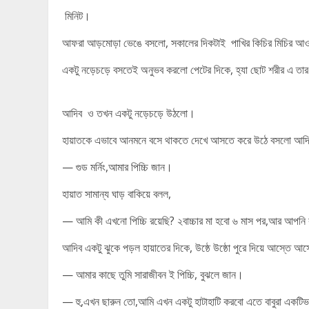
মিনিট।
আফরা আড়মোড়া ভেঙে বসলো, সকালের দিকটাই পাখির কিচির মিচির আওয়াজ
একটু নড়েচড়ে বসতেই অনুভব করলো পেটের দিকে, হ্যা ছোট শরীর এ তার ছ
আদিব ও তখন একটু নড়েচড়ে উঠলো।
হায়াতকে এভাবে আনমনে বসে থাকতে দেখে আসতে করে উঠে বসলো আদিব। পি
— গুড মর্নিং,আমার পিচ্চি জান।
হায়াত সামান্য ঘাড় বাকিয়ে বলল,
— আমি কী এখনো পিচ্চি রয়েছি? ২বাচ্চার মা হবো ৬ মাস পর,আর আপনি 
আদিব একটু ঝুকে পড়ল হায়াতের দিকে, উষ্ঠে উষ্ঠো পুরে দিয়ে আস্তে আস্ত
— আমার কাছে তুমি সারাজীবন ই পিচ্চি, বুঝলে জান।
— হু,এখন ছারুন তো,আমি এখন একটু হাটাহাটি করবো এতে বাবুরা একটি