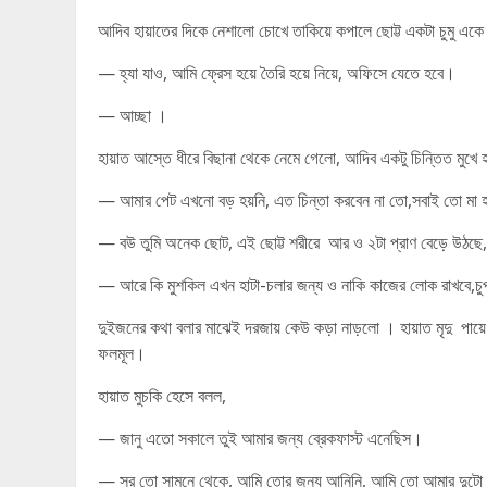
আদিব হায়াতের দিকে নেশালো চোখে তাকিয়ে কপালে ছোট্ট একটা চুমু একে 
— হ্যা যাও, আমি ফ্রেস হয়ে তৈরি হয়ে নিয়ে, অফিসে যেতে হবে।
— আচ্ছা ।
হায়াত আস্তে ধীরে বিছানা থেকে নেমে গেলো, আদিব একটু চিন্তিত মুখে 
— আমার পেট এখনো বড় হয়নি, এত চিন্তা করবেন না তো,সবাই তো মা 
— বউ তুমি অনেক ছোট, এই ছোট্ট শরীরে আর ও ২টা প্রাণ বেড়ে উঠছে,
— আরে কি মুশকিল এখন হাটা-চলার জন্য ও নাকি কাজের লোক রাখবে,চ
দুইজনের কথা বলার মাঝেই দরজায় কেউ কড়া নাড়লো । হায়াত মৃদু পায
ফলমূল।
হায়াত মুচকি হেসে বলল,
— জানু এতো সকালে তুই আমার জন্য ব্রেকফাস্ট এনেছিস।
— সর তো সামনে থেকে, আমি তোর জন্য আনিনি, আমি তো আমার দুটো 