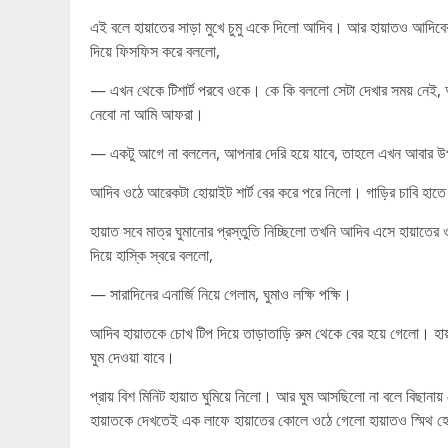
এই বলে হায়াতের সাড়া মুখে চুমু একে দিলো আদিব। আর হায়াতও আদিবের
দিয়ে ফিসফিস করে বললো,
— এখন থেকে টিশার্ট পরবে ওকে। কে কি বললো সেটা দেখার সময় নেই, আ
নেবো না আমি আফরা।
— একটু আগে না বললেন, আপনার দেরি হয়ে যাবে, তাহলে এখন আবার 
আদিব ওঠে আরেকটা হোয়াইট শার্ট বের করে পরে নিলো। গাড়ির চাবি হা
হায়াত সবে মাত্র ঘুমানোর প্রস্তুতি নিচ্ছিলো তখনি আদিব এসে হায়াতের ওষ
দিয়ে হাস্কি স্বরে বললো,
— সারাদিনের এনার্জি নিয়ে গেলাম, ঘুমাও লক্ষি পক্ষি।
আদিব হায়াতকে চোখ টিপ দিয়ে তাড়াতাড়ি রুম থেকে বের হয়ে গেলো। 
ঘুম দেওয়া যাবে।
প্রায় বিশ মিনিট হায়াত ঘুমিয়ে নিলো। আর ঘুম আসছিলো না বলে বিছান
হায়াতকে দেখতেই এক লাফে হায়াতের কোলে ওঠে গেলো হায়াতও স্মিথ 