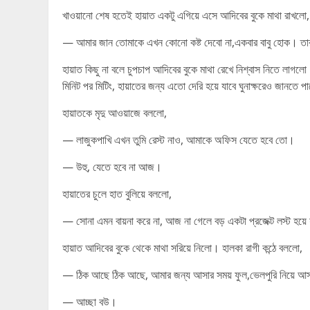
খাওয়ানো শেষ হতেই হায়াত একটু এগিয়ে এসে আদিবের বুকে মাথা রাখলো,
— আমার জান তোমাকে এখন কোনো কষ্ট দেবো না,একবার বাবু হোক।
হায়াত কিছু না বলে চুপচাপ আদিবের বুকে মাথা রেখে নিশ্বাস নিতে
মিনিট পর মিটিং, হায়াতের জন্য এতো দেরি হয়ে যাবে ঘুনাক্ষরেও জানতে 
হায়াতকে মৃদু আওয়াজে বললো,
— লাজুকপাখি এখন তুমি রেস্ট নাও, আমাকে অফিস যেতে হবে তো।
— উহু, যেতে হবে না আজ।
হায়াতের চুলে হাত বুলিয়ে বললো,
— সোনা এমন বায়না করে না, আজ না গেলে বড় একটা প্রজেক্ট লস্ট হয়
হায়াত আদিবের বুকে থেকে মাথা সরিয়ে নিলো। হালকা রাগী কন্ঠে বললো,
— ঠিক আছে ঠিক আছে, আমার জন্য আসার সময় ফুল,ভেলপুরি নিয়ে 
— আচ্ছা বউ।