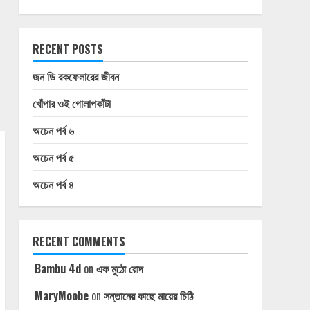
RECENT POSTS
জন ডি রকফেলারের জীবন
খোঁপার ওই গোলাপকাঁটা
অচেন পর্ব ৬
অচেন পর্ব ৫
অচেন পর্ব ৪
RECENT COMMENTS
Bambu 4d
on
এক মুঠো রোদ
MaryMoobe
on
সন্তানের কাছে মায়ের চিঠি