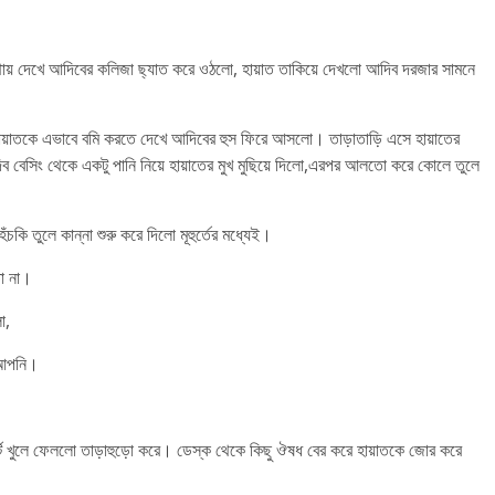
থায় দেখে আদিবের কলিজা ছ্যাত করে ওঠলো, হায়াত তাকিয়ে দেখলো আদিব দরজার সামনে
ায়াতকে এভাবে বমি করতে দেখে আদিবের হুস ফিরে আসলো। তাড়াতাড়ি এসে হায়াতের
িব বেসিং থেকে একটু পানি নিয়ে হায়াতের মুখ মুছিয়ে দিলো,এরপর আলতো করে কোলে তুলে
চকি তুলে কান্না শুরু করে দিলো মূহুর্তের মধ্যেই।
তো না।
ো,
ন আপনি।
ার্ট খুলে ফেললো তাড়াহুড়ো করে। ডেস্ক থেকে কিছু ঔষধ বের করে হায়াতকে জোর করে