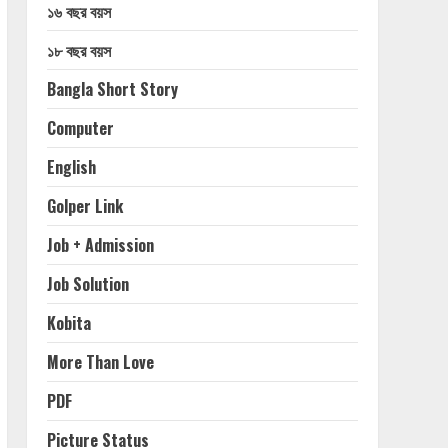
১৬ বছর বয়স
১৮ বছর বয়স
Bangla Short Story
Computer
English
Golper Link
Job + Admission
Job Solution
Kobita
More Than Love
PDF
Picture Status