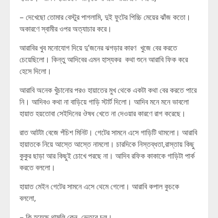
– দেখেছো তোমার বেস্টুর পাগলামি, দুই ফুটের পিচ্চি মেয়ের ঝাঁজ কতো।
অকারণে স্বামীর ওপর অত্যাচার করে।
আরাবির খুব মনোযোগ দিয়ে দু’জনের ঝগড়ার কারণ খুজে বের করতে
চেয়েছিলো। কিন্তু আদিবের এমন হাস্যকর কথা শুনে আরাবি ফিক করে
হেসে দিলো।
আরাবি অনেক খুঁচানোর পরও হায়াতের মুখ থেকে একটা কথা বের করতে পারে
নি। আদিবও কথা না বাড়িয়ে গাড়ি স্টার্ট দিলো। আদিব মনে মনে ভাবলো
হায়াত হয়তোবা সেইদিনের ঔষধ খেতে না দেওয়ার কারণে রাগ করেছে।
রাত আটটা বেজে পঁচিশ মিনিট। গেটের সামনে এসে গাড়িটি থামলো। আরাবি
হায়াতকে নিয়ে আস্তে আস্তে নামলো। চারদিকে নিস্তব্ধতা,রাস্তায় কিছু
কুকুর ছাড়া আর কিছুই চোখে পরছে না। আদিব রফিক কাকাকে গাড়িটা পার্ক
করতে বললো।
হায়াত মেইন গেটের সামনে এসে থেমে গেলো। আরাবি কপাল কুচকে
বললো,
– কি হয়েছে থামলি কেন, ভেতরে চল।