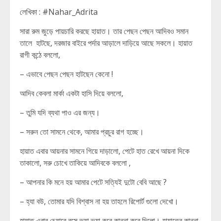
লেখিকা : #Nahar_Adrita
সারা রুম জুড়ে পায়চারি করছে হায়াত। তার পেছন পেছন আদিবও সমান
তালে হাটছে, দরজার বাইরে পর্দার আড়ালে দাড়িয়ে আছে সকলে। হায়াত
রাগী কন্ঠে বললো,
– এভাবে পেছন পেছন হাটছেন কেনো !
আদিব কেবলা মার্কা একটা হাসি দিয়ে বললো,
– তুমি যদি ব্যথা পাও এর জন্য।
– সরুন তো সামনে থেকে, আমার প্রচুর রাগ হচ্ছে।
হায়াত এবার আয়নার সামনে গিয়ে দাড়ালো, পেটে হাত রেখে আয়না দিকে
তাকালো, সরু চোখে তাকিয়ে আদিবকে বললো ,
– আপনার কি মনে হয় আমার পেটে সত্যিই দুটো বেবি আছে ?
– হ্যা বউ, তোমার যদি বিশ্বাস না হয় তাহলে রিপোর্ট গুলো দেখো।
হায়াত এবার চেয়ারে বসে ভ্যা ভ্যা করে কান্না করে দিলো। হায়াতের কান্না