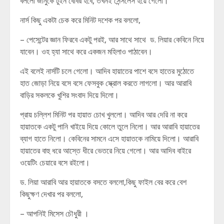
বললো জানুকে টুইন বেবির হবে, তখনই সেন্সলেস হয়ে গেলো।
নার্স কিছু একটা চেক করে মিনিট দশেক পর বললো,
– পেসেন্টের জ্ঞান ফিরবে একটু পরই, আর সাথে সাথে ড. লিয়ার কেবিনে নিয়ে
যাবেন। ওহ হ্যা সাথে করে একজন মহিলাও পাঠাবেন।
এই বলেই নার্সটি চলে গেলো। আদিব হায়াতের পাশে বসে হাতের মুঠোতে
হাত জোড়া নিয়ে বসে বসে ফেসবুক স্ক্রোল করতে লাগলো। আর আরাবি
বাড়ির সকলকে খুশির সংবাদ দিয়ে দিলো।
প্রায় চল্লিশ মিনিট পর হায়াত চোখ খুললো। আদিব আর দেরি না করে
হায়াতকে একটু পানি খাইয়ে দিয়ে কোলে তুলে নিলো। আর আরাবি হায়াতের
ব্যাগ হাতে নিলো। কেবিনের সামনে এসে হায়াতকে নামিয়ে দিলো। আরাবি
হায়াতের বাহু ধরে আস্তে ধীরে ভেতরে নিয়ে গেলো। আর আদিব বাইরে
ওয়েটিং চেয়ারে বসে রইলো।
ড. লিয়া আরাবি আর হায়াতকে বসতে বললো,কিছু ফাইল বের করে বেশ
কিছুক্ষণ দেখার পর বললো,
– আপনিই মিসেস চৌধুরী ।