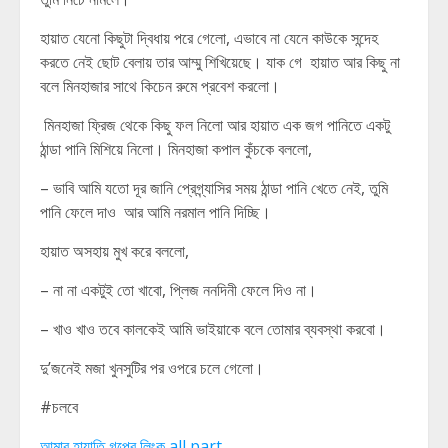
হায়াত যেনো কিছুটা দ্বিধায় পরে গেলো, এভাবে না যেনে কাউকে সন্দেহ
করতে নেই ছোট বেলায় তার আম্মু শিখিয়েছে। যাক গে হায়াত আর কিছু না
বলে মিনহাজার সাথে কিচেন রুমে প্রবেশ করলো।
মিনহাজা ফ্রিজ থেকে কিছু ফল নিলো আর হায়াত এক জগ পানিতে একটু
ঠান্ডা পানি মিশিয়ে নিলো। মিনহাজা কপাল কুঁচকে বললো,
– ভাবি আমি যতো দূর জানি প্রেগ্ন্যাসির সময় ঠান্ডা পানি খেতে নেই, তুমি
পানি ফেলে দাও আর আমি নরমাল পানি দিচ্ছি।
হায়াত অসহায় মুখ করে বললো,
– না না একটুই তো খাবো, প্লিজ ননদিনী ফেলে দিও না।
– খাও খাও তবে কালকেই আমি ভাইয়াকে বলে তোমার ব্যবস্থা করবো।
দু’জনেই মজা খুনসুটির পর ওপরে চলে গেলো।
#চলবে
আমার হায়াতি গল্পের লিংক all part