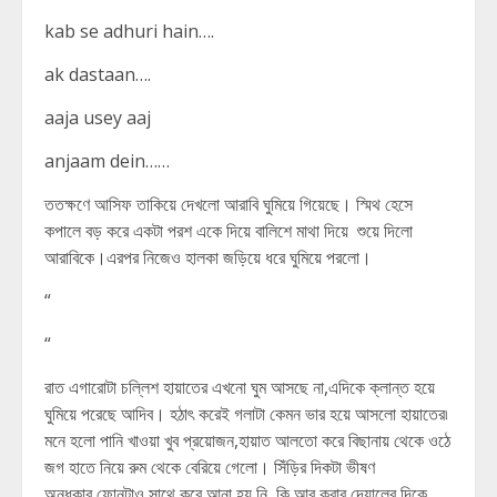
kab se adhuri hain….
ak dastaan….
aaja usey aaj
anjaam dein……
ততক্ষণে আসিফ তাকিয়ে দেখলো আরাবি ঘুমিয়ে গিয়েছে। স্মিথ হেসে
কপালে বড় করে একটা পরশ একে দিয়ে বালিশে মাথা দিয়ে শুয়ে দিলো
আরাবিকে।এরপর নিজেও হালকা জড়িয়ে ধরে ঘুমিয়ে পরলো।
“
“
রাত এগারোটা চল্লিশ হায়াতের এখনো ঘুম আসছে না,এদিকে ক্লান্ত হয়ে
ঘুমিয়ে পরেছে আদিব। হঠাৎ করেই গলাটা কেমন ভার হয়ে আসলো হায়াতের৷
মনে হলো পানি খাওয়া খুব প্রয়োজন,হায়াত আলতো করে বিছানায় থেকে ওঠে
জগ হাতে নিয়ে রুম থেকে বেরিয়ে গেলো। সিঁড়ির দিকটা ভীষণ
অন্ধকার,ফোনটাও সাথে করে আনা হয় নি, কি আর করার দেয়ালের দিকে