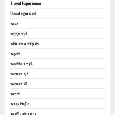
Travel Experience
Uncategorized
অচেন
অতৃপ্ত আত্মা
অনির কলমে আদ্রিয়ান
অনুতাপ
অন্তর্হিত কালকূট
অন্যরকম তুমি
অন্যরকম বউ
অপেক্ষা
অবাধ্য পিছুটান
অরোনী তোমার জন্য