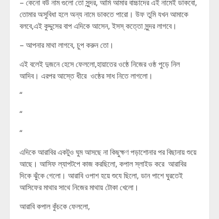
– কেনো বউ নাম গুলো তো সুন্দর, আমি আমার বাচ্চাদের এই নামেই ডাকবো,
তোমার অসুবিধা হলে অন্য নামে ডাকতে পারো। উফ তুমি যখন আমাকে
বলবে,এই কুদ্দুসের বাপ এদিকে আসেন, ইসস্ কত্তো সুন্দর লাগবে।
– আপনার মাথা লাগবে, চুপ করুন তো।
এই বলেই দুজনে হেসে ফেললো,হায়াতের ওষ্ঠে নিজের ওষ্ঠ পুড়ে নিল
আদিব। এরপর আস্তে ধীরে ওষ্ঠের সাধ নিতে লাগলো।
“
“
“
এদিকে আরাবির একটুও ঘুম আসছে না কিছুক্ষণ পড়াশোনার পর বিছানায় শুয়ে
আছে। আসিফ ল্যাপটপে কাজ করছিলো, কপাল স্লাইড করে আরাবির
দিকে ঝুঁকে গেলো। আরাবি ওপাশ হয়ে শুযে ছিলো, ডান পাশে ঘুরতেই
আসিফের মাথার সাথে নিজের মাথায় টোকা খেলো।
আরাবি কপাল কুঁচকে ফেললো,