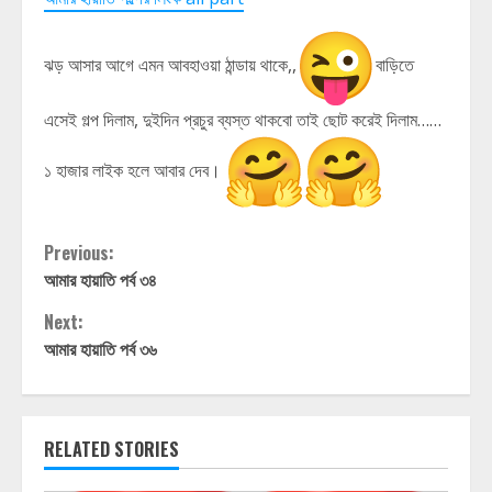
ঝড় আসার আগে এমন আবহাওয়া ঠান্ডায় থাকে,,
বাড়িতে
এসেই গল্প দিলাম, দুইদিন প্রচুর ব্যস্ত থাকবো তাই ছোট করেই দিলাম……
১ হাজার লাইক হলে আবার দেব।
Continue
Previous:
আমার হায়াতি পর্ব ৩৪
Reading
Next:
আমার হায়াতি পর্ব ৩৬
RELATED STORIES