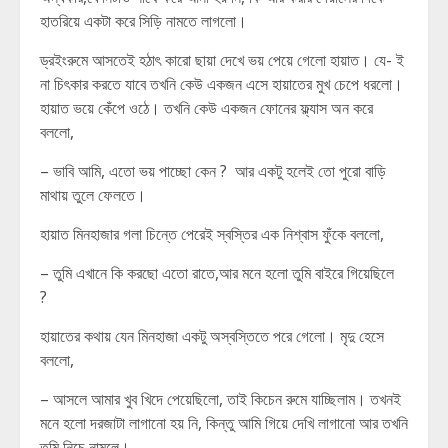
হাতরিয়ে একটা করে সিড়ি নামতে লাগলো।
ড্রইংরুমে আসতেই হঠাৎ কারো ছায়া দেখে ভয় পেয়ে গেলো হায়াত। যে- ই
না চিৎকার করতে যাবে তখনি কেউ একজন এসে হায়াতের মুখ চেপে ধরলো।
হায়াত ভয়ে কেঁপে ওঠে। তখনি কেউ একজন ফোনের ফ্ল্যাস অন করে
বললো,
– ভাবি আমি, এতো ভয় পাচ্ছো কেন ? আর একটু হলেই তো পুরো বাড়ি
মাথায় তুলে ফেলতে।
হায়াত মিনহাজার গলা চিন্তে পেরেই স্বস্তির এক নিশ্বাস ফুঁকে বললো,
– তুমি এখানে কি করছো এতো রাতে,আর মনে হলো তুমি বাইরে গিয়েছিলে
?
হায়াতের কথায় যেন মিনহাজা একটু অস্বস্তিতে পরে গেলো। মৃদু হেসে
বললো,
– আসলে আমার খুব খিদে পেয়েছিলো, তাই কিচেন রুমে যাচ্ছিলাম। তখনই
মনে হলো দরজাটা লাগানো হয় নি, কিন্তু আমি গিয়ে দেখি লাগানো আর তখনি
তুমি নিচে নামলে।