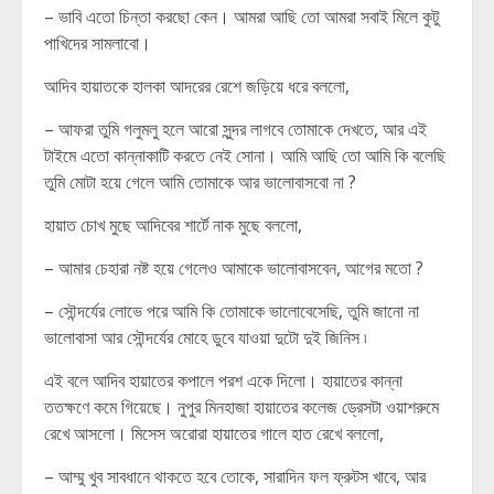
– ভাবি এতো চিন্তা করছো কেন। আমরা আছি তো আমরা সবাই মিলে কুটু
পাখিদের সামলাবো।
আদিব হায়াতকে হালকা আদরের রেশে জড়িয়ে ধরে বললো,
– আফরা তুমি গলুমলু হলে আরো সুন্দর লাগবে তোমাকে দেখতে, আর এই
টাইমে এতো কান্নাকাটি করতে নেই সোনা। আমি আছি তো আমি কি বলেছি
তুমি মোটা হয়ে গেলে আমি তোমাকে আর ভালোবাসবো না ?
হায়াত চোখ মুছে আদিবের শার্টে নাক মুছে বললো,
– আমার চেহারা নষ্ট হয়ে গেলেও আমাকে ভালোবাসবেন, আগের মতো ?
– সৌন্দর্যের লোভে পরে আমি কি তোমাকে ভালোবেসেছি, তুমি জানো না
ভালোবাসা আর সৌন্দর্যের মোহে ডুবে যাওয়া দুটো দুই জিনিস ৷
এই বলে আদিব হায়াতের কপালে পরশ একে দিলো। হায়াতের কান্না
ততক্ষণে কমে গিয়েছে। নুপুর মিনহাজা হায়াতের কলেজ ড্রেসটা ওয়াশরুমে
রেখে আসলো। মিসেস অরোরা হায়াতের গালে হাত রেখে বললো,
– আম্মু খুব সাবধানে থাকতে হবে তোকে, সারাদিন ফল ফ্রুটস খাবে, আর