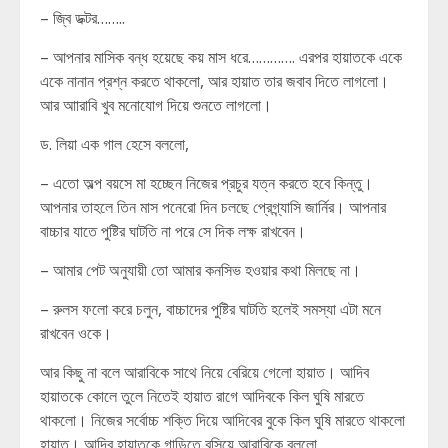
– জ্বি ডক্টর……..
– আপনার মাসিক বন্ধ হয়েছে কয় মাস ধরে…………. এরপর হায়াতকে একে
একে নানান প্রশ্ন করতে থাকলো, আর হায়াত তার জবাব দিতে লাগলো।
আর আারাবি খুব মনোযোগ দিয়ে শুনতে লাগলো।
ড. লিয়া এক গাল হেসে বললো,
– এতো অল্প বয়সে মা হচ্ছেন নিজের প্রচুর যত্ন করতে হবে কিন্তু।
আপনার তাহলে তিন মাস পনেরো দিন চলছে প্রেগ্ন্যাসি জার্নির। আপনার
বাচ্চার যাতে পুষ্টির ঘাটতি না পরে সে দিক লক্ষ রাখবেন।
– আমার পেট অনুযায়ী তো আমার কনসিভ হওয়ার কথা মিলছে না।
– রুলস ফলো করে চলুন, বাচ্চাদের পুষ্টির ঘাটতি হলেই সমস্যা এটা মনে
রাখবেন ওকে।
আর কিছু না বলে আরাবিকে সাথে নিয়ে বেরিয়ে গেলো হায়াত। আদিব
হায়াতকে কোলে তুলে নিতেই হায়াত রাগে আদিবকে কিল ঘুষি মারতে
থাকলো। নিজের সর্বোচ্চ শক্তি দিয়ে আদিবের বুকে কিল ঘুষি মারতে থাকলো
হায়াত। আদিব হায়াতকে গাড়িতে বসিয়ে আরাবিকে বললো,