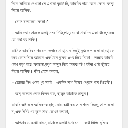
দিকে তাকিয়ে দেখলো সে এখনো ঘুমাই নি, আরাবির হাত থেকে ফোন কেড়ে
নিলো আসিফ,
– ফোন চালাচ্ছো কেনো ?
– আমি তো ফোনকে একটু সময় দিচ্ছিলাম,বেচারা সারাদিন একা থাকে,ওরও
তো কষ্ট হয় নাকি।
আসিফ আরাবির ওপর রাগ দেখাবে না হাসবে কিছুই বুঝতে পারলো না,হো হো
করে হেসে দিয়ে আরুকে এক টানে বুকের ওপর নিয়ে নিলো। লজ্জায় আরাবি
চোখ বন্ধ করে ফেললো,বৃদ্ধা আঙ্গুল দিয়ে আরুর কাঁপা কাঁপা ওষ্ঠে ছুঁইয়ে
দিলো আসিফ। বাঁকা হেসে বললো,
– তোমার লিপ গুলো খুব সফট। একদিন সাধ নিয়েই প্রেমে পরে গিয়েছি।
– অস্ অসভ্য লোক কিসব বলে, ছাড়ুন আমাকে ছাড়ুন।
আরাবি এই বলে আসিফকে ছাড়ানোর চেষ্টা করতে লাগলো কিন্তু তা পারলো
না,এক মিনিট পর বুকে মাথা রেখেই বললো,
– আপনার ভয়েসটা দারুন,আমাকে একটা শুনাবেন….. কথা দিচ্ছি ঘুমিয়ে