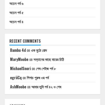
অচেন পর্ব ৬
অচেন পর্ব ৫
অচেন পর্ব ৪
RECENT COMMENTS
Bambu 4d
on
এক মুঠো রোদ
MaryMoobe
on
সন্তানের কাছে মায়ের চিঠি
MichaelSnori
on
শেষ পেইজ পর্ব ৮
egriiCq
on
পিশাচ পুরুষ ৩য় পর্ব
AshMoobe
on
আমার তুমি পর্ব ৪২ ও শেষ