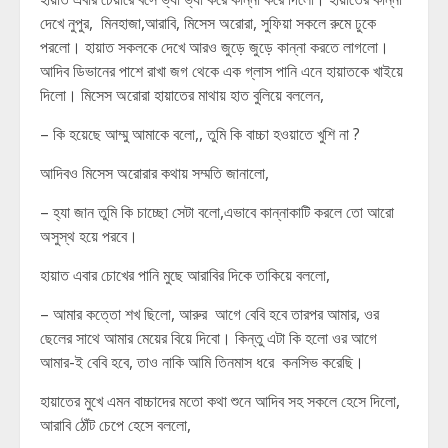
দেখে নুপুর, মিনহাজা,আরাবি, মিসেস অরোরা, সুফিয়া সকলে রুমে ঢুকে
পরলো। হায়াত সকলকে দেখে আরও জুড়ে জুড়ে কান্না করতে লাগলো।
আদিব ডিভানের পাশে রাখা জগ থেকে এক গ্লাস পানি এনে হায়াতকে খাইয়ে
দিলো। মিসেস অরোরা হায়াতের মাথায় হাত বুলিয়ে বললেন,
– কি হয়েছে আম্মু আমাকে বলো,, তুমি কি বাচ্চা হওয়াতে খুশি না ?
আদিবও মিসেস অরোরার কথায় সম্মতি জানালো,
– হ্যা জান তুমি কি চাচ্ছো সেটা বলো,এভাবে কান্নাকাটি করলে তো আরো
অসুস্থ হয়ে পরবে।
হায়াত এবার চোখের পানি মুছে আরাবির দিকে তাকিয়ে বললো,
– আমার কত্তো শখ ছিলো, আরুর আগে বেবি হবে তারপর আমার, ওর
ছেলের সাথে আমার মেয়ের বিয়ে দিবো। কিন্তু এটা কি হলো ওর আগে
আমার-ই বেবি হবে, তাও নাকি আমি তিনমাস ধরে কনসিভ করেছি।
হায়াতের মুখে এমন বাচ্চাদের মতো কথা শুনে আদিব সহ সকলে হেসে দিলো,
আরাবি ঠোঁট চেপে হেসে বললো,