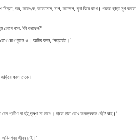
ণ চিন্তা, ভয়, আতঙ্ক, আফসোস, চাপ, আক্ষেপ, ঘৃণা ঘিরে রাখে। পদ্মজা ছাড়া সুখ বলতে
।
ঘুম চোখে বলে, ‘কী করছেন?’
থা রেখে চোখ বুজল ও। আমির বলল, ‘সত্তরটা।’
 জড়িয়ে ধরল তাকে।
 যেন প্রবীণ না হই,তৃষ্ণা না লাগে। হাতে হাত রেখে অনন্তকাল হেঁটে যাই।’
ে অবিনশ্বর জীবন চাই।’