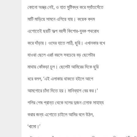
কোনো অস্ত্র নেই, ও হাত মুষ্টিবদ্ধ করে স্যাঁতসেঁতে
মাটি মাড়িয়ে সামনে এগিয়ে যায়। কয়েক কদম
এগোতেই ছয়টি অল্প বয়সী কিশোর-যুবক পথরোধ
করে দাঁড়ায়। ওদের হাতে লাঠি, ছুরি। এখানকার বখে
যাওয়া ছেলে এরা! বয়সে সবচেয়ে বড় ছেলেটার
মাথায় কোঁকড়া চুল। ছেলেটা আমিরের দিকে ছুরি
ধরে বলল, ‘এই এলাকায় থাকতে হইলে আগে
আমগোরে চাঁদা দিতে হয়। মানিব্যাগ বের কর।’
গলির শেষ প্রান্ত থেকে দলের দুজন লোেক সাহায্য
করার জন্য এগোতে চাইলে আমির বলে উঠল,
‘খামো।’