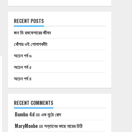
RECENT POSTS
জন ডি রকফেলারের জীবন
খোঁপার ওই গোলাপকাঁটা
অচেন পর্ব ৬
অচেন পর্ব ৫
অচেন পর্ব ৪
RECENT COMMENTS
Bambu 4d
on
এক মুঠো রোদ
MaryMoobe
on
সন্তানের কাছে মায়ের চিঠি