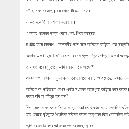
দৌড়ে চলে এসেছে। কে জানে কী হয়। এসব
ডাক্তারকে তিনি বিশ্বাস করেন না।
একসময় পদ্মজার কান্না থেমে গেল, শিশুর কান্নায়
মখরিত হলো চারপাশ। আলমগীর সঙ্গে সঙ্গে আমিরকে জড়িয়ে ধরে উচ্ছ্বসি
অজানা এক শিহরণে আমিরের গায়ের লোমকূপ দাঁড়িয়ে পড়ে। একটা অদ্ভু
তার হাত ধরে চুমু খেয়ে আমির বলল, ঠিক আছো?’
পদ্মজা মাথা নাড়াল। দূর্বল গলায় কোনোমতে বলল, ‘ও এসেছে, আমাদের
আমির যখন পারিজাকে দেখল একটা সংকোচ আষ্টেপৃষ্টে জড়িয়ে ধরল তাকে।
করলে যদি অপবিত্র হয়ে যায়?
পিতা সন্তানকে কোলে নিচ্ছে না ব্যাপারটা দেখে যখন সবাই বলাবলি করছি
তার ছোঁয়ায় ফুটফুটে শিশুটিকে সত্যিই কালো অন্ধকার ঘিরে ফেলেছিল চার
স্মৃতি রোমন্থন করে আমিরের গলা জ্বলছে! বুকের