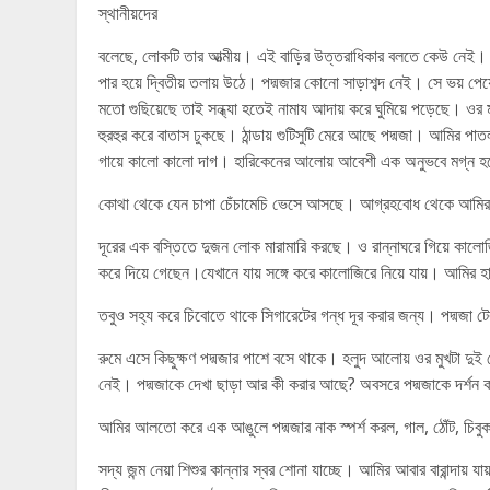
স্থানীয়দের
বলেছে, লোকটি তার আত্মীয়। এই বাড়ির উত্তরাধিকার বলতে কেউ নেই
পার হয়ে দ্বিতীয় তলায় উঠে। পদ্মজার কোনো সাড়াশব্দ নেই। সে ভয় পেয
মতো গুছিয়েছে তাই সন্ধ্যা হতেই নামায আদায় করে ঘুমিয়ে পড়েছে। ওর
হুরহুর করে বাতাস ঢুকছে। ঠান্ডায় গুটিসুটি মেরে আছে পদ্মজা। আমির পাতল
গায়ে কালো কালো দাগ। হারিকেনের আলোয় আবেশী এক অনুভবে মগ্ন হয়ে
কোথা থেকে যেন চাপা চেঁচামেচি ভেসে আসছে। আগ্রহবোধ থেকে আমির বা
দূরের এক বস্তিতে দুজন লোক মারামারি করছে। ও রান্নাঘরে গিয়ে কালোজি
করে দিয়ে গেছেন।যেখানে যায় সঙ্গে করে কালোজিরে নিয়ে যায়। আমির হাতে 
তবুও সহ্য করে চিবোতে থাকে সিগারেটের গন্ধ দূর করার জন্য। পদ্মজা 
রুমে এসে কিছুক্ষণ পদ্মজার পাশে বসে থাকে। হলুদ আলোয় ওর মুখটা দুই
নেই। পদ্মজাকে দেখা ছাড়া আর কী করার আছে? অবসরে পদ্মজাকে দর্শন ক
আমির আলতো করে এক আঙুলে পদ্মজার নাক স্পর্শ করল, গাল, ঠোঁট, চিবুক 
সদ্য জন্ম নেয়া শিশুর কান্নার স্বর শোনা যাচ্ছে। আমির আবার বারান্দা