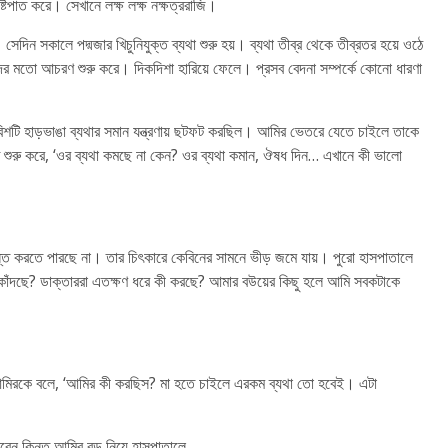
িপাত করে। সেখানে লক্ষ লক্ষ নক্ষত্ররাজি।
িন সকালে পদ্মজার খিচুনিযুক্ত ব্যথা শুরু হয়। ব্যথা তীব্র থেকে তীব্রতর হয়ে ওঠে
দের মতো আচরণ শুরু করে। দিকদিশা হারিয়ে ফেলে। প্রসব বেদনা সম্পর্কে কোনো ধারণা
বিশটি হাড়ভাঙা ব্যথার সমান যন্ত্রণায় ছটফট করছিল। আমির ভেতরে যেতে চাইলে তাকে
ে শুরু করে, ‘ওর ব্যথা কমছে না কেন? ওর ব্যথা কমান, ঔষধ দিন… এখানে কী ভালো
 করতে পারছে না। তার চিৎকারে কেবিনের সামনে ভীড় জমে যায়। পুরো হাসপাতালে
কাঁদছে? ডাক্তাররা এতক্ষণ ধরে কী করছে? আমার বউয়ের কিছু হলে আমি সবকটাকে
মগীর আমিরকে বলে, ‘আমির কী করছিস? মা হতে চাইলে এরকম ব্যথা তো হবেই। এটা
রবেন কিন্তু আমির বড নিয়ে হাসপাতালে