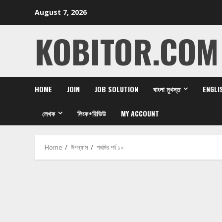
Skip
August 7, 2026
to
content
KOBITOR.COM
HOME
JOIN
JOB SOLUTION
বাংলা মুখস্ত
ENGLI
লেখক
লিংক+রিভিউ
MY ACCOUNT
Home
উপন্যাস
পদ্মমির পর্ব ১০