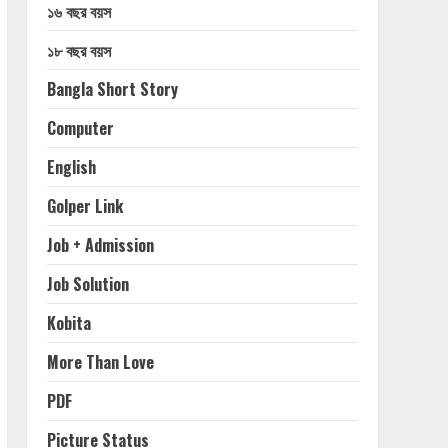
১৬ বছর বয়স
১৮ বছর বয়স
Bangla Short Story
Computer
English
Golper Link
Job + Admission
Job Solution
Kobita
More Than Love
PDF
Picture Status