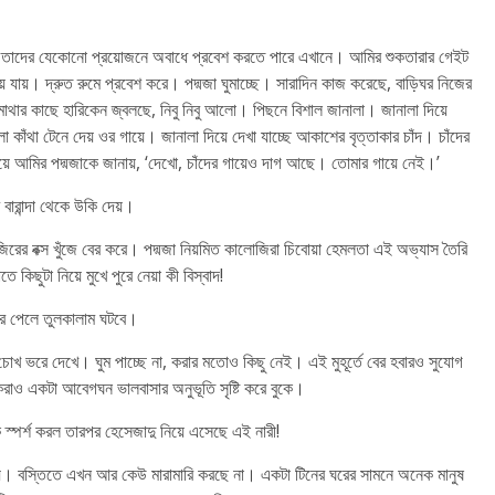
। তাদের যেকোনো প্রয়োজনে অবাধে প্রবেশ করতে পারে এখানে। আমির শুকতারার গেইট
়ে যায়। দ্রুত রুমে প্রবেশ করে। পদ্মজা ঘুমাচ্ছে। সারাদিন কাজ করেছে, বাড়িঘর নিজের
 মাথার কাছে হারিকেন জ্বলছে, নিবু নিবু আলো। পিছনে বিশাল জানালা। জানালা দিয়ে
া কাঁথা টেনে দেয় ওর গায়ে। জানালা দিয়ে দেখা যাচ্ছে আকাশের বৃত্তাকার চাঁদ। চাঁদের
 আমির পদ্মজাকে জানায়, ‘দেখো, চাঁদের গায়েও দাগ আছে। তোমার গায়ে নেই।’
রান্দা থেকে উকি দেয়।
রের বক্স খুঁজে বের করে। পদ্মজা নিয়মিত কালোজিরা চিবোয়া হেমলতা এই অভ্যাস তৈরি
কিছুটা নিয়ে মুখে পুরে নেয়া কী বিস্বাদ!
টের পেলে তুলকালাম ঘটবে।
 চোখ ভরে দেখে। ঘুম পাচ্ছে না, করার মতোও কিছু নেই। এই মুহূর্তে বের হবারও সুযোগ
রাও একটা আবেগঘন ভালবাসার অনুভূতি সৃষ্টি করে বুকে।
স্পর্শ করল তারপর হেসেজাদু নিয়ে এসেছে এই নারী!
য় যায়। বস্তিতে এখন আর কেউ মারামারি করছে না। একটা টিনের ঘরের সামনে অনেক মানুষ