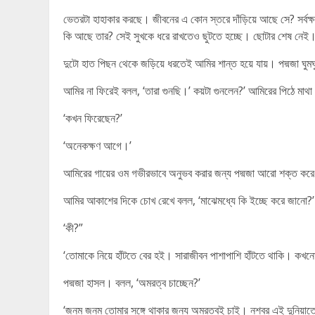
ভেতরটা হাহাকার করছে। জীবনের এ কোন স্তরে দাঁড়িয়ে আছে সে? সর্বক্ষ
কি আছে তার? সেই সুখকে ধরে রাখতেও ছুটতে হচ্ছে। ছোটার শেষ নেই
দুটো হাত পিছন থেকে জড়িয়ে ধরতেই আমির শান্ত হয়ে যায়। পদ্মজা ঘুম
আমির না ফিরেই বলল, ‘তারা গুনছি।’ কয়টা গুনলেন?’ আমিরের পিঠে মা
‘কখন ফিরেছেন?’
‘অনেকক্ষণ আগে।’
আমিরের গায়ের ওম গভীরভাবে অনুভব করার জন্য পদ্মজা আরো শক্ত করে
আমির আকাশের দিকে চোখ রেখে বলল, ‘মাঝেমধ্যে কি ইচ্ছে করে জানো?’
‘কী?”
‘তোমাকে নিয়ে হাঁটতে বের হই। সারাজীবন পাশাপাশি হাঁটতে থাকি। কখনো
পদ্মজা হাসল। বলল, ‘অমরত্ব চাচ্ছেন?’
‘জনম জনম তোমার সঙ্গে থাকার জন্য অমরত্বই চাই। নশ্বর এই দুনিয়াত