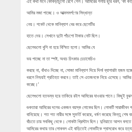
এই কথা শুনে কোঁকড়াচুলো রেগে গেল। আমিরের গলায় ছুরি ধরল, ‘কী
আমির মজা পাচ্ছে। ও আত্মসমর্পণের সিদ্ধান্ত
নেয়। পকেট থেকে মানিব্যাগ বের করে ছেলেটির
হাতে দেয়। সেখানে দুটো পাঁচশো টাকার নোট ছিল।
ছেলেগুলো খুশি না হয়ে বিস্মিত হলো। আমির যে
ভয় পাচ্ছে না তা স্পষ্ট, অথচ চিৎকার চেচামেচিও
করছে না, বাঁধাও দিচ্ছে না, সোজা মানিব্যাগ দিয়ে দিল! ব্যাপারটা হজম
ধরলে নিশ্চয়ই প্রতিহত করবে। তাই সে এতজনকে নিয়ে এসেছে। আমির চল
করেছ।’
ছেলেগুলো হতভম্ব হয়ে তাকিয়ে রইল আমিরের যাওয়ার পানে। কিছুই বু
গুকতারা আমিরের দলের একজন বয়স্ক লোকের ছিল। লোকটি সারাজীবন পাপ করে
বানিয়েছে। শত শত নারীর সঙ্গে স্ফূর্তি করেছে, ধর্ষণ করেছে কিন্তু শে
বাঁচতে চায় সবকিছু থেকে। লোকটা খ্রিস্টান ছিল। দুনিয়াতে আপন বলত
আমিরের কথায় তার লোকবল এই বাড়িতেই লোকটিকে শ্বাসরোধ করে হত্