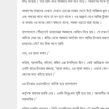
ভীড় করেছে। তার হঠাৎ করে পারিজার কথা মনে পড়ে। আকাশের দিকে দৃষ্ট
আকাশের তারাদের দেখতে দেখতে চোখের তারায় ভেসে উঠে পারিজার জন্ম। সেদ
এবং সময়ের সাথে সাথে তা ঘন হতে থাকে। ওর যন্ত্রণা দেখে আমির উন্মা
না থাকায় ওর মনের কোণে বাজতে থাকে, পদ্মজা হয়তো মারা যাচ্ছে।
হাসপাতালে পৌঁছাতেই ডাক্তাররা পদ্মজাকে কেবিনে নিয়ে যায়। সে তখন 
আটকে দেয়া হয়। বাহির থেকে পদ্মজার আর্তনাদ শুনে আমির চিৎকার করত
ডাক্তার নেই? যত টাকা লাগে আমি
দেব, ওর ব্যথা কমান।’
ফরিনা, আলমগীর, লতিফা, মজিদ এরা উপস্থিত ছিল। কেউ আমিরকে শান্ত
একটা মাত্র চিৎকার বাজছে, ‘ব্যথা কমাও, ওর ব্যথা কমাও। এখনো কেন 
জেলের ভাত খাইয়ে ছাড়ব।’
ওর চিৎকার চেচামেচিতে অতিষ্ঠ হয়ে হাসপাতাল
কর্তৃপক্ষ মামলার হুমকি দেয়। একটা বিশৃঙ্খলা সৃষ্টি হয়ে যায়। আল
স্বাভাবিক।’
ফরিনা তসবিহ পড়ছেন। তিনি চেয়েছিলেন ধাত্রী দিয়ে এই মুহূর্তটা পার ক