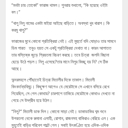
“মনটা চায় তোকে!” ফারাজ থামল। পুনরায় শুধালো, “কি হয়েছে ওইটা
বল।”
“খালু নিলু নামের একটা মাইয়া আইছে বাড়িতে। অবস্থা খুব খারাপ। কি
করমু খালু?”
ফারাজের মুখে কোনো প্রতিক্রিয়া নেই। এই মুহুর্তে যদি ঘোড়াও তার সামনে
ডিম পারত তবুও হয়ত সে একটু প্রতিক্রিয়া দেখাত না। কারন আপাতত
তার মস্তিষ্ক জুড়ে প্রিয়তমা বিচরণ করছে। তবে চিত্রা জলদি বিছানা
ছেড়ে উঠে পড়ল। নিলু এসেছে?তার মানে নিলুর কিচ্ছু হয় নি? সে ঠিক
আছে।
অন্দরমহলে পৌঁছাতেই চিত্রা মিতালীর দিকে তাকাল। মিতালী
কিংকর্তব্যবিমূঢ়। কিছুক্ষণ আগেও যে মেয়েটাকে সে এখানে বসিয়ে রেখে
গিয়েছিল, সে গেল কোথায়? চারপাশে তাকিয়ে মেয়েটাকে কোথাও দেখতে না
পেয়ে সে উদ্গ্রীব হয়ে উঠল।
“নিলু?” মিতালী ডাক দিল। কোনো সাড়া নেই। ডাকাডাকির শব্দ শুনে
উপরতলা থেকে রুমানা এলাহী, রোশান, রাজনসহ বাকিরাও বেরিয়ে এল। এক
মুহূর্তেই বাড়ির পরিবেশ পাল্টে গেল। সবাই উৎকণ্ঠিত হয়ে এদিক-ওদিক