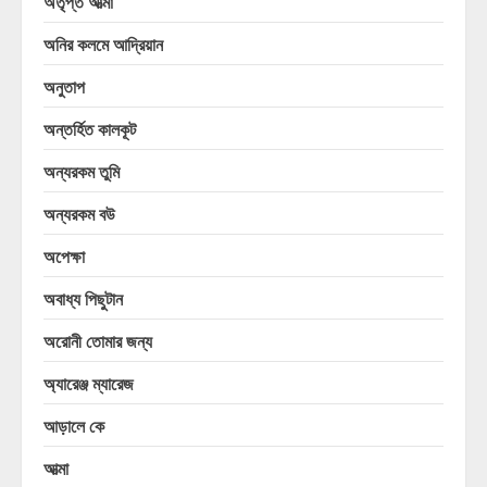
অতৃপ্ত আত্মা
অনির কলমে আদ্রিয়ান
অনুতাপ
অন্তর্হিত কালকূট
অন্যরকম তুমি
অন্যরকম বউ
অপেক্ষা
অবাধ্য পিছুটান
অরোনী তোমার জন্য
অ্যারেঞ্জ ম্যারেজ
আড়ালে কে
আত্মা