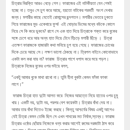
চিত্রার বিরক্তি আরও বেড়ে গেল। ফারাজের এই নাটকীয়তা যেন শেষই
হচ্ছে না। তবুও সে চুপ করে আছে, হয়তো নাটকের পরবর্তী অংশ দেখার
জন্য। মশারীর কাছে যেতেই রোমান্সের ছন্দপতন। মশারীর ভেতরে ঢুকতে
গিয়ে ফারাজের মুড একেবারে ফুস! এই ঘোড়ার ডিমের মধ্যে বউকে কোলে
নিয়ে সে কি করে ডুকবে? রাগে সে এক হাত দিয়ে চিত্রাকে শক্ত করে বুকের
সঙ্গে চেপে ধরে আর অন্য হাত দিয়ে টেনে হিঁচড়ে মশারী ছিঁড়ে । চিত্রা
এতক্ষণ ফারাজকে হাজারটা কথা শুনিয়ে চুপ হয়ে গেছে। ফারাজের চোখের
দিকে চেয়ে আছে সে। লক্ষণ ভালো ঠেকছে না। ত্রিপল নাইনে কোনোভাবে
একটা কল করা যায় না? ফারাজ চিত্রার পাশে ধপাস করে শুয়ে পড়ল।
চিত্রাকে নিজের বুকের ওপর শুইয়ে বলল,
“একটু আমার বুকে মাথা রাখো না। তুমি হীনা বুকটা কেমন ফাঁকা ফাকা
লাগে।”
ফারাজ চিত্রা হাত দুটো আলত করে নিজের আয়ত্তে নিয়ে হাতের ওপর চুমু
খায়। একটি নয়, দুটো নয়, পরপর বেশ কয়েকটা। চিত্রার বাঁধা দেয় না।
আবার তার বাঁধা দিতেও ইচ্ছে করছে। কিন্তু আশ্চর্যের বিষয় একটু আগেও
যেই চিত্রা কেমন তেজি ছিল সে এখন পাথরের মত নির্বাক,স্তব্ধ। ফারাজ
চিত্রার ওষ্ঠের ছোঁয়ায় নিজেকে ধন্য করার আগেই রুমের দরজাটা ঠাস করে