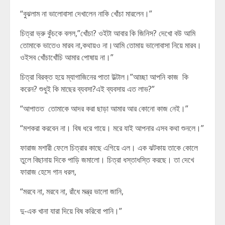
“বুঝলাম না ভালোবাসা দেখালেন নাকি খোঁচা মারলেন।”
চিত্রা ভ্রু কুঁচকে বলল,”খোঁচা? ওইটা আবার কি জিনিস? দেখো বউ আমি
তোমাকে ভাতেও মারব না,কথায়ও না।আমি তোমায় ভালোবাসা নিয়ে মারব।
ওইসব খোঁচাখোঁচি আমার পোষায় না।”
চিত্রা বিরক্ত হয়ে ম্যাগাজিনের পাতা উল্টাল।”আচ্ছা আপনি কাজ কি
করেন? শুধুই কি মাছের ব্যবসা?এই ব্যবসায় এত লাভ?”
“আপাতত তোমাকে আদর করা ছাড়া আমার আর কোনো কাজ নেই।”
“মশকরা করবেন না। বিষ ধরে গায়ে। মরে যাই আপনার এসব কথা শুনলে।”
ফারাজ মশারী ফেলে চিত্রার কাছে এগিয়ে এল। এক ঝটকায় তাকে কোলে
তুলে বিছানায় দিকে পাড়ি জমালো। চিত্রা ধস্তাধস্তি করছে। তা দেখে
ফারাজ হেসে গান ধরল,
“মরবে না, মরবে না, রাঁধে মন্ত্র ভালো জানি,
দু-এক খানা যারা দিয়ে বিষ করিবো পানি।”