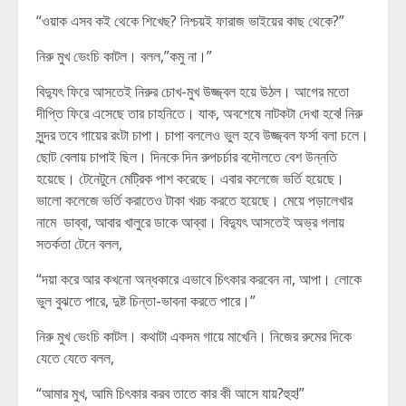
“ওয়াক এসব কই থেকে শিখেছ? নিশ্চয়ই ফারাজ ভাইয়ের কাছ থেকে?”
নিরু মুখ ভেংচি কাটল। বলল,”কমু না।”
বিদ্যুৎ ফিরে আসতেই নিরুর চোখ-মুখ উজ্জ্বল হয়ে উঠল। আগের মতো
দীপ্তি ফিরে এসেছে তার চাহনিতে। যাক, অবশেষে নাটকটা দেখা হবে! নিরু
সুন্দর তবে গায়ের রংটা চাপা। চাপা বললেও ভুল হবে উজ্জ্বল ফর্সা বলা চলে।
ছোট বেলায় চাপাই ছিল। দিনকে দিন রুপচর্চার বদৌলতে বেশ উন্নতি
হয়েছে। টেনেটুনে মেট্রিক পাশ করেছে। এবার কলেজে ভর্তি হয়েছে।
ভালো কলেজে ভর্তি করাতেও টাকা খরচ করতে হয়েছে। মেয়ে পড়ালেখার
নামে ডাব্বা, আবার খালুরে ডাকে আব্বা। বিদ্যুৎ আসতেই অভ্র গলায়
সতর্কতা টেনে বলল,
“দয়া করে আর কখনো অন্ধকারে এভাবে চিৎকার করবেন না, আপা। লোকে
ভুল বুঝতে পারে, দুষ্ট চিন্তা-ভাবনা করতে পারে।”
নিরু মুখ ভেংচি কাটল। কথাটা একদম গায়ে মাখেনি। নিজের রুমের দিকে
যেতে যেতে বলল,
“আমার মুখ, আমি চিৎকার করব তাতে কার কী আসে যায়?হুহ!”