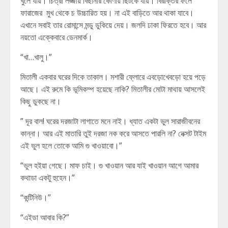
খুলে যায়। চিত্রা লজ্জায় বিছানার কোণায় ছিটকে যায়। বিরক্তির ফলে
ফারাজের মুখ থেকে চ উচ্চারিত হয়। না এই বাড়িতে আর থাকা যাবে।
এখানে সবাই তার রোমান্সে মন্ডু ডুকিয়ে দেয়। জলদি ঢাকা ফিরতে হবে। আর
নয়তো এক্কেবারে ডেনমার্ক।
“খা…খালু।”
মিতালী একবার ঘরের দিকে তাকাল। মশারী ফ্লোরে এবড়োখেবড়ো হয়ে পড়ে
আছে। এই রুমে কি ভূমিকম্প হয়েছে নাকি? মিতালীর মোটা মাথায় আসলেই
কিছু ডুকছে না।
” দূর বাল! ঘরের দরজাটা লাগাতে মনে নাই। ধ্যাত একটা ভুল সারাজীবনের
কান্না। আর এই মাতারি তুই দরজা নক করে আসতে পারলি না? নেক্সট টাইম
এই ভুল হলে তোকে আমি গু খাওয়াবো।”
“ভুল হইয়া গেছে। মাফ চাই। গু খাওয়ান আর যাই খাওয়ান আগে আমার
কথাডা একটু হুহেন।”
“কন্টিনিউ।”
“এইডা আবার কি?”