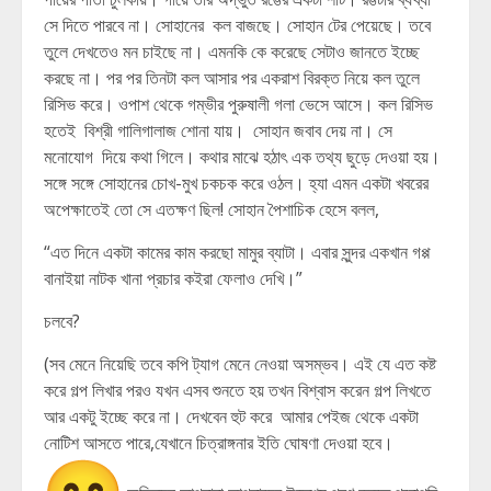
সে দিতে পারবে না। সোহানের কল বাজছে। সোহান টের পেয়েছে। তবে
তুলে দেখতেও মন চাইছে না। এমনকি কে করেছে সেটাও জানতে ইচ্ছে
করছে না। পর পর তিনটা কল আসার পর একরাশ বিরক্ত নিয়ে কল তুলে
রিসিভ করে। ওপাশ থেকে গম্ভীর পুরুষালী গলা ভেসে আসে। কল রিসিভ
হতেই বিশ্রী গালিগালাজ শোনা যায়। সোহান জবাব দেয় না। সে
মনোযোগ দিয়ে কথা গিলে। কথার মাঝে হঠাৎ এক তথ্য ছুড়ে দেওয়া হয়।
সঙ্গে সঙ্গে সোহানের চোখ-মুখ চকচক করে ওঠল। হ্যা এমন একটা খবরের
অপেক্ষাতেই তো সে এতক্ষণ ছিল! সোহান পৈশাচিক হেসে বলল,
“এত দিনে একটা কামের কাম করছো মামুর ব্যাটা। এবার সুন্দর একখান গপ্প
বানাইয়া নাটক খানা প্রচার কইরা ফেলাও দেখি।”
চলবে?
(সব মেনে নিয়েছি তবে কপি ট্যাগ মেনে নেওয়া অসম্ভব। এই যে এত কষ্ট
করে গল্প লিখার পরও যখন এসব শুনতে হয় তখন বিশ্বাস করেন গল্প লিখতে
আর একটু ইচ্ছে করে না। দেখবেন হুট করে আমার পেইজ থেকে একটা
নোটিশ আসতে পারে,যেখানে চিত্রাঙ্গনার ইতি ঘোষণা দেওয়া হবে।