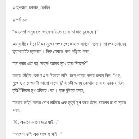
#ইশরাত_জাহান_জেরিন
#পর্ব_১৬
“আস্তে! মানুষ তো ভাবে বাড়িতে চোর-ডাকাত ঢুকেছে।”
অভ্র ধীরে ধীরে নিরুর মুখের ওপর থেকে হাত সরিয়ে নিলো। তারপর ফোনের
ফ্ল্যাশলাইট জ্বালাল। নিরু ক্ষোভে গলা চড়িয়ে বলল,
“আপনার এত বড় সাহস! আমার মুখে হাত দিছেন?”
অভ্র ঠোঁটের কোণে এক চিলতে হাসি টেনে শান্ত গলায় জবাব দিল, “ওহ,
মুখে হাত দেওয়াটা ভালো লাগেনি? হাতটা অন্য কোথাও দেওয়া দরকার ছিল
বুঝি?”নিরুর মুখ শুকিয়ে গেল। ভ্রু কুঁচকে বলল,
“অভ্র ভাই!”অভ্র চোখ নামিয়ে এক মুহূর্ত চুপ করে রইল, তারপর চাপা স্বরে
বলল,
“ছি, এভাবে বললে মরে যাই…”
“আসেন ভাই এক সঙ্গে গু খাই।”