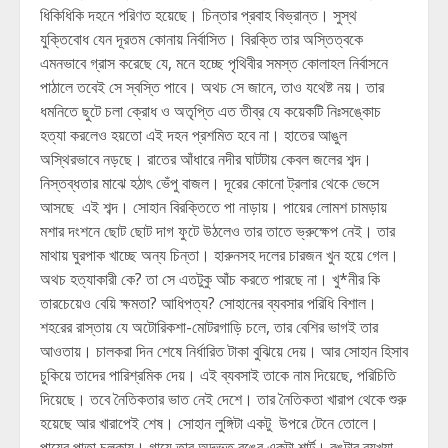
ধিকিধিকি দহনে পরিণত হয়েছে। চিন্তার প্রবাহ বিভ্রান্ত। সুস্থ
যুক্তিবোধ যেন দূরতম কোনায় নির্বাসিত। বিরক্তি তার অস্তিত্বকে
এমনভাবে গ্রাস করেছে যে, মনে হচ্ছে পৃথিবীর সমস্ত কোলাহল নির্বাসনে
পাঠালে তবেই সে স্বস্তি পাবে। অথচ সে জানে, তাও যথেষ্ট নয়। তার
ধমনিতে ছুটে চলা ক্রোধ ও অতৃপ্তি এত তীব্র যে কয়েকটি নিঃসঙ্কোচ
হত্যা করলেও হয়তো এই দহন প্রশমিত হবে না। হাতের আঙুল
অস্থিরভাবে নড়ছে। রাতের আঁধারে নদীর ঘাটটায় কেবল জলের শব্দ।
নিস্তব্ধতার মাঝে হঠাৎ ভেঁপু বাজল। দূরের কোনো ট্রলার থেকে ভেসে
আসছে এই শব্দ। সোহান বিরক্তিতে পা নাড়ায়। পায়ের লোমশ চামড়ায়
মশার দংশনে ছোট ছোট দাগ ফুটে উঠলেও তার তাতে ভ্রুক্ষেপ নেই। তার
মাথায় ঘুরপাক খাচ্ছে অন্য চিন্তা। হারুনসহ দলের চারজন খুন হয়ে গেল।
অথচ হত্যাকারী কে? তা সে এতটুকু আঁচ করতে পারছে না। খু*নীর কি
তারচেয়েও বেয়ি ক্ষমতা? আধিপত্য? সোহানের ব্যবসার পরিধি বিশাল।
শহরের রাস্তায় যে অটোরিকশা-মোটরগাড়ি চলে, তার বেশির ভাগই তার
আওতায়। চালকরা দিন শেষে নির্ধারিত টাকা বুঝিয়ে দেয়। আর সোহান হিসাব
চুকিয়ে তাদের পারিশ্রমিক দেয়। এই ব্যবসাই তাকে নাম দিয়েছে, পরিচিতি
দিয়েছে। তবে নৈতিকতার ভাত নেই দেশে। তার নৈতিকতা খারাপ থেকে শুরু
হয়েছে আর খারাপেই শেষ। সোহান লুঙ্গিটা একটু উপরে টেনে তোলে।
পায়ের পাতা চুলকায়। গায়ে তার অদ্ভুত রঙের একটা শার্ট। রঙটার ব্যখ্যা