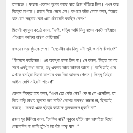
তাকাচ্ছে। ফারাজ এতক্ষণ বুকের কাছে হাত গুঁজে দাঁড়িয়ে ছিল। এখন তার
বিরক্ত লাগছে। রাজন নিচে নেমে এল। কপালে ভাঁজ ফেলে বলল, “আরে
থাম তো! সন্ধ্যার বেলা এত চেঁচামেচি করছিস কেন?”
মিতালী ব্যাকুল কণ্ঠে বলল, “ভাই, সত্যি আমি নিলু নামের একটা মাইয়ারে
এইখানে বসাইয়া রাইখা গেছিলাম!”
রাজনের ভ্রু কুঁচকে গেল। “মেয়েটার নাম নিলু, এটা তুই জানলি কীভাবে?”
“জিজ্ঞেস করছিলাম। ওর অবস্থা ভালা ছিল না। সে কইল, ‘চিত্রা আপার
সাথে একটু কথা আছে, শুধু একবার তারে ডাইকা আনো।’ আমি তাই ওরে
এখানে বসাইয়া চিত্রা আপারে খবর দিয়া আনতে গেলাম। কিন্তু ফিইরা
আইসা দেখি মাইয়াটা গায়েব!”
রোশান বিরক্ত হয়ে বলল, “এখন তো কেউ নেই? কে না কে এসেছিল, তা
নিয়ে বাড়ি মাথায় তুলতে হবে নাকি? দেশের অবস্থা ভালো না, ছিনতাই
বাড়ছে। অযথা এমন হুটহাট কাউকে অন্দরমহলে ঢুকাবি না!”
রাজন সুর মিলিয়ে বলল, “দেখিস নাই? পুকুরে দুইটা লাশ ভাসাইয়া দিছে!
কোনোদিন না জানি তুই-ই টার্গেটে পড়ে যাস।”