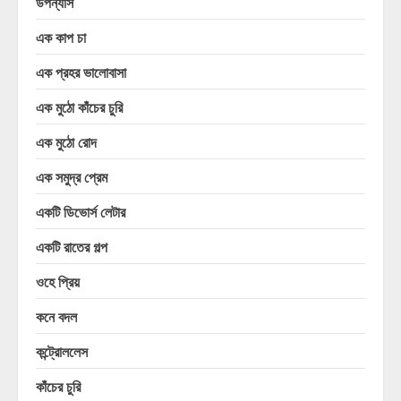
উপন্যাস
এক কাপ চা
এক প্রহর ভালোবাসা
এক মুঠো কাঁচের চুরি
এক মুঠো রোদ
এক সমুদ্র প্রেম
একটি ডিভোর্স লেটার
একটি রাতের গল্প
ওহে প্রিয়
কনে বদল
কন্ট্রোললেস
কাঁচের চুরি