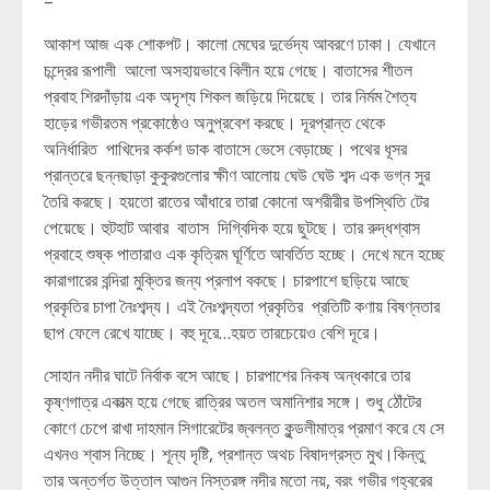
–
আকাশ আজ এক শোকপট। কালো মেঘের দুর্ভেদ্য আবরণে ঢাকা। যেখানে
চন্দ্রের রূপালী আলো অসহায়ভাবে বিলীন হয়ে গেছে। বাতাসের শীতল
প্রবাহ শিরদাঁড়ায় এক অদৃশ্য শিকল জড়িয়ে দিয়েছে। তার নির্মম শৈত্য
হাড়ের গভীরতম প্রকোষ্ঠেও অনুপ্রবেশ করছে। দূরপ্রান্ত থেকে
অনির্ধারিত পাখিদের কর্কশ ডাক বাতাসে ভেসে বেড়াচ্ছে। পথের ধূসর
প্রান্তরে ছন্নছাড়া কুকুরগুলোর ক্ষীণ আলোয় ঘেউ ঘেউ শব্দ এক ভগ্ন সুর
তৈরি করছে। হয়তো রাতের আঁধারে তারা কোনো অশরীরীর উপস্থিতি টের
পেয়েছে। হুটহাট আবার বাতাস দিগ্বিদিক হয়ে ছুটছে। তার রুদ্ধশ্বাস
প্রবাহে শুষ্ক পাতারাও এক কৃত্রিম ঘূর্ণিতে আবর্তিত হচ্ছে। দেখে মনে হচ্ছে
কারাগারের বন্দিরা মুক্তির জন্য প্রলাপ বকছে। চারপাশে ছড়িয়ে আছে
প্রকৃতির চাপা নৈঃশব্দ্য। এই নৈঃশব্দ্যতা প্রকৃতির প্রতিটি কণায় বিষণ্নতার
ছাপ ফেলে রেখে যাচ্ছে। বহু দূরে…হয়ত তারচেয়েও বেশি দূরে।
সোহান নদীর ঘাটে নির্বাক বসে আছে। চারপাশের নিকষ অন্ধকারে তার
কৃষ্ণগাত্র একাত্ম হয়ে গেছে রাত্রির অতল অমানিশার সঙ্গে। শুধু ঠোঁটের
কোণে চেপে রাখা দাহমান সিগারেটের জ্বলন্ত কুন্ডলীমাত্র প্রমাণ করে যে সে
এখনও শ্বাস নিচ্ছে। শূন্য দৃষ্টি, প্রশান্ত অথচ বিষাদগ্রস্ত মুখ।কিন্তু
তার অন্তর্গত উত্তাল আগুন নিস্তরঙ্গ নদীর মতো নয়, বরং গভীর গহ্বরের