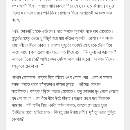
ওপর জগটা ছিল। গ্লাসে পানি ঢালতে গিয়ে মোহনার হাত কাঁপছে।তবু সে
নিজেকে সামলে নেয়।পানি নিয়ে রোশানের দিকে এগোতেই আবারও ডাক
পড়ল,
“এই, মোহনা!”চমকে ওঠে সে। হাত ফসকে গ্লাসটা পড়ে যায় মেঝেতে।
মুহূর্তের মধ্যে ভেঙে চূর্ণবিচূর্ণ হয়ে যায় কাঁচের গ্লাসটা।রোশান এক ঝলক
ভাঙা কাঁচের দিকে তাকায়। তারপর মুহূর্তের মধ্যেই মোহনাকে টেনে নিয়ে
আসে কাছে।গলা চেপে ধরে দাতে দাত পিষে বলে, “কি লুকাচ্ছো জানেমান?
আমাকে চিনো তো? আমি কেমন সেটাও আশা করি জানো। সাবধান নিজের
যমদূতকে ঢেকো না।”
রোশান মোহনাকে ধাক্কা দিয়ে কাঁচের ওপর ফেলে দেয়। চোখের সামনে
দপদপ করতে থাকে র*ক্তমাখা কাঁচের টুকরো। শরীরের একপাশ
ক্ষতবিক্ষত। র*ক্ত গড়িয়ে পড়ছে মেঝেতে। তবু মোহনার মুখ থেকে কোনো
শব্দ বের হয় না। সে ধীরে ধীরে উঠে দাঁড়ায়।যন্ত্রণা চেপে ধরে নিজেকে
সামলায়। যদি মাটির নিচে একটা ফাটল থাকত, তাহলে সে তাতে ঢুকে
চিরদিনের মতো হারিয়ে যেত। কিন্তু তার উপায় নেই। মৃ*ত্যু ছাড়া মুক্তি
কোথায়?