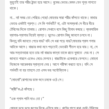
মুহূর্তেই তার শরীর ঠান্ডা হয়ে আসে। বুকের ভেতর কেমন যেন শূন্য লাগতে
থাকে।
না… না! সময় তো পেরিয়ে গেছে! মোহনার সারা শরীর কাঁপতে থাকে। মাথার
ভেতর একটাই প্রশ্ন। সে কি গর্ভবতী? না, এটা অসম্ভব! সে ধীরে ধীরে
টেবিলের দিকে তাকায়। রোশান সেখানে বসে কিছু হিসাব কষছে। ব্যবসায়িক
ব্যাপার-স্যাপার নিয়েই ব্যস্ত। ভুলেও রোশান কিছু জানলে চলবে না।
কিন্তু যদি জানতে পেরে যায়? যদি সে ধরা পড়ে যায়?মোহনার শ্বাস গলায়
আটকে আসে। বাচ্চার কথা মনে পড়তেই ভেতরটা শীতল হয়ে যায়। না, সে
আর সন্তানহারা হতে চায় না! বাচ্চার কান্না তাকে রাতে ঘুমাতে দেয় না। সে
জানতে পারলে একেও মেরে ফেলবে। বাচ্চাটাকে একেবারে ফেলবে। মোহনা
নিজেকে আরেকবার স্বান্তনা দেয়। আগে পরীক্ষা করতে হবে। যদি সে
গর্ভবতী না হয় তাহলে তো এসব ভয় অযৌক্তিক।
“মোহনা!”রোশানের ডাক শুনে চমকে ওঠে সে।
“জ্বী!”কণ্ঠ কাঁপছে।
“এক গ্লাস পানি দাও তো।”
মোহনা ভয়ে ভয়ে জগের দিকে এগিয়ে যায়। খাটের পাশে রাখা ছোট্ট টেবিলের