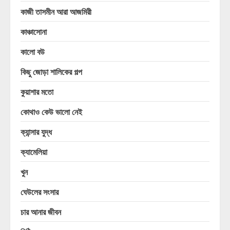
কাজী তাসমীন আরা আজমিরী
কাঞ্চাসোনা
কালো বউ
কিছু জোড়া শালিকের গল্প
কুয়াশার মতো
কোথাও কেউ ভালো নেই
ক্যান্সার যুদ্ধ
ক্যামেলিয়া
খুন
ঘেউলের সংসার
চার আনার জীবন