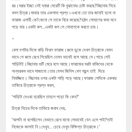
রয়।মরার ইচ্ছা নেই দ্বারা মেয়েটি কি বুঝানোর চেষ্টা করছে?বিছানায় গিয়ে
বসল চিত্রা।মাথায় তার একগাদা প্রশ্ন।এখনো তো তার জানাই হলো না
ফারাজ এলাহী কে?কেনো সে তাকে বিয়ে করেছে?হঠাৎ সোহাগের কথা মনে
পড়ে যায়।একটা কল…একটা কল সে সোহাগকে করতে চায়।
–
বেলা দশটার দিকে বাড়ি ফিরল ফারাজ।রুমে ডুকে দেখল চিত্রাকে যেমন
ভাবে সে রুমে রেখে গিয়েছিল তেমন ভাবেই বসে আছে সে।গায়ে সেই
শাড়িটাই।বিছানায় গুটি মেরে বসে আছে।ফারাজের ঘরটা বাকিদের থেকে
অন্যরকম ভাবে সাজানো।তার যেসব জিনিস বেশ পছন্দ তাই দিয়ে
নিমজ্জিত। বিছানার ওপর একটা শাড়ি পড়ে আছে।ফারাজ সেদিকে একবার
তাকিয়ে চিত্রাকে প্রশ্ন করল,
‘শাড়িটা দেওয়া হয়েছিল তাহলে পড়ো কি কেন?’
চিত্রা নিচের দিকে তাকিয়ে জবাব দেয়,
‘আপনি না বলেছিলেন যেভাবে রেখে যাবো সেভাবেই যেন এসে পাই?তাই
নিজেকে বদলাই নি।দেখুন… চেয়ে দেখুন বিক্ষিপ্ত চিত্রাকে।’