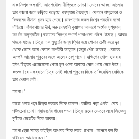
এক নিঃশব্দ জলরাশি, আতশযৌলা দীপ্তিতে মোড়া।ভোরের আবছা আলোয়
তার কালো জলে ছড়িয়ে পড়েছে রহস্যময় নৈঃশব্দ্য। যেখানে বাস্তবতা ও
বিভ্রমের সীমানা ধূসর হয়ে গেছে। চারপাশের জঙ্গল নিঃশব্দ প্রহরীর মতো
দাঁড়িয়ে।বাঁশবাগানের দীর্ঘ, সরু দেহগুলি কুয়াশার আবরণে অর্ধেক দৃশ্যমান,
অর্ধেক অদৃশ্যঠিক।বাতাসের স্নিগ্ধ স্পর্শে পাতাগুলো কেঁপে উঠছে। আবার
থমকে যাচ্ছে।চিত্রা এক মুহূর্তের জন্য স্থির হয়ে শোনার চেষ্টা করে দূর
থেকে ভেসে আসা কোনো অশরীরী আহ্বান।হুতুম পেঁচা ডাকছে।ভোরের
অস্পষ্ট আলোয় পুকুরের জলে আলোর রেণু পড়ে। দক্ষিণের খোলা হাওয়ায়
হঠাৎ চিত্রার এলোমেলো খোলা চুল গুলো আবারো দোল খেয়ে নেচে উঠে।
কতক্ষণ যে একধ্যানে চিত্রা সেই কালো পুকুরের দিকে তাকিয়েছিল সেদিকে
তার খেয়াল নেই।
‘আপা।’
কারো গলার শব্দে চিত্রা দরজার দিকে তাকাল।কামিজ পড়া একটা মেয়ে।
পটলচেরা চোখ।শ্যামবর্নের গায়ের গড়ন।চিত্রা রুমের ভেতরে এসে জিজ্ঞেসু
দৃষ্টিতে মেয়েটির দিকে তাকায়।
‘আপা ছোট সাহেব কইছিল আপনার দিকে নজর রাখতে।আপনে কন কি
খাইবেন, আমারে কন।’