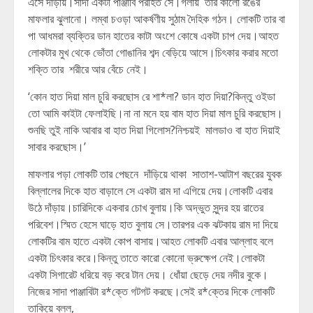
এসে দাঁড়ায়।সাদা একটা পাঞ্জাবি পরহিত সে।গলায় তার কালো রঙের
মাফলার ঝুলানো। লম্বা চওড়া আকর্ষণীয় সুঠাম দৈহিক গঠন। লোকটি তার বা
পা আধমরা ব্যক্তির ডান হাতের কাটা অংশে কোষে একটা চাপ দেয়।আহত
লোকটার মুখ থেকে ভোঁতা গোঙানির শব্দ বেড়িয়ে আসে।চিৎকার করার মতো
শক্তি তার শরীরে আর বেঁচে নেই।
‘কোন হাত দিয়া মাল চুরি করছোস রে শা*লা? ডান হাত দিয়া?কিন্তু ওইডা
তো আমি কাইটা ফেলাইছি।না না মনে হয় বাম হাত দিয়া মাল চুরি করছোস।
শুনছি তুই নাকি আবার বা হাত দিয়া গিলোস?নিশ্চয়ই মালডাও বা হাত দিয়াই
সাবার করছোস।’
মাফলার পড়া লোকটি তার পেছনে দাঁড়িয়ে থাকা সাতাশ-আটাশ বছরের যুবক
বিল্লালের দিকে হাত বাড়ালে সে একটা রাম দা এগিয়ে দেয়।লোকটি এবার
উঠে দাঁড়ায়।চারিদিকে একবার চোখ বুলায়।কি অদ্ভুত সুন্দর হয় রাতের
পরিবেশ।স্মিত হেসে ঘাড়ে হাত বুলায় সে।তারপর এক ঝটকায় রাম দা দিয়ে
লোকটির বাম হাতে একটা কোপ বাসায়।আহত লোকটি এবার আল্লাহ বলে
একটা চিৎকার করে।কিন্তু তাতে কারো কোনো ভ্রুক্ষেপ নেই।লোকটা
একটা সিগারেট ধরিয়ে বড় করে টান দেয়। ধোঁয়া ছেড়ে দেয় নদীর বুকে।
নিজের সাদা পাঞ্জাবিটা র*ক্তে গটগট করছে।সেই র*ক্তের দিকে লোকটি
তাকিয়ে বলল,