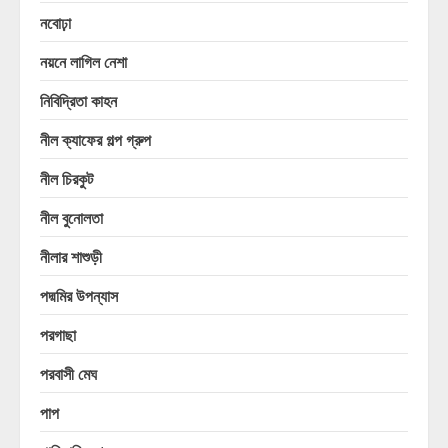
নবোঢ়া
নয়নে লাগিল নেশা
নিবিদ্রিতা কাহন
নীল ক্যাফের গল্প গ্রুপ
নীল চিরকুট
নীল বুনোলতা
নীলার শাশুড়ী
পদ্মমির উপন্যাস
পরগাছা
পরবাসী মেঘ
পাপ