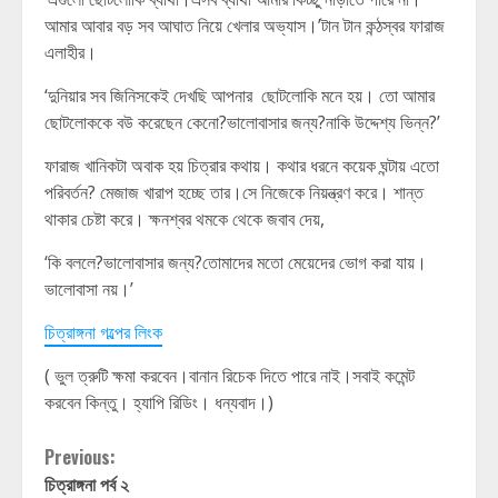
আমার আবার বড় সব আঘাত নিয়ে খেলার অভ্যাস।’টান টান কন্ঠস্বর ফারাজ
এলাহীর।
‘দুনিয়ার সব জিনিসকেই দেখছি আপনার ছোটলোকি মনে হয়। তো আমার
ছোটলোককে বউ করেছেন কেনো?ভালোবাসার জন্য?নাকি উদ্দেশ্য ভিন্ন?’
ফারাজ খানিকটা অবাক হয় চিত্রার কথায়। কথার ধরনে কয়েক ঘন্টায় এতো
পরিবর্তন? মেজাজ খারাপ হচ্ছে তার।সে নিজেকে নিয়ন্ত্রণ করে। শান্ত
থাকার চেষ্টা করে। ক্ষনশ্বর থমকে থেকে জবাব দেয়,
‘কি বললে?ভালোবাসার জন্য?তোমাদের মতো মেয়েদের ভোগ করা যায়।
ভালোবাসা নয়।’
চিত্রাঙ্গনা গল্পের লিংক
( ভুল ত্রুটি ক্ষমা করবেন।বানান রিচেক দিতে পারে নাই।সবাই কমেন্ট
করবেন কিন্তু। হ্যাপি রিডিং। ধন্যবাদ।)
Continue
Previous:
চিত্রাঙ্গনা পর্ব ২