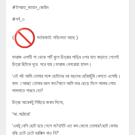
#ইশরাত_জাহান_জেরিন
#পর্ব_৩
{
সর্তকবার্তা: সহিংসতা আছে }
ফারাজ এলাহী গা থেকে শার্ট খুলে চিত্রার শাড়ির ওপর হাত বাড়াতে গেলেই
চিত্রা ছিটকে দূরে সরে যায়।ফারাজ বেপরোয়া হাসল।
‘এই বউ আমি তোমার সঙ্গে ছোটদের নয় বড়দের ছোঁয়াছুঁয়ি খেলতে এসেছি।
কাম ।আচ্ছা তোমার বয়স কত?মানে আমি ভার ছেড়ে দিলে আমার লোড
সামলাতে পারবে তো?
চিত্রা আরেকটু পিছিয়ে জবাব দিলো,
‘আ..আঠারো’
‘একটু বেশি ছোট হয়ে গেলে না?হাইট এত কম কেনো তোমার?ছোট বেলায়
বুঝি চেটে চেটে হরলিক্স খাও নি?’