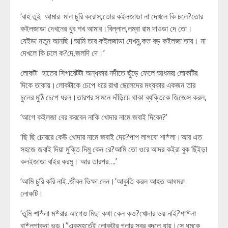
‘বাহ তুই আমার মাল চুরি করোস,তোর কইলজাডা না দেখলে কি চলে?তোর
কইলজাডা দেখনের খুব শখ আমার।বিল্লাল,লম্বা রাম দাওডা দে তো।
যেইডা নতুন আনছি।আমি তার কইলজাডা দেখমু,কত বড় কইলজা তার। না
দেখলে কি চলে ক?দে,জলদি দে।’
লোকটা হাতের সিগারেটটা অন্ধকার নদীতে ছুঁড়ে ফেলে আধমরা লোকটির
দিকে তাকায়।লোকটাকে চেপে ধরে রাখা ছেলেদের মধ্যকার একজন তার
চুলের মুঠি চেপে ধরল।তারপর সামনে দাঁড়িয়ে থাকা ব্যক্তিকে জিজ্ঞেস করল,
‘আগে কইলজা বের করবেন নাকি খোদার নামে জবাই দিবেন?’
‘ছি ছি চোররে কেউ খোদার নামে জবাই দেয়?পাপ লাগবো শা*লা।আর এত
সহজে জবাই দিয়া মুক্তি দিমু কেন রে?আমি তো ওরে আদর কইরা বুক ছিঁইড়া
কলইজাডা বাইর করমু। আর তারপর….’
‘আমি চুরি করি নাই..জীবন ভিক্ষা দেন।’আকুতি করল আহত আধমরা
লোকটি।
‘তুমি শা*লা ম*রার আগেও মিছা কথা কেন কও?খোদার ভয় নাই?শা*লা
বা*লপাকনা ভন্ড।”একমুহূর্তেই লোকটার গলার স্বর বদলে যায়।সে ধমকে