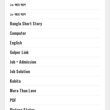
১৬ বছর বয়স
১৮ বছর বয়স
Bangla Short Story
Computer
English
Golper Link
Job + Admission
Job Solution
Kobita
More Than Love
PDF
Picture Status