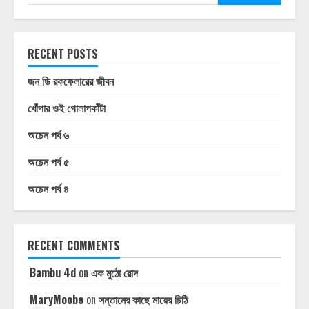
RECENT POSTS
জন ডি রকফেলারের জীবন
খোঁপার ওই গোলাপকাঁটা
অচেন পর্ব ৬
অচেন পর্ব ৫
অচেন পর্ব ৪
RECENT COMMENTS
Bambu 4d
on
এক মুঠো রোদ
MaryMoobe
on
সন্তানের কাছে মায়ের চিঠি