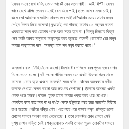
‘যেমন ভাবে রেখে যাচ্ছি তেমন ভাবেই যেন এসে পাই। আই রিপিট।যেমন
ভাবে রেখে যাচ্ছি তেমন ভাবেই যেন এসে পাই।হাতে আমার সময় নেই।
এসে তো আমাকে বাসরটাও সারতে হবে তাই না?আসার সময় তোমার জন্য
পেইন কিলার নিয়ে আসবো।বুঝতেই তো পারছো আমার ৩০ বছরের কামনা
একরাতে সহ্য করা তোমার পক্ষে অত সহজ হবে না ।কিন্তু চিন্তার কিছুই
নেই আমি আবার মানুষকে অভ্যস্ত করে তুলতে পারদর্শী।জানোই তো মানুষ
আবার অভ্যাসের দাস।অভস্ত্য হলে সব সহ্য করতে পারে।’
–
অন্ধকার রাত।মিহি চাঁদের আলো।ট্রলার ধীর গতিতে ব্রহ্মপুত্র নদের ওপর
দিকে ভেসে যাচ্ছে।নদী থেকে পানির কেমন যেন একটা উৎকো গন্ধ নাকে
আসছে।ভোর হতে এখনো অনেকটা সময় বাকি ।রাতের অন্ধকারে নদীর
জলকে দেখতে কেমন কালো আর ভয়ংকর দেখাচ্ছে। ট্রলারে আধমরা একটা
লোক পড়ে আছে।দু’জন যুবক তাকে আবার শক্ত করে ধরে রেখেছে।
লোকটার ডান হাত আর বা পা দু’টো কেটে দু’টুকরো করে তার সামনেই বিছিয়ে
রাখা হয়েছে।শরীরে শক্তি নেই।এত বছর ধরে কামাই কড়া র*ক্ত গুলো
চোখের সামনে গলগল করে বেড়োচ্ছে । তবে লোকটার চোখ ফেলে সেই
দৃশ্য দেখার শক্তি নেই।শক্তপোক্ত একটা তাগড়া পুরুষ লোকটার সামনে