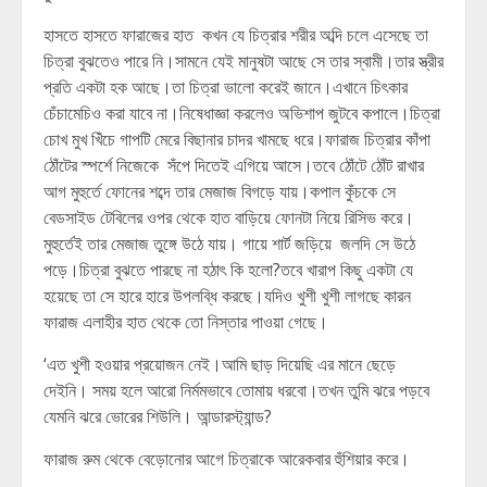
হাসতে হাসতে ফারাজের হাত কখন যে চিত্রার শরীর অব্দি চলে এসেছে তা
চিত্রা বুঝতেও পারে নি।সামনে যেই মানুষটা আছে সে তার স্বামী।তার স্ত্রীর
প্রতি একটা হক আছে।তা চিত্রা ভালো করেই জানে।এখানে চিৎকার
চেঁচামেচিও করা যাবে না।নিষেধাজ্ঞা করলেও অভিশাপ জুটবে কপালে।চিত্রা
চোখ মুখ খিঁচে গাপটি মেরে বিছানার চাদর খামছে ধরে।ফারাজ চিত্রার কাঁপা
ঠোঁটের স্পর্শে নিজেকে সঁপে দিতেই এগিয়ে আসে।তবে ঠোঁটে ঠোঁট রাখার
আগ মুহুর্তে ফোনের শব্দে তার মেজাজ বিগড়ে যায়।কপাল কুঁচকে সে
বেডসাইড টেবিলের ওপর থেকে হাত বাড়িয়ে ফোনটা নিয়ে রিসিভ করে।
মুহুর্তেই তার মেজাজ তুঙ্গে উঠে যায়। গায়ে শার্ট জড়িয়ে জলদি সে উঠে
পড়ে।চিত্রা বুঝতে পারছে না হঠাৎ কি হলো?তবে খারাপ কিছু একটা যে
হয়েছে তা সে হারে হারে উপলব্ধি করছে।যদিও খুশী খুশী লাগছে কারন
ফারাজ এলাহীর হাত থেকে তো নিস্তার পাওয়া গেছে।
‘এত খুশী হওয়ার প্রয়োজন নেই।আমি ছাড় দিয়েছি এর মানে ছেড়ে
দেইনি। সময় হলে আরো নির্মমভাবে তোমায় ধরবো।তখন তুমি ঝরে পড়বে
যেমনি ঝরে ভোরের শিউলি। আন্ডারস্ট্যান্ড?
ফারাজ রুম থেকে বেড়োনোর আগে চিত্রাকে আরেকবার হুঁশিয়ার করে।