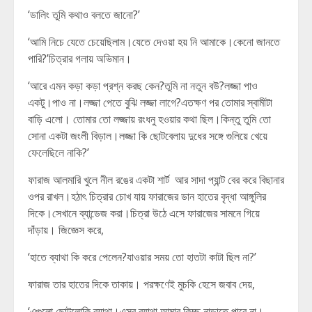
‘ডালিং তুমি কথাও বলতে জানো?’
‘আমি নিচে যেতে চেয়েছিলাম।যেতে দেওয়া হয় নি আমাকে।কেনো জানতে
পারি?’চিত্রার গলায় অভিমান।
‘আরে এমন কড়া কড়া প্রশ্ন করছ কেন?তুমি না নতুন বউ?লজ্জা পাও
একটু।পাও না।লজ্জা পেতে বুঝি লজ্জা লাগে?এতক্ষণ পর তোমার স্বামীটা
বাড়ি এলো। তোমার তো লজ্জায় রংধনু হওয়ার কথা ছিল।কিন্তু তুমি তো
সোনা একটা জংলী বিড়াল।লজ্জা কি ছোটবেলায় দুধের সঙ্গে গুলিয়ে খেয়ে
ফেলেছিলে নাকি?’
ফারাজ আলমারি খুলে নীল রঙের একটা শার্ট আর সাদা প্যান্ট বের করে বিছানার
ওপর রাখল।হঠাৎ চিত্রার চোখ যায় ফারাজের ডান হাতের বৃদ্ধা আঙ্গুলির
দিকে।সেখানে ব্যান্ডেজ করা।চিত্রা উঠে এসে ফারাজের সামনে গিয়ে
দাঁড়ায়। জিজ্ঞেস করে,
‘হাতে ব্যাথা কি করে পেলেন?যাওয়ার সময় তো হাতটা কাটা ছিল না?’
ফারাজ তার হাতের দিকে তাকায়। পরক্ষণেই মুচকি হেসে জবাব দেয়,
‘এগুলো ছোটলোকি ব্যাথা।এসব ব্যাথা আমার কিচ্ছু নাড়াতে পারে না।