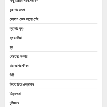
কিছু জোড়া শালিকের গল্প
কুয়াশার মতো
কোথাও কেউ ভালো নেই
ক্যান্সার যুদ্ধ
ক্যামেলিয়া
খুন
ঘেউলের সংসার
চার আনার জীবন
চিঠি
চিত্ত চিরে চৈত্রমাস
চিত্রাঙ্গনা
চুপিসারে