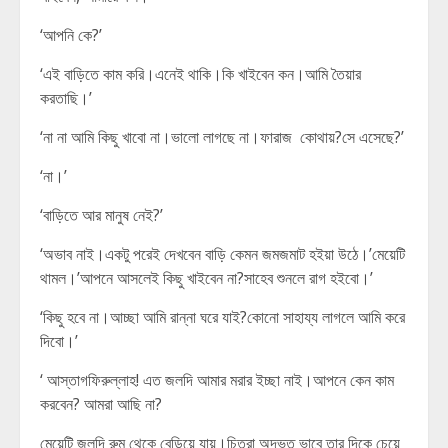
‘আপনি কে?’
‘এই বাড়িতে কাম করি।এনেই থাকি।কি খাইবেন কন।আমি তৈয়ার
করতাছি।’
‘না না আমি কিছু খাবো না।ভালো লাগছে না।ফারাজ কোথায়?সে এসেছে?’
‘না।’
‘বাড়িতে আর মানুষ নেই?’
‘অভাব নাই।একটু পরেই দেখবেন বাড়ি কেমন জমজমাট হইয়া উঠে।’মেয়েটি
থামল।’আপনে আসলেই কিছু খাইবেন না?সাহেব শুনলে রাগ হইবো।’
‘কিছু হবে না।আচ্ছা আমি রান্না ঘরে যাই?কোনো সাহায্য লাগলে আমি করে
দিবো।’
‘ আস্তাগফিরুল্লাহ! এত জলদি আমার মরার ইচ্ছা নাই।আপনে কেন কাম
করবেন? আমরা আছি না?
মেয়েটি জলদি রুম থেকে বেড়িয়ে যায়।চিত্রা অদ্ভুত ভাবে তার দিকে চেয়ে