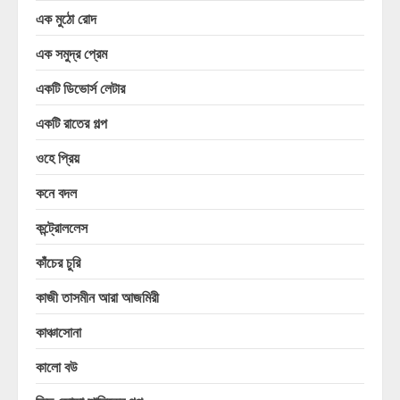
এক মুঠো রোদ
এক সমুদ্র প্রেম
একটি ডিভোর্স লেটার
একটি রাতের গল্প
ওহে প্রিয়
কনে বদল
কন্ট্রোললেস
কাঁচের চুরি
কাজী তাসমীন আরা আজমিরী
কাঞ্চাসোনা
কালো বউ