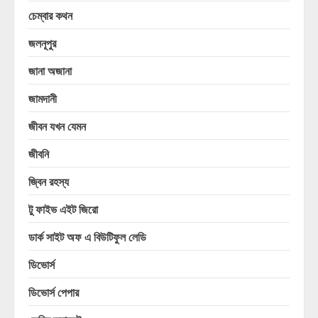
চেম্বার কথন
জলনূপুর
জানা অজানা
জামদানী
জীবন যখন যেমন
জীবনি
জ্বিন রহস্য
টু ফাইভ এইট জিরো
ডার্ক সাইট অফ এ বিউটিফুল লেডি
ডিভোর্স
ডিভোর্স পেপার