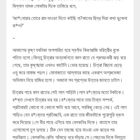
বিল্লাল নামক লোকটার দিকে তাকিয়ে বলে,
‘জা*নোয়ার তোরে রাম দাওডা দিতে কইছি না?কানের ছিদ্র দিয়া কথা ডুকেনা
বা*ল?’
–
আকাশের কৃষ্ণ যবনিকা অপসারিত হয়ে স্বর্ণাভ কিরণরাজি ধরিত্রীর বুকে
পতিত হলো।কিন্তু চিত্রার অন্তর্জগতে কাল রাতে যে প্রলয়ংকরী ঝড় বয়ে
গেছে, তার কৃষ্ণছায়া এখনও কাটেনি।ভোর হয়েছে। চিত্রা বিছানা ছেড়ে
ওযু করে নামাজ পড়ল। মোনাজাতে আল্লাহর কাছে একরাশ অশ্রুভেজা
অভিমান নিয়ে হাজির হলো। অজানা সব প্রশ্নের উত্তর জানতে চাইল।
চিত্রার গায়ে কাল রাতের সেই লাল শাড়িটা।লাল র*ক্তের মতো টকটকে।
র*ক্ত দেখলে চিত্রার ভয় হয়।র*ক্তের সাথে তার তিক্ত সম্পর্ক,
প্রতিবারই কোনো না কোনো ক্ষতি বয়ে আনে, সবকিছু কেড়ে নেয়। এই লাল
শাড়িও যেন র*ক্তের প্রতিচ্ছবি, এক রাতে তার জীবনটাকে পুরোপুরি ধ্বংস
করে দিয়েছে।সে ধীর পায়ে এগিয়ে যায় বেলকনির দিকে। বাতাসে তার
এলোমেলো চুল দুলছে। ঠিক যেন তছনছ হয়ে যাওয়া এক ঝড়ের পর
স্থবিরতা। বেলকনির রেলিং আঁকড়ে ধরে দাঁড়ায় সে।পেছনের দিকে বিস্তৃত