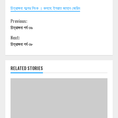
চিত্রাঙ্গনা গল্পের লিংক । কলমে: ইশরাত জাহান জেরিন
Continue
Previous:
চিত্রাঙ্গনা পর্ব ৩৬
Reading
Next:
চিত্রাঙ্গনা পর্ব ৩৮
RELATED STORIES