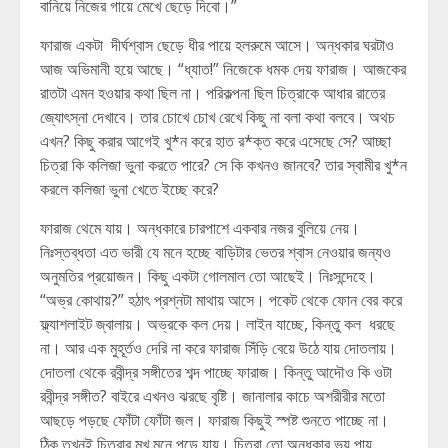
বানিয়ে নিজের গায়ে মেখে ছেড়ে দিবো।”
ফারাজ একটা দীর্ঘশ্বাস ছেড়ে ধীর পায়ে হলরুমে আসে। অন্ধকার ঘরটাও
আজ অভিমানী হয়ে আছে। “ধ্যাত!” নিজেকে ধমক দেয় ফারাজ। আজকের
রাতটা এমন হওয়ার কথা ছিল না। পরিকল্পনা ছিল চিত্রাকে আধার রাতের
জ্যোৎস্না দেখাবে। তার চোখে চোখ রেখে কিছু না বলা কথা বলবে। অথচ
এখন? কিছু করার আগেই খু*ন করে হাত র*ক্ত করে এসেছে সে? আচ্ছা
চিত্রা কি কলিজা ভুনা করতে পারে? সে কি কখনও জানবে? তার স্বামীর খু*ন
করলে কলিজা ভুনা খেতে ইচ্ছে করে?
ফারাজ থেমে যায়। অন্ধকারে চারপাশে একবার নজর বুলিয়ে নেয়।
নিঃস্তব্ধতা এত ভারী যে মনে হচ্ছে বাড়িটার ভেতর শ্বাস নেওয়ার জন্যও
অনুমতির প্রয়োজন। কিছু একটা গোলমাল তো আছেই। নিঃসন্দেহে।
“অভ্র কোথায়?” হঠাৎ প্রশ্নটা মাথায় আসে। পকেট থেকে ফোন বের করে
ফ্ল্যাশলাইট জ্বালায়। অভ্রকে কল দেয়। লাইন যাচ্ছে, কিন্তু কল ধরছে
না। আর এক মুহূর্তও দেরি না করে ফারাজ সিঁড়ি বেয়ে উঠে যায় দোতলায়।
দোতলা থেকে রবীন্দ্র সঙ্গীতের শব্দ পাচ্ছে ফারাজ। কিন্তু আদৌও কি ওটা
রবীন্দ্র সঙ্গীত? বাইরে এখনও ঝরছে বৃষ্টি। জানালার কাচে অশরীরীর মতো
আছড়ে পড়ছে ফোঁটা ফোঁটা জল। ফারাজ কিছুই স্পষ্ট শুনতে পাচ্ছে না।
ঠিক তখনই চিত্রার মুখ মনে পড়ে যায়। চিত্রা তো অন্ধকার ভয় পায়…