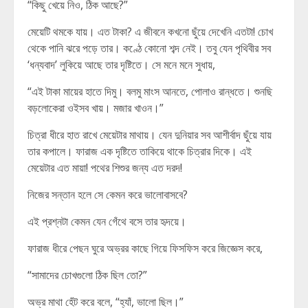
“কিছু খেয়ে নিও, ঠিক আছে?”
মেয়েটি থমকে যায়। এত টাকা? এ জীবনে কখনো ছুঁয়ে দেখেনি এতটা! চোখ
থেকে পানি ঝরে পড়ে তার। কণ্ঠে কোনো শব্দ নেই। তবু যেন পৃথিবীর সব
‘ধন্যবাদ’ লুকিয়ে আছে তার দৃষ্টিতে। সে মনে মনে সুধায়,
“এই টাকা মায়ের হাতে দিমু। বলমু মাংস আনতে, পোলাও রান্ধতে। শুনছি
বড়লোকেরা ওইসব খায়। মজার খাওন।”
চিত্রা ধীরে হাত রাখে মেয়েটার মাথায়। যেন দুনিয়ার সব আশীর্বাদ ছুঁয়ে যায়
তার কপালে। ফারাজ এক দৃষ্টিতে তাকিয়ে থাকে চিত্রার দিকে। এই
মেয়েটার এত মায়া! পথের শিশুর জন্য এত দরদ!
নিজের সন্তান হলে সে কেমন করে ভালোবাসবে?
এই প্রশ্নটা কেমন যেন গেঁথে বসে তার হৃদয়ে।
ফারাজ ধীরে পেছন ঘুরে অভ্রর কাছে গিয়ে ফিসফিস করে জিজ্ঞেস করে,
“সামাদের চোখগুলো ঠিক ছিল তো?”
অভ্র মাথা হেঁট করে বলে, “হ্যাঁ, ভালো ছিল।”