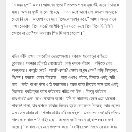
“একদম চুপ!” অভ্রর আগুনের মতো উত্তপ্ত গলায় মুহুর্তেই আয়েশা থমকে
যায়। অভ্রর মুখটা বদলে গিয়েছে। এমন রুপে আগে তো কখনও অভ্রকে
দেখে নি সে। আয়েশা মনে মনে নিজেকে প্রশ্ন করে,” আচ্ছা অভ্র তাকে
এখন কোথাও নিয়ে যাবে? আশিকি মুভির মতো রুমে নিয়ে গিয়ে ছিনিমিনি
খেলবে না তো?হায় আল্লাহ গিভ মি সাম হেলেপ।”
–
ঘড়ির কাঁটা তখন এগারোটার দোরগোড়ায়। ফারাজ সবেমাত্র বাড়িতে
ঢুকেছে। দরজার চৌকাঠ পেরোতেই একটু থমকে দাঁড়ায়। বাড়িতে ঘোর
অন্ধকার। কারেন্ট নেই? আইপিএসটা? সেটাই বা বন্দ কেন? বাড়ি নিস্তব্ধ,
নিঃসঙ্গ। ফারাজ একাই ফিরেছে। বজ্র এখনও বাইরে, ফিরতে একটু দেরি
হবে। মনটা খচখচ করে ওঠে ফারাজের। আজ রাতে চিত্রার সঙ্গে তার একটু
নিরালায় ব্যতিক্রম ভাবে কাটানোর পরিকল্পনা ছিল। কিন্তু বউটাকে
মাঝপথেই একা রেখে বেরোতে হলো। যদি না সামাদের ছেলে এত ঝামেলা
পাকাত! শালা, যার বাপকে ফারাজ নিজের হাতে ডোনেশন দিয়েছে তার ছেলের
এত তেল মানায় না। শালার মাথায় চর্বি জমেছিল। এখন তো সেই চর্বি গুলিয়ে
শালাকে ফারাজ পানি খাইয়েছে। আসলে ব্যাটা জানে না,বাপেরও যে বাপ
আছে।” ফারাজ মনে মনে গজগজ করে, “ব্যাটার তেল নিংড়ে ফেয়ার ক্রিম