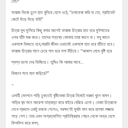
তো?”
ফারাজ ভিজে চুলে হাত বুলিয়ে হেসে ওঠে, “চলাফেরা করি না তো, প্রাইভেট
জেটে উড়ে উড়ে যাই!”
চিত্রা মুখ ফুলিয়ে কিছু বলার আগেই ফারাজ চিত্রার হাত ধরে ফুটপাতের
ওপর হাঁটা শুরু করে। তাদের গন্তব্য কোথায় তারা জানে না। শুধু জানে
একসঙ্গে ভিজতে হবে,সারাটা জীবন এভাবেই একসঙ্গে হাত ধরে হাঁটতে হবে।
ফারাজ চিত্রার পানে চেয়ে গান ধরে গলা উঁচিয়ে। “আকাশ মেঘে বৃষ্টি হয়ে
স্বপ্ন গুলো দেয় ভিজিয়ে। তুমিও কি আমার সাথে…
ভিজবে পথে হাত জড়িয়ে?”
–
এলাহী মেনশনে গাড়ি ঢুকতেই বৃষ্টিভেজা চিত্রা নিজেই দরজা খুলে নামল।
গাড়ির শব্দ শুনে আয়েশা তাড়াহুড়া করে বাইরে বেরিয়ে এলো। ভেজা চিত্রাকে
দেখে প্রথমে একটু থমকে গেলেও, পরক্ষণেই মুখটা লাল করে হালকা লজ্জায়
পড়ে গেল। তার এমন অপ্রত্যাশিত প্রতিক্রিয়ায় পেছন থেকে অভ্র হেসে
ফিসফিস করে বলল,