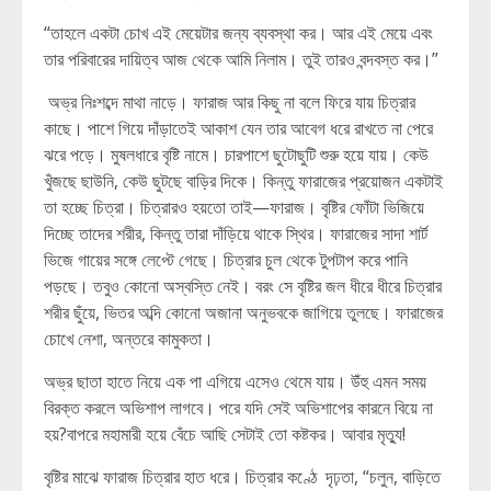
“তাহলে একটা চোখ এই মেয়েটার জন্য ব্যবস্থা কর। আর এই মেয়ে এবং
তার পরিবারের দায়িত্ব আজ থেকে আমি নিলাম। তুই তারও বন্দবস্ত কর।”
অভ্র নিঃশব্দে মাথা নাড়ে। ফারাজ আর কিছু না বলে ফিরে যায় চিত্রার
কাছে। পাশে গিয়ে দাঁড়াতেই আকাশ যেন তার আবেগ ধরে রাখতে না পেরে
ঝরে পড়ে। মুষলধারে বৃষ্টি নামে। চারপাশে ছুটোছুটি শুরু হয়ে যায়। কেউ
খুঁজছে ছাউনি, কেউ ছুটছে বাড়ির দিকে। কিন্তু ফারাজের প্রয়োজন একটাই
তা হচ্ছে চিত্রা। চিত্রারও হয়তো তাই—ফারাজ। বৃষ্টির ফোঁটা ভিজিয়ে
দিচ্ছে তাদের শরীর, কিন্তু তারা দাঁড়িয়ে থাকে স্থির। ফারাজের সাদা শার্ট
ভিজে গায়ের সঙ্গে লেপ্টে গেছে। চিত্রার চুল থেকে টুপটাপ করে পানি
পড়ছে। তবুও কোনো অস্বস্তি নেই। বরং সে বৃষ্টির জল ধীরে ধীরে চিত্রার
শরীর ছুঁয়ে, ভিতর অব্দি কোনো অজানা অনুভবকে জাগিয়ে তুলছে। ফারাজের
চোখে নেশা, অন্তরে কামুকতা।
অভ্র ছাতা হাতে নিয়ে এক পা এগিয়ে এসেও থেমে যায়। উঁহু এমন সময়
বিরক্ত করলে অভিশাপ লাগবে। পরে যদি সেই অভিশাপের কারনে বিয়ে না
হয়?বাপরে মহামারী হয়ে বেঁচে আছি সেটাই তো কষ্টকর। আবার মৃত্যু!
বৃষ্টির মাঝে ফারাজ চিত্রার হাত ধরে। চিত্রার কণ্ঠে দৃঢ়তা, “চলুন, বাড়িতে