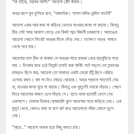
“কি হইছে, বক্কর আলী?” আয়েশা ঠোঁট বাঁকায়।
অভ্র রাগে মুখ ফুলিয়ে বলে, “আজাইরা। পাগল দাদির মেন্টাল নাতনি!”
আয়েশা এবার আর কথা না বাড়িয়ে ভেতরে যাওয়ার জন্য পা বাড়ায়। কিন্তু
ঠিক সেই সময় আকাশ ফেড়ে এক বিকট শব্দে বিজলী চমকালো। আতঙ্কে
আয়েশা পেছনে ফিরেই অভ্রর দিকে দৌড় দেয়। ততক্ষণে অভ্র সামনে
থেকে সরে যায়।
আয়েশার তাল ঠিক না থাকায় সে অভ্রর গায়ে ধাক্কা খেয়ে হুড়মুড়িয়ে পড়ে
যায় । চিৎকার করে ওঠে সিমেন্ট ঢালাই করা পার্কিং লটে পড়লে তো গন্ডারের
চামড়াও ছিলে যায়, আয়েশা তো সামান্য একটা মেয়ে! হাঁটু ছিলে বেরিয়ে
এসেছে রক্ত। বাম পা-টাও মোচড় খেয়েছে। অভ্র প্রথমে পাত্তাই দেয়
না, যাওয়ার জন্য ঘুরে পা বাড়ায়। কিন্তু এক মুহূর্তেই থমকে দাঁড়ায়। পেছন
ফিরে আয়েশার সামনে এসে দাঁড়ায় সে। হাতে থাকা ছাতাটি ফেলে দেয়
একপাশে। তারপর নিজের ব্লেজারটা খুলে আয়েশার গায়ে জড়িয়ে দেয়। এক
মুহূর্ত থেমে, কোনও কথা না বলে ঝট করে আয়েশাকে পাঁজা কোলে তুলে
নেয়।
“আরে…” আয়েশা অবাক হয়ে কিছু বলতে চায়।