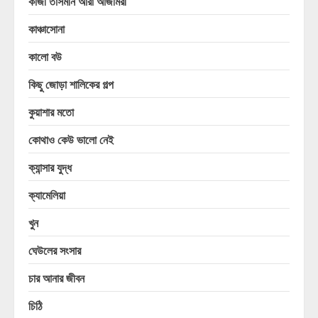
কাজী তাসমীন আরা আজমিরী
কাঞ্চাসোনা
কালো বউ
কিছু জোড়া শালিকের গল্প
কুয়াশার মতো
কোথাও কেউ ভালো নেই
ক্যান্সার যুদ্ধ
ক্যামেলিয়া
খুন
ঘেউলের সংসার
চার আনার জীবন
চিঠি