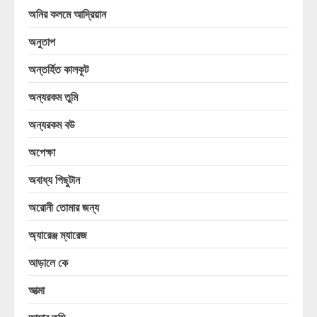
অনির কলমে আদ্রিয়ান
অনুতাপ
অন্তর্হিত কালকূট
অন্যরকম তুমি
অন্যরকম বউ
অপেক্ষা
অবাধ্য পিছুটান
অরোনী তোমার জন্য
অ্যারেঞ্জ ম্যারেজ
আড়ালে কে
আত্মা