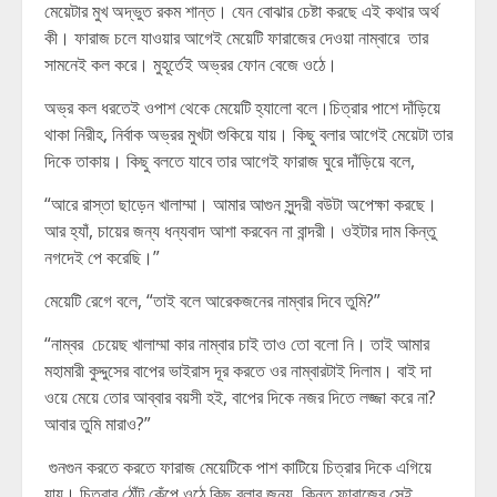
মেয়েটার মুখ অদ্ভুত রকম শান্ত। যেন বোঝার চেষ্টা করছে এই কথার অর্থ
কী। ফারাজ চলে যাওয়ার আগেই মেয়েটি ফারাজের দেওয়া নাম্বারে তার
সামনেই কল করে। মুহূর্তেই অভ্রর ফোন বেজে ওঠে।
অভ্র কল ধরতেই ওপাশ থেকে মেয়েটি হ্যালো বলে।চিত্রার পাশে দাঁড়িয়ে
থাকা নিরীহ, নির্বাক অভ্রর মুখটা শুকিয়ে যায়। কিছু বলার আগেই মেয়েটা তার
দিকে তাকায়। কিছু বলতে যাবে তার আগেই ফারাজ ঘুরে দাঁড়িয়ে বলে,
“আরে রাস্তা ছাড়েন খালাম্মা। আমার আগুন সুন্দরী বউটা অপেক্ষা করছে।
আর হ্যাঁ, চায়ের জন্য ধন্যবাদ আশা করবেন না বান্দরী। ওইটার দাম কিন্তু
নগদেই পে করেছি।”
মেয়েটি রেগে বলে, “তাই বলে আরেকজনের নাম্বার দিবে তুমি?”
“নাম্বর চেয়েছ খালাম্মা কার নাম্বার চাই তাও তো বলো নি। তাই আমার
মহামারী কুদ্দুসের বাপের ভাইরাস দূর করতে ওর নাম্বারটাই দিলাম। বাই দা
ওয়ে মেয়ে তোর আব্বার বয়সী হই, বাপের দিকে নজর দিতে লজ্জা করে না?
আবার তুমি মারাও?”
গুনগুন করতে করতে ফারাজ মেয়েটিকে পাশ কাটিয়ে চিত্রার দিকে এগিয়ে
যায়। চিত্রার ঠোঁট কেঁপে ওঠে কিছু বলার জন্য, কিন্তু ফারাজের সেই