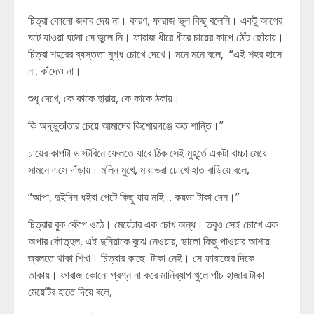
চিত্রা কোনো জবাব দেয় না। কারণ, ফারাজ ভুল কিছু বলেনি। একটু আগের
ঘটে যাওয়া ঘটনা সে ভুলে নি। ফারাজ ধীরে ধীরে চায়ের কাপে ঠোঁট ছোঁয়ায়।
চিত্রা শহরের ব্যস্ততা মুগ্ধ চোখে দেখে। মনে মনে বলে, “এই শহর হাসে
না, কাঁদেও না।
শুধু দেখে, কে কাকে হারায়, কে কাকে ঠকায়।
কি অদ্ভুত!তার চেয়ে আমাদের কিশোরগঞ্জে কত শান্তি।”
চায়ের কাপটা ডাস্টবিনে ফেলতে যাবে ঠিক সেই মুহূর্তে একটা বাচ্চা মেয়ে
সামনে এসে দাঁড়ায়। মলিন মুখে, মায়াভরা চোখে হাত বাড়িয়ে বলে,
“আপা, দুইদিন ধইরা পেটে কিছু যায় নাই… কয়ডা টাকা দেন।”
চিত্রার বুক কেঁপে ওঠে। মেয়েটার এক চোখ অন্ধ। তবুও সেই চোখে এক
অপার কৌতূহল, এই দুনিয়াকে বুঝে নেওয়ার, ভালো কিছু পাওয়ার আশায়
জ্বলতে থাকা শিখা। চিত্রার কাছে টাকা নেই। সে ফারাজের দিকে
তাকায়। ফারাজ কোনো প্রশ্ন না করে মানিব্যাগ খুলে পাঁচ হাজার টাকা
মেয়েটির হাতে দিয়ে বলে,