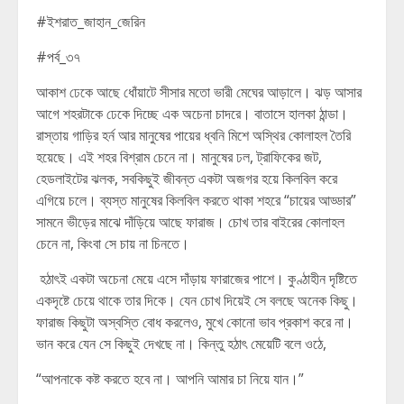
#ইশরাত_জাহান_জেরিন
#পর্ব_৩৭
আকাশ ঢেকে আছে ধোঁয়াটে সীসার মতো ভারী মেঘের আড়ালে। ঝড় আসার
আগে শহরটাকে ঢেকে দিচ্ছে এক অচেনা চাদরে। বাতাসে হালকা ঠান্ডা।
রাস্তায় গাড়ির হর্ন আর মানুষের পায়ের ধ্বনি মিশে অস্থির কোলাহল তৈরি
হয়েছে। এই শহর বিশ্রাম চেনে না। মানুষের ঢল, ট্রাফিকের জট,
হেডলাইটের ঝলক, সবকিছুই জীবন্ত একটা অজগর হয়ে কিলবিল করে
এগিয়ে চলে। ব্যস্ত মানুষের কিলবিল করতে থাকা শহরে “চায়ের আড্ডার”
সামনে ভীড়ের মাঝে দাঁড়িয়ে আছে ফারাজ। চোখ তার বাইরের কোলাহল
চেনে না, কিংবা সে চায় না চিনতে।
হঠাৎই একটা অচেনা মেয়ে এসে দাঁড়ায় ফারাজের পাশে। কুণ্ঠাহীন দৃষ্টিতে
একদৃষ্টে চেয়ে থাকে তার দিকে। যেন চোখ দিয়েই সে বলছে অনেক কিছু।
ফারাজ কিছুটা অস্বস্তি বোধ করলেও, মুখে কোনো ভাব প্রকাশ করে না।
ভান করে যেন সে কিছুই দেখছে না। কিন্তু হঠাৎ মেয়েটি বলে ওঠে,
“আপনাকে কষ্ট করতে হবে না। আপনি আমার চা নিয়ে যান।”