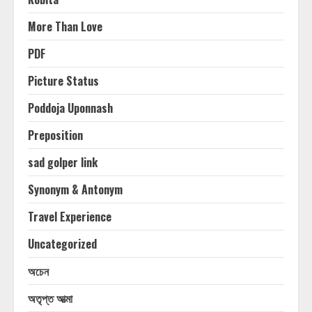
More Than Love
PDF
Picture Status
Poddoja Uponnash
Preposition
sad golper link
Synonym & Antonym
Travel Experience
Uncategorized
অচেন
অতৃপ্ত আত্মা