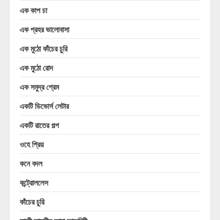
এক কাপ চা
এক প্রহর ভালোবাসা
এক মুঠো কাঁচের চুরি
এক মুঠো রোদ
এক সমুদ্র প্রেম
একটি ডিভোর্স লেটার
একটি রাতের গল্প
ওহে প্রিয়
কনে বদল
কন্ট্রোললেস
কাঁচের চুরি