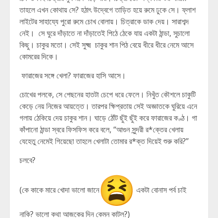
তাহলে এখন কোথায় সে? হঠাৎ উদ্বেগে তাড়িত হয়ে রুমে ঢুকে সে। ফ্লাশ
লাইটের সাহায্যে পুরো রুমে চোখ বোলায়। চিত্রাকে ডাক দেয়। সারাশব্দ
নেই। সে ঘুরে দাঁড়াতে না দাঁড়াতেই পিঠে ঠেকে যায় একটা ঠান্ডা, সুচালো
কিছু। চাকুর মতো। সেই সুক্ষ্ম চাকুর শান পিঠ বেয়ে ধীরে ধীরে নেমে আসে
কোমরের দিকে।
ফারাজের সঙ্গে খেলা? ফারাজের হাসি আসে।
চোখের পলকে, সে পেছনের হাতটা চেপে ধরে ফেলে। নিখুঁত কৌশলে চাকুটি
কেড়ে নেয় নিজের আয়ত্তে। তারপর ক্ষিপ্রতায় সেই অজ্ঞাতকে ঘুরিয়ে এনে
গলায় ঠেকিয়ে দেয় চাকুর শান। ঘাড়ে ঠোঁট ছুঁই ছুঁই করে ফারাজের কণ্ঠ। গা
কাঁপানো ঠান্ডা স্বরে ফিসফিস করে বলে, “আগুন সুন্দরী র*ক্তের খেলায়
যেহেতু নেমেই গিয়েছো তাহলে খেলাটা তোমার র*ক্ত দিয়েই শুরু করি?”
চলবে?
(কে কাকে মারে খোদা ভালো জানে
একটা বোনাস পর্ব চাই
নাকি? ভালো কথা আজকের দিন কেমন কাটল?)