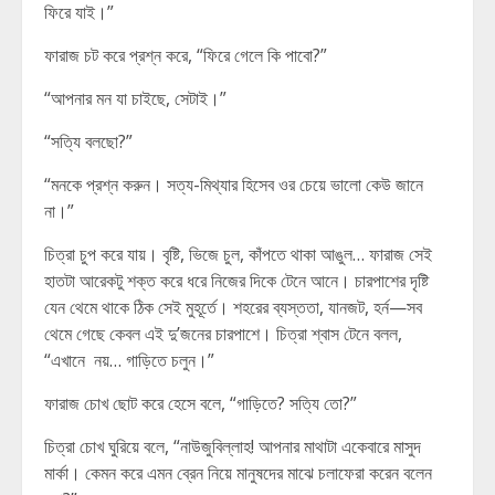
ফিরে যাই।”
ফারাজ চট করে প্রশ্ন করে, “ফিরে গেলে কি পাবো?”
“আপনার মন যা চাইছে, সেটাই।”
“সত্যি বলছো?”
“মনকে প্রশ্ন করুন। সত্য-মিথ্যার হিসেব ওর চেয়ে ভালো কেউ জানে
না।”
চিত্রা চুপ করে যায়। বৃষ্টি, ভিজে চুল, কাঁপতে থাকা আঙুল… ফারাজ সেই
হাতটা আরেকটু শক্ত করে ধরে নিজের দিকে টেনে আনে। চারপাশের দৃষ্টি
যেন থেমে থাকে ঠিক সেই মুহূর্তে। শহরের ব্যস্ততা, যানজট, হর্ন—সব
থেমে গেছে কেবল এই দু’জনের চারপাশে। চিত্রা শ্বাস টেনে বলল,
“এখানে নয়… গাড়িতে চলুন।”
ফারাজ চোখ ছোট করে হেসে বলে, “গাড়িতে? সত্যি তো?”
চিত্রা চোখ ঘুরিয়ে বলে, “নাউজুবিল্লাহ! আপনার মাথাটা একেবারে মাসুদ
মার্কা। কেমন করে এমন ব্রেন নিয়ে মানুষদের মাঝে চলাফেরা করেন বলেন