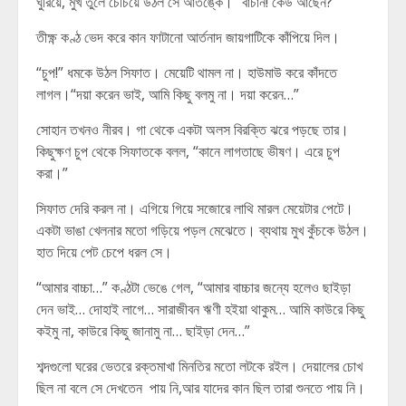
ঘুরিয়ে, মুখ তুলে চেঁচিয়ে উঠল সে আতঙ্কে। “বাঁচান! কেউ আছেন?”
তীক্ষ্ণ কণ্ঠ ভেদ করে কান ফাটানো আর্তনাদ জায়গাটিকে কাঁপিয়ে দিল।
“চুপ!” ধমকে উঠল সিফাত। মেয়েটি থামল না। হাউমাউ করে কাঁদতে
লাগল।“দয়া করেন ভাই, আমি কিছু বলমু না। দয়া করেন…”
সোহান তখনও নীরব। গা থেকে একটা অলস বিরক্তি ঝরে পড়ছে তার।
কিছুক্ষণ চুপ থেকে সিফাতকে বলল, “কানে লাগতাছে ভীষণ। এরে চুপ
করা।”
সিফাত দেরি করল না। এগিয়ে গিয়ে সজোরে লাথি মারল মেয়েটার পেটে।
একটা ভাঙা খেলনার মতো গড়িয়ে পড়ল মেঝেতে। ব্যথায় মুখ কুঁচকে উঠল।
হাত দিয়ে পেট চেপে ধরল সে।
“আমার বাচ্চা…” কণ্ঠটা ভেঙে গেল, “আমার বাচ্চার জন্যে হলেও ছাইড়া
দেন ভাই… দোহাই লাগে… সারাজীবন ঋণী হইয়া থাকুম… আমি কাউরে কিছু
কইমু না, কাউরে কিছু জানামু না… ছাইড়া দেন…”
শব্দগুলো ঘরের ভেতরে রক্তমাখা মিনতির মতো লটকে রইল। দেয়ালের চোখ
ছিল না বলে সে দেখতেন পায় নি,আর যাদের কান ছিল তারা শুনতে পায় নি।