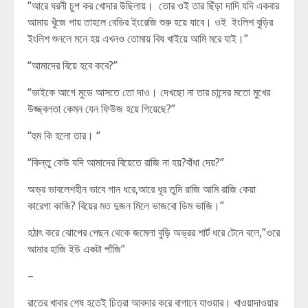
“আরে ঘরনী চুপ কর খোদার উছিলায়। তোর ওই তার ছিঁড়া দাদি যদি একবার
আমায় খুঁজে পায় তাহলে বেডির ইংরেজি শুরু হয়ে যাবে। ওই ইংলিশ বুড়ির
ইংলিশ শুনলে মনে হয় এখনও তোমায় বিষ খাইয়ে আমি মরে যাই।”
“আমাদের বিয়ে হবে কবে?”
“ভাইকে আগে মুডে আসতে তো দাও। দেখছো না তার চান্দের মতো মুখের
উজ্জ্বলতা কেমন যেন ফিউজ হয়ে গিয়েছে?”
“হুম কি হলো তার। “
“কিন্তু কেউ যদি আমাদের বিয়েতে রাজি না হয়?বাঁধা দেয়?”
অভ্র ভাবলেশহীন ভাবে গান ধরে,আরে ধূর তুমি রাজি আমি রাজি কেয়া
কারেগা কাজি? বিয়ের মত দুজন মিলে ভাজবো ডিম ভাজি।”
হঠাৎ করে ঝোপের পেছন থেকে জমেলা বুড়ি অভ্রর শার্ট ধরে টেনে বলে,”ওরে
আমার হাজি ইউ একটা পাঁজি”
–
রাতের খাবার শেষ হতেই চিত্রা আবদার করে বাগানে যাওয়ার। খাওয়াদাওয়ার