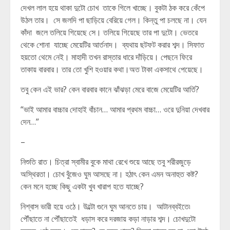
দেখল লাল হয়ে থাকা দুটো চোখ তাকে গিলে খাচ্ছে। বুকটা ঠক করে কেঁপে
উঠল তার। সে জলদি পা ছাড়িয়ে বেরিয়ে গেল। কিন্তু পা চলছে না। যেন
কাঁদা জলে তলিয়ে গিয়েছে সে। তলিয়ে গিয়েছে তার পা দুটো। ভেতরে
থেকে শোনা যাচ্ছে মেয়েটির আর্তনাদ। ব্যথায় ছটফট করার শব্দ। সিফাত
হয়তো থেমে নেই। মাহাদী তখন রাস্তার ধারে দাঁড়িয়ে। পেছনে ফিরে
তাকায় বারবার। তার তো খুশি হওয়ার কথা।অত টাকা একসাথে পেয়েছে।
তবু কেন এই ভার? কেন বারবার কানে ঝাঁঝড়া মেরে বাজে মেয়েটির আর্তি?
“ভাই আমার বাচ্চার দোহাই বাঁচান… আমার প্রথম বাচ্চা… ওরে দুনিয়া দেখবার
দেন…”
–
নিশুতি রাত। চিত্রা স্বামীর বুকে মাথা রেখে শুয়ে আছে তবু শরীরজুড়ে
অস্থিরতা। চোখ বুঁজেও ঘুম আসছে না। হঠাৎ কেন এমন অনাহুত কষ্ট?
কেন মনে হচ্ছে কিছু একটা খুব খারাপ হতে যাচ্ছে?
নিশ্বাস ভারী হয়ে ওঠে। উল্টো গুনে ঘুম আনতে চায়। আটানব্বইতে৷
পৌঁছাতে না পৌঁছাতেই ধড়াস করে দরজায় কড়া নাড়ার শব্দ। চোখদুটো