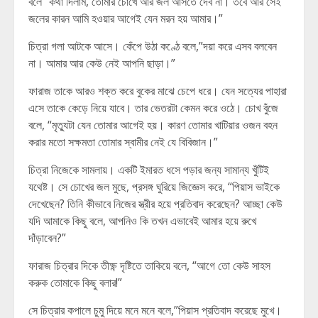
বলে “কথা দিলাম, তোমার চোখে আর জল আসতে দেব না। তবে আর সেই
জলের কারন আমি হওয়ার আগেই যেন মরন হয় আমার।”
চিত্রা গলা আটকে আসে। কেঁপে উঠা কণ্ঠে বলে,”দয়া করে এসব বলবেন
না। আমার আর কেউ নেই আপনি ছাড়া।”
ফারাজ তাকে আরও শক্ত করে বুকের মাঝে চেপে ধরে। যেন সত্যের পাহারা
এসে তাকে কেড়ে নিয়ে যাবে। তার ভেতরটা কেমন করে ওঠে। চোখ বুঁজে
বলে, “মৃত্যুটা যেন তোমার আগেই হয়। কারণ তোমার খাটিয়ার ওজন বহন
করার মতো সক্ষমতা তোমার স্বামীর নেই যে বিবিজান।”
চিত্রা নিজেকে সামলায়। একটি ইমারত ধসে পড়ার জন্য সামান্য খুঁটিই
যথেষ্ট। সে চোখের জল মুছে, প্রসঙ্গ ঘুরিয়ে জিজ্ঞেস করে, “পিয়াস ভাইকে
দেখেছেন? তিনি কীভাবে নিজের স্ত্রীর হয়ে প্রতিবাদ করেছেন? আচ্ছা কেউ
যদি আমাকে কিছু বলে, আপনিও কি তখন এভাবেই আমার হয়ে রুখে
দাঁড়াবেন?”
ফারাজ চিত্রার দিকে তীক্ষ্ণ দৃষ্টিতে তাকিয়ে বলে, “আগে তো কেউ সাহস
করুক তোমাকে কিছু বলার!”
সে চিত্রার কপালে চুমু দিয়ে মনে মনে বলে,”পিয়াস প্রতিবাদ করেছে মুখে।