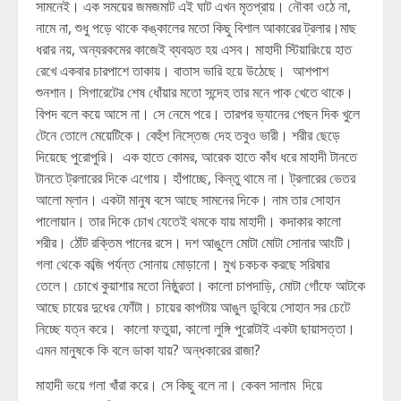
সামনেই। এক সময়ের জমজমাট এই ঘাট এখন মৃতপ্রায়। নৌকা ওঠে না,
নামে না, শুধু পড়ে থাকে কঙ্কালের মতো কিছু বিশাল আকারের ট্রলার।মাছ
ধরার নয়, অন্যরকমের কাজেই ব্যবহৃত হয় এসব। মাহাদী স্টিয়ারিংয়ে হাত
রেখে একবার চারপাশে তাকায়। বাতাস ভারি হয়ে উঠেছে। আশপাশ
শুনশান। সিগারেটের শেষ ধোঁয়ার মতো সন্দেহ তার মনে পাক খেতে থাকে।
বিপদ বলে কয়ে আসে না। সে নেমে পরে। তারপর ভ্যানের পেছন দিক খুলে
টেনে তোলে মেয়েটিকে। বেহুঁশ নিস্তেজ দেহ তবুও ভারী। শরীর ছেড়ে
দিয়েছে পুরোপুরি। এক হাতে কোমর, আরেক হাতে কাঁধ ধরে মাহাদী টানতে
টানতে ট্রলারের দিকে এগোয়। হাঁপাচ্ছে, কিন্তু থামে না। ট্রলারের ভেতর
আলো ম্লান। একটা মানুষ বসে আছে সামনের দিকে। নাম তার সোহান
পালোয়ান। তার দিকে চোখ যেতেই থমকে যায় মাহাদী। কদাকার কালো
শরীর। ঠোঁট রক্তিম পানের রসে। দশ আঙুলে মোটা মোটা সোনার আংটি।
গলা থেকে কব্জি পর্যন্ত সোনায় মোড়ানো। মুখ চকচক করছে সরিষার
তেলে। চোখে কুয়াশার মতো নিষ্ঠুরতা। কালো চাপদাড়ি, মোটা গোঁফে আটকে
আছে চায়ের দুধের ফোঁটা। চায়ের কাপটায় আঙুল ডুবিয়ে সোহান সর চেটে
নিচ্ছে যত্ন করে। কালো ফতুয়া, কালো লুঙ্গি পুরোটাই একটা ছায়াসত্তা।
এমন মানুষকে কি বলে ডাকা যায়? অন্ধকারের রাজা?
মাহাদী ভয়ে গলা খাঁরা করে। সে কিছু বলে না। কেবল সালাম দিয়ে