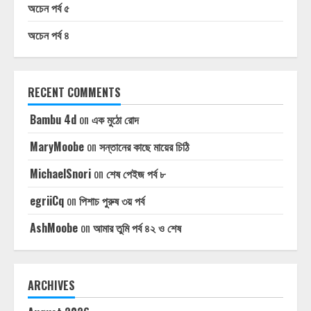
অচেন পর্ব ৫
অচেন পর্ব ৪
RECENT COMMENTS
Bambu 4d
on
এক মুঠো রোদ
MaryMoobe
on
সন্তানের কাছে মায়ের চিঠি
MichaelSnori
on
শেষ পেইজ পর্ব ৮
egriiCq
on
পিশাচ পুরুষ ৩য় পর্ব
AshMoobe
on
আমার তুমি পর্ব ৪২ ও শেষ
ARCHIVES