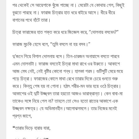
পর থেকেই সে আয়েশাকে খুঁজে পাচ্ছে না। মেয়েটা যে কোথায় গেল, কিছুই
বুঝতে পারছে না। ফারাজ চিত্রার হাত ধরে বাইরে আসে। ধীরে ধীরে
বাগানের পথে হাঁটে তারা।
চিত্রা ফারাজের হাত শক্ত করে ধরে জিজ্ঞেস করে, “দোলনায় বসবেন?”
ফারাজ মুচকি হেসে বলে, “তুমি বসলে না হয় বসব।”
দু’জনে গিয়ে বিশাল দোলনায় বসে। তিন-চারজন অনায়াসে বসতে পারবে
এমন দোলনাটা। ফারাজ বসতেই চিত্রা মাথা রাখে ওর উরুতে। আকাশে
আজ মেঘ নেই, নেই বৃষ্টির কোনো গন্ধ। হালকা গরম। গুটিসুটি মেরে শুয়ে
পড়ে চিত্রা। ফারাজের কোলে মাথা রেখে তারার দিকে চেয়ে গুনতে শুরু
করে। কিন্তু শেষ হয় না গোনা। হঠাৎ শরীর-মন ভার হয়ে ওঠে চিত্রার।
আকাশের ওই দুটি উজ্জ্বল তারা হয়তো আজও ভারাক্রান্ত। কেন বাবা-মা
তাকেও সঙ্গে নিয়ে গেল না? তাহলে তো সেও হতো রাতের আকাশে এক
উজ্জ্বল নক্ষত্র। যে অভিমানহীন।আলোঝলমলে। তার নিজের মনেই
প্রশ্ন জাগে,
❝তারার ভিড়ে হারায় যারা,