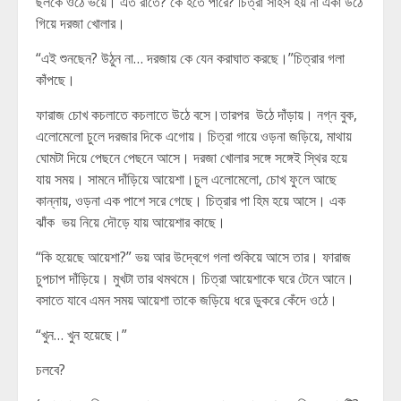
ছলকে ওঠে ভয়ে। এত রাতে? কে হতে পারে? চিত্রা সাহস হয় না একা উঠে
গিয়ে দরজা খোলার।
“এই শুনছেন? উঠুন না… দরজায় কে যেন করাঘাত করছে।”চিত্রার গলা
কাঁপছে।
ফারাজ চোখ কচলাতে কচলাতে উঠে বসে।তারপর উঠে দাঁড়ায়। নগ্ন বুক,
এলোমেলো চুলে দরজার দিকে এগোয়। চিত্রা গায়ে ওড়না জড়িয়ে, মাথায়
ঘোমটা দিয়ে পেছনে পেছনে আসে। দরজা খোলার সঙ্গে সঙ্গেই স্থির হয়ে
যায় সময়। সামনে দাঁড়িয়ে আয়েশা।চুল এলোমেলো, চোখ ফুলে আছে
কান্নায়, ওড়না এক পাশে সরে গেছে। চিত্রার পা হিম হয়ে আসে। এক
ঝাঁক ভয় নিয়ে দৌড়ে যায় আয়েশার কাছে।
“কি হয়েছে আয়েশা?” ভয় আর উদ্বেগে গলা শুকিয়ে আসে তার। ফারাজ
চুপচাপ দাঁড়িয়ে। মুখটা তার থমথমে। চিত্রা আয়েশাকে ঘরে টেনে আনে।
বসাতে যাবে এমন সময় আয়েশা তাকে জড়িয়ে ধরে ডুকরে কেঁদে ওঠে।
“খুন… খুন হয়েছে।”
চলবে?