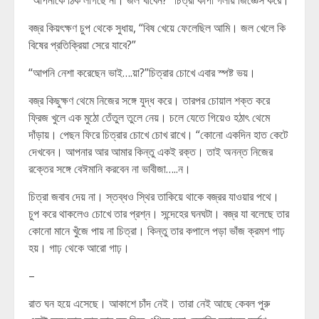
“আপনাকে ঠিক লাগছে না। জল খাবেন?” চিত্রা কাঁপা গলায় জিজ্ঞেস করে।
বজ্র কিয়ৎক্ষণ চুপ থেকে সুধায়, “বিষ খেয়ে ফেলেছিল আমি। জল খেলে কি
বিষের প্রতিক্রিয়া সেরে যাবে?”
“আপনি নেশা করেছেন ভাই….য়া?”চিত্রার চোখে এবার স্পষ্ট ভয়।
বজ্র কিছুক্ষণ থেমে নিজের সঙ্গে যুদ্ধ করে। তারপর চোয়াল শক্ত করে
ফ্রিজ খুলে এক মুঠো তেঁতুল তুলে নেয়। চলে যেতে গিয়েও হঠাৎ থেমে
দাঁড়ায়। পেছন ফিরে চিত্রার চোখে চোখ রাখে। “কোনো একদিন হাত কেটে
দেখবেন। আপনার আর আমার কিন্তু একই রক্ত। তাই অনন্ত নিজের
রক্তের সঙ্গে বেঈমানি করবেন না ভাবীজা…..ন।
চিত্রা জবাব দেয় না। স্তব্ধও স্থির তাকিয়ে থাকে বজ্রর যাওয়ার পথে।
চুপ করে থাকলেও চোখে তার প্রশ্ন। সন্দেহের ঘনঘটা। বজ্র যা বলেছে তার
কোনো মানে খুঁজে পায় না চিত্রা। কিন্তু তার কপালে পড়া ভাঁজ ক্রমশ গাঢ়
হয়। গাঢ় থেকে আরো গাঢ়।
–
রাত ঘন হয়ে এসেছে। আকাশে চাঁদ নেই। তারা নেই আছে কেবল পুরু