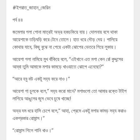
#ইশরাত_জাহান_জেরিন
পর্ব ৪৪
জমেলার গলা শোনা মাত্রই অভ্র হকচকিয়ে যায়। দোলনায় বসে থাকা
আয়েশাকে তড়িঘড়ি করে টেনে তোলে। হাত ধরে দৌড় দেয়। পালিয়ে
কোথায় যাবে, কিছু বুঝে না পেয়ে একটা ঝোপের ভেতরে গিয়ে লুকায়।
আয়েশা গলা নামিয়ে মুখ বাঁকিয়ে বলে, “এইখানে এত মশা কেন রে! কুদ্দুসের
আব্বা তুমি আমাকে মশার কামড়ে খাওয়াতে ঝোপে এনেছো?”
“আরে হবু বউ একটু সহ্য করে নাও।”
আয়েশা গা চুলকে বলে,” সহ্য করো মানে? মশাগুলো তো আমার রক্তে টাইপ
লাগিয়ে আঙুলের জুস ভেবে চুষে খাচ্ছে!
অভ্র দম ধরে হাসি চেপে বলে,” আহা, প্রেমে একটু মশার কামড় সহ্য করাও
একপ্রকার রোমান্স।”
“রোমান্স গিলে পানি খাও।”