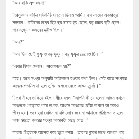
“আর বাকি এগারজন?”
“তালুকদার বাড়ির সর্বকনিষ্ঠ সন্তান ছিলাম আমি। বাবা-মায়ের একমাত্র
সন্তান। বাকিদের মধ্যে ছিল ছয় চাচার ছয় ছেলে, বড় চাচার দুটি ছেলে।
তার মধ্যে একজনের স্ত্রীও ছিল।”
“আর?”
“আর ছিল ছোট ফুফু ও বড় ফুফু। বড় ফুফুর ছেলেও ছিল।”
“এবার হিসাব মেলান। সাতাশজন হয়?”
“হয়। তবে সংখ্যা অনুযায়ী আটাশজন হওয়ার কথা ছিল। সেই রাতে সংখ্যার
অঙ্কে গড়মিল না হলে তুমিও ঝলসে যেতে আগুন-সুন্দরী।”
চিত্রা নীরবে তাকিয়ে রইল। ধীরে বলল, “আপনি কী যে বলেন! আগুন কখনো
আগুনকে পোড়াতে পারে না বরং আগুনে আগুনের ছোঁয়া লাগলে তা আরও
তীব্র হয়। তবে হ্যাঁ সেদিন মা যদি জোর করে না আমাকে পাঠাতেন তাহলে
আজ হয়তো কবরের সংখ্যা আরেকটা বেড়ে যেত।”
ফারাজ চিত্রাকে আস্তে করে তুলে বসায়। তারপর বুকের মাঝে আগলে ধরে