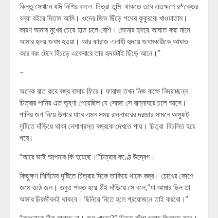
কিন্তু সেখানে যদি নিশির বদলে চিত্রা তুমি থাকতে তবে এতক্ষণে র*ক্তের
বন্যা বইয়ে দিতাম আমি। ওদের জিভ ছিঁড়ে পথের কুকুরকে খাওয়াতাম।
কারণ আমার মুখের চেয়ে হাত চলে বেশি। তোমার হৃদয়ে আঘাত করা মানে
আমার হৃদয় জখম হওয়া। আর ফারাজ এলাহী হৃদয়ে জখমকারীকে আঘাত
করে বরং টেনে হিঁচড়ে একেবারে তার হৃদয়টাই ছিঁড়ে আনে।”
–
অনেক রাত করে বজ্র বাসায় ফিরে। ফারাজ তখন নিজ কক্ষে নিদ্রাচ্ছন্ন।
চিত্রার পানির এত তৃষ্ণা পেয়েছিল যে সোজা সে রান্নাঘরে চলে আসে।
পানির জগ নিয়ে উপরে যাবে এমন সময় রান্নাঘরের দরজার সামনে অস্ফুট
দৃষ্টিতে দাঁড়িয়ে থাকা নেশাগ্রস্ত বজ্রকে দেখতে পায়। চিত্রা বিচলিত হয়ে
পরে।
“আরে ভাই আপনার কি হয়েছে।”চিত্রার কণ্ঠে উদ্বেগ।
কিছুক্ষণ নির্নিমেষ দৃষ্টিতে চিত্রার দিকে তাকিয়ে থাকে বজ্র। চোখের কোণে
জমে ওঠে জল। তবুও শক্ত হয়ে ঠাঁই দাঁড়িয়ে সে বলে,”যা আমার ছিল তা
আমার চিরজীবনই থাকবে। ছিনিয়ে নিতে হলে প্রয়োজনে তাই করবো।”