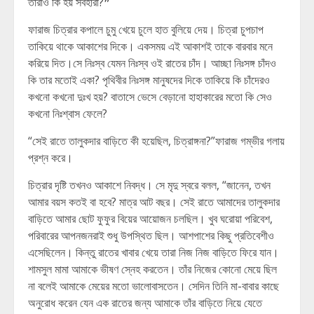
তারাও কি হয় সর্বহারা?❞
ফারাজ চিত্রার কপালে চুমু খেয়ে চুলে হাত বুলিয়ে দেয়। চিত্রা চুপচাপ
তাকিয়ে থাকে আকাশের দিকে। একসময় এই আকাশই তাকে বারবার মনে
করিয়ে দিত।সে নিঃস্ব যেমন নিঃস্ব ওই রাতের চাঁদ। আচ্ছা নিঃসঙ্গ চাঁদও
কি তার মতোই একা? পৃথিবীর নিঃসঙ্গ মানুষদের দিকে তাকিয়ে কি চাঁদেরও
কখনো কখনো দুঃখ হয়? বাতাসে ভেসে বেড়ানো হাহাকারের মতো কি সেও
কখনো নিঃশ্বাস ফেলে?
“সেই রাতে তালুকদার বাড়িতে কী হয়েছিল, চিত্রাঙ্গনা?”ফারাজ গম্ভীর গলায়
প্রশ্ন করে।
চিত্রার দৃষ্টি তখনও আকাশে নিবদ্ধ। সে মৃদু স্বরে বলল, “জানেন, তখন
আমার বয়স কতই বা হবে? মাত্র আট বছর। সেই রাতে আমাদের তালুকদার
বাড়িতে আমার ছোট ফুফুর বিয়ের আয়োজন চলছিল। খুব ঘরোয়া পরিবেশ,
পরিবারের আপনজনরাই শুধু উপস্থিত ছিল। আশপাশের কিছু প্রতিবেশীও
এসেছিলেন। কিন্তু রাতের খাবার খেয়ে তারা নিজ নিজ বাড়িতে ফিরে যান।
শামসুল মামা আমাকে ভীষণ স্নেহ করতেন। তাঁর নিজের কোনো মেয়ে ছিল
না বলেই আমাকে মেয়ের মতো ভালোবাসতেন। সেদিন তিনি মা-বাবার কাছে
অনুরোধ করেন যেন এক রাতের জন্য আমাকে তাঁর বাড়িতে নিয়ে যেতে