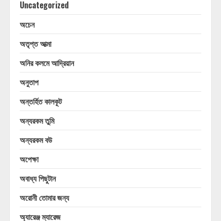
Uncategorized
অচেন
অতৃপ্ত আত্মা
অনির কলমে আদ্রিয়ান
অনুতাপ
অন্তর্হিত কালকূট
অন্যরকম তুমি
অন্যরকম বউ
অপেক্ষা
অবাধ্য পিছুটান
অরোনী তোমার জন্য
অ্যারেঞ্জ ম্যারেজ