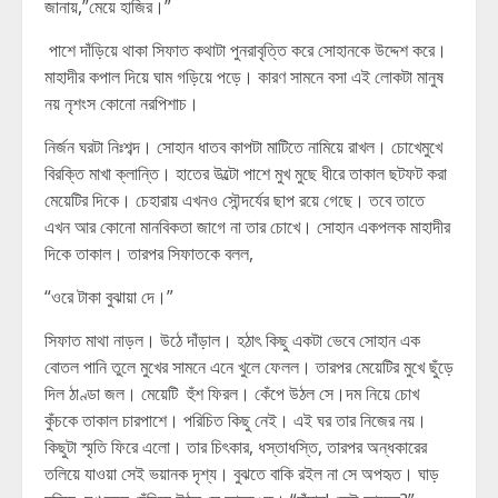
জানায়,”মেয়ে হাজির।”
পাশে দাঁড়িয়ে থাকা সিফাত কথাটা পুনরাবৃত্তি করে সোহানকে উদ্দেশ করে।
মাহাদীর কপাল দিয়ে ঘাম গড়িয়ে পড়ে। কারণ সামনে বসা এই লোকটা মানুষ
নয় নৃশংস কোনো নরপিশাচ।
নির্জন ঘরটা নিঃশব্দ। সোহান ধাতব কাপটা মাটিতে নামিয়ে রাখল। চোখেমুখে
বিরক্তি মাখা ক্লান্তি। হাতের উল্টো পাশে মুখ মুছে ধীরে তাকাল ছটফট করা
মেয়েটির দিকে। চেহারায় এখনও সৌন্দর্যের ছাপ রয়ে গেছে। তবে তাতে
এখন আর কোনো মানবিকতা জাগে না তার চোখে। সোহান একপলক মাহাদীর
দিকে তাকাল। তারপর সিফাতকে বলল,
“ওরে টাকা বুঝায়া দে।”
সিফাত মাথা নাড়ল। উঠে দাঁড়াল। হঠাৎ কিছু একটা ভেবে সোহান এক
বোতল পানি তুলে মুখের সামনে এনে খুলে ফেলল। তারপর মেয়েটির মুখে ছুঁড়ে
দিল ঠাণ্ডা জল। মেয়েটি হুঁশ ফিরল। কেঁপে উঠল সে।দম নিয়ে চোখ
কুঁচকে তাকাল চারপাশে। পরিচিত কিছু নেই। এই ঘর তার নিজের নয়।
কিছুটা স্মৃতি ফিরে এলো। তার চিৎকার, ধস্তাধস্তি, তারপর অন্ধকারের
তলিয়ে যাওয়া সেই ভয়ানক দৃশ্য। বুঝতে বাকি রইল না সে অপহৃত। ঘাড়