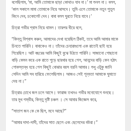
বলেছিলাম, ‘মা, আমি তোমাকে ছাড়া কোথাও যাব না।’ মা শুনল না। বলল,
‘কাল সকালে মামা তোমাকে নিয়ে আসবে। তুমি এলে তোমাকে নতুন পুতুল
কিনে দেব, চকোলেট দেব। বাবা বলল ঘুরতে নিয়ে যাবে।’
চিত্রা গভীর শ্বাস নিয়ে থামল। তারপর ধীরে বলে,
“কিন্তু বিশ্বাস করুন, আমাদের দেখা হয়েছিল ঠিকই, তবে আমি আমার মাকে
চিনতে পারিনি। বাবাকেও না। তাঁদের চেহারাগুলো এক রাতেই ছাই হয়ে
গিয়েছিল। আট বছরের আমি কিছুই বুঝে উঠতে পারিনি। সাজানো গোছানো
বাড়ি কেমন করে এক রাতে পুড়ে ছারখার হয়ে গেল, আনন্দের বাড়ি কেন হঠাৎ
শোকস্তব্ধ হয়ে গেল কিছুই বোঝার বয়স হয়নি আমার। শুধু এটুকু জানি
সেদিন আমি সব হারিয়ে ফেলেছিলাম। আজও সেই শূন্যতা আমাকে ঘুমাতে
দেয় না।”
চিত্রার চোখে জল চলে আসে। ফারাজ তখনও গভীর মনোযোগে শুনছে।
তার মুখ গম্ভীর, কিন্তু দৃষ্টি চঞ্চল । সে আবার জিজ্ঞেস করে,
“সাতাশ জন কে কে ছিল, মনে আছে?”
“আমার দাদা-দাদী, তাঁদের সাত ছেলে এবং ছেলেদের বউরা।”