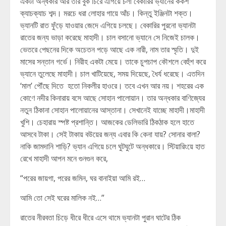
একটা অন্ধকার আর তার বুক চিরে এগিয়ে চলা বেকারির ভ্যানের কর্কশ
ক্যাচক্যাচ শব্দ। মরচে ধরা লোহার গায়ে আঁচ। কিন্তু ইঞ্জিনটা শক্ত।
ভ্যানটি রাত ফুঁড়ে যাওয়ার জেদে এগিয়ে চলছে। বেকারির পুরনো ভ্যানটা
রাতের জন্য ভাড়া করেছে মাহাদী। চাল বসানো ভ্যানে সে নিজেই চালক।
ভেতরে পেছনের দিকে অচেতন পড়ে আছে এক নারী, নাম তার স্মৃতি। দুই
মাসের সন্তান গর্ভে। নিরীহ একটা মেয়ে। তাকে চুপচাপ কৌশলে বেহুঁশ করে
ভ্যানে তুলেছে মাহাদী। চাল খাটিয়েছে, সময় দিয়েছে, ধৈর্য ধরেছে। এতদিন
‘মাল’ পৌঁছে দিতে হতো নিকলীর হাওরে। তবে এখন আর নয়। শহরের এক
কোণে নদীর কিনারায় বসে আছে সোহান পালোয়ান। তার অন্ধকার বাণিজ্যের
নতুন ঠিকানা সোহান পালোয়ানের আস্তানা। সেখানেই যাচ্ছে মাহাদী।মাহাদী
খুশি। চেহারায় স্পষ্ট প্রশান্তি। আজকের ডেলিভারি ঠিকঠাক হলে হাতে
আসবে টাকা। সেই টাকায় বউয়ের জন্য এবার কি কেনা যায়? সোনার বালা?
নাকি জামদানি শাড়ি? ভ্যান এগিয়ে চলে ঘুটঘুটে অন্ধকারে। স্টিয়ারিংয়ে হাত
রেখে মাহাদী আপন মনে গুনগুন করে,
“পরের জায়গা, পরের জমিন, ঘর বানাইয়া আমি রই…
আমি তো সেই ঘরের মালিক নই…”
রাতের নীরবতা চিড়ে ধীরে ধীরে এসে থামে ভ্যানটা পুরান ঘাটের ঠিক