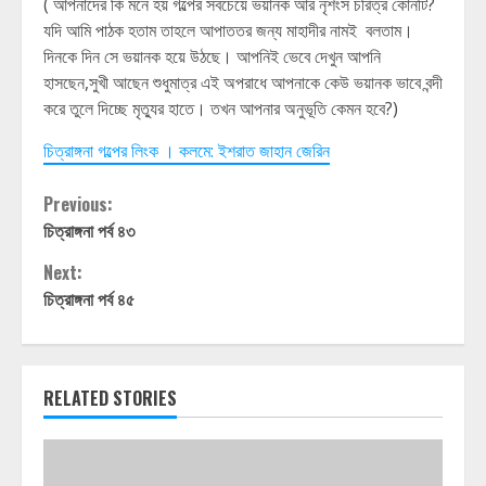
( আপনাদের কি মনে হয় গল্পের সবচেয়ে ভয়ানক আর নৃশংস চরিত্র কোনটি?
যদি আমি পাঠক হতাম তাহলে আপাততর জন্য মাহাদীর নামই বলতাম।
দিনকে দিন সে ভয়ানক হয়ে উঠছে। আপনিই ভেবে দেখুন আপনি
হাসছেন,সুখী আছেন শুধুমাত্র এই অপরাধে আপনাকে কেউ ভয়ানক ভাবে বন্দী
করে তুলে দিচ্ছে মৃত্যুর হাতে। তখন আপনার অনুভূতি কেমন হবে?)
চিত্রাঙ্গনা গল্পের লিংক । কলমে: ইশরাত জাহান জেরিন
Continue
Previous:
চিত্রাঙ্গনা পর্ব ৪৩
Reading
Next:
চিত্রাঙ্গনা পর্ব ৪৫
RELATED STORIES