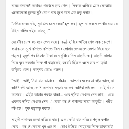
ঘরের বাতাসটা আবারও থমথমে হয়ে গেল। সিফাত এগিয়ে এসে মেয়েটার
এলোমেলো চুলের মুঠি চেপে ধরে মুখে কষে এক চড় বসাল।
“নডির ঘরের নডি, মুখ এত চলে কেন? চুপ কর। চুপ না করলে পেটের বাচ্চারে
টাইনা বাহির কইরা আনমু।”
মেয়েটার চোখ বড় হয়ে গেল ভয়ে। কণ্ঠ হারিয়ে গুটিয়ে গেল এক কোণে।
ফ্যাকাসে মুখে কাঁপতে কাঁপতে ট্রলার লোহার দেওয়ালে হেলান দিয়ে বসে
পড়ল। মুহূর্ত পর সিফাত টাকা গুনে বুঝিয়ে দিল মাহাদীকে। মাহাদী সালাম
দিয়ে ঘুরে দরজার দিকে পা বাড়াতেই মেয়েটি ছিটকে এসে তার পা দুটো
জড়িয়ে ধরল। কান্নায় ভেঙে পড়ল।
“ভাই… ভাই, নিয়া যান আমারে… বাঁচান… আপনার ঘরেও মা বইন আছে না
ভাই? বউ আছে তো? আপনার সন্তানের কথা ভাইবা হইলেও… ভাই বাঁচান
আমারে। এইটা আমার প্রথম বাচ্চা… ওরে দুনিয়া দেখতে দেন ভাই… ওরে
একবার দুনিয়া দেখতে দেন…” ভেজা কণ্ঠে পাগলের মতো আকুতি। শরীর
কাঁপছে। বুক ধড়ফড় করছে।
মাহাদী পাথরের মতো দাঁড়িয়ে যায়। এক ফোঁটা ঘাম গড়িয়ে পড়ল কপাল
বেয়ে। কণ্ঠে কোনো শব্দ এল না। চোখ উঠিয়ে সোহানের দিকে তাকাতেই