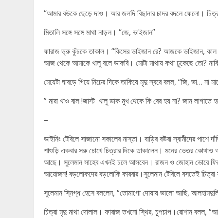
“আমার বউকে ছেড়ে দাও। আর জলদি বিছানার চাদর বদলে ফেলো। চিত্রা
মিতালি সঙ্গে সঙ্গে মাথা নাড়ল। “জে, ভাইজান”
ফারাজ ভ্রু কুঁচকে তাকাল। “কিসের ভাইজান রে? আজকে ভাইজান, কাল 
আজ থেকে আমাকে খালু বলে ডাকবি। মোটা মাথায় কথা ঢুকেছে তো? নাক
মেয়েটা ঘাবড়ে গিয়ে নিচের দিকে তাকিয়ে মৃদু স্বরে বলল, “জি, ভা… না মা
” মারা খাও বাল !জাস্ট খালু ডাক মুখ থেকে কি বের হয় না? জান লাগা
–
ডাইনিং টেবিলে সাজানো সকালের নাস্তা। বাড়ির বউরা স্বামীদের পাশে 
শাশুড়ি একবার সরু চোখে চিত্রার দিকে তাকালেন। মনের ভেতর কোথাও
আছে। সুলেমান সাহেব এখনই চলে আসবেন। রাজন ও জোহান ভোরে ফিরেছে
আয়োজন! বড়লোকদের বড়লোকি কারবার।সুলেমান টেবিলে বসতেই চিত্রা
সুলেমান স্নিগ্ধ হেসে বললেন, “তোমাগো দোয়ায় ভালো আছি, আলহামদু
চিত্রা মৃদু মাথা দোলাল। ফারাজ তখনো স্থির, চুপচাপ।রোশান বলল, 