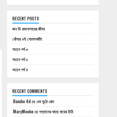
RECENT POSTS
জন ডি রকফেলারের জীবন
খোঁপার ওই গোলাপকাঁটা
অচেন পর্ব ৬
অচেন পর্ব ৫
অচেন পর্ব ৪
RECENT COMMENTS
Bambu 4d
on
এক মুঠো রোদ
MaryMoobe
on
সন্তানের কাছে মায়ের চিঠি