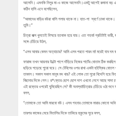
আসেনি। এমনকি নিলুর মা-ও কাজে আসেননি।একটু আগেই রুমানা বড় একটা ব
কঠিন হাসি এনে বলেছিলেন,
“আমাদের বাড়ির বউরা খালি গলায় থাকে না। হাত-পা স্বর্ণে ঢাকা থাক
তুমি।”
চিত্রা বাক্স খুলতেই বিস্ময়ে হতবাক হয়ে যায়। এত গহনা! প্রতিটাই ভারী
সঙ্গে চেঁচিয়ে উঠল,
“এসব আবার কেমন অত্যাচার? আমি এসব পরতে পারব না! মরেই যাব দম বন্
ফারাজ তখন আয়নার উল্টো পাশে দাঁড়িয়ে নিজের শার্টের বোতাম ঠিক কর
ছড়িয়ে পড়েছে পুরো ঘরে। সে টেবিলের ওপর রাখা একটা হুইস্কির বোতল 
তাকাল। সকাল সকাল মানুষ মদ খায়? এই লোক তো পুরো বিদেশি হয়ে ফ
বিছানার দিকে গেল। র*ক্তের ছোপ ছোপ দাগ এখনো লেগে আছে সাদা চাদ
এই রক্তের ওপরেই ঘুমিয়েছিল সে? কী অবস্থা!চিত্রার চেঁচিয়ে ওঠা শুনে 
বলল,
“তোমাকে তো আমি মারবো বউ। এসব গহনার তোমাকে মারার কোনো অধি
তারপর কাজের মেয়ে মিতালির দিকে তাকিয়ে হুকুমের সুরে বলল,