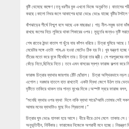
বৃষ্টি থেমেছে বহুক্ষণ।তবু ধরণীর বুক এখনো ভিজে অনুরণিত। বাতাসের শর
করছে।কালো নিথর জলে আকাশের ছায়া ভেঙে ভেঙে যাচ্ছে বৃষ্টির টলটলে 
বাঁশঝাড়ের শীর্ষে নিশ্চুপ বসে আছে এক মাছরাঙা। গাঢ় নীল-সবুজ ডানা ভাঁজ 
রাখছে জলের নিচে লুকিয়ে থাকা শিকারের ওপর। মুহূর্তের জন্যও দৃষ্টি সরাচ
শেষ রাতের ঠান্ডা বাতাস গা ছুঁয়ে যায় কাঁপন ধরিয়ে। চিত্রা ঘুমিয়ে
মেয়েটার সঙ্গে এতটা পাষণ্ড হওয়া মোটেও ঠিক হয় নি। খুব যন্ত্রণা হ
তীরের মতো করে বুকে বিঁধেছিল তার। চিত্রা তার স্ত্রী। সে পরপুরুষে
কেঁড়ে নিতে,ছিনিয়ে নিতে। তবে এমন বাসরের স্বপ্ন ফারাজ কল্পনা করে 
ফারাজ চিত্রার ব্যাথার জায়গায় ঠোঁট ছোঁয়াল। চিত্রা অস্থিরভাবে ন
এগোল। দরজার হাতলে হাত রাখতেই একটা দ্বিধা জেগে উঠল তার ভেতর। 
দৃষ্টিতে তাকিয়ে থাকল তার শান্ত মুখের দিকে।অস্পষ্ট স্বরে ফারাজ বলল,
“শুনেছি ব্যথার ওপর ব্যথা দিলে নাকি ব্যাথা সারে?আমি তোমার সেই সকল ব
আমার মনের ব্যাথাটাও মুছে দিও প্রিয়তমা।”
চিত্রার ঘুম ভেঙে হালকা হয়ে আসে। ধীরে ধীরে চোখ মেলে তাকায় সে। ব্
অনুভূতিহীন, নির্বিকার। ফারাজের নিজেকে অপরাধী মনে হচ্ছে। নিয়ন্ত্র