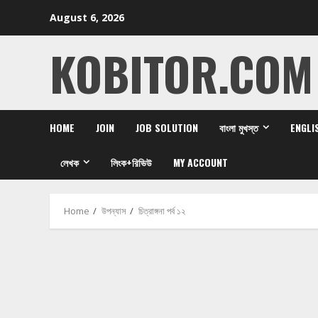
Skip
August 6, 2026
to
content
KOBITOR.COM
HOME
JOIN
JOB SOLUTION
বাংলা মুখস্ত
ENGLI
লেখক
লিংক+রিভিউ
MY ACCOUNT
Home
উপন্যাস
চিত্রাঙ্গনা পর্ব ১২