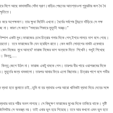
ীরে মিশে আছে কাদামাটির সোঁদা ঘ্রাণ।বাড়ির পেছনের আতশ্যাওলা পুকুরটায় জল থৈ থৈ
স্মৃতিতে।
করে অপেক্ষমাণ। তার ক্ষুধা মিটেনি এখনো। ধৈর্যের সর্বশেষ বিন্দুতে দাঁড়িয়ে সে লক্ষ
্ছে না। কারণ সে জানে “সময়ের শিকারে মুহূর্তই অস্ত্র।”
 আছে। নিষ্পাপ একটা মুখ।ফারাজের চোখ চিত্রার গলার দিকে গেল,ইশরে লালচে দাগ বসে গেছে।
চ্ছে হয়তো। তবে ফারাজের কি যেন হয়েছিল রাতে। কেন জানি সোহাগের নামটা একেবারে
র নাম কেন নিজের মুখে আনবে? ফারাজ নিজের ভাগ অন্যকে দিতে শিখেনি। শুধুই শিখেছে
নি। কিন্তু……
ড়ল। কিন্তু জেগে উঠল না। ফারাজ একটু থমকে গেল। তারপর ধীর পায়ে ওয়াশরুমের দিকে
মুহূর্তের জন্য থমকালো। তারপর আবার ফিরে এলো বিছানায়। চিত্রার পাশে বসে গভীর
্যথা হতে জন্মাতে চাই…তুমি না হয় ব্যাথার ওপর আরো খানিকটা ব্যাথা দিয়ে দেহের সঙ্গে
যথার ভারে শরীর অবশ লাগছে। সে কিছুক্ষণ ফারাজের মুখের দিকে তাকিয়ে থাকে। দৃষ্টি
ণ জিনিসটায় সে অভস্ত্য নয়। তাই এবার ভুল হয়ে গিয়েছে। তবে আর কখনো এমন ভুল হতে