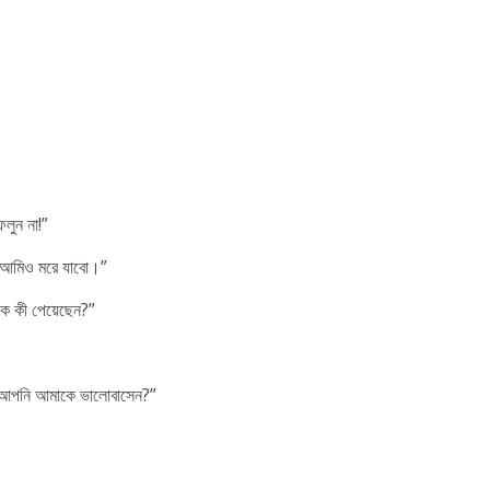
েলুন না!”
লে আমিও মরে যাবো।”
কে কী পেয়েছেন?”
, “আপনি আমাকে ভালোবাসেন?”