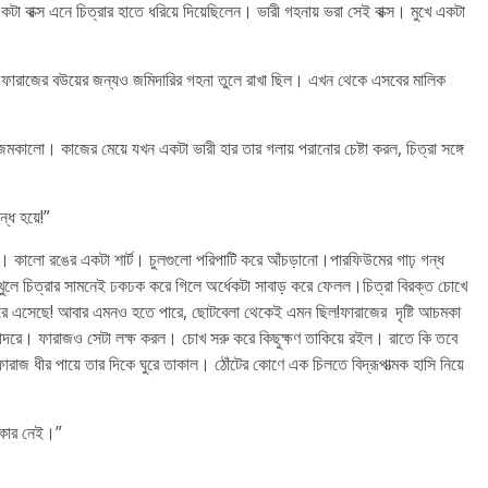
াক্স এনে চিত্রার হাতে ধরিয়ে দিয়েছিলেন। ভারী গহনায় ভরা সেই বাক্স। মুখে একটা
ে। ফারাজের বউয়ের জন্যও জমিদারির গহনা তুলে রাখা ছিল। এখন থেকে এসবের মালিক
, জমকালো। কাজের মেয়ে যখন একটা ভারী হার তার গলায় পরানোর চেষ্টা করল, চিত্রা সঙ্গে
ধ হয়ে!”
ছিল। কালো রঙের একটা শার্ট। চুলগুলো পরিপাটি করে আঁচড়ানো।পারফিউমের গাঢ় গন্ধ
খুলে চিত্রার সামনেই ঢকঢক করে গিলে অর্ধেকটা সাবাড় করে ফেলল।চিত্রা বিরক্ত চোখে
িরে এসেছে! আবার এমনও হতে পারে, ছোটবেলা থেকেই এমন ছিল!ফারাজের দৃষ্টি আচমকা
রে। ফারাজও সেটা লক্ষ করল। চোখ সরু করে কিছুক্ষণ তাকিয়ে রইল। রাতে কি তবে
ফারাজ ধীর পায়ে তার দিকে ঘুরে তাকাল। ঠোঁটের কোণে এক চিলতে বিদ্রূপাত্মক হাসি নিয়ে
কার নেই।”