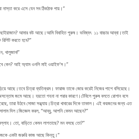
 নাস্তা করে এসে যেন সব ঠিকঠাক পায়।”
ছাইয়াজান? আমার বউ আছে।আমি বিবাহিত পুরুষ। ভবিষ্যৎ ১১ বাচ্চার আব্বা।তাই
ি রিপিট করতে হবে?”
নে, খালুজান!”
তে হবে কেন? আই অ্যাম ওনলি মাই ওয়াইফ’স।”
দাঁড়িয়ে আছে।তবে চিত্রা ব্যতিক্রম। ফারাজ তাকে জোর করেই নিজের পাশে বসিয়েছে।
 অসন্তোষ জমে আছে। হয়তো গহনা না পরার কারণে।টেবিলে পুরুষ বলতে রোশান বসে
, তারা উঠবে সোজা সন্ধ্যায়।চিত্রা খাবারের দিকে তাকাল। এই কয়জনের জন্য এত
 সালাম দিল।জিজ্ঞেস করল, “আব্বু, আপনি কেমন আছেন?”
লিল্লাহ। তো, বাড়িতে কেমন লাগতাছে? মন বসছে তো?”
“আজকে একটা জরুরি কাজ আছে কিন্তু।”