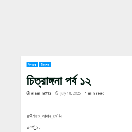
উপন্যাস
চিত্রাঙ্গনা
চিত্রাঙ্গনা পর্ব ১২
alamin@12
July 18, 2025
1 min read
#ইশরাত_জাহান_জেরিন
#পর্ব_১২