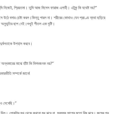
ুমি নিজেই, প্রিয়তমা। তুমি আজ মিসেস ফারাজ এলাহী। এটুকু কি যথেষ্ট নয়?”
ে উঠে বসার চেষ্টা করল।কিন্তু পারল না। শরীরের কোথাও যেন প্রচণ্ড ব্যথা ছড়িয়ে
নুভূতির ছাপ নেই।শুধুই শীতল এক দৃষ্টি।
 দুর্বলতাকে উপহাস করবে।
 অন্ধকারের মাঝে হাঁটা কি বিপদজনক নয়?”
ধকারভীতি সম্পর্কে জানে!
াও দেখেছি।”
 দিল। লোকটার মুখ থেকে কখনো মধু ঝরে না, সবসময় সাপের মতো বিষ ঝরে। জন্মের পর