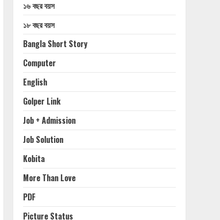
১৬ বছর বয়স
১৮ বছর বয়স
Bangla Short Story
Computer
English
Golper Link
Job + Admission
Job Solution
Kobita
More Than Love
PDF
Picture Status