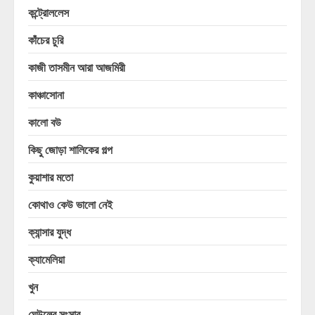
কন্ট্রোললেস
কাঁচের চুরি
কাজী তাসমীন আরা আজমিরী
কাঞ্চাসোনা
কালো বউ
কিছু জোড়া শালিকের গল্প
কুয়াশার মতো
কোথাও কেউ ভালো নেই
ক্যান্সার যুদ্ধ
ক্যামেলিয়া
খুন
ঘেউলের সংসার