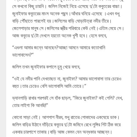
সে কখনো কিছু চায়নি। জলিল নিজেই নিয়ে এসেছে দু’টো কবুতরের বাচ্চা।
জুনাইফার কবুতরের মাংস অনেক পছন্দ।আঁধার ঘনিয়ে এসেছে ।এখন শুধু
বাড়ি পৌঁছাতে পারলেই হয়।জলিলের বাড়ি ঘোড়াউত্রা নদীর তীরে।
জেলেপাড়ার মানুষ সে।জলিলের স্ত্রীর পরিবারে কেউ নেই।এতিম মেয়ে সে।
আজ কবুতর দু’টো দেখলে হয়তো অনেক খুশী হবে। হেসে বলবে,
“এগুলা আমার জন্নে আনছেন?আচ্ছা আমনে আমারে কতোখানি
ভালোবাসেন?”
জলিল তখন জুনাইফার কপালে চুমু খেয়ে বলবে,
“ওই যে নদীর পানি দেখতাছত না, জুনাইফা? আমার ভালোবাসা তার চেয়েও
বহুত।তার চেয়েও বেশি ভালোবাসি আমি তোরে।”
ভ্যানগাড়ি রাখার পরপরই সে হাঁক ছাড়ল, “কিরে জুনাইফা? কই গেলি? দেখ,
তোর লাইগা কি আনছি!”
কোনো সাড়া নেই। আশপাশ নীরব, শুধু রাতের পোকাদের একঘেয়ে ডাক।
জলিল বাড়ির উঠানে দাঁড়িয়ে কবুতর দু’টো জমিনে রেখে লুঙ্গির গিট ঠিক করে
একবার চারপাশে তাকায়।বাড়ি আজ কেমন যেন অন্ধকার আচ্ছন্ন।