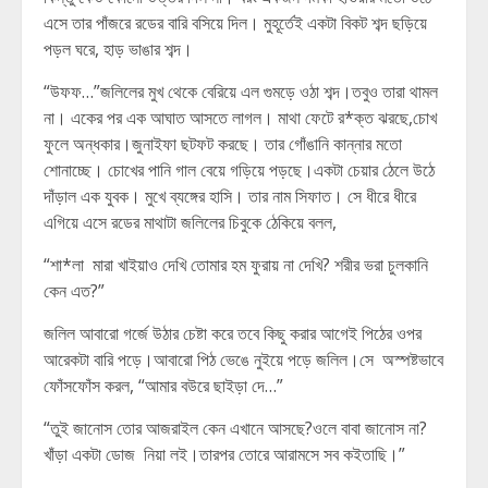
এসে তার পাঁজরে রডের বারি বসিয়ে দিল। মুহূর্তেই একটা বিকট শব্দ ছড়িয়ে
পড়ল ঘরে, হাড় ভাঙার শব্দ।
“উফফ…”জলিলের মুখ থেকে বেরিয়ে এল গুমড়ে ওঠা শব্দ।তবুও তারা থামল
না। একের পর এক আঘাত আসতে লাগল। মাথা ফেটে র*ক্ত ঝরছে,চোখ
ফুলে অন্ধকার।জুনাইফা ছটফট করছে। তার গোঁঙানি কান্নার মতো
শোনাচ্ছে। চোখের পানি গাল বেয়ে গড়িয়ে পড়ছে।একটা চেয়ার ঠেলে উঠে
দাঁড়াল এক যুবক। মুখে ব্যঙ্গের হাসি। তার নাম সিফাত। সে ধীরে ধীরে
এগিয়ে এসে রডের মাথাটা জলিলের চিবুকে ঠেকিয়ে বলল,
“শা*লা মারা খাইয়াও দেখি তোমার হম ফুরায় না দেখি? শরীর ভরা চুলকানি
কেন এত?”
জলিল আবারো গর্জে উঠার চেষ্টা করে তবে কিছু করার আগেই পিঠের ওপর
আরেকটা বারি পড়ে।আবারো পিঠ ভেঙে নুইয়ে পড়ে জলিল।সে অস্পষ্টভাবে
ফোঁসফোঁস করল, “আমার বউরে ছাইড়া দে…”
“তুই জানোস তোর আজরাইল কেন এখানে আসছে?ওলে বাবা জানোস না?
খাঁড়া একটা ডোজ নিয়া লই।তারপর তোরে আরামসে সব কইতাছি।”