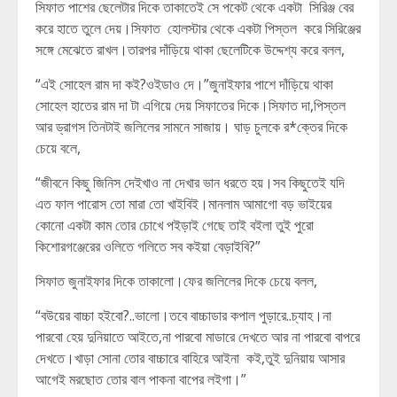
সিফাত পাশের ছেলেটার দিকে তাকাতেই সে পকেট থেকে একটা সিরিঞ্জ বের
করে হাতে তুলে দেয়।সিফাত হোলস্টার থেকে একটা পিস্তল করে সিরিঞ্জের
সঙ্গে মেঝেতে রাখল।তারপর দাঁড়িয়ে থাকা ছেলেটিকে উদ্দেশ্য করে বলল,
“এই সোহেল রাম দা কই?ওইডাও দে।”জুনাইফার পাশে দাঁড়িয়ে থাকা
সোহেল হাতের রাম দা টা এগিয়ে দেয় সিফাতের দিকে।সিফাত দা,পিস্তল
আর ড্রাগস তিনটাই জলিলের সামনে সাজায়। ঘাড় চুলকে র*ক্তের দিকে
চেয়ে বলে,
“জীবনে কিছু জিনিস দেইখাও না দেখার ভান ধরতে হয়।সব কিছুতেই যদি
এত ফাল পারোস তো মারা তো খাইবিই।মানলাম আমাগো বড় ভাইয়ের
কোনো একটা কাম তোর চোখে পইড়াই গেছে তাই বইলা তুই পুরো
কিশোরগঞ্জেরের ওলিতে গলিতে সব কইয়া বেড়াইবি?”
সিফাত জুনাইফার দিকে তাকালো।ফের জলিলের দিকে চেয়ে বলল,
“বউয়ের বাচ্চা হইবো?..ভালো।তবে বাচ্চাডার কপাল পুড়ারে..চ্যাহ।না
পারবো হেয় দুনিয়াতে আইতে,না পারবো মাডারে দেখতে আর না পারবো বাপরে
দেখতে।খাড়া সোনা তোর বাচ্চারে বাহিরে আইনা কই,তুই দুনিয়ায় আসার
আগেই মরছোত তোর বাল পাকনা বাপের লইগা।”