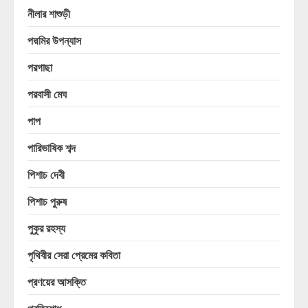
নীলার শাশুড়ী
পদ্মমির উপন্যাস
পরগাছা
পরবাসী মেঘ
পাপ
পারিভাষিক শব্দ
পিশাচ দেবী
পিশাচ পুরুষ
পুকুর রহস্য
পৃথিবীর সেরা প্রেমের কবিতা
প্রণয়ের আসক্তি