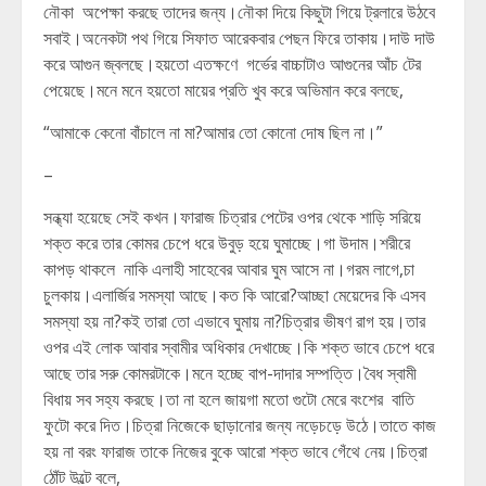
নৌকা অপেক্ষা করছে তাদের জন্য।নৌকা দিয়ে কিছুটা গিয়ে ট্রলারে উঠবে
সবাই।অনেকটা পথ গিয়ে সিফাত আরেকবার পেছন ফিরে তাকায়।দাউ দাউ
করে আগুন জ্বলছে।হয়তো এতক্ষণে গর্ভের বাচ্চাটাও আগুনের আঁচ টের
পেয়েছে।মনে মনে হয়তো মায়ের প্রতি খুব করে অভিমান করে বলছে,
“আমাকে কেনো বাঁচালে না মা?আমার তো কোনো দোষ ছিল না।”
–
সন্ধ্যা হয়েছে সেই কখন।ফারাজ চিত্রার পেটের ওপর থেকে শাড়ি সরিয়ে
শক্ত করে তার কোমর চেপে ধরে উবুড় হয়ে ঘুমাচ্ছে।গা উদাম।শরীরে
কাপড় থাকলে নাকি এলাহী সাহেবের আবার ঘুম আসে না।গরম লাগে,চা
চুলকায়।এলার্জির সমস্যা আছে।কত কি আরো?আচ্ছা মেয়েদের কি এসব
সমস্যা হয় না?কই তারা তো এভাবে ঘুমায় না?চিত্রার ভীষণ রাগ হয়।তার
ওপর এই লোক আবার স্বামীর অধিকার দেখাচ্ছে।কি শক্ত ভাবে চেপে ধরে
আছে তার সরু কোমরটাকে।মনে হচ্ছে বাপ-দাদার সম্পত্তি।বৈধ স্বামী
বিধায় সব সহ্য করছে।তা না হলে জায়গা মতো গুটো মেরে বংশের বাতি
ফুটো করে দিত।চিত্রা নিজেকে ছাড়ানোর জন্য নড়েচড়ে উঠে।তাতে কাজ
হয় না বরং ফারাজ তাকে নিজের বুকে আরো শক্ত ভাবে গেঁথে নেয়।চিত্রা
ঠোঁট উল্টে বলে,