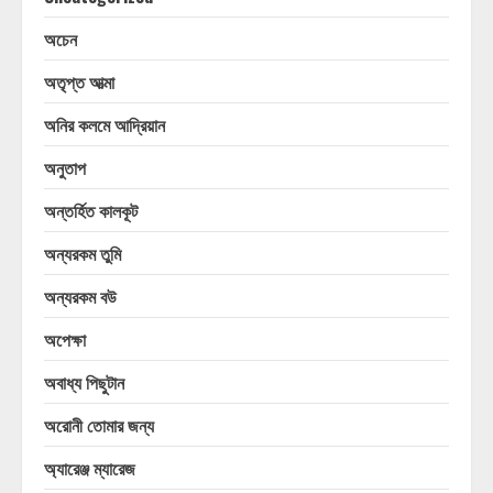
অচেন
অতৃপ্ত আত্মা
অনির কলমে আদ্রিয়ান
অনুতাপ
অন্তর্হিত কালকূট
অন্যরকম তুমি
অন্যরকম বউ
অপেক্ষা
অবাধ্য পিছুটান
অরোনী তোমার জন্য
অ্যারেঞ্জ ম্যারেজ