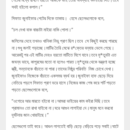
পেটের মধ্যে রাখলে হয়তো আজকে ভাই তোর অবস্থাই বদলাইয়া দিত।তবে
সবই হইলো কপাল।”
সিফাত জুনাইফার পেটের দিকে তাকায়। হেসে ছেলেগুলোকে বলে,
“চল দেখা যাক বাচ্চাটা মাইয়া নাকি পোলা।”
জলিলের দেহে তখনও খানিকা নিভু প্রাণ ছিল।তবে সে কিছুই করছে পারছে
না।শুধু জলই গড়াচ্ছে।মাটির তৈরি মেঝে র*ক্তের বন্যায় ভেসে গেছে।
আরেকটু পর এই মাটির দেহও হয়তো মাটিতে মিশে যাবে।তবে মৃ*ত্যুটা এত
জঘন্য ভাবে, কাপুরষের মতো না হলেও পারত।মৃ*ত্যুর থেকে যন্ত্রণা হচ্ছে
স্ত্রী, সন্তানকে বাঁচাতে না পারা।তাদের নিষ্ঠুর পরিনতি নিজ চোখে দেখা।
জুনাইফাও নিজেকে বাঁচাতে একসময় ব্যর্থ হয়।জুনাইফা হাফ ছেড়ে দিয়ে
নেতিয়ে পড়লে সিফাত প্রাণ ভরে হাসে।নিজের কাজ শেষ করে শার্ট পড়তে
পড়তে ছেলেগুলোকে বলে,
“ওগোরে আর মারতে হইবো না।আমরা ভাইয়ের কাম কইরা দিছি।তবে
প্রামানও তো রাখা যাইবো না।ঘরে আগুন লাগাইয়া দে।মানুষ মনে করবো
দূর্ঘটনায় জান খোয়াইছে।”
ছেলেগুলো তাই করে। আগুন লাগতেই বাড়ি ছেড়ে বেড়িয়ে পড়ে সবাই।ঘাটে