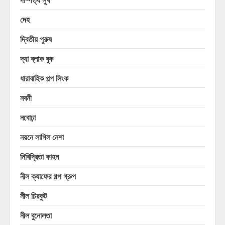
দেহ
দ্বিতীয় পুরুষ
দ্যা ব্লাক বুক
ধারাবাহিক গল্প লিংক
নবনী
নবোঢ়া
নয়নে লাগিল নেশা
নিবিদ্রিতা কাহন
নীল ক্যাফের গল্প গ্রুপ
নীল চিরকুট
নীল বুনোলতা