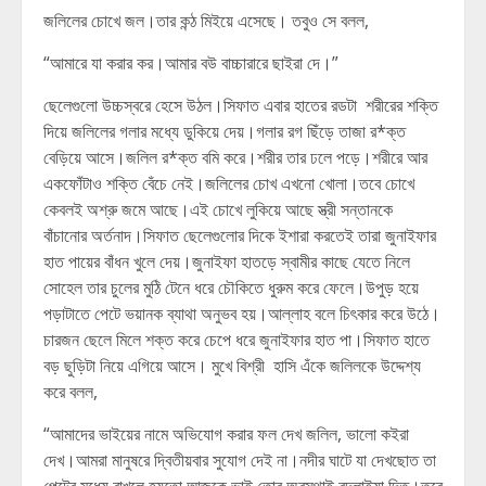
জলিলের চোখে জল।তার কন্ঠ মিইয়ে এসেছে। তবুও সে বলল,
“আমারে যা করার কর।আমার বউ বাচ্চারারে ছাইরা দে।”
ছেলেগুলো উচ্চস্বরে হেসে উঠল।সিফাত এবার হাতের রডটা শরীরের শক্তি
দিয়ে জলিলের গলার মধ্যে ডুকিয়ে দেয়।গলার রগ ছিঁড়ে তাজা র*ক্ত
বেড়িয়ে আসে।জলিল র*ক্ত বমি করে।শরীর তার ঢলে পড়ে।শরীরে আর
একফোঁটাও শক্তি বেঁচে নেই।জলিলের চোখ এখনো খোলা।তবে চোখে
কেবলই অশ্রু জমে আছে।এই চোখে লুকিয়ে আছে স্ত্রী সন্তানকে
বাঁচানোর অর্তনাদ।সিফাত ছেলেগুলোর দিকে ইশারা করতেই তারা জুনাইফার
হাত পায়ের বাঁধন খুলে দেয়।জুনাইফা হাতড়ে স্বামীর কাছে যেতে নিলে
সোহেল তার চুলের মুঠি টেনে ধরে চৌকিতে ধুরুম করে ফেলে।উপুড় হয়ে
পড়াটাতে পেটে ভয়ানক ব্যাথা অনুভব হয়।আল্লাহ বলে চিৎকার করে উঠে।
চারজন ছেলে মিলে শক্ত করে চেপে ধরে জুনাইফার হাত পা।সিফাত হাতে
বড় ছুড়িটা নিয়ে এগিয়ে আসে। মুখে বিশ্রী হাসি এঁকে জলিলকে উদ্দেশ্য
করে বলল,
“আমাদের ভাইয়ের নামে অভিযোগ করার ফল দেখ জলিল, ভালো কইরা
দেখ।আমরা মানুষরে দ্বিতীয়বার সুযোগ দেই না।নদীর ঘাটে যা দেখছোত তা