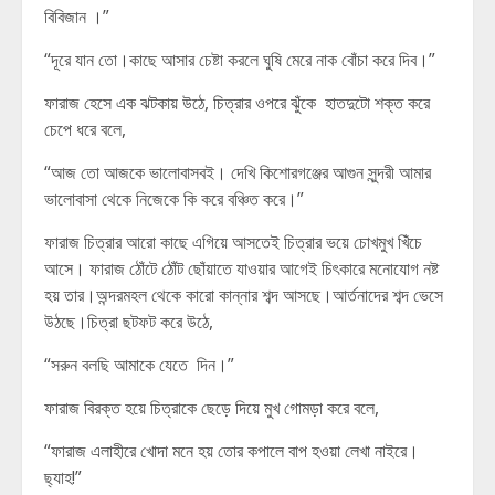
বিবিজান ।”
“দূরে যান তো।কাছে আসার চেষ্টা করলে ঘুষি মেরে নাক বোঁচা করে দিব।”
ফারাজ হেসে এক ঝটকায় উঠে, চিত্রার ওপরে ঝুঁকে হাতদুটো শক্ত করে
চেপে ধরে বলে,
“আজ তো আজকে ভালোবাসবই। দেখি কিশোরগঞ্জের আগুন সুন্দরী আমার
ভালোবাসা থেকে নিজেকে কি করে বঞ্চিত করে।”
ফারাজ চিত্রার আরো কাছে এগিয়ে আসতেই চিত্রার ভয়ে চোখমুখ খিঁচে
আসে। ফারাজ ঠোঁটে ঠোঁট ছোঁয়াতে যাওয়ার আগেই চিৎকারে মনোযোগ নষ্ট
হয় তার।অন্দরমহল থেকে কারো কান্নার শব্দ আসছে।আর্তনাদের শব্দ ভেসে
উঠছে।চিত্রা ছটফট করে উঠে,
“সরুন বলছি আমাকে যেতে দিন।”
ফারাজ বিরক্ত হয়ে চিত্রাকে ছেড়ে দিয়ে মুখ গোমড়া করে বলে,
“ফারাজ এলাহীরে খোদা মনে হয় তোর কপালে বাপ হওয়া লেখা নাইরে।
ছ্যাহ!”