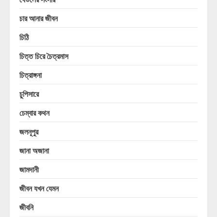
চার আনার জীবন
চিঠি
চিত্ত চিরে চৈত্রমাস
চিত্রাঙ্গনা
চুপিসারে
চেম্বার কথন
জলনূপুর
জানা অজানা
জামদানী
জীবন যখন যেমন
জীবনি