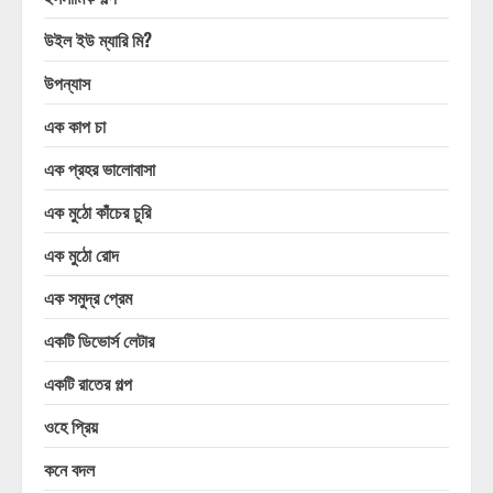
উইল ইউ ম্যারি মি?
উপন্যাস
এক কাপ চা
এক প্রহর ভালোবাসা
এক মুঠো কাঁচের চুরি
এক মুঠো রোদ
এক সমুদ্র প্রেম
একটি ডিভোর্স লেটার
একটি রাতের গল্প
ওহে প্রিয়
কনে বদল