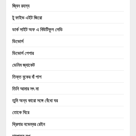
জ্বিন রহস্য
টু ফাইভ এইট জিরো
ডার্ক সাইট অফ এ বিউটিফুল লেডি
ডিভোর্স
ডিভোর্স পেপার
ডেনিম জ্যাকেট
তিক্ত বুকের বাঁ পাশ
তিনি আমার সৎ মা
তুমি অন্য কারো সঙ্গে বেঁধো ঘর
তোকে ঘিরে
থ্রিলার নভেম্বর রেইন
দাম্পত্য সুখ