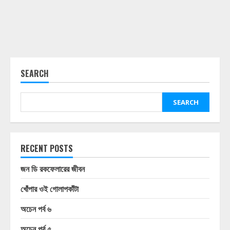
SEARCH
SEARCH
RECENT POSTS
জন ডি রকফেলারের জীবন
খোঁপার ওই গোলাপকাঁটা
অচেন পর্ব ৬
অচেন পর্ব ৫