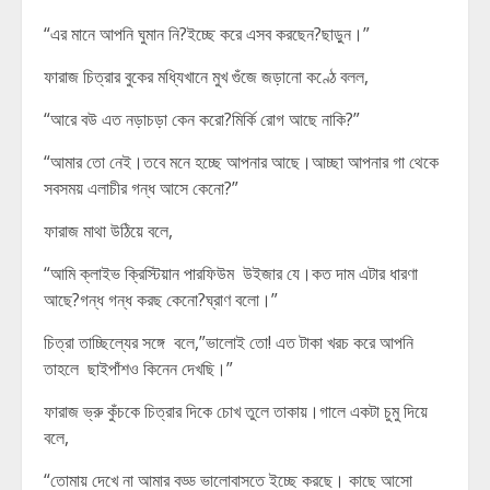
“এর মানে আপনি ঘুমান নি?ইচ্ছে করে এসব করছেন?ছাড়ুন।”
ফারাজ চিত্রার বুকের মধ্যিখানে মুখ গুঁজে জড়ানো কণ্ঠে বলল,
“আরে বউ এত নড়াচড়া কেন করো?মির্কি রোগ আছে নাকি?”
“আমার তো নেই।তবে মনে হচ্ছে আপনার আছে।আচ্ছা আপনার গা থেকে
সবসময় এলাচীর গন্ধ আসে কেনো?”
ফারাজ মাথা উঠিয়ে বলে,
“আমি ক্লাইভ ক্রিস্টিয়ান পারফিউম উইজার যে।কত দাম এটার ধারণা
আছে?গন্ধ গন্ধ করছ কেনো?ঘ্রাণ বলো।”
চিত্রা তাচ্ছিল্যের সঙ্গে বলে,”ভালোই তো! এত টাকা খরচ করে আপনি
তাহলে ছাইপাঁশও কিনেন দেখছি।”
ফারাজ ভ্রু কুঁচকে চিত্রার দিকে চোখ তুলে তাকায়।গালে একটা চুমু দিয়ে
বলে,
“তোমায় দেখে না আমার বড্ড ভালোবাসতে ইচ্ছে করছে। কাছে আসো