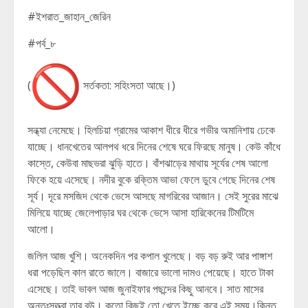
#ইশরাত_জাহান_জেরিন
#পর্ব_৮
(
সর্তকতা: সহিংসতা আছে।)
সন্ধ্যা নেমেছে। হিলচিয়া গ্রামের আকাশ ধীরে ধীরে গভীর অমানিশায় ঢেকে
যাচ্ছে। ধানখেতের আলপথ ধরে দিনের শেষে ঘরে ফিরছে মানুষ। কেউ কাঁধে
কাস্তে, কেউবা মাছভরা ঝুড়ি হাতে। বাঁশঝাড়ের মাথায় সূর্যের শেষ আলো
ফিকে হয়ে এসেছে। নদীর বুকে রক্তিম আভা ফেলে ডুবে গেছে দিনের শেষ
সূর্য। দূরে মসজিদ থেকে ভেসে আসছে মাগরিবের আজান। সেই সুরের মাঝে
মিলিয়ে যাচ্ছে জেলেপাড়ার ঘর থেকে ভেসে আসা হারিকেনের টিমটিমে
আলো।
জলিল আজ খুশি। অনেকদিন পর কপাল খুলেছে। বড় বড় রুই আর পাঙ্গাশ
ধরা পড়েছিল কাল রাতে জালে। বাজারে ভালো দামও পেয়েছে। হাতে টাকা
এসেছে। তাই ভাবল আজ জুনাইফার পছন্দের কিছু আনবে। সাত মাসের
অন্তঃসত্ত্বা তার বউ। কতো কিছুই তো খেতে ইচ্ছে করে এই সময়।কিন্তু