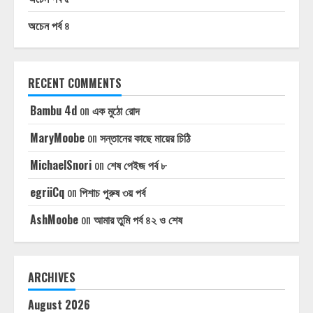
অচেন পর্ব ৪
RECENT COMMENTS
Bambu 4d
on
এক মুঠো রোদ
MaryMoobe
on
সন্তানের কাছে মায়ের চিঠি
MichaelSnori
on
শেষ পেইজ পর্ব ৮
egriiCq
on
পিশাচ পুরুষ ৩য় পর্ব
AshMoobe
on
আমার তুমি পর্ব ৪২ ও শেষ
ARCHIVES
August 2026