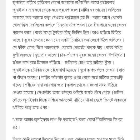
জুনাইফা বাহিরে হারিকেন কেনো জালালো না?জলিল আরো কয়েকবার
জুনাইফার নাম ধরে ডেকে ঘরে প্রবেশ করল।মাটির ঘর তাদের।জলিলের
আজকে আর দরজায় কড়া দেওয়ার প্রয়োজন হয় নি।দরজা আগে থেকেই
খোলা ছিল।জলিলের কপালে চিন্তার ভাঁজ পড়ল।সে ধীর পায়ে ঘরের ভেতর
প্রবেশ করল।ঘরের মধ্যে টুকটাক কিছু জিনিস ছিল।তাও ছড়িয়ে ছিটিয়ে
আছে।বুকের ভেতর কেমন যেন একটা চিনচিনে ভয় জেগে উঠল জলিলের।
সে ফাঁকা ঢোক গিলে শয়নকক্ষে যেতেই ভেতরটা থমকে যায়।ঘরের মধ্যে
কুপী জ্বলছে।মৃদু তার আলো।চার-পাঁচজন যুবক রুমের ভেতর উপস্থিত।
দু’জন বসে আর তিনজন দাঁড়িয়ে। জলিলের চোখ তার স্ত্রীকে খুঁজে।
জুনাইফাকে চৌকির সঙ্গে বেঁধে রাখা হয়েছে।মুখে কাপড় গুঁজে দেওয়া।হাত
পা বাঁধনে আবদ্ধ।শাড়ির আঁচলটা বুকের ওপর থেকে সরে মাটিতে হামাগুড়ি
খাচ্ছে।শরীরের নানা জায়গায় ক্ষত।কপাল থেকে একদলা মাংস উঠিয়ে
নেওয়া হয়েছে।সেখানটায় তাজা র*ক্ত শুকিয়ে জমাট বেঁধে গেছে।জলিল
দৌড়ে জুনাইফার দিকে এগিয়ে আসতেই দাঁড়িয়ে থাকা ছেলে তিনটে একসঙ্গে
ঝাঁপিয়ে পড়ে তার ওপর।
“তোরা আমার জুনাইফার লগে কি করছোত?কেডা তোরা?”জলিলের ক্ষিপ্ত
কন্ঠ।
কিন্তু কেউ কোনো উত্তর দিল না। বরং একজন দমকা হাওয়ার মতো উঠে