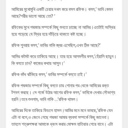
আমিরের মুখোমুখি একটি চেয়ার দখল করে বসল রফিক। বলল,’ ভাবি কেমন
আছে?শরীর ভালো আছে তো? ‘
রফিকের মুখে পদ্মজার সম্পর্কে কিছু শুনতে চাচ্ছে না আমির।এতটাই অস্থির
হয়ে পড়েছে যে স্থির হয়ে দাঁড়িয়ে থাকতে কষ্ট হচ্ছে।
রফিক পুনরায় বলল,’ ভাবির নাকি জ্বর এসেছিল,এখন ঠিক আছে?’
আমির কটমট করে তাকিয়ে আছে। তার হয়ে আলমগীর বলল,’হেঁয়ালি ছাড়ুন।
কি বলতে চান? কাজের কথায় আসুন।’
রফিক কাঁধ ঝাঁকিয়ে বলল,’ ভাবির সম্পর্কে বলতে চাই।’
রফিক পদ্মজার সম্পর্কে কিছু বলতে চায় শোনার পর থেকে আমিরের রক্ত
টগবগ করছে। সে গর্জে উঠার আগের রফিক বলল,’ ভাবিকে দেখার সৌভাগ্য
হয়নি।তবে শুনলাম, ভাবি নাকি …’রফিক থামল।
আমিরের দিকে তাকিয়ে ফিচলে হাসল।আমির মনে মনে ভাবছে,’রফিক যেন
এটা না বলে,ও জেনে গেছে পদ্মজা আমার ব্যবসা সম্পর্কে কিছু জানেনা।
তাহলে শত্রুপক্ষরা আমাকে ধ্বংস করার মোক্ষম হাতিয়ার পেয়ে যাবে। এটা