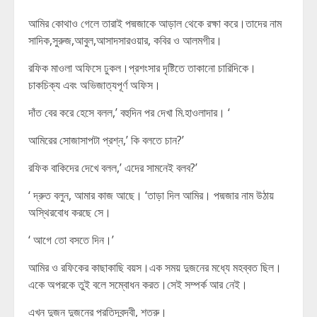
আমির কোথাও গেলে তারাই পদ্মজাকে আড়াল থেকে রক্ষা করে।তাদের নাম
সাদিক,সুরুজ,আবুল,আসাদসারওয়ার, কবির ও আলমগীর।
রফিক মাওলা অফিসে ঢুকল।প্রশংসার দৃষ্টিতে তাকানো চারিদিকে।
চাকচিক্য এবং অভিজাত্যপূর্ণ অফিস।
দাঁত বের করে হেসে বলল,’ বহুদিন পর দেখা মি.হাওলাদার। ‘
আমিরের সোজাসাপটা প্রশ্ন,’ কি বলতে চান?’
রফিক বাকিদের দেখে বলল,’ এদের সামনেই বলব?’
‘ দ্রুত বলুন, আমার কাজ আছে। ‘তাড়া দিল আমির। পদ্মজার নাম উঠায়
অস্থিরবোধ করছে সে।
‘ আগে তো বসতে দিন।’
আমির ও রফিকের কাছাকাছি বয়স।এক সময় দুজনের মধ্যে মহব্বত ছিল।
একে অপরকে তুই বলে সম্বোধন করত।সেই সম্পর্ক আর নেই।
এখন দুজন দুজনের প্রতিদ্বন্দ্বী, শত্রু।