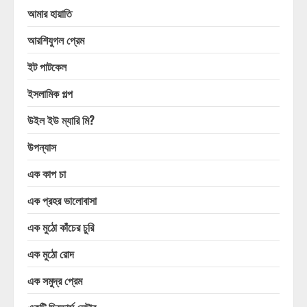
আমার হায়াতি
আরশিযুগল প্রেম
ইট পাটকেল
ইসলামিক গল্প
উইল ইউ ম্যারি মি?
উপন্যাস
এক কাপ চা
এক প্রহর ভালোবাসা
এক মুঠো কাঁচের চুরি
এক মুঠো রোদ
এক সমুদ্র প্রেম