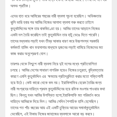
অশুভ প্রতীক।
এদের হাত ধরে আমিরের শহুরের নারী ব্যবসা সূচনা হয়েছিল। অভিজ্ঞতার
ঝুলি ভারি হবার পর আমির নিজের আলাদা ব্যবসা শুরু করতে চাইলে
কুতুবউদ্দিনের সঙ্গে তার বাকবিতণ্ডা হয়। আমির তাদের আড়ালে নিজের
একটা দল তৈরি করেছিল তাই কুতুবউদ্দিন তার হাটু ভেঙে দিতে পারেনি।
তাদের মধ্যকার লড়াই যখন তীব্র আকার ধারণ করে উচ্চপদস্থ সরকারি
কর্মকর্তা হামিদ খান ফয়সালার মাধ্যমে দুজনের লড়াই থামিয়ে নিজেদের মত
কাজ করার অনুপ্রেরণা যোগ।
তারপর থেকে নিশ্চুপে নারী ব্যবসা নিয়ে দুই দলের মধ্যে প্রতিযোগিতা
চলছে। আমির দেশের সাধারণ নাগরিক হয়েও নিজের চতুরতা, বুদ্ধিমত্তার
কারণে এমপি কুতুবউদ্দিন এর ক্ষমতার প্রতিদ্বন্দিতা করার মতো শক্তিশালী
হয়ে উঠে। কেউ কারো থেকে কম নয়। ইয়াকিসাফির হেরেম তৈরির জন্য
নারী সংগ্রহের দায়িত্ব প্রথম কুতুবউদ্দিনের হয়ে রফিক মওলার পাওয়ার কথা
ছিল। কিন্তু যখন আমির উপস্থিত হলো,ইয়াকিসাফি মত পরিবর্তন করে
দায়িত্ব আমিরকে দিয়ে দিল। আমির সেদিন পৈশাচিক হাসি হেসেছিল।
তাদের গত পাঁচ বছরের আয় এই একটি চুক্তির আয়ের সমান!কুতুবউদ্দিন
ভেবেছিল, এই টাকায় নিজের জাহাজের ব্যবসাকে আরো বড় করবে।