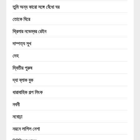
তুমি অন্য কারো সঙ্গে বেঁধো ঘর
তোকে ঘিরে
থ্রিলার নভেম্বর রেইন
দাম্পত্য সুখ
দেহ
দ্বিতীয় পুরুষ
দ্যা ব্লাক বুক
ধারাবাহিক গল্প লিংক
নবনী
নবোঢ়া
নয়নে লাগিল নেশা