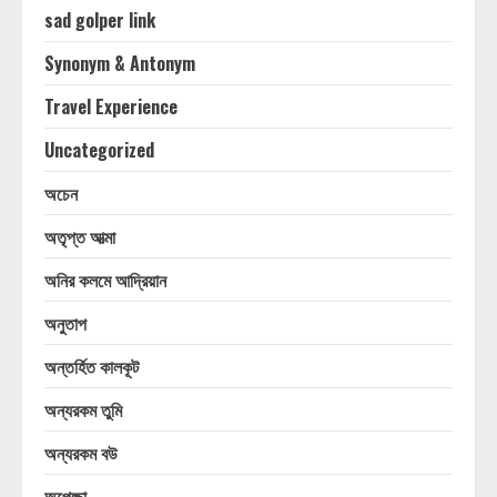
sad golper link
Synonym & Antonym
Travel Experience
Uncategorized
অচেন
অতৃপ্ত আত্মা
অনির কলমে আদ্রিয়ান
অনুতাপ
অন্তর্হিত কালকূট
অন্যরকম তুমি
অন্যরকম বউ
অপেক্ষা