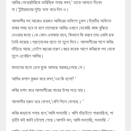
আমির সেক্রেটারিকে ভারিক্কি গলায় বলল,’ তাকে আসতে দিবেন
না।’ইন্টারকমের সুইচ অফ করে দিল ও।
আলমগীর সহ আরোও ছয়জন আমিরের অফিসে ঢুকল।দ্বিতীয় অফিসে
যাবার সময় হবে না বলে তাদেরকে আমির এখানে ডেকেছি কাজ বুঝিয়ে
দেওয়ার জন্য।কে কোন এলাকায় যাবে, কিভাবে কি করবে তার একটা ছক
তৈরি করেছে।প্রত্যেকের হাতে তা তুলে দিবে। আলমগীরের পাশে কবির
দাঁড়িয়ে আছে ;তেইশ বছরের তরুণ।বছর কয়েক আগে কবিরকে পথ থেকে
তুলে এনেছিল আমির।
মাতালের মতো চোখ বুজে আসছে বারবার,ঢলছে সে।
আমির কপাল কুঞ্চন করে বলল,’ওর কি হলো? ‘
কবির ধপাৎ করে আলমগীরের গায়ের উপর পড়ে যায়।
আলমগীর দ্রুত ধরে ফেলল,’বেশি গিলে ফেলছে। ‘
কবির জড়ানো গলায় বলে,’আমি শুনতাছি। খালি দাঁড়াইতে পারতাছিনা, পা
দুইটা কই জানি চইল্লা গেছে।আপনি কন, আমি শুনতাছি, শুনতাছি -‘