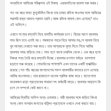
অন্যদিকে আমিরের পরিকল্পনা এই টাকায় এয়ারলাইনের ব্যবসা শুরু করার।
গত নয় বছর যাবত কুতুবউদ্দিন কিংবা তার চামচা রফিক মাওলার সঙ্গে আমিরের
সরাসরি বাক্য আদান-প্রদান হয়নি।আজ রফিক মামলা কেন এসেছে? তাও
এই অফিসে।
এখানে পণ্যের রপ্তানি নিয়ে যাবতীয় কার্যক্রম চলে। বিয়ের আগে ব্যবসায়
লাভ ছিল তবে এতটা নয়। পদ্মজাকে শহরে নিয়ে আসার পর,সে ব্যবসা নিয়ে
খুব আগ্রহ দেখাতে শুরু করে। তার আগ্রহকে মূল্য দিতে গিয়ে আমির
ব্যবসায় সময় বাড়িয়ে দেয়। লাভ হতে থাকে চারদিক থেকে। এক বছর হলো
নিজরা পন্য তৈরি করে রপ্তানি দিচ্ছে।ব্যবসার গুণগান সর্বত্র ডালপালা
ছড়াতে শুরু করেছে। গোডাউনের পাশাপাশি এখন তাদের একটি ফ্যাক্টরিও
রয়েছে।গত পাঁচ বছরের বাংলাদেশের সফল ব্যবসায়ীর কাতারে চলে এসেছে
আমির হাওলাদার। তার ছায়াতলে অনেক শ্রমিক কাজ করে। হাতেগোনা
কয়েকজন ছাড়া প্রত্যেকের সাধারণ সৎ কর্মচারী মাত্র। ব্যবসার আড়ালে কি
চলে সে সম্পর্কে কেউ জানে না।
আমিরের দ্বিতীয় অফিস অন্য এলাকায়। নারী ব্যবসার সঙ্গে জড়িত কিংবা
অন্য কোন অপরাধ জগতের বাসিন্দা-প্রত্যেকে ওখানে দেখা করতে যায়।