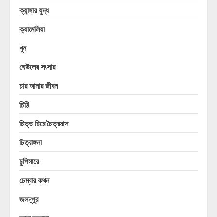
ক্যান্সার যুদ্ধ
ক্যামেলিয়া
খুন
ঘেউলের সংসার
চার আনার জীবন
চিঠি
চিত্ত চিরে চৈত্রমাস
চিত্রাঙ্গনা
চুপিসারে
চেম্বার কথন
জলনূপুর