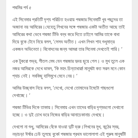
পদ্মমির পর্ব ৫
এই সিনেমার প্রতিটি দৃশ্য পরিচিত হওয়ায় পদ্মজার সিনেমাটি খুব পছন্দের তা
অজানা নয় আমিরের।যেহেতু লিখনের সঙ্গে পদ্মজার একটা অতীত আছে তাই
আমিরের কথা ভেবে পদ্মজা টিভি বন্ধ করে দিতে চাইলে আমির তাকে বাধা
দিয়ে বুকে টেনে নিয়ে বলল, ‘সেসব অতীত। এখন লিখন শাহ শুধুমাত্র
একজন অভিনেতা। বিনোদনের জন্য আমরা তার সিনেমা দেখতেই পারি। ‘
এক টুকরো শুভ্র, শীতল মেঘ যেন পদ্মজার হৃদয় ছুয়ে গেল। ও মুখ তুলে এক
নজর আমিরকে দেখে ভাবল, ‘কি মহৎ চিন্তাধারা! মানুষটা কত সরল মনে কোন
প্যাচ নেই। সবকিছু হাসিমুখে মেনে নেয়। ‘
আমির উচ্ছ্বাস নিয়ে বলল, ‘দেখো, দেখো তোমাদের টমেটো গাছগুলো
দেখাচ্ছে। ‘
পদ্মজা টিভির দিকে তাকায়। সিনেমায় এখন তাদের বাড়ির দৃশ্যগুলো দেখানো
হচ্ছে। ও দুই চোখ ভরে নিজের বাড়ির আনাচেকানাচ দেখছে।
দেখলো না শুধু, আমিরের বেঁকে যাওয়া দুটি ভ্রু।লিখনের মুখ, কন্ঠের স্বর,
নড়াচড়া ঈর্ষার ঢেউ তুলছে বুকে! পদ্মজার প্রথম ভালোলাগা এই পুরুষ মানুষটি!