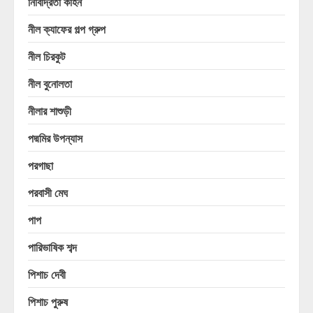
নিবিদ্রিতা কাহন
নীল ক্যাফের গল্প গ্রুপ
নীল চিরকুট
নীল বুনোলতা
নীলার শাশুড়ী
পদ্মমির উপন্যাস
পরগাছা
পরবাসী মেঘ
পাপ
পারিভাষিক শব্দ
পিশাচ দেবী
পিশাচ পুরুষ