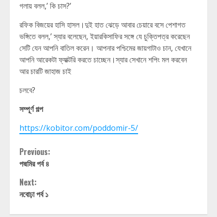
গলায় বলল,’ কি চাস?’
রফিক বিজয়ের হাসি হাসল।দুই হাত ঝেড়ে আবার চেয়ারে বসে পেশাগত
ভঙ্গিতে বলল,’ স্যার বলেছেন, ইয়ারকিসাফির সঙ্গে যে চুক্তিপত্র করেছেন
সেটি যেন আপনি বাতিল করেন। আপনার পশ্চিমের জায়গাটাও চান, যেখানে
আপনি আরেকটা ফ্যাক্টরি করতে চাচ্ছেন।স্যার সেখানে শপিং মল করবেন
আর চারটি জাহাজ চাই
চলবে?
সম্পূর্ণ গল্প
https://kobitor.com/poddomir-5/
Continue
Previous:
পদ্মমির পর্ব ৪
Reading
Next:
নবোঢ়া পর্ব ১