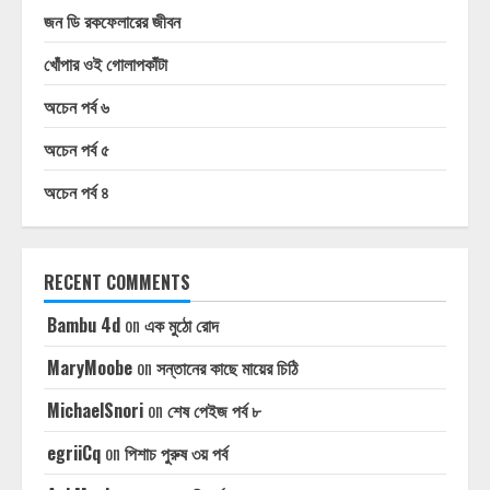
জন ডি রকফেলারের জীবন
খোঁপার ওই গোলাপকাঁটা
অচেন পর্ব ৬
অচেন পর্ব ৫
অচেন পর্ব ৪
RECENT COMMENTS
Bambu 4d
on
এক মুঠো রোদ
MaryMoobe
on
সন্তানের কাছে মায়ের চিঠি
MichaelSnori
on
শেষ পেইজ পর্ব ৮
egriiCq
on
পিশাচ পুরুষ ৩য় পর্ব