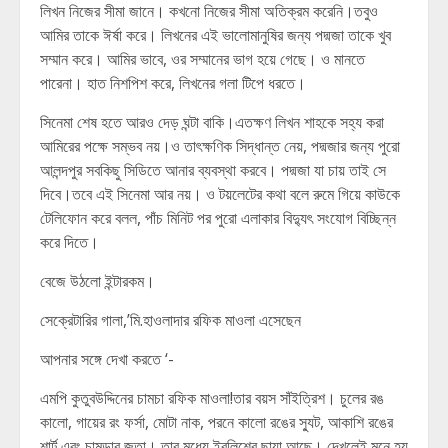
লিখন নিজের সীমা জানে। কখনো নিজের সীমা অতিক্রম করেনি।তবুও
আমির তাকে ঈর্ষা করে। লিখনের এই ভালোমানুষির জন্য পদ্মজা তাকে খুব
সম্মান করে। আমির ভাবে, ওর সম্মানের ভাগ হয়ে গেছে। ও মানতে
পারেনা। হাত নিশপিশ করে, লিখনের গলা টিপে ধরতে।
সিনেমা শেষ হতে আরও দেড় ঘন্টা বাকি।এতক্ষণ লিখন শাহকে সহ্য করা
আমিরের পক্ষে সম্ভব নয়।ও তাৎক্ষণিক সিদ্ধান্ত নেয়, পদ্মজার জন্য পুরো
আলন্দপুর সবকিছু সিডিতে আনার ব্যবস্থা করবে। পদ্মজা যা চায় তাই সে
দিবে।তবে এই সিনেমা আর নয়। ও টয়লেটের কথা বলে রুমে গিয়ে কাউকে
টেলিফোন করে বলল, পাঁচ মিনিট পর পুরো এলাকার বিদ্যুৎ সংযোগ বিচ্ছিন্ন
করে দিতে।
বেজে উঠলো ইন্টারকম।
সেক্রেটারির গালা,’মি.হাওলাদার রফিক মাওলা এসেছেন
আপনার সঙ্গে দেখা করতে ‘-
এমপি কুতুবউদ্দিনের চামচা রফিক মাওলা!তার বয়স সাঁইত্রিশ। চুলের রঙ
কালো, গায়ের রং ফর্সা, মোটা নাক, পরনে কালো রঙের স্যুট, আকাশি রঙের
শার্ট এবং চামড়ার জুতা। তার মধ্যে ইবলিশের ছায়া আছে। দেখলেই মনে হয়