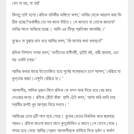
যেন না হয়, না হয়!’
কিন্তু তাই হলো।রফিক নাটকীয় ভঙ্গিতে বলল,’ ভাবির থেকে আড়াল করা কি
ঠিক হচ্ছে?অর্ধাঙ্গীর তো সব জানা উচিত। সে জানবে না তোকে জানবে?
ভাবির সাথে অবিচার হচ্ছে। আমি এর তীব্র প্রতিবাদ জানাচ্ছি।’
বুঝেও না বুঝার ভান ধরে আমির বলল,’ কি জানার কথা বলছেন?’
রফিক নিষ্পাপ গলায় বলল,’ অতীতের ফষ্টিনষ্টি, দুইটা বউ, নারী ব্যবসা, এত
বড় একটা চক্র-‘
আমির কথার মাঝে উত্তেজিত হয়ে পূর্বের সম্বোধনে চলে আসল,’ বেরিয়ে যা
কুত্তার বাচ্চা।এক্ষুনি বেরিয়ে যা। ‘
আলমগীর, সাদিক দুজন মিলে রফিক কে বগল থাবা দিয়ে ধরে বের করে
দেওয়ার জন্য। রফিক ঠোঁটে বাঁকা হাসি এঁটে বলল,’ আশা করি ভাবি তার
স্বামীর গল্পটা খুব আগ্রহ নিয়ে শুনবে। ‘
আমিরের চোখ দুটি লাল হয়ে গেছে। বুকের ভেতর ধিকধিক করে জ্বলছে
আগুন। রফিক মাওলা জানে মানে কুতুবউদ্দিন ও জানে।সে ফেসে গেছে।
পাথর হয়ে গেছে আমির।দ্রুত আলমগীরকে থামিয়ে দিয়ে দুর্বল ও কর্কশ