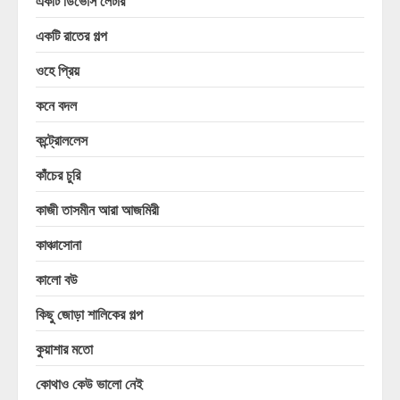
একটি ডিভোর্স লেটার
একটি রাতের গল্প
ওহে প্রিয়
কনে বদল
কন্ট্রোললেস
কাঁচের চুরি
কাজী তাসমীন আরা আজমিরী
কাঞ্চাসোনা
কালো বউ
কিছু জোড়া শালিকের গল্প
কুয়াশার মতো
কোথাও কেউ ভালো নেই