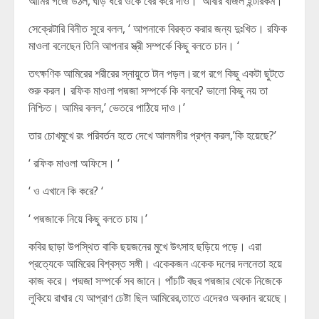
আমির গর্জে উঠল,’ঘাড় ধরে ওকে বের করে দাও। ‘আবার বাজল ইন্টারকম।
সেক্রেটারি বিনীত সুরে বলল, ‘ আপনাকে বিরক্ত করার জন্য দুঃখিত। রফিক
মাওলা বলেছেন তিনি আপনার স্ত্রী সম্পর্কে কিছু বলতে চান। ‘
তৎক্ষণিক আমিরের শরীরের স্নায়ুতে টান পড়ল।রগে রগে কিছু একটা ছুটতে
শুরু করল। রফিক মাওলা পদ্মজা সম্পর্কে কি বলবে? ভালো কিছু নয় তা
নিশ্চিত। আমির বলল,’ ভেতরে পাঠিয়ে দাও।’
তার চোখমুখে রং পরিবর্তন হতে দেখে আলমগীর প্রশ্ন করল,’কি হয়েছে?’
‘ রফিক মাওলা অফিসে। ‘
‘ ও এখানে কি করে? ‘
‘ পদ্মজাকে নিয়ে কিছু বলতে চায়।’
কবির ছাড়া উপস্থিত বাকি ছয়জনের মুখে উৎসাহ ছড়িয়ে পড়ে। এরা
প্রত্যেকে আমিরের বিশ্বস্ত সঙ্গী। একেকজন একেক দলের দলনেতা হয়ে
কাজ করে। পদ্মজা সম্পর্কে সব জানে। পাঁচটি বছর পদ্মজার থেকে নিজেকে
লুকিয়ে রাখার যে আপ্রাণ চেষ্টা ছিল আমিরের,তাতে এদেরও অবদান রয়েছে।