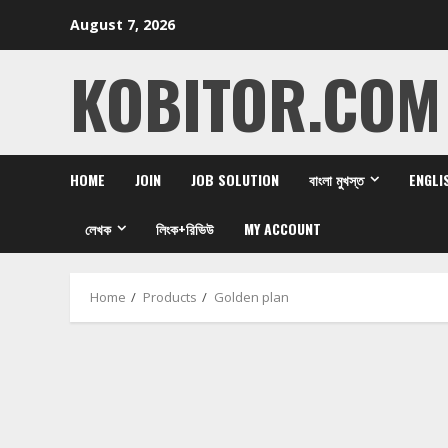
Skip
August 7, 2026
to
content
KOBITOR.COM
HOME
JOIN
JOB SOLUTION
বাংলা মুখস্ত
ENGLI
লেখক
লিংক+রিভিউ
MY ACCOUNT
Home
Products
Golden plan