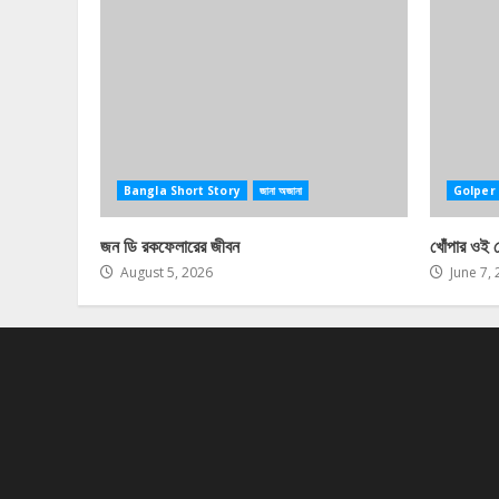
Bangla Short Story
জানা অজানা
Golper 
জন ডি রকফেলারের জীবন
খোঁপার ওই 
August 5, 2026
June 7,