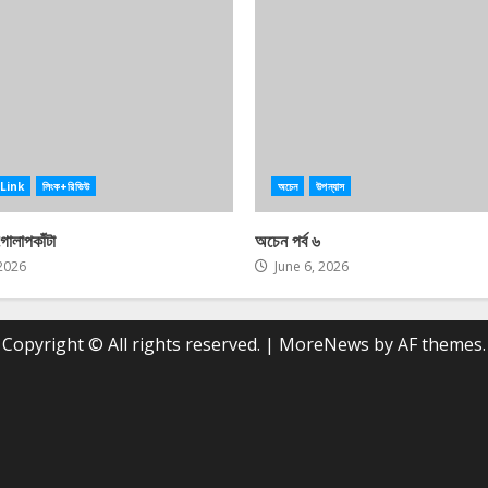
Link
লিংক+রিভিউ
অচেন
উপন্যাস
গোলাপকাঁটা
অচেন পর্ব ৬
 2026
June 6, 2026
Copyright © All rights reserved.
|
MoreNews
by AF themes.