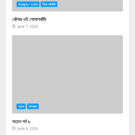
Golper Link
লিংক+রিভিউ
খোঁপার ওই গোলাপকাঁটা
June 7, 2026
অচেন
উপন্যাস
অচেন পর্ব ৬
June 6, 2026