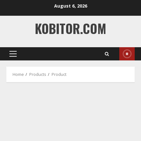
Skip
August 6, 2026
to
content
KOBITOR.COM
Primary
Menu
Home
Products
Product