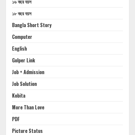
১৬ বছর বয়স
১৮ বছর বয়স
Bangla Short Story
Computer
English
Golper Link
Job + Admission
Job Solution
Kobita
More Than Love
PDF
Picture Status