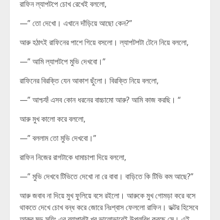
রাফিন ল্যাপটপে চোখ রেখেই বললো,
—” তো দেখো। এখানে দাঁড়িয়ে আছো কেন?”
আরু হঠাৎই রাফিনের পাশে গিয়ে বসলো। ল্যাপটপটা টেনে নিয়ে বললো,
—” আমি ল্যাপটপে মুভি দেখবো।”
রাফিনের বিরক্তি যেন আকাশ ছুঁলো। বিরক্তি নিয়ে বললো,
—” আশ্চর্য! এসব কোন ধরনের বাচ্চামো আরু? আমি কাজ করছি। “
আরু মুখ কালো করে বললো,
—” বললাম তো মুভি দেখবো।”
রাফিন নিজের রাগটাকে ধামাচাপা দিয়ে বললো,
—” মুভি দেখবে টিভিতে দেখো না রে বাবা। বাড়িতে কি টিভি কম আছে?”
আরু জবাব না দিয়ে মুখ ফুলিয়ে বসে রইলো। আরুকে মুখ গোমড়া করে বসে
থাকতে দেখে চোখ বন্ধ করে জোরে নিঃশ্বাস ফেললো রাফিন। ডক্টর হিসেবে
আরুর মুড সুয়িং এর ব্যাপারটা খুব ভালোভাবেই উপলব্ধি করছে সে। এই