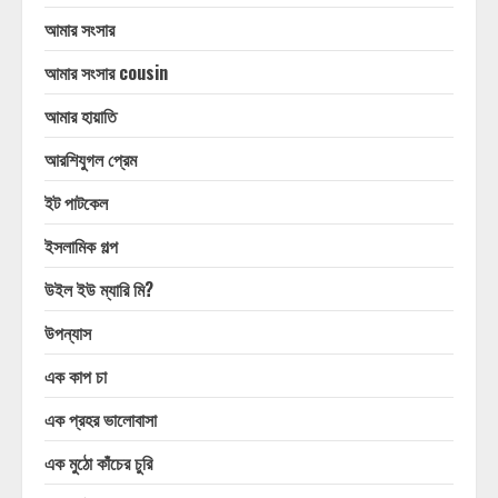
আমার সংসার
আমার সংসার cousin
আমার হায়াতি
আরশিযুগল প্রেম
ইট পাটকেল
ইসলামিক গল্প
উইল ইউ ম্যারি মি?
উপন্যাস
এক কাপ চা
এক প্রহর ভালোবাসা
এক মুঠো কাঁচের চুরি