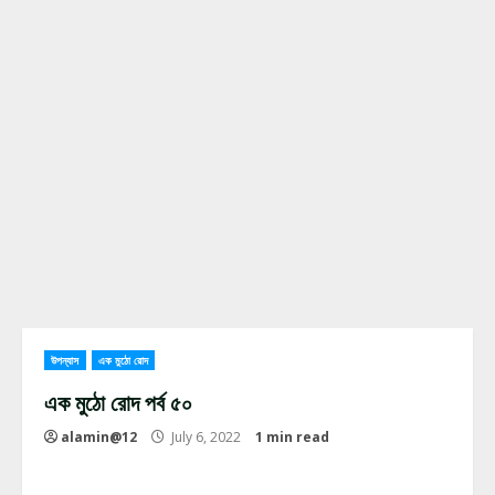
উপন্যাস
এক মুঠো রোদ
এক মুঠো রোদ পর্ব ৫০
alamin@12
July 6, 2022
1 min read