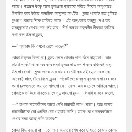
আছে। বাতাসে উড়ে আসা চুলগুলো বামহাতে সরিয়ে দিতেই অন্ধকারে
চিকচিক করে উঠছে অনামিকা আঙ্গুলের আংটিটা। মৃন্ময় পকেটে হাত ঢুকিয়ে
চুপচাপ রোজার দিকে তাকিয়ে আছে। এই অন্ধকারে যতটুকু দেখা যায়
ততটুকুতেই দেখার শেষ নেই তার। দীর্ঘ সময়ের বাক্যহীন নীরবতা কাটিয়ে
কথা বলে উঠলো মৃন্ময়,
—” ম্যাডাম কি এখনো রেগে আছেন?”
রোজা উত্তর দিলো না। মৃন্ময় হেসে রোজার পাশ ঘেঁষে দাঁড়ালো। ডান
হাতটা পকেট থেকে বের করে লম্বা চুলগুলো একপাশ করে রাখতেই নড়ে
উঠলো রোজা। মৃন্ময় থেকে সরে যাওয়ার চেষ্টা করতেই হেসে রোজাকে
আরেকটু কাছে টেনে নিলো মৃন্ময়। পকেট থেকে বকুল ফুলের মালা বের করে
লম্বা চুলগুলোতে জড়াতে লাগলো সে। রোজা অবাক চোখে তাকিয়ে আছে।
রোজাকে তাকিয়ে থাকতে দেখে মৃদু হাসলো মৃন্ময়। ফিসফিস করে বললো,
—” রাগলে মায়াবতীদের আরো বেশি মায়াবতী লাগে রোজা। আর আমার
মায়াবতীটাকে তো এমনিই চোখে হারাই আমি। তাকে রেখে অন্যকাউকে
দেখার সময় আছে নাকি আমার?”
রোজা কিছু বললো না। চুলে মালা জড়ানো শেষ করে দু’হাতে রোজার কোমর