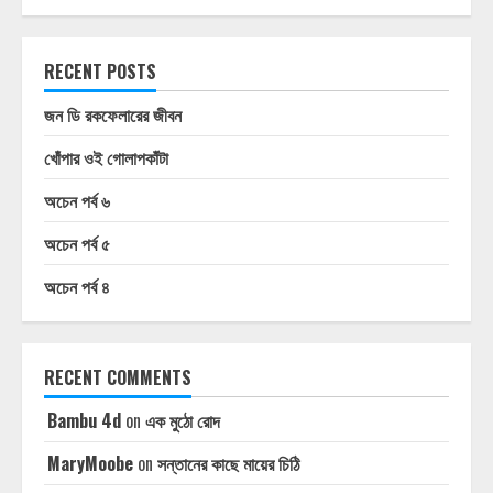
RECENT POSTS
জন ডি রকফেলারের জীবন
খোঁপার ওই গোলাপকাঁটা
অচেন পর্ব ৬
অচেন পর্ব ৫
অচেন পর্ব ৪
RECENT COMMENTS
Bambu 4d
on
এক মুঠো রোদ
MaryMoobe
on
সন্তানের কাছে মায়ের চিঠি