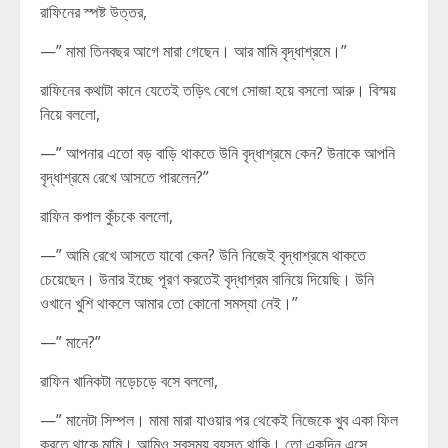
রাফিনের স্পষ্ট উত্তর,
—” মামা তিনবছর আগে মারা গেছেন। আর মামি বৃদ্ধাশ্রমে।”
রাফিনের কথাটা কানে যেতেই তড়িৎ বেগে সোজা হয়ে বসলো আরু। বিস্ময়
নিয়ে বললো,
—” আপনার এতো বড় বাড়ি থাকতে উনি বৃদ্ধাশ্রমে কেন? উনাকে আপনি
বৃদ্ধাশ্রমে রেখে আসতে পারলেন?”
রাফিন কপাল কুঁচকে বললো,
—” আমি রেখে আসতে যাবো কেন? উনি নিজেই বৃদ্ধাশ্রমে থাকতে
চেয়েছেন। উনার ইচ্ছে পূরণ করতেই বৃদ্ধাশ্রম বানিয়ে দিয়েছি। উনি
ওখানে খুশি থাকলে আমার তো কোনো সমস্যা নেই।”
—” মানে?”
রাফিন খানিকটা নড়েচড়ে বসে বললো,
—” মানেটা সিম্পল। মামা মারা যাওয়ার পর থেকেই নিজেকে খুব একা ফিল
করতে থাকে মামি। আমিও সবসময় ব্যস্ত থাকি। তো একদিন এসে