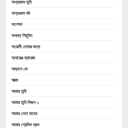
অন্যরকম তুমি
অন্যরকম বউ
অপেক্ষা
অবাধ্য পিছুটান
অরোনী তোমার জন্য
অ্যারেঞ্জ ম্যারেজ
আড়ালে কে
আত্মা
আমার তুমি
আমার তুমি সিজন ২
আমার নেতা সাহেব
আমার প্রেমিক ধ্রুব