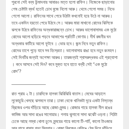
পুরনো সেই বন্য উন্মাদনায় আবারও মত্ত হলো রাফিন। নিজেকে ছাড়ানোর
শেষ চেষ্টাটা ব্যর্থ হতেই চোখ বুজে নিলো আরু। থেমে গেলো সময়। নিভে
গেলো আলো। রাফিনের সাথে পেরে উঠাটা কখনোই হয়ে উঠে না আরুর।
তবে একদিন হয়তো পেরে উঠবে সে। আরুর মায়া মাখানো রোদের ঝিলিকে
ঝলকে উঠবে রাফিনের অন্ধকারাচ্ছন্ন চোখ। আরুর ভালোবাসাময় এক মুঠো
রোদের আলো ছড়িয়ে পড়বে আকাশের প্রতিটি কোণায়। দীর্ঘ রজনীর ঘন
অন্ধকার কাটিয়ে আলো ফুটবে । ভোর হবে। জন্ম নিবে নতুন রাফিন।
রোদের তাপে পুড়ে যাবে সব হিংস্রতা। ভালোবাসায় রাঙা হবে নতুন রংমহল।
সেই দিনটির জন্যই অপেক্ষা আরুর। তারজন্যই শ্বাসরুদ্ধকর এই প্রত্যাশা
। কবে আসবে সেই দিন? কবে মুক্ত হবে হাতে বন্ধী সেই “এক মুঠো
রোদ”?
_________________
রাত প্রায় ২ টা। চারদিকে হালকা ঝিরিঝিরি বাতাস। মেঘের আড়ালে
লুকোচুরি খেলছে ঝলমলে তারা। ঢাকা থেকে খানিকটা দূরে একটা নিস্তব্ধ
ব্রিজের ওপর দাঁড়িয়ে আছে রোজা-মৃন্ময়। রোজার গায়ে হালকা নীল রঙের
কামিজ আর সাদা রঙের সালোয়ার। গলায় ঝুলানো সাদা ঝর্ঝেট ওড়না। পিঠটা
ঢেকে আছে লম্বা খোলা চুলে৷ মৃন্ময়ের গায়ে কালো টি-শার্ট, কালো টাওজার
আর পায়ে বাসায় পড়া স্লিপার। রোজা ব্রিজের রেলিঙে ঠেস দিয়ে দাঁড়িয়ে