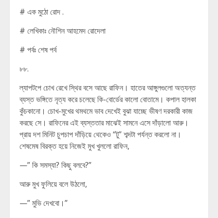
# এক মুঠো রোদ .
# লেখিকাঃ নৌশিন আহমেদ রোদেলা
# পর্বঃ শেষ পর্ব
৮৮.
ল্যাপটপে চোখ রেখে স্থির বসে আছে রাফিন। হাতের আঙ্গুলগুলো অত্যন্ত
ব্যস্ত ভঙ্গিতে নৃত্য করে চলেছে কি-বোর্ডের কালো বোতামে। কপাল হালকা
কুঁচকানো। চোখ-মুখের থমথমে ভাব দেখেই বুঝা যাচ্ছে ভীষণ দরকারী কাজ
করছে সে। রাফিনের এই ব্যস্ততার মাঝেই সামনে এসে দাঁড়ালো আরু।
প্রায় দশ মিনিট চুপচাপ দাঁড়িয়ে থেকেও “টু” শব্দটা পর্যন্ত করলো না।
শেষমেষ বিরক্ত হয়ে নিজেই মুখ খুললো রাফিন,
—” কি সমস্যা? কিছু বলবে?”
আরু মুখ ফুলিয়ে বলে উঠলো,
—” মুভি দেখবো।”