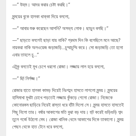
—” উহুম। আদর করার চেষ্টা করছি।”
মৃন্ময়ের বুকে হালকা ধাক্কা দিয়ে বললো,
—” আবার শুরু করেছেন আপনি? অসভ্য লোক। ছাড়ুন বলছি।”
—” ছাড়তে বললেই ছাড়া যায় নাকি? প্রথম দিন কি বলেছিলে মনে আছে?
নায়করা নাকি অলওয়েজ জড়াজড়ি…চুম্মাচুম্মি করে। সো জড়াজড়ি তো হলো
এবার তাহলে চু…”
এটুকু বলতেই মুখ চেপে ধরলো রোজা। লজ্জায় লাল হয়ে বললো,
—” ছি! নির্লজ্জ।”
রোজার হাতে হালকা কামড় দিয়েই নিঃশব্দে হাসতে লাগলো মৃন্ময়। মৃন্ময়ের
হাসিমাখা মুখটা চোখে পড়তেই লজ্জায় কুঁকড়ে গেলো রোজা। নিজেকে
কোনোরকম ছাড়িয়ে নিয়েই রাস্তা ধরে হাঁটা দিলো সে। মৃন্ময় হাসতে হাসতেই
পিছু নিলো তার। বর্ষার আকাশের মতি বুঝা বড় দায়। হুট করেই গুড়িগুড়ি শব্দ
তুলে গর্জে উঠলো মেঘ। রোজা খানিক থেমে আকাশের দিকে তাকালো। মৃন্ময়
পেছন থেকে হাত টেনে ধরে বললো,