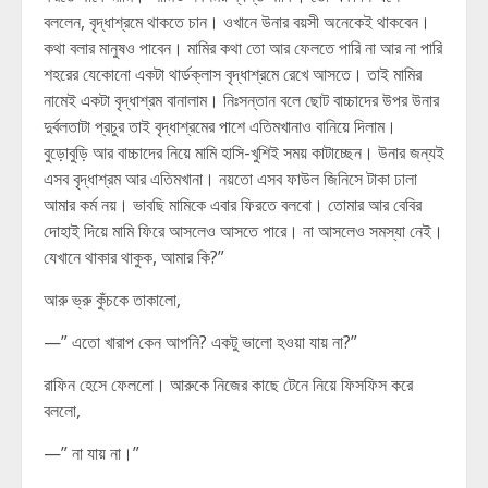
বললেন, বৃদ্ধাশ্রমে থাকতে চান। ওখানে উনার বয়সী অনেকেই থাকবেন।
কথা বলার মানুষও পাবেন। মামির কথা তো আর ফেলতে পারি না আর না পারি
শহরের যেকোনো একটা থার্ডক্লাস বৃদ্ধাশ্রমে রেখে আসতে। তাই মামির
নামেই একটা বৃদ্ধাশ্রম বানালাম। নিঃসন্তান বলে ছোট বাচ্চাদের উপর উনার
দুর্বলতাটা প্রচুর তাই বৃদ্ধাশ্রমের পাশে এতিমখানাও বানিয়ে দিলাম।
বুড়োবুড়ি আর বাচ্চাদের নিয়ে মামি হাসি-খুশিই সময় কাটাচ্ছেন। উনার জন্যই
এসব বৃদ্ধাশ্রম আর এতিমখানা। নয়তো এসব ফাউল জিনিসে টাকা ঢালা
আমার কর্ম নয়। ভাবছি মামিকে এবার ফিরতে বলবো। তোমার আর বেবির
দোহাই দিয়ে মামি ফিরে আসলেও আসতে পারে। না আসলেও সমস্যা নেই।
যেখানে থাকার থাকুক, আমার কি?”
আরু ভ্রু কুঁচকে তাকালো,
—” এতো খারাপ কেন আপনি? একটু ভালো হওয়া যায় না?”
রাফিন হেসে ফেললো। আরুকে নিজের কাছে টেনে নিয়ে ফিসফিস করে
বললো,
—” না যায় না।”