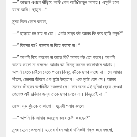
—” তাহলে এখানে দাঁড়িয়ে আছি কেন আমি?ছাড়ুন আমায়। এক্ষুনি চলে
যাবো আমি। ছাড়ুন….”
মৃন্ময় স্মিত হেসে বললো,
—” ছাড়তে মন চায় না তো। একটা মাত্র বউ আমার কি করে ছাড়ি বলুন?”
—” কিসের বউ? বললাম না বিয়ে করবো না।”
—” আপনি বিয়ে করবেন না তাতে কি? আমার বউ তো করবে। আপনি
আমায় ভালো না বাসলেও আমার বউ কিন্তু অনেক ভালোবাসে আমায়।
আপনি যেতে চাইলে যেতে পারেন কিন্তু বউকে ছাড়া যাচ্ছে না। সে আমার
শীতল, মেরুময় জীবনে এক মুঠো উত্তাপ। এক মুঠো রোদ সে। আমার
স্তব্ধ জীবনের অপরিসীম চঞ্চলতা সে। তার জন্য এই দুনিয়া ছেড়ে দেওয়া
গেলেও এই দুনিয়ার জন্য তাকে ছাড়া চলবে না। কিছুতেই না।”
রোজা ভ্রু কুঁচকে তাকালো। সন্দেহী গলায় বললো,
—” আপনি কি আমায় কনভেন্স করার চেষ্টা করছেন?”
মৃন্ময় হেসে ফেললো। হাতের বাঁধন আরো খানিকটা শক্ত করে বললো,