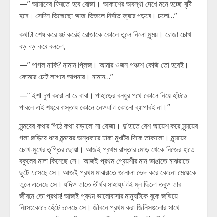
—” আমাদের ফিরতে হবে রোজা। আকাশের অবস্থা দেখে মনে হচ্ছে বৃষ্টি
হবে। সেদিন ভিজেছো আজ ভিজলে নির্ঘাত জ্বরে পড়বে। চলো…”
কথাটা শেষ করে হুট করেই রোজাকে কোলে তুলে নিলো মৃন্ময়। রোজা চোখ
বড় বড় করে বললো,
—” পাগল নাকি? নামান প্লিজ। আমার ওজন পঞ্চাশ কেজি তো হবেই।
কোমরে চোট লাগবে আপনার। নামান…”
—” ইশ! চুপ করো না রে বাবা। পাহাড়ের বন্ধুর পথে কোলে নিয়ে হাঁটতে
পারলে এই শহুরে রাস্তায় কোলে নেওয়াটা কোনো ব্যাপারই না।”
মৃন্ময়ের কথার পিঠে কথা বাড়ালো না রোজা। দু’হাতে বেশ আয়েশ করে মৃন্ময়ের
গলা জড়িয়ে ধরে মৃন্ময়ের অন্ধকারে ঢাকা মুখটির দিকে তাকালো। মৃন্ময়ের
চোখ-মুখের তৃপ্তির ছোয়া। আজই প্রথম রাস্তার মোড় থেকে নিজের হাতে
বকুলের মালা কিনেছে সে। আজই প্রথম প্রেয়শীর মান ভাঙাতে মাঝরাতে
ছুটে এসেছে সে। আজই প্রথম মাঝরাতে জানালা ভেদ করে কোনো মেয়েকে
তুলে এনেছে সে। যদিও তাতে তীর্থর সাহায্যটাই মূল ছিলো তবুও তার
জীবনে তো প্রথম! আজই প্রথম ভালোবাসার মানুষটিকে বুকে জড়িয়ে
নিঃসংকোচে হেঁটে চলেছে সে। জীবনে প্রথম করা জিনিসগুলোর সাথে