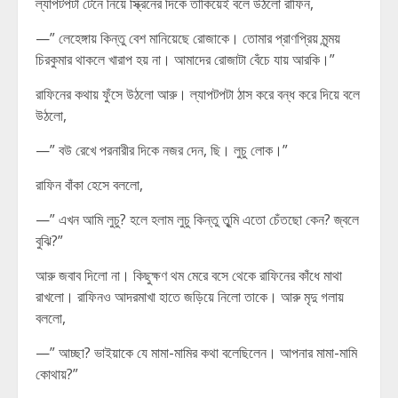
ল্যাপটপটা টেনে নিয়ে স্ক্রিনের দিকে তাকিয়েই বলে উঠলো রাফিন,
—” লেহেঙ্গায় কিন্তু বেশ মানিয়েছে রোজাকে। তোমার প্রাণপ্রিয় মৃন্ময়
চিরকুমার থাকলে খারাপ হয় না। আমাদের রোজাটা বেঁচে যায় আরকি।”
রাফিনের কথায় ফুঁসে উঠলো আরু। ল্যাপটপটা ঠাস করে বন্ধ করে দিয়ে বলে
উঠলো,
—” বউ রেখে পরনারীর দিকে নজর দেন, ছি। লুচু লোক।”
রাফিন বাঁকা হেসে বললো,
—” এখন আমি লুচু? হলে হলাম লুচু কিন্তু তুৃমি এতো চেঁতছো কেন? জ্বলে
বুঝি?”
আরু জবাব দিলো না। কিছুক্ষণ থম মেরে বসে থেকে রাফিনের কাঁধে মাথা
রাখলো। রাফিনও আদরমাখা হাতে জড়িয়ে নিলো তাকে। আরু মৃদু গলায়
বললো,
—” আচ্ছা? ভাইয়াকে যে মামা-মামির কথা বলেছিলেন। আপনার মামা-মামি
কোথায়?”