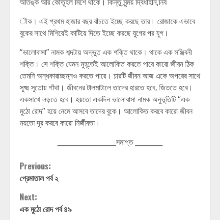
আতঙ্ক আর কৌতূহল মিশে থাকে। কিন্তু মৃন্ময় দ্বিধাহীন,নির্ব
ীক। এই প্রথম হাজার বছর বাঁচতে ইচ্ছে করছে তার। রোজাকে এভাবে
বুকের সাথে মিশিয়েই কাটিয়ে দিতে ইচ্ছে করছে যুগের পর যুগ।
“ভালোবাসা” নামক শব্দটায় অদ্ভুত এক শক্তি থাকে। থাকে এক সঞ্জিবনী
শক্তি। সে শক্তি যেমন মুহূর্তেই আলোকিত করতে পারে কারো জীবন ঠিক
তেমনি অন্ধকারাচ্ছন্নও করতে পারে। চারটি জীবন আজ একে অপরের সাথে
সূক্ষ্ম সুতোয় গাঁথা। জীবনের টালমাটালে তাদের হারতে হবে, জিততে হবে।
একসাথে লড়তে হবে। হয়তো একদিন ভালোবাসা নামক অনুভূতিটি “এক
মুঠো রোদ” হয়ে নেমে আসবে তাদের বুকে। আলোকিত করবে কারো জীবন
নয়তো দূর করবে কারো নির্জীবতা।
_________________সমাপ্ত ________
Continue
Previous:
প্রেমাতাল পর্ব ২
Reading
Next:
এক মুঠো রোদ পর্ব ৪৯