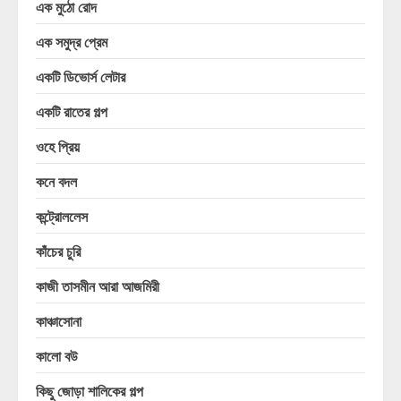
এক মুঠো রোদ
এক সমুদ্র প্রেম
একটি ডিভোর্স লেটার
একটি রাতের গল্প
ওহে প্রিয়
কনে বদল
কন্ট্রোললেস
কাঁচের চুরি
কাজী তাসমীন আরা আজমিরী
কাঞ্চাসোনা
কালো বউ
কিছু জোড়া শালিকের গল্প