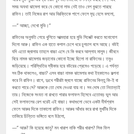
সময় অযথা ঝামেলা করে যে কোনো লাভ নেই তাও বেশ বুঝতে পারছে
রাফিন। তাই নিজের রাগ আর বিরক্তিকে পাশে ফেলে মৃদু হেসে বললো,
—” আচ্ছা, দেখো মুভি।”
রাফিনের অনুমতি পেয়ে খুশিতে আত্মহারা হয়ে মুভি সিলেক্ট করতে মনোযোগ
দিলো আরু। রাফিন এক হাতে কপাল চেপে ধরে চুপচাপ বসে আছে। বউই
যদি এতো জ্বালায় তাহলে বাচ্চা এসে যে কি করবে আল্লাহ মালুম। জীবনে
বিয়ে নামক ঝামেলায় জড়ানোর কোনো ইচ্ছে ছিলো না রাফিনের। তবুও
জড়িয়েছে। পরিস্থিতির স্বীকার হয়ে বউয়ের প্রেমেও পড়েছে। এ পর্যন্ত
সব ঠিক থাকলেও, বাচ্চা? এসব বাচ্চা নামক ঝামেলার কথা ইহকালেও কল্পনা
করে নি রাফিন। রাগে, দুঃখে শরীরটা জ্বলে যাচ্ছে রাফিনের কিন্তু কি-ই বা
করতে পারে সে? আরুকে তো দোষ দেওয়া যায় না। সব দোষ তো নিতান্তই
তার। নিজেকে সংযত না রাখতে পারার ফলাফল হিসেবে এতোবড় ভুল আর
সেই ফলাফলের রেশ ধরেই এই বাচ্চা। কথাগুলো ভেবে একটা দীর্ঘশ্বাস
ফেলে আরুর দিকে তাকালো রাফিন। আরুর আঁধার করে রাখা মুখটির দিকে
তাকিয়ে চিন্তিত ভঙ্গিতে বলে উঠলো,
—” আরু? কি হয়েছে জানু? মন খারাপ নাকি শরীর খারাপ? সিক ফিল