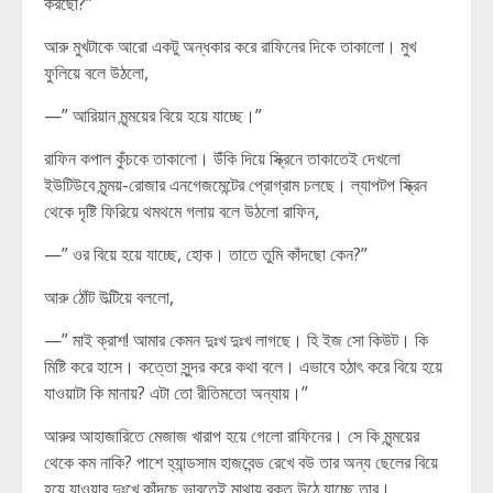
করছো?”
আরু মুখটাকে আরো একটু অন্ধকার করে রাফিনের দিকে তাকালো। মুখ
ফুলিয়ে বলে উঠলো,
—” আরিয়ান মৃন্ময়ের বিয়ে হয়ে যাচ্ছে।”
রাফিন কপাল কুঁচকে তাকালো। উঁকি দিয়ে স্ক্রিনে তাকাতেই দেখলো
ইউটিউবে মৃন্ময়-রোজার এনগেজমেন্টের প্রোগ্রাম চলছে। ল্যাপটপ স্ক্রিন
থেকে দৃষ্টি ফিরিয়ে থমথমে গলায় বলে উঠলো রাফিন,
—” ওর বিয়ে হয়ে যাচ্ছে, হোক। তাতে তুমি কাঁদছো কেন?”
আরু ঠোঁট উল্টিয়ে বললো,
—” মাই ক্রাশ! আমার কেমন দুঃখ দুঃখ লাগছে। হি ইজ সো কিউট। কি
মিষ্টি করে হাসে। কত্তো সুন্দর করে কথা বলে। এভাবে হঠাৎ করে বিয়ে হয়ে
যাওয়াটা কি মানায়? এটা তো রীতিমতো অন্যায়।”
আরুর আহাজারিতে মেজাজ খারাপ হয়ে গেলো রাফিনের। সে কি মৃন্ময়ের
থেকে কম নাকি? পাশে হ্যান্ডসাম হাজবেন্ড রেখে বউ তার অন্য ছেলের বিয়ে
হয়ে যাওয়ার দুঃখে কাঁদছে ভাবতেই মাথায় রক্ত উঠে যাচ্ছে তার।