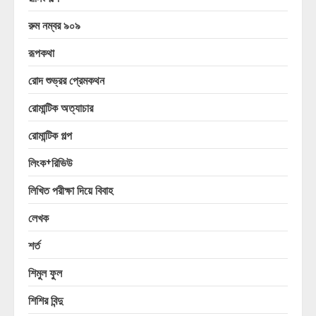
রুম নম্বর ৯০৯
রূপকথা
রোদ শুভ্রর প্রেমকথন
রোমান্টিক অত্যাচার
রোমান্টিক গল্প
লিংক+রিভিউ
লিখিত পরীক্ষা দিয়ে বিবাহ
লেখক
শর্ত
শিমুল ফুল
শিশির বিন্দু