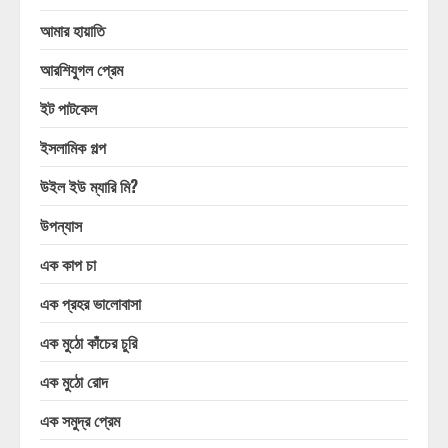
আমার হায়াতি
আরশিযুগল প্রেম
ইট পাটকেল
ইসলামিক গল্প
উইল ইউ ম্যারি মি?
উপন্যাস
এক কাপ চা
এক প্রহর ভালোবাসা
এক মুঠো কাঁচের চুরি
এক মুঠো রোদ
এক সমুদ্র প্রেম