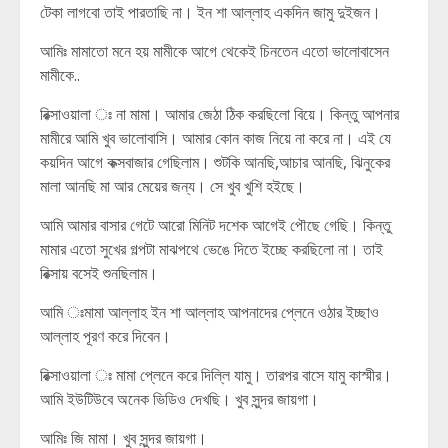
টেকা লাগবো তাই পারতাছি না। ইন শা আল্লাহ একদিন জামু দুইজন।
আমিঃ মামাতো মনে হয় মামীকে আগে থেকেই চিনতেন এতো ভালোবাসেন
মামীকে..
রিক্সাওয়ালা ঃ না মামা। আমার জেঠা ঠিক করছিলো বিয়ে। কিন্তু আপনার
মামীরে আমি খুব ভালোবাসি। আমার কোন কাজ নিয়ে না করে না। এই যে
কয়দিন আগে কক্সবাজার গেছিলাম। শুটকি আনছি,আচার আনছি, ঝিনুকের
মালা আনছি মা আর মেয়ের জন্য। সে খুব খুশি হইছে।
আমি আমার বাসার গেটে আরো মিনিট দশেক আগেই পৌছে গেছি। কিন্তু
মামার এতো সুখের গল্পটা মাঝপথে ভেঙে দিতে ইচ্ছে করছিলো না। তাই
রিক্সায় বসেই শুনছিলাম।
আমি ঃমামা আল্লাহ ইন শা আল্লাহ আপনাদের প্লেনে ওঠার ইচ্ছাও
আল্লাহ পূরণ করে দিবেন।
রিক্সাওয়ালা ঃ মামা প্লেনে করে দিল্লি যামু। তারপর বাসে যামু কাস্মীর।
আমি ইউটিউবে অনেক ভিডিও দেখছি। খুব সুন্দর জায়গা।
আমিঃ জি মামা। খুব সুন্দর জায়গা।