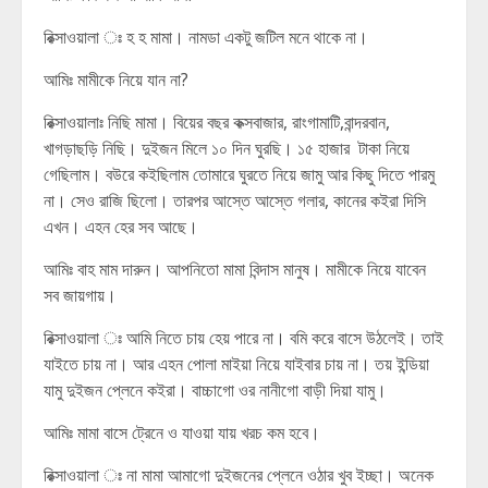
রিক্সাওয়ালা ঃ হ হ মামা। নামডা একটু জটিল মনে থাকে না।
আমিঃ মামীকে নিয়ে যান না?
রিক্সাওয়ালাঃ নিছি মামা। বিয়ের বছর কক্সবাজার, রাংগামাটি,বান্দরবান,
খাগড়াছড়ি নিছি। দুইজন মিলে ১০ দিন ঘুরছি। ১৫ হাজার টাকা নিয়ে
গেছিলাম। বউরে কইছিলাম তোমারে ঘুরতে নিয়ে জামু আর কিছু দিতে পারমু
না। সেও রাজি ছিলো। তারপর আস্তে আস্তে গলার, কানের কইরা দিসি
এখন। এহন হের সব আছে।
আমিঃ বাহ মাম দারুন। আপনিতো মামা বিন্দাস মানুষ। মামীকে নিয়ে যাবেন
সব জায়গায়।
রিক্সাওয়ালা ঃ আমি নিতে চায় হেয় পারে না। বমি করে বাসে উঠলেই। তাই
যাইতে চায় না। আর এহন পোলা মাইয়া নিয়ে যাইবার চায় না। তয় ইন্ডিয়া
যামু দুইজন প্লেনে কইরা। বাচ্চাগো ওর নানীগো বাড়ী দিয়া যামু।
আমিঃ মামা বাসে ট্রেনে ও যাওয়া যায় খরচ কম হবে।
রিক্সাওয়ালা ঃ না মামা আমাগো দুইজনের প্লেনে ওঠার খুব ইচ্ছা। অনেক