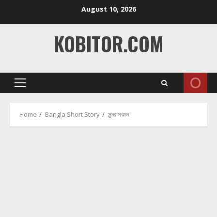
Skip
August 10, 2026
to
content
KOBITOR.COM
Primary
Menu
Home
Bangla Short Story
সুন্দর সকাল