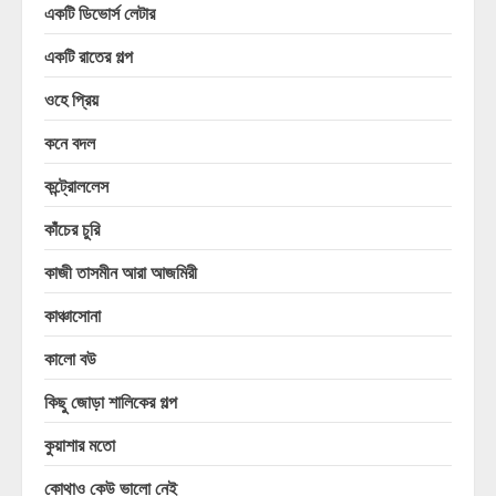
একটি ডিভোর্স লেটার
একটি রাতের গল্প
ওহে প্রিয়
কনে বদল
কন্ট্রোললেস
কাঁচের চুরি
কাজী তাসমীন আরা আজমিরী
কাঞ্চাসোনা
কালো বউ
কিছু জোড়া শালিকের গল্প
কুয়াশার মতো
কোথাও কেউ ভালো নেই