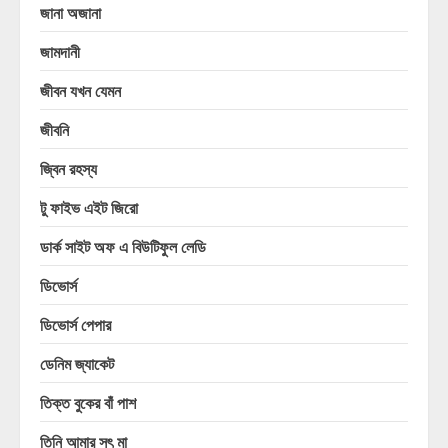
জানা অজানা
জামদানী
জীবন যখন যেমন
জীবনি
জ্বিন রহস্য
টু ফাইভ এইট জিরো
ডার্ক সাইট অফ এ বিউটিফুল লেডি
ডিভোর্স
ডিভোর্স পেপার
ডেনিম জ্যাকেট
তিক্ত বুকের বাঁ পাশ
তিনি আমার সৎ মা