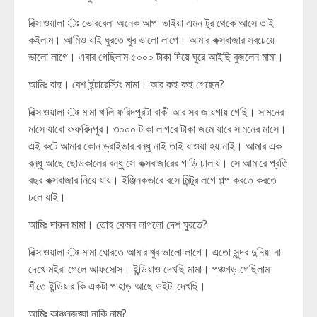
রিক্সাওয়ালা ঃ ভোরবেলা অনেক আপা ভাইয়া এমন টুর থেকে আসে তাই
কইলাম। আমিও যাই ঘুরতে খুব ভালো লাগে। আমার কক্সবাজার সবচেয়ে
ভালো লাগে। এবার গেছিলাম ৫০০০ টাকা দিয়ে ঘুরে আইছি বুজলেন মামা।
আমিঃ বাহ। বেশ ইন্টারেস্টিং মামা। আর কই কই গেছেন?
রিক্সাওয়ালা ঃ মামা খালি ফরিদপুরটা বাকী আর সব জায়গায় গেছি। সামনের
মাসে যাবো ফফরিদপুর। ৩০০০ টাকা লাগবে টাকা জমে যাবে সামনের মাসে।
এই রুটে আমার কোন ড্রাইভার বন্ধু নাই তাই যাওয়া হয় নাই। আমার এক
বন্ধু আছে ছোডকালের বন্ধু সে কক্সবাজারের গাড়ি চালায়। সে আমারে প্রতি
বছর কক্সবাজার নিয়ে যায়। ইঞ্জিনকভারে বসে মিন্টুর লগে গল্প করতে করতে
চলে যাই।
আমিঃ দারুন মামা। তোহ কেমন লাগলো দেশ ঘুরতে?
রিক্সাওয়ালা ঃ মামা ঘোরতে আমার খুব ভালো লাগে। এতো সুন্দর দুনিয়া না
দেখে মইরা গেলে আফসোস। ইন্ডিয়াও দেখছি মামা। পঞ্চগড় গেছিলাম
শীতে ইন্ডিয়ার কি একটা পাহাড় আছে ওইটা দেখছি।
আমিঃ কাঞ্চনজঙ্ঘা নাকি নাম?