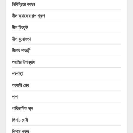
নিবিদ্রিতা কাহন
নীল ক্যাফের গল্প গ্রুপ
নীল চিরকুট
নীল বুনোলতা
নীলার শাশুড়ী
পদ্মমির উপন্যাস
পরগাছা
পরবাসী মেঘ
পাপ
পারিভাষিক শব্দ
পিশাচ দেবী
পিশাচ পুরুষ