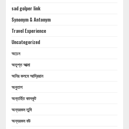
sad golper link
Synonym & Antonym
Travel Experience
Uncategorized
অচেন
অতৃপ্ত আত্মা
অনির কলমে আদ্রিয়ান
অনুতাপ
অন্তর্হিত কালকূট
অন্যরকম তুমি
অন্যরকম বউ