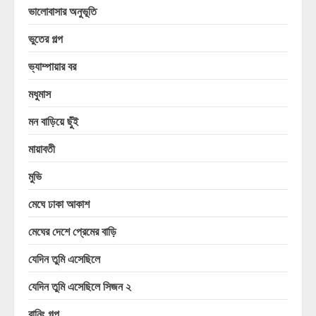
ভালোবাসার অনুভূতি
ভুতের গল্প
ভ্যাম্পায়ার বর
মধুমাস
মন বাড়িয়ে ছুঁই
মায়াবতী
মুভি
মেঘে ঢাকা আকাশ
মেঘের দেশে প্রেমের বাড়ি
যেদিন তুমি এসেছিলে
যেদিন তুমি এসেছিলে সিজন ২
রানিং গল্প