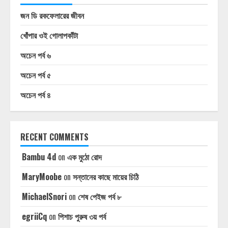
জন ডি রকফেলারের জীবন
খোঁপার ওই গোলাপকাঁটা
অচেন পর্ব ৬
অচেন পর্ব ৫
অচেন পর্ব ৪
RECENT COMMENTS
Bambu 4d
on
এক মুঠো রোদ
MaryMoobe
on
সন্তানের কাছে মায়ের চিঠি
MichaelSnori
on
শেষ পেইজ পর্ব ৮
egriiCq
on
পিশাচ পুরুষ ৩য় পর্ব