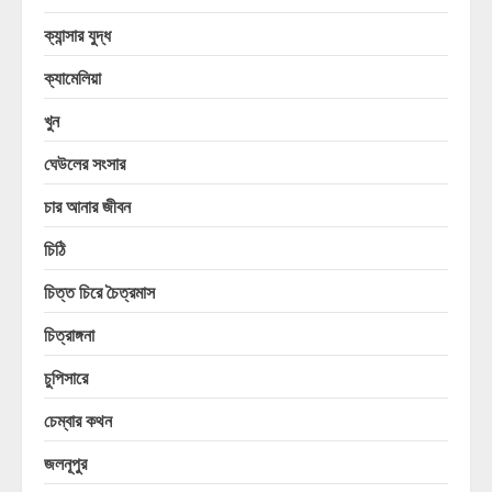
ক্যান্সার যুদ্ধ
ক্যামেলিয়া
খুন
ঘেউলের সংসার
চার আনার জীবন
চিঠি
চিত্ত চিরে চৈত্রমাস
চিত্রাঙ্গনা
চুপিসারে
চেম্বার কথন
জলনূপুর