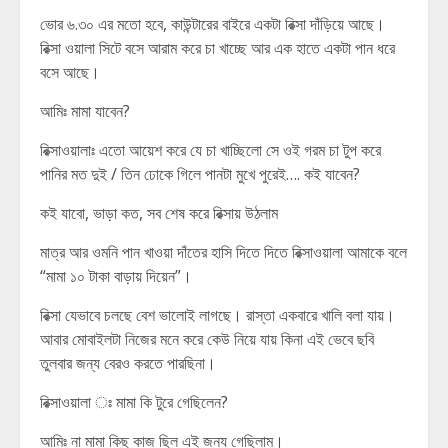
ভোর ৬.৩০ এর মতো হবে, কাউন্টারের বাইরে একটা রিক্সা দাঁড়িয়ে আছে।
রিক্সা ওয়ালা সিটে বসে আরাম করে চা খাচ্ছে আর এক হাতে একটা পান ধরে
বসে আছে।
আমিঃ মামা যাবেন?
রিক্সাওয়ালাঃ এতো আয়েশ করে যে চা খাচ্ছিলো সে ওই গরম চা টুপ করে
পানির মত দুই / তিন ঢোকে গিলে পানটা মুখে পুরেই…. কই যাবেন?
কই যাবো, ভাড়া কত, সব শেষ করে রিক্সায় উঠলাম
মাত্র আর ওমনি পান খাওয়া দাঁতের হাসি দিতে দিতে রিক্সাওয়ালা আমাকে বলে
“মামা ১০ টাকা বাড়ায় দিয়েন”।
রিক্সা যেভাবে চলছে বেশ ভালোই লাগছে। রাস্তা একবারে খালি বলা যায়।
আবার মোবাইলটা নিজের মনে করে কেউ নিয়ে যায় কিনা এই ভেবে ছবি
তুলবার জন্য বেরও করতে পারছিনা।
রিক্সাওয়ালা ঃ মামা কি টুরে গেছিলেন?
আমিঃ না মামা কিছু কাজ ছিল এই জন্য গেছিলাম।