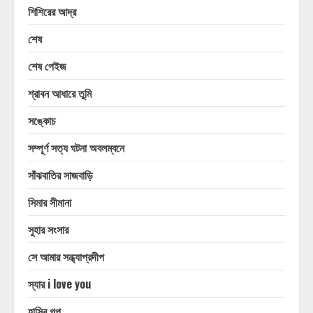
শিশিরের আদ্র
শেষ
শেষ পেইজ
শ্রাবন আধারে তুমি
সঙ্কোচ
সম্পূর্ণ সত্য ঘটনা অবলম্বনে
সাঁঝবাতির সাজবাড়ি
সিমার সীমানা
সুহার সংসার
সে আমার সন্ধ্যাপ্রদীপ
স্যার i love you
হাসির গল্প