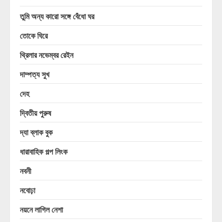
তুমি অন্য কারো সঙ্গে বেঁধো ঘর
তোকে ঘিরে
থ্রিলার নভেম্বর রেইন
দাম্পত্য সুখ
দেহ
দ্বিতীয় পুরুষ
দ্যা ব্লাক বুক
ধারাবাহিক গল্প লিংক
নবনী
নবোঢ়া
নয়নে লাগিল নেশা