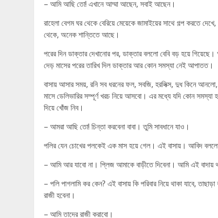
– আমি আছি তো! এখানে আম্মা আছেন, সবাই আছেন।
রাহেলা বেগম ঘর থেকে বেরিয়ে মেয়েকে জামাইয়ের সাথে গল্প করতে দেখ
থেকে, অনেক শান্তিতে আছে।
পরের দিন ডাক্তার দেখানোর পর, ডাক্তার বললো বেবি বড় হয়ে গিয়েছে। আ
দেড় মাসের পরের তারিখ দিল ডাক্তার আর কোন সমস্যা নেই আপাতত।
বাসায় আসার সময়, রনি সব ধরনের ফল, সবজি, হরলিক্স, দুধ কিনে আনলো,
মাসে ডেলিভারির সম্পূর্ণ খরচ নিয়ে আসবো। এর মধ্যে যদি কোন সমস্য
দিয়ে খোঁজ নিব।
– আমরা আছি তো! চিন্তা করবেনা বাবা। তুমি সাবধানে যাও।
পলির যেন চোখের পলকেই এক মাস হয়ে গেল। এই বাসায়। আবিদ বললো আ
– আমি আর যাবো না। প্লিজ আমাকে বাড়ীতে দিবেনা। আমি এই বাদায় 
– পলি পাগলামি কর কেন? এই বাসায় কি পরিবার নিয়ে থাকা যাবে, তাছাড়া
রাজী হবেনা।
– আমি তাদের রাজী করাবো।