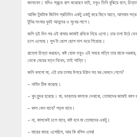
জানাবেন। যদিও প্রচন্ড রাগ করেছেন ভাই, তবুও তিনি বুঝিয়ে বলে, চিন্ত
আবিদ টুকটাক জিনিস প্রতিদিন একটু একটু করে কিনে আনে, আসবাব পত্র ক
টুনির সংসার খুবই আনন্দের ও সুখের লাগে।
জলি দুই দিন পর এই বাসায় জামাই রনিকে নিয়ে এলো। চার তলা উঠে যেন পু
চলে এসেছে। মুখ টা ছোপ ছোপ দাগ ভরে গিয়েছে।
রাহেলা চিন্তা করছেন, কষ্ট হোক তবুও এই সময়ে সত্যি তার মাকে দরকার,
থেকে মেয়ের যত্ন নিবেন, তাই শান্তি।
জলি বললো মা, এই চার তলার উপরে উঠান সহ ঘর কেমনে পেলে?
– নাহিদ ঠিক করেছে।
– খুব সুন্দর হয়েছে। মা, ডাক্তার কালকে দেখাবো, তোমাদের জামাই কাল 
– কাল কেন যাবে? পড়শু যাবে।
– না, কালকেই চলে যাবে, কষ্ট হবে মা তোমাদের একটু।
– মায়ের কাছে এসেছিস, আর কি বলিস এসব!