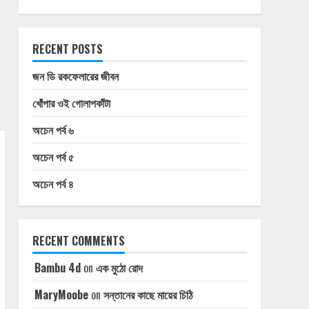
RECENT POSTS
জন ডি রকফেলারের জীবন
খোঁপার ওই গোলাপকাঁটা
অচেন পর্ব ৬
অচেন পর্ব ৫
অচেন পর্ব ৪
RECENT COMMENTS
Bambu 4d
on
এক মুঠো রোদ
MaryMoobe
on
সন্তানের কাছে মায়ের চিঠি