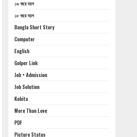
১৬ বছর বয়স
১৮ বছর বয়স
Bangla Short Story
Computer
English
Golper Link
Job + Admission
Job Solution
Kobita
More Than Love
PDF
Picture Status