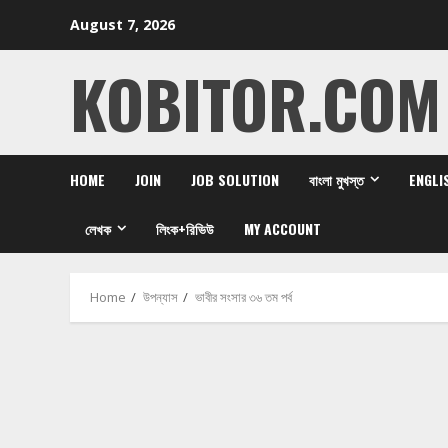
Skip
August 7, 2026
to
content
KOBITOR.COM
HOME
JOIN
JOB SOLUTION
বাংলা মুখস্ত
ENGLI
লেখক
লিংক+রিভিউ
MY ACCOUNT
Home
উপন্যাস
ভাবীর সংসার ৩৬ তম পর্ব