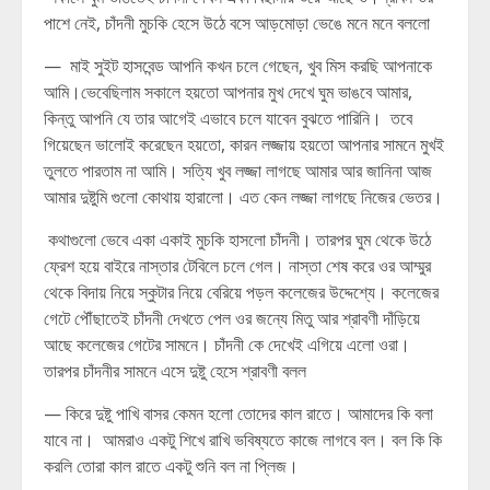
পাশে নেই, চাঁদনী মুচকি হেসে উঠে বসে আড়মোড়া ভেঙে মনে মনে বললো
— মাই সুইট হাসবেন্ড আপনি কখন চলে গেছেন, খুব মিস করছি আপনাকে
আমি।ভেবেছিলাম সকালে হয়তো আপনার মুখ দেখে ঘুম ভাঙবে আমার,
কিন্তু আপনি যে তার আগেই এভাবে চলে যাবেন বুঝতে পারিনি। তবে
গিয়েছেন ভালোই করেছেন হয়তো, কারন লজ্জায় হয়তো আপনার সামনে মুখই
তুলতে পারতাম না আমি। সত্যি খুব লজ্জা লাগছে আমার আর জানিনা আজ
আমার দুষ্টুমি গুলো কোথায় হারালো। এত কেন লজ্জা লাগছে নিজের ভেতর।
কথাগুলো ভেবে একা একাই মুচকি হাসলো চাঁদনী। তারপর ঘুম থেকে উঠে
ফ্রেশ হয়ে বাইরে নাস্তার টেবিলে চলে গেল। নাস্তা শেষ করে ওর আম্মুর
থেকে বিদায় নিয়ে স্কুটার নিয়ে বেরিয়ে পড়ল কলেজের উদ্দেশ্যে। কলেজের
গেটে পৌঁছাতেই চাঁদনী দেখতে পেল ওর জন্যে মিতু আর শ্রাবণী দাঁড়িয়ে
আছে কলেজের গেটের সামনে। চাঁদনী কে দেখেই এগিয়ে এলো ওরা।
তারপর চাঁদনীর সামনে এসে দুষ্টু হেসে শ্রাবণী বলল
— কিরে দুষ্টু পাখি বাসর কেমন হলো তোদের কাল রাতে। আমাদের কি বলা
যাবে না। আমরাও একটু শিখে রাখি ভবিষ্যতে কাজে লাগবে বল। বল কি কি
করলি তোরা কাল রাতে একটু শুনি বল না প্লিজ।