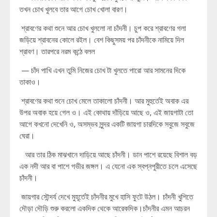
তখন চোখ খুলবে তার আগে চোখ খোলা বারণ।
শ্রাবণের কথা শুনে আর চোখ খুললো না চাঁদনী। চুপ করে শ্রাবণের গলা
জড়িয়ে শ্রাবনের কোলে রইল। বেশ কিছুসময় পর চাঁদনীকে নামিয়ে দিল
শ্রাবণ। তারপরে নরম কন্ঠে বলল
— চাঁদ পাখি এখন তুমি নিজের চোখ টা খুলতে পারো আর সামনের দিকে
তাকাও।
শ্রাবণের কথা শুনে চোখ মেলে তাকালো চাঁদনী। আর মুহুর্তেই অবাক এর
উপর অবাক হয়ে গেল ও। এই কোথায় দাঁড়িয়ে আছে ও, এই জায়গাটা তো
আগে কখনো দেখেনি ও, অসম্ভব সুন্দর একটি জায়গা চারদিকে সবুজে সবুজে
ঘেরা।
আর তার ঠিক মাঝখানে দাড়িয়ে আছে চাঁদনী। ডান পাশে রয়েছে বিশাল বড়
এক নদী আর বা পাশে গভীর জঙ্গল। এ যেনো এক স্বপ্নপুরীতে চলে এসেছে
চাঁদনী।
জায়গার সৌন্দর্য দেখে মুহূর্তেই চাঁদনীর মুখে হাসি ফুটে উঠল। চাঁদনী খুশিতে
দৌড়া দৌড়ি শুরু করলো একদিক থেকে আরেকদিক।চাঁদনীর এমন আচরন