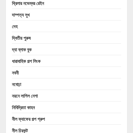
থ্রিলার নভেম্বর রেইন
দাম্পত্য সুখ
দেহ
দ্বিতীয় পুরুষ
দ্যা ব্লাক বুক
ধারাবাহিক গল্প লিংক
নবনী
নবোঢ়া
নয়নে লাগিল নেশা
নিবিদ্রিতা কাহন
নীল ক্যাফের গল্প গ্রুপ
নীল চিরকুট