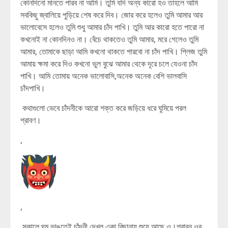
কোনদিনো মানতে পারব না আমি। তুমি যদি অন্য কারো হও তাহলে আমি
সবকিছু জ্বালিয়ে পুড়িয়ে শেষ করে দিব। জোর করে হলেও তুমি আমার আর
ভালোবেসে হলেও তুমি শুধু আমার চাঁদ পাখি। তুমি আর কারো হতে পারো না
কখনোই না কোনদিনও না। বেঁচে থাকতেও তুমি আমার, মরে গেলেও তুমি
আমার, তোমাকে ছাড়া আমি কখনো থাকতে পারবো না চাঁদ পাখি। প্লিজ তুমি
আমায় ক্ষমা করে দিও কখনো ভুল বুঝে আমার থেকে দূরে চলে যেওনা চাঁদ
পাখি। আমি তোমায় অনেক ভালোবাসি,অনেক অনেক বেশি ভালবাসি
চাঁদপাখি।
কথাগুলো ভেবে চাঁদনীকে আরো শক্ত করে জড়িয়ে ধরে ঘুমিয়ে পরল
শ্রাবণ।
,
,
সকালে ঘুম ভাঙতেই চাঁদনী দেখল একা বিছানায় শুয়ে আছে ও।শ্রাবন ওর