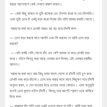
করছে আশেপাশে কেউ দেখলে খারাপ ভাববে।
— কেউ কিছু ভাববে না তুমি খামোখা এত টেনশন করো না তো চাঁদপাখি।
এখন তুমি চোখ টা একটু বন্ধ করো প্লিজ চাঁদ পাখি আমার কথাটা শোনো।
শ্রাবণের কথা শুনে চোখটা আরও বড় বড় করে চাঁদনী বলল
— চোখ বন্ধ করবো মানে আপনি এখন কি করবেন যে আমি চোখ বন্ধ
করবো?
— যেটা বলছি সেটা শোনো চাঁদ এত বেশি বকবক না করে চোখটা বন্ধ
করো। নইলে কিন্তু খবর আছে তোমার বলে দিলাম, এটা তোমার স্বামীর
আদেশ।
শ্রাবণের কথা শুনে আর কিছু বলার সাহস পেলো না চাঁদনী তাই চুপ করে
চোখটা বন্ধ করে রইলো। চোখ বন্ধ করার সাথে সাথে কিছুক্ষণ পরে চাঁদনী
অনুভব করল, ও যেন হাওয়ায় উড়ে চলেছে অন্য কোথাও। এমন অনুভূতি
হতেই চোখ খুলতে চাইল চাঁদনী। কিন্তু তার আগেই শ্রাবণ ওকে থামিয়ে
দিয়ে বলল
— খবরদার চাঁদ পাখি এখন একটু ওচোখ খুলবে না তুমি। আমি যখন বলব