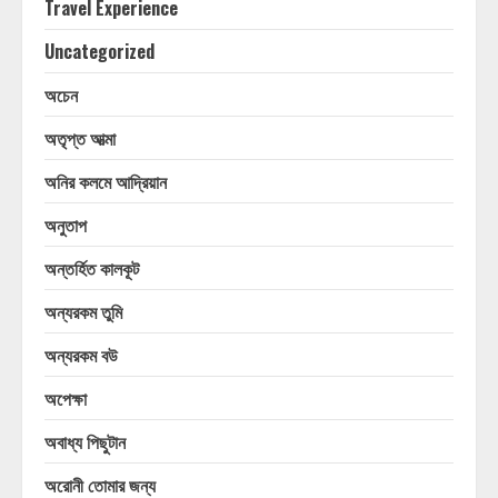
Travel Experience
Uncategorized
অচেন
অতৃপ্ত আত্মা
অনির কলমে আদ্রিয়ান
অনুতাপ
অন্তর্হিত কালকূট
অন্যরকম তুমি
অন্যরকম বউ
অপেক্ষা
অবাধ্য পিছুটান
অরোনী তোমার জন্য