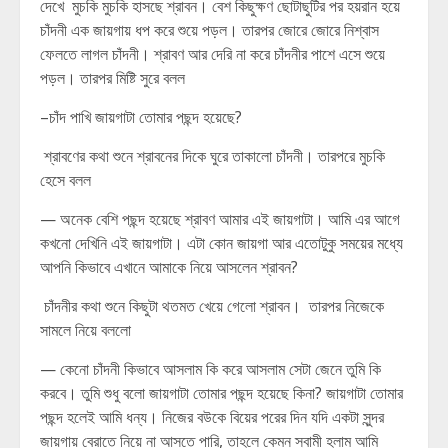
দেখে মুচকি মুচকি হাসছে শ্রাবন। বেশ কিছুক্ষণ ছোটাছুটির পর হয়রান হয়ে
চাঁদনী এক জায়গায় ধপ করে শুয়ে পড়ল। তারপর জোরে জোরে নিশ্বাস
ফেলতে লাগল চাঁদনী। শ্রাবণ আর দেরি না করে চাঁদনীর পাশে এসে শুয়ে
পড়ল। তারপর মিষ্টি সুরে বলল
–চাঁদ পাখি জায়গাটা তোমার পছন্দ হয়েছে?
শ্রাবণের কথা শুনে শ্রাবনের দিকে ঘুরে তাকালো চাঁদনী। তারপরে মুচকি
হেসে বলল
— অনেক বেশি পছন্দ হয়েছে শ্রাবণ আমার এই জায়গাটা। আমি এর আগে
কখনো দেখিনি এই জায়গাটা। এটা কোন জায়গা আর এতোটুকু সময়ের মধ্যে
আপনি কিভাবে এখানে আমাকে নিয়ে আসলেন শ্রাবন?
চাঁদনীর কথা শুনে কিছুটা থতমত খেয়ে গেলো শ্রাবন। তারপর নিজেকে
সামলে নিয়ে বললো
— কেনো চাঁদনী কিভাবে আসলাম কি করে আসলাম সেটা জেনে তুমি কি
করবে। তুমি শুধু বলো জায়গাটা তোমার পছন্দ হয়েছে কিনা? জায়গাটা তোমার
পছন্দ হলেই আমি ধন্য। নিজের বউকে বিয়ের পরের দিন যদি একটা সুন্দর
জায়গায় বেরাতে নিয়ে না আসতে পারি, তাহলে কেমন স্বামী হলাম আমি