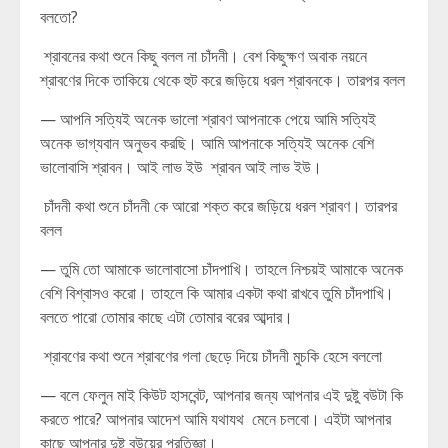
বলতো?
শ্রাবনের কথা শুনে কিছু বলল না চাঁদনী। বেশ কিছুক্ষণ অবাক নয়নে
শ্রাবণের দিকে তাকিয়ে থেকে হুট করে জড়িয়ে ধরল শ্রাবনকে। তারপর বলল
— আপনি সত্যিই অনেক ভালো শ্রাবণ আপনাকে পেয়ে আমি সত্যিই
অনেক ভাগ্যবান অনুভব করছি। আমি আপনাকে সত্যিই অনেক বেশি
ভালোবাসি শ্রাবন। আই লাভ ইউ শ্রাবন আই লাভ ইউ।
চাঁদনী কথা শুনে চাঁদনী কে আরো শক্ত করে জড়িয়ে ধরল শ্রাবণ। তারপর
বলল
— তুমি তো আমাকে ভালোবাসো চাঁদপাখি। তাহলে নিশ্চয়ই আমাকে অনেক
বেশি বিশ্বাসও করো। তাহলে কি আমার একটা কথা রাখবে তুমি চাঁদপাখি।
বলতে পারো তোমার কাছে এটা তোমার বরের আব্দার।
শ্রাবণের কথা শুনে শ্রাবণের গলা ছেড়ে দিয়ে চাঁদনী মুচকি হেসে বললো
— বলে ফেলুন মাই কিউট হাসবেন্ট, আপনার জন্য আপনার এই দুষ্টু বউটা কি
করতে পারে? আপনার আদেশ আমি যথাযথ মেনে চলবো। এইটা আপনার
কাছে আপনার দুষ্টু বউয়ের প্রতিজ্ঞা।