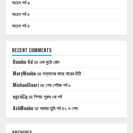
অচেন পর্ব ৬
অচেন পর্ব ৫
অচেন পর্ব ৪
RECENT COMMENTS
Bambu 4d
on
এক মুঠো রোদ
MaryMoobe
on
সন্তানের কাছে মায়ের চিঠি
MichaelSnori
on
শেষ পেইজ পর্ব ৮
egriiCq
on
পিশাচ পুরুষ ৩য় পর্ব
AshMoobe
on
আমার তুমি পর্ব ৪২ ও শেষ
ARCHIVES