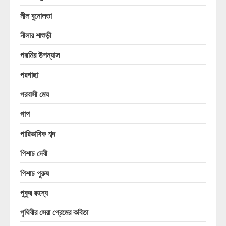
নীল বুনোলতা
নীলার শাশুড়ী
পদ্মমির উপন্যাস
পরগাছা
পরবাসী মেঘ
পাপ
পারিভাষিক শব্দ
পিশাচ দেবী
পিশাচ পুরুষ
পুকুর রহস্য
পৃথিবীর সেরা প্রেমের কবিতা