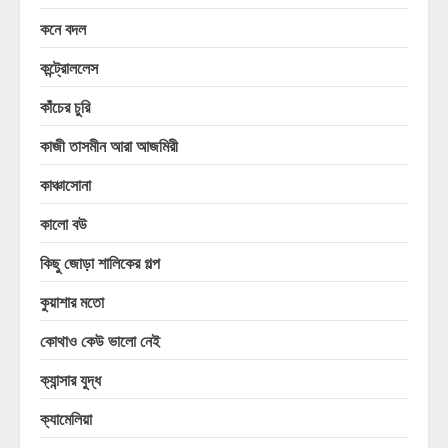
কনে বদল
কন্ট্রোললেস
কাঁচের চুরি
কাজী তাসমীন আরা আজমিরী
কাঞ্চাসোনা
কালো বউ
কিছু জোড়া শালিকের গল্প
কুয়াশার মতো
কোথাও কেউ ভালো নেই
ক্যান্সার যুদ্ধ
ক্যামেলিয়া