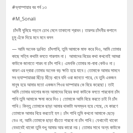
#ভ্যাম্পায়ার বর পর্ব ১৩
#M_Sonali
চাঁদনী ঘুমিয়ে পড়লে চোখ মেলে তাকালো শ্রাবন। তারপর চাঁদনীর কপালে
চুমু এঁকে দিয়ে মনে মনে বলল
— আমি অনেক দুঃখিত চাঁদপাখি, তুমি আমাকে মাফ করে দিও, আমি তোমার
কাছে সত্যি কথাটা বলতে পারলাম না। আমাদের বিয়ের কথা কখনোই আমরা
কাউকে জানাতে পারব না চাঁদ পাখি। এমনকি তোমার মা-বাবা কেউও না।
কারণ এর দ্বারা তোমার অনেক বড় ক্ষতি হয়ে যাবে। তোমাকে আমার সামনে
সব ভ্যাম্পায়াররা ছিঁড়ে ছিঁড়ে খাবে যদি ওরা জানতে পারে, যে তুমি একজন
মানুষ হয়ে আমার মতো একজন পিওর ভাম্পায়ার কে বিয়ে করেছো। তাই
আমি তোমার ভালোর জন্য আমাদের বিয়ের কথা কাউকে বলতে পারবোনা চাঁদ
পাখি তুমি আমাকে ক্ষমা করে দিও। তোমাকে আমি বিয়ে করতে চাই নি চাঁদ
পাখি। কিন্তু তোমাকে ছাড়া আমার থাকাটা অসম্ভব হয়ে গেছে, যে কারণে
তোমাকে আমার বিয়ে করতেই হল। চাঁদ পাখি তুমি কখনো আমাকে ছেড়ে
যেও না, আমি তোমাকে ছাড়া বাঁচতে পারবো না চাঁদ পাখি। যেখানেই থাকো
যেভাবেই থাকো তুমি শুধু আমার আর কারো নয়। তোমার সাথে অন্য কাউকে