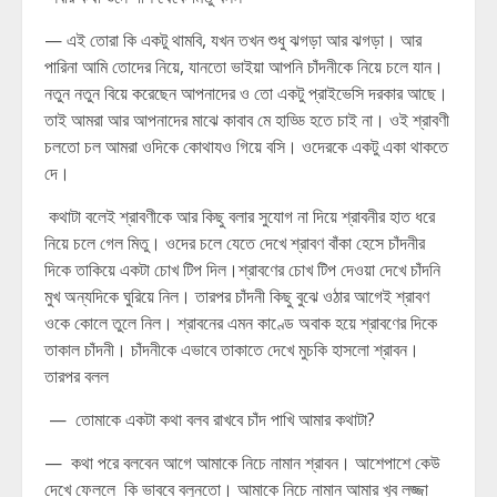
— এই তোরা কি একটু থামবি, যখন তখন শুধু ঝগড়া আর ঝগড়া। আর
পারিনা আমি তোদের নিয়ে, যানতো ভাইয়া আপনি চাঁদনীকে নিয়ে চলে যান।
নতুন নতুন বিয়ে করেছেন আপনাদের ও তো একটু প্রাইভেসি দরকার আছে।
তাই আমরা আর আপনাদের মাঝে কাবাব মে হাড্ডি হতে চাই না। ওই শ্রাবণী
চলতো চল আমরা ওদিকে কোথাযও গিয়ে বসি। ওদেরকে একটু একা থাকতে
দে।
কথাটা বলেই শ্রাবণীকে আর কিছু বলার সুযোগ না দিয়ে শ্রাবনীর হাত ধরে
নিয়ে চলে গেল মিতু। ওদের চলে যেতে দেখে শ্রাবণ বাঁকা হেসে চাঁদনীর
দিকে তাকিয়ে একটা চোখ টিপ দিল।শ্রাবণের চোখ টিপ দেওয়া দেখে চাঁদনি
মুখ অন্যদিকে ঘুরিয়ে নিল। তারপর চাঁদনী কিছু বুঝে ওঠার আগেই শ্রাবণ
ওকে কোলে তুলে নিল। শ্রাবনের এমন কাণ্ডে অবাক হয়ে শ্রাবণের দিকে
তাকাল চাঁদনী। চাঁদনীকে এভাবে তাকাতে দেখে মুচকি হাসলো শ্রাবন।
তারপর বলল
— তোমাকে একটা কথা বলব রাখবে চাঁদ পাখি আমার কথাটা?
— কথা পরে বলবেন আগে আমাকে নিচে নামান শ্রাবন। আশেপাশে কেউ
দেখে ফেললে কি ভাববে বলুনতো। আমাকে নিচে নামান আমার খুব লজ্জা