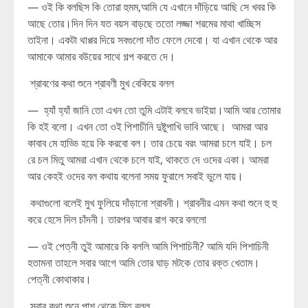
— ওই কি বলছিস কি তোরা হুমম,আমি যে এখানে দাঁড়িয়ে আছি সে খবর কি
আছে তোর।দিন দিন যত বয়স বাড়ছে ততো লজ্জা শরমের মাথা খাচ্ছিস
তাইনা। একটা থাপ্পর দিয়ে সবগুলো দাঁত ফেলে দেবো। যা এখান থেকে আর
আমাকে আমার বউয়ের সাথে গল্প করতে দে।
শ্রাবণের কথা শুনে শ্রাবণী মুখ বেকিয়ে বলল
— হ্যাঁ হ্যাঁ জানি তো এখন তো তুমি এটাই বলবে ভাইয়া।আমি আর তোমার
কি হই বলো। এখন তো ওই পিশাচীনি দুষ্টুপাখি ভাবি আছে। আমরা আর
কাবাব মে হাড্ডি হয়ে কি করবো বল। তার চেয়ে বরং আমরা চলে যাই। চল
রে চল মিতু আমরা এখান থেকে চলে যাই, থাকতে দে ওদের একা। আমরা
আর কেহই ওদের বল কথায় বলেনা সময় ফুরালে সবাই ভুলে যায়।
কথাগুলো বলেই মুখ ফুলিয়ে দাঁড়ানো শ্রাবনী। শ্রাবনীর এমন কথা শুনে হু হু
করে হেসে দিল চাঁদনী। তারপর আবার রাগ করে বললো
— ওই পেত্নী তুই আমারে কি বললি আমি পিশাচিনী? আমি যদি পিশাচিনী
হতামনা তাহলে সবার আগে আমি তোর ঘাড় মটকে তোর রক্ত খেতাম।
পেত্নী কোথাকার।
সবার কথা শুনে পাশ থেকে মিতু বলল