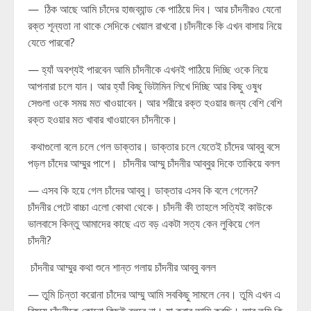
— ঠিক আছে আমি চাঁদের হাজব্যান্ড কে পাঠিয়ে দিব। আর চাঁদনীরও যেনো
রক্ত শূন্যতা না থাকে সেদিকে খেয়াল রাখবো।চাঁদনীকে কি এখন বাসায় নিয়ে
যেতে পারবো?
— হ্যাঁ অবশ্যই পারবেন আমি চাঁদনীকে এখনই পাঠিয়ে দিচ্ছি ওকে নিয়ে
আপনারা চলে যান। আর হ্যাঁ কিছু ভিটামিন লিখে দিচ্ছি আর কিছু ওষুধ
সেগুলা ওকে সময় মত খাওয়াবেন। আর শরীরে রক্ত হওয়ার জন্য বেশি বেশি
রক্ত হওয়ার মত খাবার খাওয়াবেন চাঁদনীকে।
কথাগুলো বলে চলে গেল ডাক্তার। ডাক্তার চলে যেতেই চাঁদের আব্বু বসে
পড়ল চাঁদের আম্মুর পাশে। চাঁদনীর আম্মু চাঁদনীর আব্বুর দিকে তাকিয়ে বলল
— এসব কি হয়ে গেল চাঁদের আব্বু। ডাক্তার এসব কি বলে গেলেন?
চাঁদনীর পেটে বাচ্চা এলো কোথা থেকে। চাঁদনী কী তাহলে সত্যিই কাউকে
ভালবাসে কিন্তু আমাদের কাছে এত বড় একটা সত্য কেন লুকিয়ে গেল
চাঁদনী?
চাঁদনীর আম্মুর কথা শুনে শান্ত গলায় চাঁদনীর আব্বু বলল
— তুমি চিন্তা করোনা চাঁদের আম্মু আমি সবকিছু সামলে নেব। তুমি এখন এ