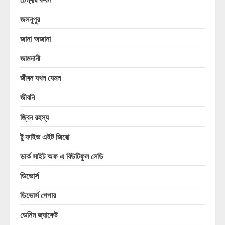
জলনূপুর
জানা অজানা
জামদানী
জীবন যখন যেমন
জীবনি
জ্বিন রহস্য
টু ফাইভ এইট জিরো
ডার্ক সাইট অফ এ বিউটিফুল লেডি
ডিভোর্স
ডিভোর্স পেপার
ডেনিম জ্যাকেট