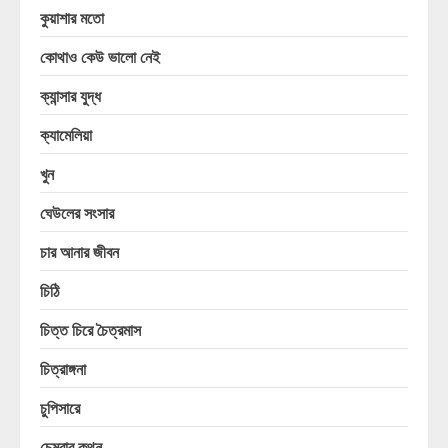
কুয়াশার মতো
কোথাও কেউ ভালো নেই
ক্যান্সার যুদ্ধ
ক্যামেলিয়া
খুন
ঘেউলের সংসার
চার আনার জীবন
চিঠি
চিত্ত চিরে চৈত্রমাস
চিত্রাঙ্গনা
চুপিসারে
চেম্বার কথন