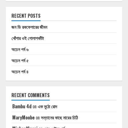
RECENT POSTS
জন ডি রকফেলারের জীবন
খোঁপার ওই গোলাপকাঁটা
অচেন পর্ব ৬
অচেন পর্ব ৫
অচেন পর্ব ৪
RECENT COMMENTS
Bambu 4d
on
এক মুঠো রোদ
MaryMoobe
on
সন্তানের কাছে মায়ের চিঠি