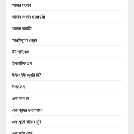
আমার সংসার
আমার সংসার cousin
আমার হায়াতি
আরশিযুগল প্রেম
ইট পাটকেল
ইসলামিক গল্প
উইল ইউ ম্যারি মি?
উপন্যাস
এক কাপ চা
এক প্রহর ভালোবাসা
এক মুঠো কাঁচের চুরি
এক মুঠো রোদ