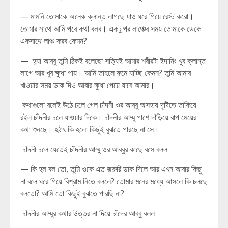
— মামনি তোমাকে অনেক ক্লান্ত লাগছে যাও ঘরে গিয়ে রেস্ট করো।
তোমার সাথে আমি পরে কথা বলব। একটু পর লাঞ্চের সময় তোমাকে ডেকে
একসাথে লাঞ্চ করব কেমন?
— হ্যা আব্বু তুমি ঠিকই বলেছো সত্যিই আমার শরীরটা ইদানিং খুব ক্লান্ত
লাগে আর খুব ক্ষুধা পায়। আমি তাহলে রুমে যাচ্ছি কেমন? তুমি আমার
খাওয়ার সময় ডাক দিও আবার ক্ষুধা পেয়ে যাবে আমার।
কথাগুলো বলেই উঠে চলে গেল চাঁদনী ওর আব্বু অসহায় দৃষ্টিতে তাকিয়ে
রইল চাঁদনীর চলে যাওয়ার দিকে। চাঁদনীর আম্মু পাশে দাঁড়িয়ে বাপ মেয়ের
কথা শুনছে। হঠাৎ কি হলো কিছুই বুঝতে পারছে না সে।
চাঁদনী চলে যেতেই চাঁদনীর আম্মু ওর আব্বুর কাছে বসে বলল
— কি হল বল তো, তুমি ওকে এত জরুরি ডাক দিলে আর এখন আবার কিছু
না বলে ঘরে গিয়ে বিশ্রাম নিতে বললে? তোমার মনের মধ্যে আসলে কি চলছে
বলতো? আমি তো কিছুই বুঝতে পারছি না?
চাঁদনীর আম্মুর কথার উত্তর না দিয়ে চাঁদের আব্বু বলল