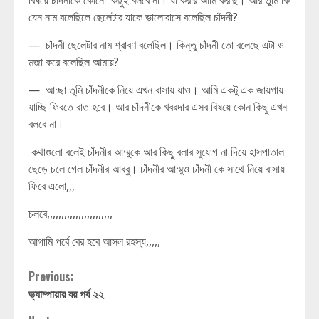
বিষয়ে চাঁদনীকে কোনো কিছুই বলবে না। যা করার আমি করছি। আর তুমি কি
যেন নাম বলেছিলে ছেলেটার যাকে ভালোবাসে বলেছিল চাঁদনী?
— চাঁদনী ছেলেটার নাম শ্রাবণ বলেছিল। কিন্তু চাঁদনী তো বলেছে এটা ও
মজা করে বলেছিল আমায়?
— আচ্ছা তুমি চাঁদনীকে নিয়ে এখন বাসায় যাও। আমি একটু এক জায়গায়
যাচ্ছি ফিরতে রাত হবে। আর চাঁদনীকে খবরদার এসব বিষয়ে কোন কিছু এখন
বলবে না।
কথাগুলো বলেই চাঁদনীর আম্মুকে আর কিছু বলার সুযোগ না দিয়ে হাসপাতাল
ছেড়ে চলে গেল চাঁদনীর আব্বু। চাঁদনীর আম্মুও চাঁদনী কে সাথে নিয়ে বাসায়
ফিরে এলো,,,
চলবে,,,,,,,,,,,,,,,,,,,,,,,
আগামি পর্বে বের হবে আসল রহস্য,,,,,
Continue
Previous:
ভ্যাম্পায়ার বর পর্ব ২২
Reading