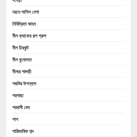
নয়নে লাগিল নেশা
নিবিদ্রিতা কাহন
নীল ক্যাফের গল্প গ্রুপ
নীল চিরকুট
নীল বুনোলতা
নীলার শাশুড়ী
পদ্মমির উপন্যাস
পরগাছা
পরবাসী মেঘ
পাপ
পারিভাষিক শব্দ