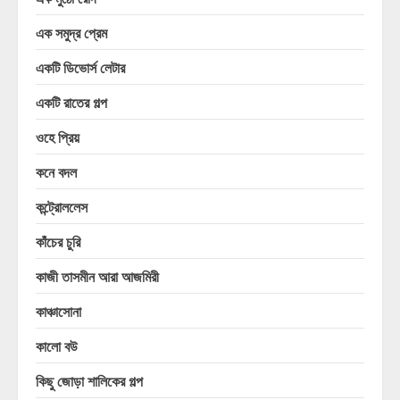
এক সমুদ্র প্রেম
একটি ডিভোর্স লেটার
একটি রাতের গল্প
ওহে প্রিয়
কনে বদল
কন্ট্রোললেস
কাঁচের চুরি
কাজী তাসমীন আরা আজমিরী
কাঞ্চাসোনা
কালো বউ
কিছু জোড়া শালিকের গল্প