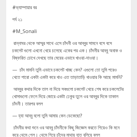
#ভ্যাম্পায়ার বর
পর্ব ২১
#M_Sonali
রান্নাঘর থেকে আম্মুর সাথে এসে চাঁদনী ওর আব্বুর সামনে বসে বসে
চকলেট গুলো এখনো খেয়ে চলেছে একের পর এক। চাঁদনীর আব্বু অবাক ও
বিষ্ফরিত চোখে দেখছে তার মেয়ের এভাবে খাওয়া-দাওয়া।
— চাঁদ মামনি তুমি এভাবে চকলেট খাচ্ছ কেন? এগুলো তো তুমি পরেও
খেতে পারো একটা একটা করে খাও এত তাড়াতাড়ি খাওয়ার কি আছে মামনি?
আব্বুর কথার দিকে তাল না দিয়ে সবগুলো চকলেট খেয়ে শেষ করে চকলেটের
খোসাগুলো ফেলে দিয়ে জোরে একটা ঢেকুর তুলে ওর আব্বুর দিকে তাকাল
চাঁদনী। তারপর বলল
— হ্যা আব্বু বলো তুমি আমায় কেন ডেকেছো?
চাঁদনীর কথা শুনে ওর আব্বু চাঁদনীকে কিছু জিজ্ঞেস করতে গিয়েও কি মনে
করে থেমে গেল। থেমে গিয়ে চাঁদের মাথায় হাত বুলিয়ে বলল