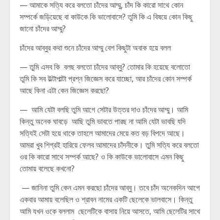
— আমাকে সত্যি করে বলতো চাঁদের আম্মু, চাঁদ কি কারো সাথে কোন
সম্পর্কে জড়িয়েছে বা কাউকে কি ভালোবাসে? তুমি কি এ বিষয়ে কোন কিছু
জানো চাঁদের আম্মু?
চাঁদের আব্বুর কথা শুনে চাঁদের আম্মু বেশ কিছুটা অবাক হয়ে বলল
— তুমি এসব কি বলছ বলতো চাঁদের আব্বু? তোমার কি হয়েছে বলোতো
তুমি কি সব উল্টাপাল্টা প্রশ্ন জিজ্ঞেস করে যাচ্ছো, আর চাঁদের কোন সম্পর্ক
আছে কিনা এটা কেন জিজ্ঞেস করছো?
— আমি যেটা বলছি তুমি আগে সেটার উত্তর দাও চাঁদের আম্মু। আমি
কিন্তু অনেক ঘাবড়ে আছি তুমি ভাবতে পারছ না আমি যেটা ভাবছি যদি
সত্যিই সেটা হয়ে থাকে তাহলে আমাদের মেয়ে কত বড় বিপদে আছে।
আমরা খুব শিগ্রই হারিয়ে ফেলব আমাদের চাঁদনীকে। তুমি সত্যি করে বলতো
ওর কি কারো সাথে সম্পর্ক আছে? ও কি কাউকে ভালোবাসে এমন কিছু
তোমায় বলেছে কখনো?
— জানিনা তুমি কেন এমন করছো চাঁদের আব্বু। তবে চাঁদ অনেকদিন আগে
একবার আমায় বলেছিল ও শ্রাবন নামের একটি ছেলেকে ভালবাসে। কিন্তু
আমি যখন ওকে বললাম ছেলেটিকে বাসায় নিয়ে আসতে, আমি ছেলেটির সাথে