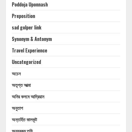
Poddoja Uponnash
Preposition
sad golper link
Synonym & Antonym
Travel Experience
Uncategorized
অচেন
অতৃপ্ত আত্মা
অনির কলমে আদ্রিয়ান
অনুতাপ
অন্তর্হিত কালকূট
অন্যরকম তুমি