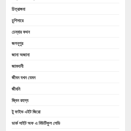
চিত্রাঙ্গনা
চুপিসারে
চেম্বার কথন
জলনূপুর
জানা অজানা
জামদানী
জীবন যখন যেমন
জীবনি
জ্বিন রহস্য
টু ফাইভ এইট জিরো
ডার্ক সাইট অফ এ বিউটিফুল লেডি