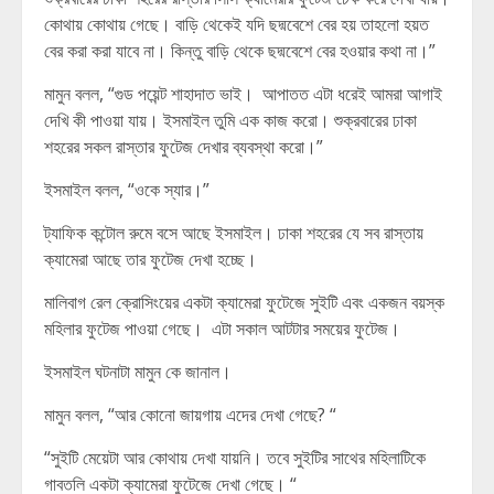
কোথায় কোথায় গেছে। বাড়ি থেকেই যদি ছদ্মবেশে বের হয় তাহলো হয়ত
বের করা করা যাবে না। কিন্তু বাড়ি থেকে ছদ্মবেশে বের হওয়ার কথা না।”
মামুন বলল, “গুড পয়েন্ট শাহাদাত ভাই। আপাতত এটা ধরেই আমরা আগাই
দেখি কী পাওয়া যায়। ইসমাইল তুমি এক কাজ করো। শুক্রবারের ঢাকা
শহরের সকল রাস্তার ফুটেজ দেখার ব্যবস্থা করো।”
ইসমাইল বলল, “ওকে স্যার।”
ট্যাফিক কন্টোল রুমে বসে আছে ইসমাইল। ঢাকা শহরের যে সব রাস্তায়
ক্যামেরা আছে তার ফুটেজ দেখা হচ্ছে।
মালিবাগ রেল ক্রোসিংয়ের একটা ক্যামেরা ফুটেজে সুইটি এবং একজন বয়স্ক
মহিলার ফুটেজ পাওয়া গেছে। এটা সকাল আটটার সময়ের ফুটেজ।
ইসমাইল ঘটনাটা মামুন কে জানাল।
মামুন বলল, “আর কোনো জায়গায় এদের দেখা গেছে? “
“সুইটি মেয়েটা আর কোথায় দেখা যায়নি। তবে সুইটির সাথের মহিলাটিকে
গাবতলি একটা ক্যামেরা ফুটেজে দেখা গেছে। “