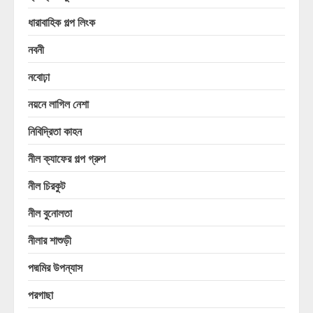
ধারাবাহিক গল্প লিংক
নবনী
নবোঢ়া
নয়নে লাগিল নেশা
নিবিদ্রিতা কাহন
নীল ক্যাফের গল্প গ্রুপ
নীল চিরকুট
নীল বুনোলতা
নীলার শাশুড়ী
পদ্মমির উপন্যাস
পরগাছা