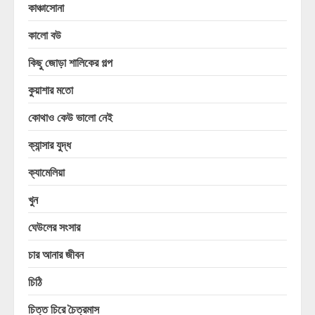
কাঞ্চাসোনা
কালো বউ
কিছু জোড়া শালিকের গল্প
কুয়াশার মতো
কোথাও কেউ ভালো নেই
ক্যান্সার যুদ্ধ
ক্যামেলিয়া
খুন
ঘেউলের সংসার
চার আনার জীবন
চিঠি
চিত্ত চিরে চৈত্রমাস