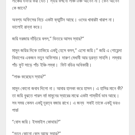
লাঞ্চের ওফার করা যেত। স্যার কখনো লাঞ্চ টাঞ্চ আনেন না। কেন আনেন
কে জানে?
অবশ্য অফিসের নিচে একটা ক্যান্টিন আছে। ওদের খাবারটা খারাপ না।
ভালোই রান্না করে।
জয়ি দরজায় দাঁড়িয়ে বলল,” ভিতরে আসব স্যার?”
মামুন জয়ির দিকে তাকিয়ে একটু হেসে বলল,” এসো জয়ি।” জয়ি এ গোয়েন্দা
বিভাগের একজন নতুন অফিসার। দারুণ মেধাবী আর দুরন্ত সাহসি। লম্বায়
পাঁচ ফুট সাড়ে পাঁচ ইঞ্চি লম্বা। ফিট বডির অধিকারী।
“লাঞ্চ করেছেন স্যার?”
মামুন কোনো জবাব দিলো না। আবার হালকা করে হাসল। এ হাসির মানে কী?
তা জয়ি বুঝতে পারল না! মামুনের স্যারের মাঝে একটা গাম্ভীর্য ভাব আছে।
সব সময় কেমন একটু দূরত্ব বজায় রাখে। এ জন্য সবাই তাকে একটু ভয়ও
পায়!
“বোস জয়ি। ইসমাইল কোথায়?”
“নতুন কোনো কেস আছে স্যার?”