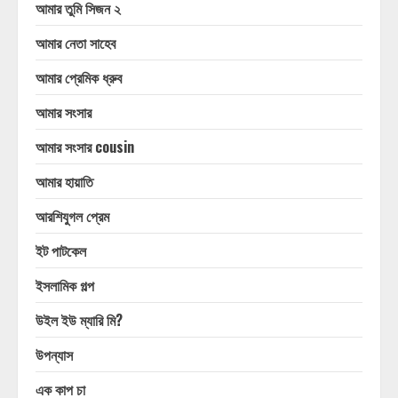
আমার তুমি সিজন ২
আমার নেতা সাহেব
আমার প্রেমিক ধ্রুব
আমার সংসার
আমার সংসার cousin
আমার হায়াতি
আরশিযুগল প্রেম
ইট পাটকেল
ইসলামিক গল্প
উইল ইউ ম্যারি মি?
উপন্যাস
এক কাপ চা