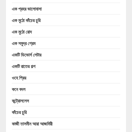
এক প্রহর ভালোবাসা
এক মুঠো কাঁচের চুরি
এক মুঠো রোদ
এক সমুদ্র প্রেম
একটি ডিভোর্স লেটার
একটি রাতের গল্প
ওহে প্রিয়
কনে বদল
কন্ট্রোললেস
কাঁচের চুরি
কাজী তাসমীন আরা আজমিরী