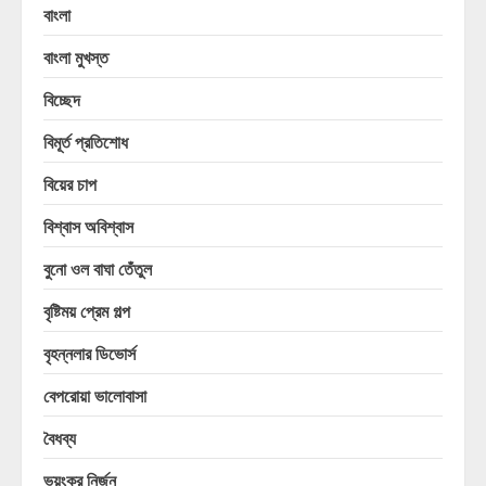
বাংলা
বাংলা মুখস্ত
বিচ্ছেদ
বিমূর্ত প্রতিশোধ
বিয়ের চাপ
বিশ্বাস অবিশ্বাস
বুনো ওল বাঘা তেঁতুল
বৃষ্টিময় প্রেম গল্প
বৃহন্নলার ডিভোর্স
বেপরোয়া ভালোবাসা
বৈধব্য
ভয়ংকর নির্জন