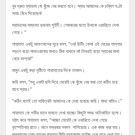
খুব দ্রুত ম্যাডাম কে খুঁজে বের করতে হবে। স্যার আমাদের কে চব্বিশ ঘণ্টা
সময় বেঁধে দিয়েছেন!
ম্যাডামের সম্ভবত ছদ্মনাম সুইটি। শেষবারের মতো উনাকে ওয়ারিতে দেখা
গেছে। “
শাহাদাত একটু আফসোসের সুরে বলল, “ওহ! চিটিং কেস! এই মেয়ের পাল্লায়
পড়লে বড়ো মাথাওয়ালার মাথাও ঠিক থাকবে না! নিশ্চয়ই বড়ো স্যারের মাথা
খেয়ে ভাগছে!”
মামুন একটু কড়া দৃষ্টিতে শাহাদাতের দিকে তাকাল।
জয়ি বলল, “শুধু একটা ছবি দিয়ে মেয়েটা কে খুঁজে বের করা তো কঠিন হয়ে
যাবে স্যার।”
“কঠিন বলেই তো দায়িত্বটা আমাদের কে দেয়া হয়েছে জয়ি। মাথা খাটাও।”
শাহাদাত কে গভীর ভাবে ভাবতে দেখা যাচ্ছে৷ কিছুটা সময় অতিবাহিত হলো।
হঠাৎ করে শাহাদাত বলল, “আচ্ছা মেয়েটা কে ওয়ারিতে দেখা গেছে
বৃহস্পতিবার রাতে। মানে শুক্রবার সকাল পালিয়েছে। এক কাজ করা যায়।
শুক্রবারের ঢাকা শহরের রাস্তার সিসি ক্যামেরার ফুটেজ চেক করে দেখা যায়।