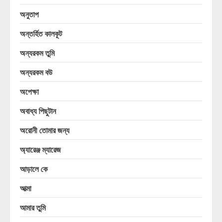
অনুতাপ
অন্তর্হিত কালকূট
অন্যরকম তুমি
অন্যরকম বউ
অপেক্ষা
অবাধ্য পিছুটান
অরোনী তোমার জন্য
অ্যারেঞ্জ ম্যারেজ
আড়ালে কে
আত্মা
আমার তুমি