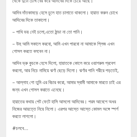
থেকে দুটো চোখ বের করে আদিবের দিকে চেয়ে আছে।
আদিব দাঁতকামড়ে হেসে চুলে হাত চালাতে থাকলো। হায়াত করুন চোখে
আদিবের দিকে তাকালো।
– পাখি ভয় নেই চলো,এতো ঠান্ডা না তো পানি।
– উহু আমি সকালে করবো, আমি এখন পারবো না আমাকে প্লিজ এখন
গোসল করতে বলবেন না।
আদিব ভ্রু কুচকে হেসে দিলো, হায়াতকে কোলে করে ওয়াশরুম প্রবেশ
করলো, আর নিচে নামিয়ে ঝর্ণা ছেড়ে দিলো। ঝর্ণার পানি শরীরে পড়তেই,
– আল্লাহ গো তুমি এর বিচার করো, আমার স্বামী আমাকে মারতে চাই এর
জন্য এখন গোসল করাতে এনেছে।
হায়াতের কথায় পেট ফেটে হাসি আসলো আদিবের। পরম আবেশে অধর
নিজের আয়ত্তে নিয়ে নিলো। এরপর আস্তে আস্তে কোমল অঙ্গে স্পর্শ
করতে লাগলো।
#চলবে….