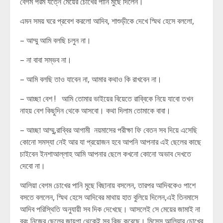
বেগম পরম যত্নে মেয়ের চোখের পানি মুছে দিলেন।
এমন সময় ঘরে প্রবেশ করলো আদিব, শাশুড়ীকে দেখে স্মিথ হেসে বললো,
– আম্মু আমি বলছি চলুন না।
– না বাবা সম্ভব না।
– আমি বলছি তাও যাবেন না, আমার কথাও কি রাখবেন না।
– আচ্ছা বেশ ! আমি তোমার ভাইয়ের বিয়েতে রাব্বিকে নিয়ে যাবো তখন
নাহয় বেশ কিছুদিন থেকে আসবো। কথা দিলাম তোমাকে বাবা।
– আচ্ছা আম্মু,রাব্বির আগামী নয়মাসের পরীক্ষা ফি বেতন সব দিয়ে এসেছি
কোনো সমস্যা নেই আর যা প্রয়োজন হবে আপনি আপনার এই ছেলের কাছে
চাইবেন ইনশাআল্লাহ আমি আপনার ছেলে কখনো কোনো অভাব দেখতে
দেবো না।
আলিয়া বেগম চোখের পানি মুছে বিছানায় বসলেন, তারপর আদিবকেও পাশে
বসতে বললেন, স্মিথ হেসে আদিবের মাথায় হাত বুলিয়ে দিলেন,এই তিনমাসে
আদিব পরিস্থিতি অনুযায়ী সব দিক দেখেছে। আসলেই সে মেয়ের জামাই না
বরং নিজের ছেলের জায়গা থেকেই সব কিছু করেছে। মিসেস আলিয়ার চোখের