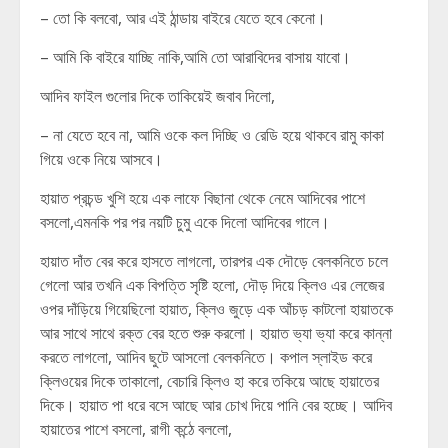
– তো কি বলবো, আর এই ঠান্ডায় বাইরে যেতে হবে কেনো।
– আমি কি বাইরে যাচ্ছি নাকি,আমি তো আরাবিদের বাসায় যাবো।
আদিব ফাইল গুলোর দিকে তাকিয়েই জবাব দিলো,
– না যেতে হবে না, আমি ওকে কল দিচ্ছি ও রেডি হয়ে থাকবে রামু কাকা
গিয়ে ওকে নিয়ে আসবে।
হায়াত প্রচন্ড খুশি হয়ে এক লাফে বিছানা থেকে নেমে আদিবের পাশে
বসলো,এমনকি পর পর নয়টি চুমু একে দিলো আদিবের গালে।
হায়াত দাঁত বের করে হাসতে লাগলো, তারপর এক দৌড়ে বেলকনিতে চলে
গেলো আর তখনি এক বিপত্তি সৃষ্টি হলো, দৌড় দিয়ে ক্লিও এর লেজের
ওপর দাঁড়িয়ে গিয়েছিলো হায়াত, ক্লিও জুড়ে এক আঁচড় কাটলো হায়াতকে
আর সাথে সাথে রক্ত বের হতে শুরু করলো। হায়াত ভ্যা ভ্যা করে কান্না
করতে লাগলো, আদিব ছুটে আসলো বেলকনিতে। কপাল স্লাইড করে
ক্লিওয়ের দিকে তাকালো, বেচারি ক্লিও হা করে তকিয়ে আছে হায়াতের
দিকে। হায়াত পা ধরে বসে আছে আর চোখ দিয়ে পানি বের হচ্ছে। আদিব
হায়াতের পাশে বসলো, রাগী কন্ঠে বললো,