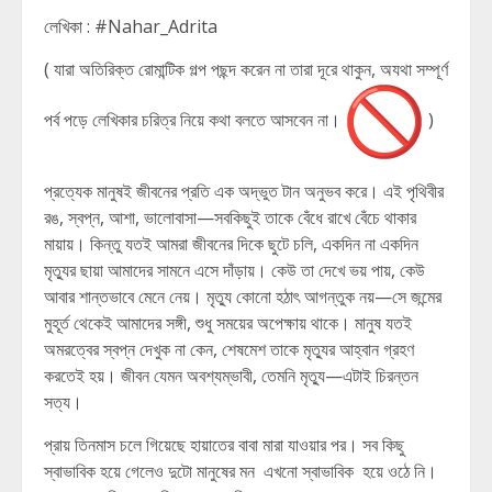
লেখিকা : #Nahar_Adrita
( যারা অতিরিক্ত রোমান্টিক গল্প পছন্দ করেন না তারা দূরে থাকুন, অযথা সম্পূর্ণ
পর্ব পড়ে লেখিকার চরিত্র নিয়ে কথা বলতে আসবেন না।
)
প্রত্যেক মানুষই জীবনের প্রতি এক অদ্ভুত টান অনুভব করে। এই পৃথিবীর
রঙ, স্বপ্ন, আশা, ভালোবাসা—সবকিছুই তাকে বেঁধে রাখে বেঁচে থাকার
মায়ায়। কিন্তু যতই আমরা জীবনের দিকে ছুটে চলি, একদিন না একদিন
মৃত্যুর ছায়া আমাদের সামনে এসে দাঁড়ায়। কেউ তা দেখে ভয় পায়, কেউ
আবার শান্তভাবে মেনে নেয়। মৃত্যু কোনো হঠাৎ আগন্তুক নয়—সে জন্মের
মুহূর্ত থেকেই আমাদের সঙ্গী, শুধু সময়ের অপেক্ষায় থাকে। মানুষ যতই
অমরত্বের স্বপ্ন দেখুক না কেন, শেষমেশ তাকে মৃত্যুর আহ্বান গ্রহণ
করতেই হয়। জীবন যেমন অবশ্যম্ভাবী, তেমনি মৃত্যু—এটাই চিরন্তন
সত্য।
প্রায় তিনমাস চলে গিয়েছে হায়াতের বাবা মারা যাওয়ার পর। সব কিছু
স্বাভাবিক হয়ে গেলেও দুটো মানুষের মন এখনো স্বাভাবিক হয়ে ওঠে নি।