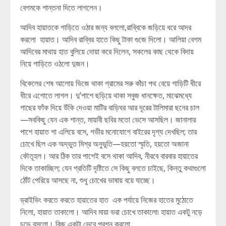
বেগমকে শান্তনা দিতে লাগলেন।
আদিব হায়াতকে গাড়িতে ওঠার জন্য বললো,রাব্বিকে জড়িয়ে ধরে আদর
করলো হায়াত। আদিব রাব্বির হাতে কিছু টাকা গুজে দিলো। আলিয়া বেগম
আদিবের মাথায় হাত বুলিয়ে দোয়া করে দিলেন, সকলের কাছ থেকে বিদায়
নিয়ে গাড়িতে ওঠলো দুজন।
বিকেলের শেষ আলোয় ভিজে থাকা গ্রামের সরু কাঁচা পথ বেয়ে গাড়িটি ধীরে
ধীরে এগোতে লাগল। দু’পাশে ছড়িয়ে থাকা সবুজ ধানক্ষেত, মাঝেমধ্যে
গাছের ফাঁক দিয়ে উঁকি দেওয়া মাটির বাড়িঘর আর দূরের টালিমারা ছনের চাল
—সবকিছু যেন এক শান্ত, মায়াবী ছবির মতো ভেসে আসছিল। জানালার
পাশে হায়াত গা এলিয়ে বসে, গভীর মনোযোগে বাইরের দৃশ্য দেখছিল; তার
চোখে ছিল এক অদ্ভুত মিশ্র অনুভূতি—হয়তো স্মৃতি, হয়তো অজানা
কৌতূহল। আর ঠিক তার পাশেই বসে থাকা আদিব, নীরবে বারবার হায়াতের
দিকে তাকাচ্ছিল; যেন প্রতিটি দৃষ্টিতে সে কিছু বলতে চাইছে, কিন্তু কথাগুলো
ঠোঁট পেরিয়ে আসছে না, শুধু চোখের ভাষায় বয়ে যাচ্ছে।
ড্রাইভিং করতে করতে হায়াতের হাত এক পর্যায়ে নিজের হাতের মুঠোতে
নিলো, হায়াত তাকালো। আদিব মায়া ভরা চোখে তাকালো৷ হায়াত একটু নড়ে
চড়ে বসলো। কিছু একটা ভেবে প্রশ্ন করলো,