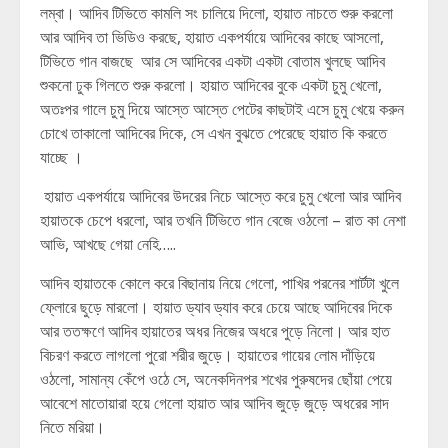
লম্বা। আদিব টিভিতে কামলি সং চালিয়ে দিলো, হায়াত নাচতে শুরু করলো
আর আদিব তা ভিডিও করছে, হায়াত একপর্যায়ে আদিবের কাছে আসলো,
টিভিতে গান বাজছে আর সে আদিবের একটা একটা বোতাম খুলছে আদিব
শুকনো ঢুক গিলতে শুরু করলো। হায়াত আদিবের বুকে একটা চুমু খেলো,
অতঃপর গালে চুমু দিয়ে আস্তে আস্তে পেটের কাছটাই এসে চুমু খেয়ে করুন
চোখে তাকালো আদিবের দিকে, সে এখন বুঝতে পেরেছে হায়াত কি করতে
যাচ্ছে ।
হায়াত একপর্যায়ে আদিবের উদরের নিচে আস্তে করে চুমু খেলো আর আদিব
হায়াতকে চেপে ধরলো, আর তখনি টিভিতে গান বেজে ওঠলো – রাত কা নেশা
আভি, আখছে গেয়া নেহি…..
আদিব হায়াতকে কোলে করে বিছানায় নিয়ে গেলো, পাখির পরনের শার্টটা খুলে
ফ্লোরে ছুড়ে মারলো। হায়াত ড্যাব ড্যাব করে চেয়ে আছে আদিবের দিকে
আর ততক্ষণে আদিব হায়াতের অধর নিজের অধরে পুড়ে নিলো। আর হাত
বিচরণ করতে লাগলো পুরো শরীর জুড়ে। হায়াতের গায়ের লোম দাঁড়িয়ে
ওঠলো, সামান্য কেঁপে ওঠে সে, অনেকদিনপর শখের পুরুষদের ছোঁয়া পেয়ে
আবেশে মাতোয়ারা হয়ে গেলো হায়াত আর আদিব জুড়ে জুড়ে অধরের সাদ
নিতে মরিয়া।