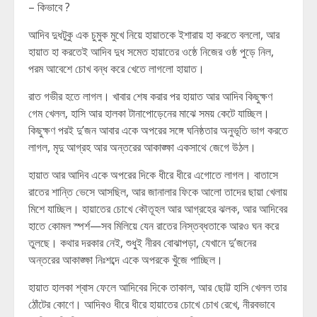
– কিভাবে ?
আদিব দুধটুকু এক চুমুক মুখে নিয়ে হায়াতকে ইশারায় হা করতে বললো, আর
হায়াত হা করতেই আদিব দুধ সমেত হায়াতের ওষ্ঠে নিজের ওষ্ঠ পুড়ে নিল,
পরম আবেশে চোখ বন্ধ করে খেতে লাগলো হায়াত।
রাত গভীর হতে লাগল। খাবার শেষ করার পর হায়াত আর আদিব কিছুক্ষণ
গেম খেলল, হাসি আর হালকা টানাপোড়েনের মাঝে সময় কেটে যাচ্ছিল।
কিছুক্ষণ পরই দু’জন আবার একে অপরের সঙ্গে ঘনিষ্ঠতার অনুভূতি ভাগ করতে
লাগল, মৃদু আগ্রহ আর অন্তরের আকাঙ্ক্ষা একসাথে জেগে উঠল।
হায়াত আর আদিব একে অপরের দিকে ধীরে ধীরে এগোতে লাগল। বাতাসে
রাতের শান্তি ভেসে আসছিল, আর জানালার ফিকে আলো তাদের ছায়া খেলায়
মিশে যাচ্ছিল। হায়াতের চোখে কৌতূহল আর আগ্রহের ঝলক, আর আদিবের
হাতে কোমল স্পর্শ—সব মিলিয়ে যেন রাতের নিস্তব্ধতাকে আরও ঘন করে
তুলছে। কথার দরকার নেই, শুধুই নীরব বোঝাপড়া, যেখানে দু’জনের
অন্তরের আকাঙ্ক্ষা নিঃশব্দে একে অপরকে খুঁজে পাচ্ছিল।
হায়াত হালকা শ্বাস ফেলে আদিবের দিকে তাকাল, আর ছোট্ট হাসি খেলল তার
ঠোঁটের কোণে। আদিবও ধীরে ধীরে হায়াতের চোখে চোখ রেখে, নীরবভাবে