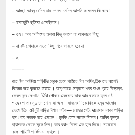
– আচ্ছা আব্বু যেদিন মারা গেলো সেদিন আপনি আসলেন কি করে।
– ইমার্জেন্সি ছুটিতে এসেছিলাম।
– ওহ। আর অফিসের ওনারা কিছু বললো না আপনাকে কিছু৷
– না বউ তোমাকে এতো কিছু নিয়ে ভাবতে হবে না।
– হু।
——–
রাত ঠিক আটটায় গাড়িটির ব্রেক চেপে থামিয়ে দিল আদিব,ঠিক তার পাশেই
বিভোর হয়ে ঘুমাচ্ছে হায়াত । অন্ধকারে মোড়ানো শহর তখন প্রায় নিস্তব্ধ,
কেবল দূরে কোথাও ঝিঁঝিঁ পোকার একঘেয়ে ডাক আর বাতাসে দুলে ওঠা
গাছের পাতার মৃদু শব্দ শোনা যাচ্ছিল। সামনের দিকে ফিকে হলুদ আলোয়
ভেসে উঠল চৌধুরী বাড়ির বিশাল ফটক— লোহার গেট, দারোয়ান কাকা গাড়ির
শব্দ পেয়ে সজাক হয়ে ওঠলেন। মুচকি হেসে সালাম দিলেন। আদিব ঘুমন্ত
হায়াতকে কোলে তুলে নিল। আর ব্যাগ নিলো এক হাত দিয়ে। দারোয়ান
কাকা গাড়িটি পার্কিং-এ রাখলো।