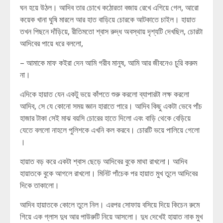
ঘন হয়ে উঠল। আদিব তার চোখে কঠোরতা বজায় রেখে এগিয়ে গেল, আরো
কয়েক খানা ঘুষি মারলে আর হাত বাড়িয়ে চোরকে আটকাতে চাইল। হায়াত
তখন পিছনে দাঁড়িয়ে, রীতিমতো শ্বাস রুদ্ধ অবস্থায় দৃশ্যটি দেখছিল, চোরটা
আদিবের পায়ে ধরে বললো,
– আমাকে মাফ কইরা দেন আমি গরীব মানুষ, আমি আর জীবনেও চুরি করুম
না।
এদিকে হায়াত যেন একটু ভয়ে কাঁপতে শুরু করলো ব্যাপারটা লক্ষ করলো
আদিব, সে যে কোনো সময় জ্ঞান হারাতে পারে। আদিব কিছু একটা ভেবে পাঁচ
হাজার টাকা সেই মাঝ বয়সি চোরের হাতে দিলো এবং বাড়ি থেকে বেড়িয়ে
যেতে বললো নাহলে পুলিশকে এখনি কল করবে। চোরটি ভয়ে পালিয়ে গেলো
।
হায়াত বড় করে একটা শ্বাস ছেড়ে আদিবের বুকে মাথা রাখলো। আদিব
হায়াতকে বুকে আগলে রাখলো। মিনিট পাঁচেক পর হায়াত মুখ তুলে আদিবের
দিকে তাকালো।
আদিব হায়াতকে কোলে তুলে নিল। এরপর সোফায় বসিয়ে দিয়ে কিচেন রুমে
গিয়ে এক গ্লাস দুধ আর পাউরুটি নিয়ে আসলো। দুধ দেখেই হায়াত নাক মুখ