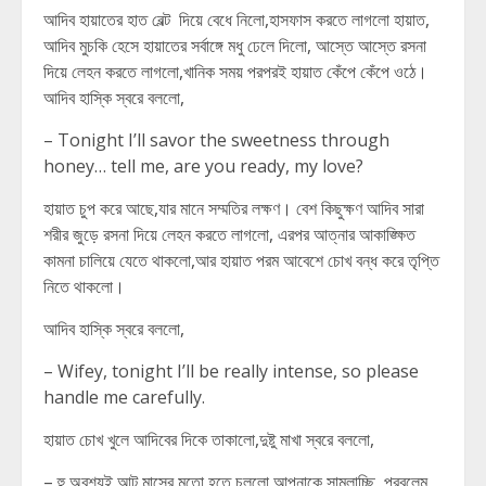
আদিব হায়াতের হাত বেল্ট দিয়ে বেধে নিলো,হাসফাস করতে লাগলো হায়াত,
আদিব মুচকি হেসে হায়াতের সর্বাঙ্গে মধু ঢেলে দিলো, আস্তে আস্তে রসনা
দিয়ে লেহন করতে লাগলো,খানিক সময় পরপরই হায়াত কেঁপে কেঁপে ওঠে।
আদিব হাস্কি স্বরে বললো,
– Tonight I’ll savor the sweetness through
honey… tell me, are you ready, my love?
হায়াত চুপ করে আছে,যার মানে সম্মতির লক্ষণ। বেশ কিছুক্ষণ আদিব সারা
শরীর জুড়ে রসনা দিয়ে লেহন করতে লাগলো, এরপর আত্নার আকাঙ্ক্ষিত
কামনা চালিয়ে যেতে থাকলো,আর হায়াত পরম আবেশে চোখ বন্ধ করে তৃপ্তি
নিতে থাকলো।
আদিব হাস্কি স্বরে বললো,
– Wifey, tonight I’ll be really intense, so please
handle me carefully.
হায়াত চোখ খুলে আদিবের দিকে তাকালো,দুষ্টু মাখা স্বরে বললো,
– হু অবশ্যই আট মাসের মতো হতে চললো আপনাকে সামলাচ্ছি, প্রবলেম