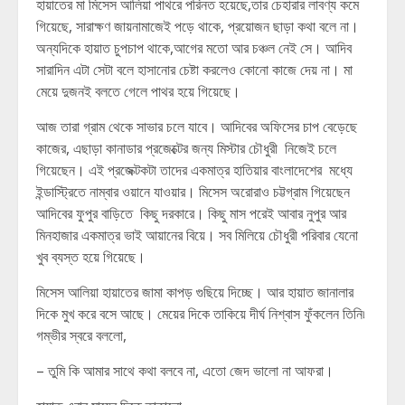
হায়াতের মা মিসেস আলিয়া পাথরে পরিনত হয়েছে,তার চেহারার লাবণ্য কমে
গিয়েছে, সারাক্ষণ জায়নামাজেই পড়ে থাকে, প্রয়োজন ছাড়া কথা বলে না।
অন্যদিকে হায়াত চুপচাপ থাকে,আগের মতো আর চঞ্চল নেই সে। আদিব
সারাদিন এটা সেটা বলে হাসানোর চেষ্টা করলেও কোনো কাজে দেয় না। মা
মেয়ে দুজনই বলতে গেলে পাথর হয়ে গিয়েছে।
আজ তারা গ্রাম থেকে সাভার চলে যাবে। আদিবের অফিসের চাপ বেড়েছে
কাজের, এছাড়া কানাডার প্রজেক্টের জন্য মিস্টার চৌধুরী নিজেই চলে
গিয়েছেন। এই প্রজেক্টকটা তাদের একমাত্র হাতিয়ার বাংলাদেশের মধ্যে
ইন্ডাস্ট্রিতে নাম্বার ওয়ানে যাওয়ার। মিসেস অরোরাও চট্টগ্রাম গিয়েছেন
আদিবের ফুপুর বাড়িতে কিছু দরকারে। কিছু মাস পরেই আবার নুপুর আর
মিনহাজার একমাত্র ভাই আয়ানের বিয়ে। সব মিলিয়ে চৌধুরী পরিবার যেনো
খুব ব্যস্ত হয়ে গিয়েছে।
মিসেস আলিয়া হায়াতের জামা কাপড় গুছিয়ে দিচ্ছে। আর হায়াত জানালার
দিকে মুখ করে বসে আছে। মেয়ের দিকে তাকিয়ে দীর্ঘ নিশ্বাস ফুঁকলেন তিনি৷
গম্ভীর স্বরে বললো,
– তুমি কি আমার সাথে কথা বলবে না, এতো জেদ ভালো না আফরা।