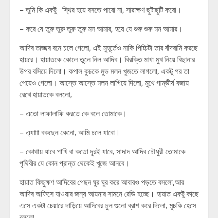
– তুমি কি একটু স্থির হয়ে বসতে পারো না, সারাক্ষণ ছুটাছুটি করো।
– করে যে তুরু তুরু তুরু তুরু মন আমার, হয়ে যে শুরু শুরু মন আমার।
আদিব তাজ্জব বনে চলে গেলো, এই মুহূর্তেও নাকি পিচ্চিটা তার বাঁদরামি করছে
হায়রে। হায়াতকে কোলে তুলে নিল আদিব। বিরক্তি মাখা মুখ নিয়ে বিছানার
উপর বসিয়ে দিলো। কপাল কুচকে মুভ মলন খুজতে লাগলো, একটু পর তা
পেয়েও গেলো। আস্তে আস্তে মলন লাগিয়ে দিলো, মুখে গাম্ভীর্য বজায়
রেখে হায়াতকে বললো,
– এতো লাফালাফি করতে কে বলে তোমাকে।
– এ্যাাাা বকছেন কেনো, আমি চলে যাবো।
– কোথায় যাবে পাখি বা কতো দূরই যাবে, সাদাদ আদিব চৌধুরী তোমাকে
পৃথিবীর যে কোন প্রান্ত থেকেই খুজে আনবে।
হায়াত কিছুক্ষণ আদিবের পেছন ঘুর ঘুর করে আবারও পড়তে বসলো,আর
আদিব অফিসে যাওয়ার জন্য আয়নার সামনে রেডি হচ্ছে। হায়াত একটু কাছে
এসে একটা চেয়ারে দাড়িয়ে আদিবের চুল গুলো ব্রাশ করে দিলো, মুচকি হেসে
বললো,