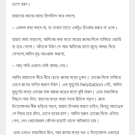
চেপে ধরল।
হায়াতের কানের কাছে ফিসফিস করে বললো,
– একদম কথা বলবে না, যা দেখবে তাতে একটুও চিৎকার করবে না ওকে।
হায়াত মাথা নাড়ালো, আদিবের কথা মতো মায়ের রুমের দিকে তাকিয়ে বেচারি
হা হয়ে গেলো। আঁতকে উঠল সে আর আদিবের হাতে জুড়ে কামড় দিয়ে
ফেললো,আদিব মৃদু আওয়াজ করলো,
– আহ্ পাখি এভাবে কেউ কামড় দেয়।
আদিব হায়াতকে ধীরে ধীরে ছেড়ে রুমের মধ্যে ঢুকল। চোরের দিকে তাকিয়ে
চোখে রাগের অগ্নি জ্বলে উঠল। এক মুহূর্তের hesitation নেই, আদিব
মুহূর্তের মধ্যে চোরের নাক বরাবর ঝড়ের মতো ঘুষি মারল। চোর হকচকিয়ে
পিছনে লাফ দিল, ব্যাগের মধ্যে থাকা গহনা ছিটকে পড়ল। রুমে
উত্তেজনার বীজ ছড়িয়ে পড়ল, হায়াত চিৎকার করতে চাইল, কিন্তু আতঙ্কে
সে স্থির হয়ে রইল, চোখে ভয়ের ছাপ। আদিব দ্রুত চোরের দিকে এগিয়ে
গেল, যেন কোনোরকম কৌশল ছাড়াই তাকে আটকাতে চায়।
চোর এখনও হকচকিয়ে ছিল, আর রুমের মধ্যে ভয় ও উত্তেজনা একত্রে