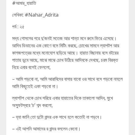
#আমার_হায়াতি
লেখিকা: #Nahar_Adrita
পর্ব : ২৫
সদ্য গোসলের পরে দু’জনই সতেজ আর শান্ত মনে রুমে ফিরে এসেছে।
আদিব ডিভানের এক কোণে বসে মিটিং করছে, চোখের সামনে ল্যাপটপ আর
কাগজপত্রের মধ্যে মনোযোগ ছড়িয়ে আছে। হায়াত বিছানায় বসে বইয়ের
পাতায় ডুবে আছে, মাঝে মাঝে চোখ উঠিয়ে আদিবকে দেখছে, চরম বিরক্ত
নিয়ে এবার বলেই ফেললো,
– আমি পড়বো না, আমি আরাবিদের বাসায় যাবো ওর সাথে বসে পড়বো নাহলে
আমি কিছুতেই একা পড়বো না।
ল্যাপটপ থেকে চোখ সরিয়ে এবার হায়াতের দিকে তাকালো আদিব, মুখে
অস্ফুটস্বরে ‘চ’ শব্দ করলো,
– হ্যা জানি তো দুটো বান্দর এক সাথে হলে কতোই না পড়বে।
– এই আপনি আমাদের র বান্দর বললেন কেনো।