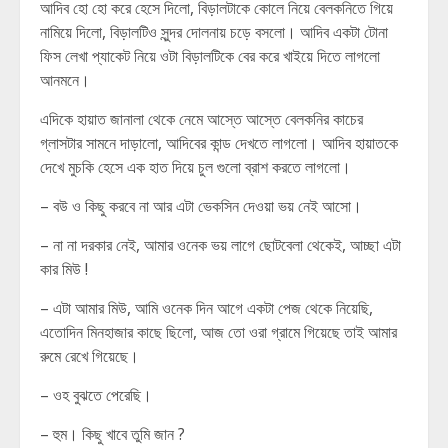
আদিব হো হো করে হেসে দিলো, বিড়ালটাকে কোলে নিয়ে বেলকনিতে গিয়ে
নামিয়ে দিলো, বিড়ালটিও সুন্দর দোলনায় চড়ে বসলো। আদিব একটা টোনা
ফিস লেখা প্যাকেট নিয়ে ওটা বিড়ালটিকে বের করে খাইয়ে দিতে লাগলো
আনমনে।
এদিকে হায়াত জানালা থেকে নেমে আস্তে আস্তে বেলকনির কাচের
গ্লাসটার সামনে দাড়ালো, আদিবের কান্ড দেখতে লাগলো। আদিব হায়াতকে
দেখে মুচকি হেসে এক হাত দিয়ে চুল গুলো ব্রাশ করতে লাগলো।
– বউ ও কিছু করবে না আর এটা ভেকসিন দেওয়া ভয় নেই আসো।
– না না দরকার নেই, আমার ওনেক ভয় লাগে ছোটবেলা থেকেই, আচ্ছা এটা
কার মিউ !
– এটা আমার মিউ, আমি ওনেক দিন আগে একটা পেজ থেকে নিয়েছি,
এতোদিন মিনহাজার কাছে ছিলো, আজ তো ওরা গ্রামে গিয়েছে তাই আমার
রুমে রেখে গিয়েছে।
– ওহ বুঝতে পেরেছি।
– হুম। কিছু খাবে তুমি জান ?