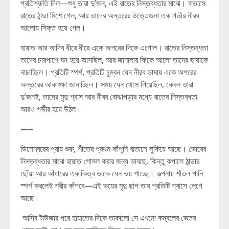
প্রতিশ্রুতি দিল—শুধু তারা দু’জন, এই রাতের নিস্তব্ধতার মাঝে। বাতাসে
রাতের ঠান্ডা মিশে গেল, আর তাদের অন্তরের উত্তেজনা এক গভীর নীরব
আলোয় সিক্ত হয়ে গেল।
হায়াত আর আদিব ধীরে ধীরে একে অপরের দিকে এগোল। রাতের নিস্তব্ধতা
তাদের চারপাশে ঘন হয়ে আসছিল, আর জানালার ফিকে আলো তাদের ছায়াকে
নাচাচ্ছিল। প্রতিটি স্পর্শ, প্রতিটি চুম্বন যেন নীরব ভাষায় একে অপরের
অন্তরের আকাঙ্ক্ষা জানাচ্ছিল। সময় যেন থেমে গিয়েছিল, কেবল তারা
দু’জনই, তাদের মৃদু শ্বাস আর নীরব বোঝাপড়ার মধ্যে রাতের নিস্তব্ধতা
আরও গভীর হয়ে উঠল।
—–
ডিসেম্বরের প্রায় শুরু, শীতের প্রথম কাঁপুনি বাতাসে লুকিয়ে আছে। ভোরের
নিস্তব্ধতার মাঝে হায়াত গোসল করার জন্য ভাবছে, কিন্তু কপালে ঠান্ডার
ছোঁয়া আর আঁধারের একাকিত্ব তাকে যেন ভয় পাচ্ছে। কল্পনায় শীতল পানি
স্পর্শ করলেই শরীর কাঁপবে—এই ভয়ের মৃদু ছাপ তার প্রতিটি শ্বাসে লেগে
আছে।
আদিব টাউজার পরে হায়াতের দিকে তাকালো সে এখনো কম্বলের ভেতর