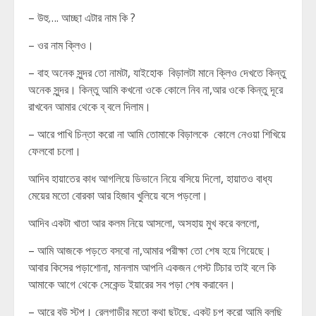
– উহু…. আচ্ছা এটার নাম কি ?
– ওর নাম ক্লিও।
– বাহ অনেক সুন্দর তো নামটা, যাইহোক বিড়ালটা মানে ক্লিও দেখতে কিন্তু
অনেক সুন্দর। কিন্তু আমি কখনো ওকে কোলে নিব না,আর ওকে কিন্তু দূরে
রাখবেন আমার থেকে ব্ বলে দিলাম।
– আরে পাখি চিন্তা করো না আমি তোমাকে বিড়ালকে কোলে নেওয়া শিখিয়ে
ফেলবো চলো।
আদিব হায়াতের কাধ আগলিয়ে ডিভানে নিয়ে বসিয়ে দিলো, হায়াতও বাধ্য
মেয়ের মতো বোরকা আর হিজাব খুলিয়ে বসে পড়লো।
আদিব একটা খাতা আর কলম নিয়ে আসলো, অসহায় মুখ করে বললো,
– আমি আজকে পড়তে বসবো না,আমার পরীক্ষা তো শেষ হয়ে গিয়েছে।
আবার কিসের পড়াশোনা, মানলাম আপনি একজন গেস্ট টিচার তাই বলে কি
আমাকে আগে থেকে সেকেন্ড ইয়ারের সব পড়া শেষ করাবেন।
– আরে বউ স্টপ। রেলগাড়ীর মতো কথা ছুটছে, একটু চুপ করো আমি বলছি