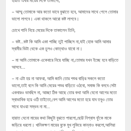
হায়াত এবার মায়ের দিকে তাকালো,
– আম্মু তোমাকে আর কতো ভাবে বুঝাতে হবে, আমাদের সাথে গেলে তোমার
ভালো লাগবে। একা থাকলে আরো কষ্ট লাগবে।
চোখে পানি নিয়ে মেয়ের দিকে তাকালেন তিনি,
– কষ্ট…কষ্ট কি আমি একা পাচ্ছি তুই পাচ্ছিস না,যাই হোক আমি আমার
স্বামীর ভিটা থেকে এক চুলও কোত্থাও যাবো না।
– মা আমি তোমাকে একেবারে নিয়ে যাচ্ছি না,তোমার যখন ইচ্ছে হবে বাড়িতে
আসবে….
– না এটা হয় না আফরা, আমি জানি তোর শশুর বাড়ির সকলে কতো
ভালো,তাই বলে কি আমি মেয়ের শশুর বাড়িতে ওঠবো, সমাজ কি বলবে সেটা
একবারও ভাবছিস না, আচ্ছা ঠিক আছে তোর কথা আমি যেনো আগের মতো
স্বাভাবিক হয়ে ওঠি তাইতো,বেশ আমি আগের মতো হয়ে যাব তবুও তোর
সাথে যাওয়া সম্ভব না মা…
হায়াত যেনো মায়ের কথা কিছুটা বুঝতে পারলো,ছোট্ট নিশ্বাস ফুঁকে মাকে
জড়িয়ে ধরলো। খানিকক্ষণ মায়ের বুকে মুখ লুকিয়ে কান্নাও করলো,আলিয়া