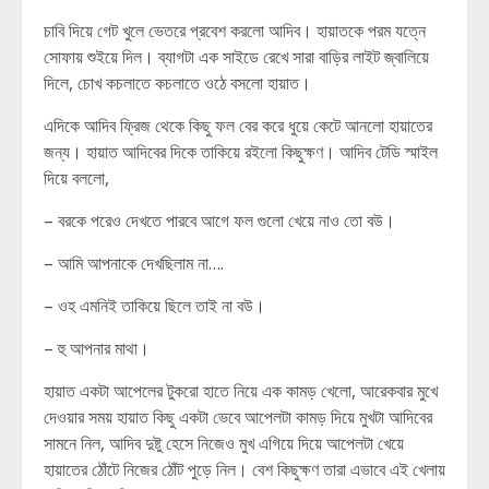
চাবি দিয়ে গেট খুলে ভেতরে প্রবেশ করলো আদিব। হায়াতকে পরম যত্নে
সোফায় শুইয়ে দিল। ব্যাগটা এক সাইডে রেখে সারা বাড়ির লাইট জ্বালিয়ে
দিলে, চোখ কচলাতে কচলাতে ওঠে বসলো হায়াত।
এদিকে আদিব ফ্রিজ থেকে কিছু ফল বের করে ধুয়ে কেটে আনলো হায়াতের
জন্য। হায়াত আদিবের দিকে তাকিয়ে রইলো কিছুক্ষণ। আদিব টেডি স্মাইল
দিয়ে বললো,
– বরকে পরেও দেখতে পারবে আগে ফল গুলো খেয়ে নাও তো বউ।
– আমি আপনাকে দেখছিলাম না….
– ওহ এমনিই তাকিয়ে ছিলে তাই না বউ।
– হু আপনার মাথা।
হায়াত একটা আপেলের টুকরো হাতে নিয়ে এক কামড় খেলো, আরেকবার মুখে
দেওয়ার সময় হায়াত কিছু একটা ভেবে আপেলটা কামড় দিয়ে মুখটা আদিবের
সামনে নিল, আদিব দুষ্টু হেসে নিজেও মুখ এগিয়ে দিয়ে আপেলটা খেয়ে
হায়াতের ঠোঁটে নিজের ঠোঁট পুড়ে নিল। বেশ কিছুক্ষণ তারা এভাবে এই খেলায়