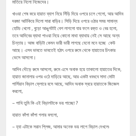
মাতিয়ে নিলো নিজেদের।
খাওয়া শেষ করে হায়াত ব্যাগ নিয়ে সিঁড়ি দিয়ে ওপরে চলে গেলো, আর আদিব
দরজা আটকিয়ে দিলো সারা বাড়ির। সিড়ি দিয়ে ওপরে ওঠার সময় সামান্য
হোটচ খেলো , বুড়ো আঙুলটাই বেশ লাগলো যার ফলে রক্ত ও বের হলো,
তবে আদিবের ব্যাথা পাওয়া নিয়ে কোনো মাথা ব্যাথায় নেই সে আছে অন্য
চিন্তায়। আজ বাড়িটা কেমন ভারী ভারী লাগছে যেনো মনে হচ্ছে কেউ
আছে। এসব ভাবতে ভাবতেই হঠাৎ ওপরে রুমে থেকে হায়াতের চিৎকার
ভেসে আসলো।
আদিব দৌড়ে রুমে আসলো, রুমে এসে অবাক হয়ে তাকালো হায়াতের দিকে,
হায়াত জানালার ওপর ওঠে দাড়িয়ে আছে, আর একটা ধবধবে সাদা মোটা
পার্সিয়ান বিড়াল ফ্লোরে বসে আছে, আদিব অবাক স্বরে হায়াতকে জিজ্ঞেস
করলো,
– পাখি তুমি কি এই বিড়ালটাকে ভয় পাচ্ছো ?
হায়াত কাঁপা কাঁপা গলায় বললো,
– হ্যা এটাকে সরান প্লিজ, আমার অনেক ভয় লাগে বিড়াল দেখলে৷