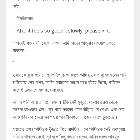
নেই।
– বিসমিল্লাহ…….
– Ah… it feels so good… slowly, please জান…
এভাবেই রাত নয়টা বেজে যাওয়া অব্দি তাদের আত্নার সংযোগ চলতে
থাকলো।
”
হায়াতকে বুকে জড়িয়ে ল্যাপটপে কাজ করছে আদিব,হায়াত ঘুমের রাজ্যে পাড়ি
জমিয়েছে সেই কখন, আদিব হায়াতকে ভালো করে শুইয়ে দিলো, খানিক্ষন
আগেই দুজন গোসল করে এসেছে।
আদিব পানি আনতে নিচে নামল। ঠিক সেই মুহূর্তে, মা-বাবার রুম থেকে
অচেনা আওয়াজ এল। মৃদু পায়ে দরজার পাশে দাঁড়িয়ে সে দেখল, এক চোর
আলমারির লক ভেঙে সব গহনা আর টাকাগুলো নিজের ব্যাগে ঢুকাচ্ছে।
হায়াতও তখন আদিবকে খুঁজতে নিচে নামছিল। সে আদিবকে সেই অবস্থায়
দাঁড়িয়ে থাকতে দেখে, মুখ খুলে কিছু বলতে যেতেই আদিব দ্রুত তার মুখ