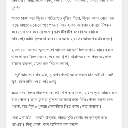
তাকালো। হায়াতের ভয় একটু কমলো, এতো মায়া ভরা চাহনিতে কার না ভয়
দূর হয়।
হায়াত সাহস করে ক্লিওর শরীরে হাত বুলিয়ে দিলো, ক্লিও আদর পেয়ে এক
লাফে হায়াতের কোলে ওঠে পড়লো, আর হায়াত আল্লাহ গো বলে চিৎকার
করে চোখ বন্ধ করে ফেললো।চোখ টিপ টিপ করে ক্লিওর দিকে
তাকালো,বেচারি ক্লিও হা করে চেয়ে আছে হায়াতের আদর খাওয়ার জন্য।
হায়াত যেন সব ভয় ভুলে গেলো আস্তে আস্তে ক্লিওর গায়ে আদর করতে
থাকলো আর ক্লিও আদর পেয়ে মহা খুশি। হায়াতের হাতে পরম আহ্লাদে
চা’টতে থাকলো,হায়াত নাক সিটকে বললো,
– তুই আর তোর বাবা এক, সুযোগ পেলেই আদর করতে চাস তাই না। এই
তুই ছেলে নাকি পেয়ে দেখি একটু ।
এমন সময় ক্লিও হায়াতের কোলেই শিশি করে দিলো, হায়াত পুরো তাজ্জব বনে
চলে গেলো। রাগে ফুসতে ফুঁসতে আরেকটা জামা নিয়ে গোসল করতে চলে
গেলো, আর ক্লিও পুনরায় বেলকনিতে গিয়ে খাবার খেতে লাগলো।
বেলা এগারোটা। আরাবি রাস্তায়, হায়াত মুভি দেকার সব ব্যবস্থা করে
রেখেছে। কিছু একটা ভেবে আদিবকে কল করলো।