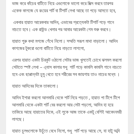
ভাজ করে কাঁচের বাটিতে নিয়ে এগুলোকে ভালো করে মিক্স করবে তারপর
একেক কাগজে যে রংয়ের শার্ট বা টিশার্ট লেখা আছে তা পড়ে আসতে হবে,
একবার হায়াত আরেকবার আদিব, এভাবের প্রত্যেকটা টিশার্ট পড়ে গানে
নাচতে হবে। এক রাউন্ড খেলার পর আবার আরেকটা গেম শুরু করবে।
হায়াত পুরু কথা মগজে গেঁথে নিলো। সম্মতি সরূপ মাথা নাড়ালো। আদিব
কাগজের টুকরো গুলো বাটিতে নিয়ে নাড়তে লাগলো,
এরপর হায়াত একটা চিরকুট ওঠালো সেটার ভাজ খুলতেই চোখে ঝলমল করলো
সেটাতে স্পষ্ট লেখা – এ্যাস কালার শুধু শার্ট পড়ে কামলি কামলি গানে নাচতে
হবে এবং ছাপ্পান্নটা চুমু খেতে হবে শরীরের সব জায়গায় তাও নাচের মধ্যে ।
হায়াত আদিবের দিকে তাকালো।
আদিব ইশারা করলো আলমারি থেকে শার্ট নিয়ে পড়তে , হায়াত পা টিপে টিপে
আলমারি থেকে একটা শার্ট বের করলো আর সেটা পড়লো, আদিব হা হয়ে
তাকিয়ে আছে হায়াতের দিকে, এই লুকে আজ তাকে একটু বেশিই আবেদনময়ী
লাগছে।
হায়াত চুলগুলোকে উচুঁতে বেধে নিলো, শুধু শার্ট পড়ে আছে সে, যা হাটু অব্দি